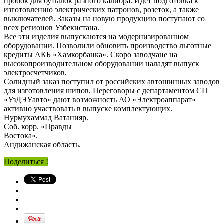
пробок для бутылок разного калибра. Идет подготовка к
изготовлению электрических патронов, розеток, а также
выключателей. Заказы на новую продукцию поступают со
всех регионов Узбекистана.
Все эти изделия выпускаются на модернизированном
оборудовании. Позволили обновить производство льготные
кредиты АКБ «Хамкорбанка». Скоро заводчане на
высокопроизводительном оборудовании наладят выпуск
электросчетчиков.
Солидный заказ поступил от российских автошинных заводов
для изготовления шипов. Переговоры с департаментом СП
«УзДЭУавто» дают возможность АО «Электроаппарат»
активно участвовать в выпуске комплектующих.
Нурмухаммад Ватанияр.
Соб. корр. «Правды
Востока».
Андижанская область.
Поделиться !