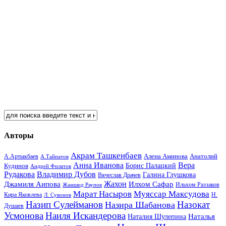
Авторы
Акрам Ташкенбаев
Анатолий
А.Артыкбаев
Алена Аминова
А.Тайпатов
Анна Иванова
Вера
Кудинов
Борис Палацкий
Андрей Филатов
Рудакова
Владимир Дубов
Галина Глушкова
Вячеслав Драчев
Жахон
Джамиля Аипова
Илхом Сафар
Жамшид Раупов
Ильхом Раззаков
Марат Насыров
Муяссар Максудова
Кира Яковлева
Л. Сувонов
Н.
Назип Сулейманов
Назокат
Назира Шабанова
Душаев
Усмонова
Наиля Искандерова
Наталья
Наталия Шулепина