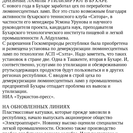
ДНЕВНЫЕ ЛАМПЫ УТИЛИЗИРУЮТ В БУХАРЕ
С нового года в Бухаре заработал цех по переработке
люминесцентных ламп. Все это стало возможным благодаря
активности бухарского теннисного клуба «Ситора», в
частности его менеджера Усмона Урунова и научного
руководителя проекта, кандидата наук, преподавателя
Бухарского технологического института пищевой и легкой
промышленности А.Абдуллаева.
С разрешения Госкомприроды республики была приобретена
и размещена установка по демеркуризации люминесцентных
ламп по технологии АСП «Сэлта». Надо заметить, что таких
установок в стране две. Одна в Ташкенте, вторая в Бухаре. И,
соответственно, услугами по утилизации и обезвреживанию
ртутьсодержащих продуктов будут пользоваться и в других
регионах республики. С вводом в строй цеха по
демеркуризации люминесцентных ламп у промышленных
предприятий Бухары отпадает проблема их вывоза и
утилизации.
НИА «Туркистон-пресс».
НА ОБНОВЛЕННЫХ ЛИНИЯХ
Пластмассовые катушки, которые прежде завозили в
республику, начало выпускать акционерное общество
«Электроаппарат». Новинку высоко оценили специалисты
легкой промышленности. Освоено также производство