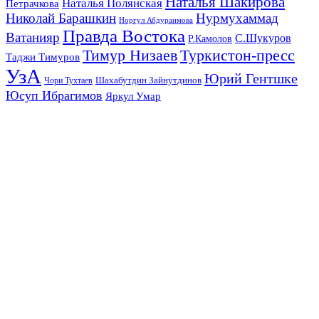
Наталья Шакирова
Наталья Полянская
Петрачкова
Николай Барашкин
Нурмухаммад
Норгул Абдураимова
Правда Востока
Ватанияр
С.Шукуров
Р.Камолов
Тимур Низаев
Туркистон-пресс
Таджи Тимуров
УзА
Юрий Гентшке
Шахабутдин Зайнутдинов
Чори Тухтаев
Юсуп Ибрагимов
Яркул Умар