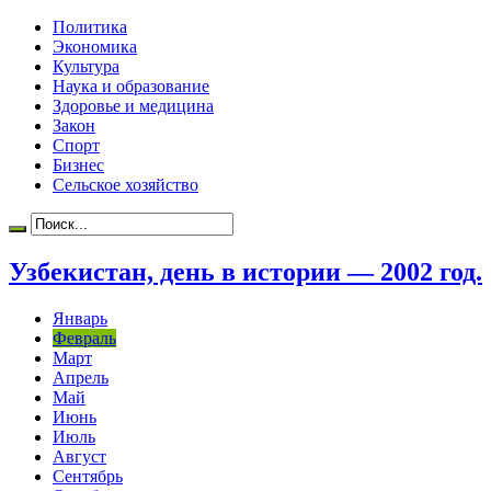
Политика
Экономика
Культура
Наука и образование
Здоровье и медицина
Закон
Спорт
Бизнес
Сельское хозяйство
Узбекистан, день в истории — 2002 год.
Январь
Февраль
Март
Апрель
Май
Июнь
Июль
Август
Сентябрь