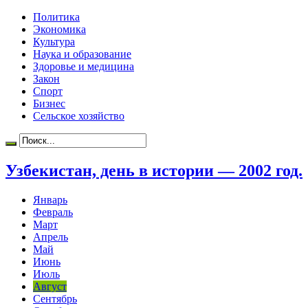
Политика
Экономика
Культура
Наука и образование
Здоровье и медицина
Закон
Спорт
Бизнес
Сельское хозяйство
Узбекистан, день в истории — 2002 год.
Январь
Февраль
Март
Апрель
Май
Июнь
Июль
Август
Сентябрь