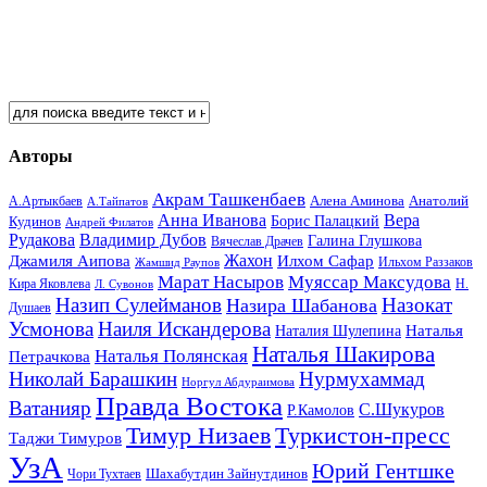
Авторы
Акрам Ташкенбаев
Анатолий
А.Артыкбаев
Алена Аминова
А.Тайпатов
Анна Иванова
Вера
Кудинов
Борис Палацкий
Андрей Филатов
Рудакова
Владимир Дубов
Галина Глушкова
Вячеслав Драчев
Жахон
Джамиля Аипова
Илхом Сафар
Жамшид Раупов
Ильхом Раззаков
Марат Насыров
Муяссар Максудова
Кира Яковлева
Л. Сувонов
Н.
Назип Сулейманов
Назокат
Назира Шабанова
Душаев
Усмонова
Наиля Искандерова
Наталья
Наталия Шулепина
Наталья Шакирова
Наталья Полянская
Петрачкова
Николай Барашкин
Нурмухаммад
Норгул Абдураимова
Правда Востока
Ватанияр
С.Шукуров
Р.Камолов
Тимур Низаев
Туркистон-пресс
Таджи Тимуров
УзА
Юрий Гентшке
Шахабутдин Зайнутдинов
Чори Тухтаев