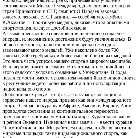
молодых людей нашей страны, принимавших участие в
состоявшихся в Москве I международных юношеских играх
стран Прибалтики и СНГ, самбист О.Пардаев завоевал
золотую, легкоатлет С.Радзивил — серебряную, самбист
К.Ахматов — бронзовую медали, доказав, что за опытными
спортсменами следует достойная смена.
А самые престижные соревнования нынешнего года еще
впереди, и, несомненно, достижения будут увеличиваться. В
общей сложности, наши юноши и девушки ежегодно
завоевывают много медалей. Уже накоплено более 700
золотых, 850 серебряных и более тысячи бронзовых медалей.
Это лишь часть успехов нашего спорта в мировом масштабе.
И, наверное, никто не сомневается в том, что основой всего
этого являются условия, созданные в Узбекистане. В годы
независимости вместе с развитием олимпийских видов спорта
в республике ведется большая работа и по популяризации
национального спорта.
Особенно всех радует тот факт, что кураш, являющийся
гордостью нашего народа, признан как вид международного
спорта. Сейчас по курашу в Африке, Америке, Европе, Азии
проводятся состязания за континентальное первенство,
престижные турниры, чемпионаты мира. Кураш завоевывает
и регион Океании. Нынешняя наша задача — ввести кураш в
Олимпийские игры. Мы работаем над тем, чтобы вывести на
мировые площадки такие виды национального спорта, как