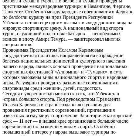
белбогли кураш и турон. По белбогли курашу проведены
престижные международные турниры в Намангане, Фергане,
Ташкенте. Особенно международные соревнования в Фергане
по белбогли курашу на приз Президента Республики
Узбекистан стали еще одним шагом к выходу данного вида на
мировую спортивную арену. А национальный вид спорта
турон, служивший подготовке батыров — непобедимых
воинов в эпоху Амира Темура, — заинтересовал многих
специалистов.
Проводимая Президентом Исламом Каримовым
государственная политика, направленная на возрождение
богатых национальных ценностей и культурного наследия
нашего народа, явилась основой проведения национальных
спортивных фестивалей «Алпомиш» и «Тумарис», в суть
которых заложены виды национального спорта и народные
игры. Регулярно проводятся различные соревнования и
спартакиады среди женщин, детей, подростков.
Сегодня с уверенностью можно сказать, что Узбекистан
-страна большого спорта. Под руководством Президента
Ислама Каримова в стране созданы все условия для
проведения престижных соревнований, приглашения
известных всему миру спортсменов. За исторически короткий
срок — 11 лет — в нашем крае организовано большое число
соревнований по различным видам спорта. Особенно
повышенный интерес у народа вызывают турниры по