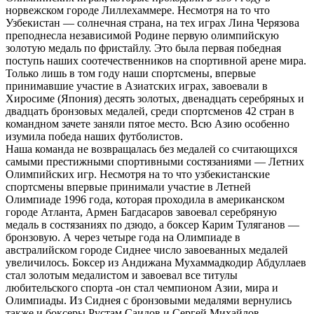
норвежском городе Лиллехаммере. Несмотря на то что
Узбекистан — солнечная страна, на тех играх Лина Черязова
преподнесла независимой Родине первую олимпийскую
золотую медаль по фристайлу. Это была первая победная
поступь наших соотечественников на спортивной арене мира.
Только лишь в том году наши спортсмены, впервые
принимавшие участие в Азиатских играх, завоевали в
Хиросиме (Япония) десять золотых, двенадцать серебряных и
двадцать бронзовых медалей, среди спортсменов 42 стран в
командном зачете заняли пятое место. Всю Азию особенно
изумила победа наших футболистов.
Наша команда не возвращалась без медалей со считающихся
самыми престижными спортивными состязаниями — Летних
Олимпийских игр. Несмотря на то что узбекистанские
спортсмены впервые принимали участие в Летней
Олимпиаде 1996 года, которая проходила в американском
городе Атланта, Армен Багдасаров завоевал серебряную
медаль в состязаниях по дзюдо, а боксер Карим Туляганов —
бронзовую. А через четыре года на Олимпиаде в
австралийском городе Сиднее число завоеванных медалей
увеличилось. Боксер из Андижана Мухаммадкодир Абдуллаев
стал золотым медалистом и завоевал все титулы
любительского спорта -он стал чемпионом Азии, мира и
Олимпиады. Из Сиднея с бронзовыми медалями вернулись
также и боксеры Рустам Саидов и Сергей Михайлов.