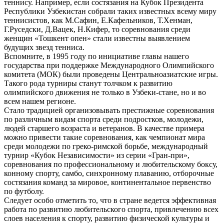
теннису. Например, если состязания на Кубок Президента
Республики Узбекистан собрали таких известных всему миру
теннисистов, как М.Сафин, Е.Кафельников, Т.Хенман,
Г.Руседски, Д.Вацек, Н.Кифер, то соревнования среди
женщин «Тошкент опен» стали известны выявлением
будущих звезд тенниса.
Вспомните, в 1995 году по инициативе главы нашего
государства при поддержке Международного Олимпийского
комитета (МОК) были проведены Центральноазиатские игры.
Такого рода турниры станут толчком к развитию
олимпийского движения не только в Узбеки-стане, но и во
всем нашем регионе.
Стало традицией организовывать престижные соревнования
по различным видам спорта среди подростков, молодежи,
людей старшего возраста и ветеранов. В качестве примера
можно привести такие соревнования, как чемпионат мира
среди молодежи по греко-римской борьбе, международный
турнир «Кубок Независимости» из серии «Гран-при»,
соревнования по профессиональному и любительскому боксу,
конному спорту, самбо, синхронному плаванию, отборочные
состязания команд за мировое, континентальное первенство
по футболу.
Следует особо отметить то, что в стране ведется эффективная
работа по развитию любительского спорта, привлечению всех
слоев населения к спорту, развитию физической культуры и