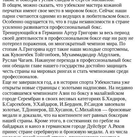
В общем, можно сказать, что узбекские мастера кожаной
перчатки имеют свое место в мировом боксе. Сейчас наши
парни считаются одними из ведущих в любительском боксе.
Особенно ощущается то, что в годы независимости в стране
усиленно развивается профессиональный бокс.
Тренирующийся в Германии Артур Григорян за весь период
своей деятельности в профессиональном боксе еще ни разу не
потерпел поражения, он многократный чемпион мира. По
стопам А.Григоряна идут такие наши молодые спортсмены,
как Кувончбек Тойгонбоев, Мухаммадкодир Абдуллаев,
Руслан Чагаев. Накануне перехода в профессиональный бокс
они обещали главе нашего государства достойно защищать
честь страны на мировых рингах и стать чемпионами среди
профессионалов.
Еще не завершился год, а в истории спорта Узбекистана уже
открыты новые страницы с золотыми надписями. На недавно
состоявшемся чемпионате Азии по боксу в малайзийском
городе Серембран в своих весовых категориях Б.Хидиров,
Б.Сарсекбоев, У.Хайдаров, И.Бердиев, Р.Саидов завоевали
золотые, Т.Дониеров, Ш.Хусанов, С.Михайлов — бронзовые
медали и доказали, что на континенте нет равных боксерам
нашей страны. Кроме этого, в состязаниях по гребле на
байдарках и каноэ в германском городе Дуйсбург А.Ряхов
принес стране серебряную и бронзовую медали. А из числа