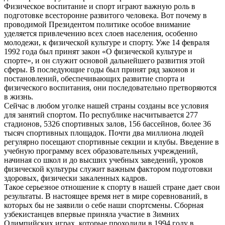
Физическое воспитание и спорт играют важную роль в
подготовке всесторонне развитого человека. Вот почему в
проводимой Президентом политике особое внимание
уделяется привлечению всех слоев населения, особенно
молодежи, к физической культуре и спорту. Уже 14 февраля
1992 года был принят закон «О физической культуре и
спорте», и он служит основой дальнейшего развития этой
сферы. В последующие годы был принят ряд законов и
постановлений, обеспечивающих развитие спорта и
физического воспитания, они последовательно претворяются
в жизнь.
Сейчас в любом уголке нашей страны созданы все условия
для занятий спортом. По республике насчитывается 277
стадионов, 5326 спортивных залов, 156 бассейнов, более 36
тысяч спортивных площадок. Почти два миллиона людей
регулярно посещают спортивные секции и клубы. Введение в
учебную программу всех образовательных учреждений,
начиная со школ и до высших учебных заведений, уроков
физической культуры служит важным фактором подготовки
здоровых, физически закаленных кадров.
Такое серьезное отношение к спорту в нашей стране дает свои
результаты. В настоящее время нет в мире соревнований, в
которых бы не заявили о себе наши спортсмены. Сборная
узбекистанцев впервые приняла участие в Зимних
Олимпийских играх, которые проходили в 1994 году в