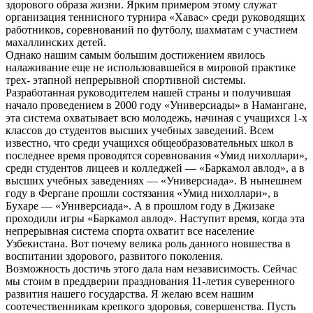
здорового образа жизни. Ярким примером этому служат
организация теннисного турнира «Хавас» среди руководящих
работников, соревнований по футболу, шахматам с участием
махаллинских детей.
Однако нашим самым большим достижением явилось
налаживание еще не использовавшейся в мировой практике
трех- этапной непрерывной спортивной системы.
Разработанная руководителем нашей страны и получившая
начало проведением в 2000 году «Универсиады» в Намангане,
эта система охватывает всю молодежь, начиная с учащихся 1-х
классов до студентов высших учебных заведений. Всем
известно, что среди учащихся общеобразовательных школ в
последнее время проводятся соревнования «Умид нихоллари»,
среди студентов лицеев и колледжей — «Баркамол авлод», а в
высших учебных заведениях — «Универсиада». В нынешнем
году в Фергане прошли состязания «Умид нихоллари», в
Бухаре — «Универсиада». А в прошлом году в Джизаке
проходили игры «Баркамол авлод». Наступит время, когда эта
непрерывная система спорта охватит все население
Узбекистана. Вот почему велика роль данного новшества в
воспитании здорового, развитого поколения.
Возможность достичь этого дала нам независимость. Сейчас
мы стоим в преддверии празднования 11-летия суверенного
развития нашего государства. Я желаю всем нашим
соотечественникам крепкого здоровья, совершенства. Пусть