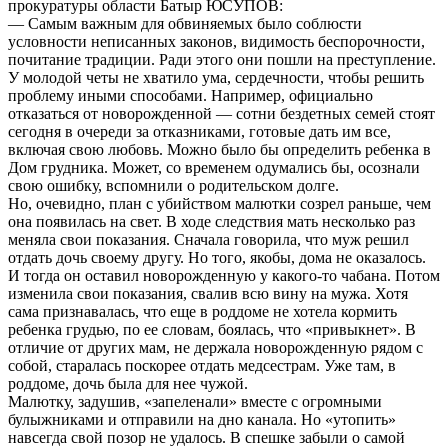
прокуратуры области Батыр ЮСУПОВ:
— Самым важным для обвиняемых было соблюсти
условности неписанных законов, видимость беспорочности,
почитание традиции. Ради этого они пошли на преступление.
У молодой четы не хватило ума, сердечности, чтобы решить
проблему иными способами. Например, официально
отказаться от новорожденной — сотни бездетных семей стоят
сегодня в очереди за отказниками, готовые дать им все,
включая свою любовь. Можно было бы определить ребенка в
Дом грудника. Может, со временем одумались бы, осознали
свою ошибку, вспомнили о родительском долге.
Но, очевидно, план с убийством малютки созрел раньше, чем
она появилась на свет. В ходе следствия мать несколько раз
меняла свои показания. Сначала говорила, что муж решил
отдать дочь своему другу. Но того, якобы, дома не оказалось.
И тогда он оставил новорожденную у какого-то чабана. Потом
изменила свои показания, свалив всю вину на мужа. Хотя
сама признавалась, что еще в роддоме не хотела кормить
ребенка грудью, по ее словам, боялась, что «привыкнет». В
отличие от других мам, не держала новорожденную рядом с
собой, старалась поскорее отдать медсестрам. Уже там, в
роддоме, дочь была для нее чужой.
Малютку, задушив, «запеленали» вместе с огромными
булыжниками и отправили на дно канала. Но «утопить»
навсегда свой позор не удалось. В спешке забыли о самой