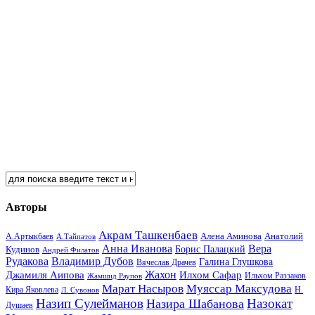
Авторы
Акрам Ташкенбаев
Анатолий
А.Артыкбаев
Алена Аминова
А.Тайпатов
Анна Иванова
Вера
Кудинов
Борис Палацкий
Андрей Филатов
Рудакова
Владимир Дубов
Галина Глушкова
Вячеслав Драчев
Жахон
Джамиля Аипова
Илхом Сафар
Жамшид Раупов
Ильхом Раззаков
Марат Насыров
Муяссар Максудова
Кира Яковлева
Л. Сувонов
Н.
Назип Сулейманов
Назокат
Назира Шабанова
Душаев