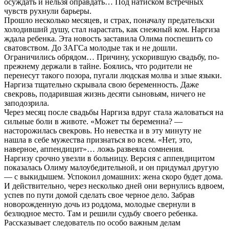
осуждать и нельзя оправдать… Под натиском встречных
чувств рухнули барьеры.
Прошло несколько месяцев, и страх, поначалу предательски
холодивший душу, стал нарастать, как снежный ком. Наргиза
ждала ребенка. Эта новость заставила Олима поспешить со
сватовством. До ЗАГСа молодые так и не дошли.
Ограничились обрядом… Причину, ускорившую свадьбу, по-
прежнему держали в тайне. Боялись, что родители не
перенесут такого позора, пугали людская молва и злые языки.
Наргиза тщательно скрывала свою беременность. Даже
свекровь, подарившая жизнь десяти сыновьям, ничего не
заподозрила.
Через месяц после свадьбы Наргиза вдруг стала жаловаться на
сильные боли в животе. «Может ты беременна? —
насторожилась свекровь. Но невестка и в эту минуту не
нашла в себе мужества признаться во всем. «Нет, это,
наверное, аппендицит»… ложь развеяла сомнения.
Наргизу срочно увезли в больницу. Версия с аппендицитом
показалась Олиму малоубедительной, и он придумал другую
— с выкидышем. Успокоил домашних: жена скоро будет дома.
И действительно, через несколько дней они вернулись вдвоем,
успев по пути домой сделать свое черное дело. Забрав
новорожденную дочь из роддома, молодые свернули в
безлюдное место. Там и решили судьбу своего ребенка.
Рассказывает следователь по особо важным делам