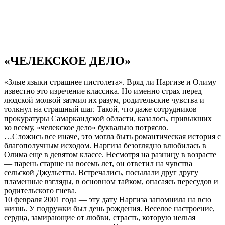
«ЧЕЛЕКСКОЕ ДЕЛО»
«Злые языки страшнее пистолета». Вряд ли Наргизе и Олиму
известно это изречение классика. Но именно страх перед
людской молвой затмил их разум, родительские чувства и
толкнул на страшный шаг. Такой, что даже сотрудников
прокуратуры Самаркандской области, казалось, привыкших
ко всему, «челекское дело» буквально потрясло.
…Сложись все иначе, это могла быть романтическая история с
благополучным исходом. Наргиза безоглядно влюбилась в
Олима еще в девятом классе. Несмотря на разницу в возрасте
— парень старше на восемь лет, он ответил на чувства
сельской Джульетты. Встречались, посылали друг другу
пламенные взгляды, в основном тайком, опасаясь пересудов и
родительского гнева.
10 февраля 2001 года — эту дату Наргиза запомнила на всю
жизнь. У подружки был день рождения. Веселое настроение,
сердца, замирающие от любви, страсть, которую нельзя