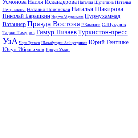
Усмонова
Наиля Искандерова
Наталья
Наталия Шулепина
Наталья Шакирова
Наталья Полянская
Петрачкова
Николай Барашкин
Нурмухаммад
Норгул Абдураимова
Правда Востока
Ватанияр
С.Шукуров
Р.Камолов
Тимур Низаев
Туркистон-пресс
Таджи Тимуров
УзА
Юрий Гентшке
Шахабутдин Зайнутдинов
Чори Тухтаев
Юсуп Ибрагимов
Яркул Умар