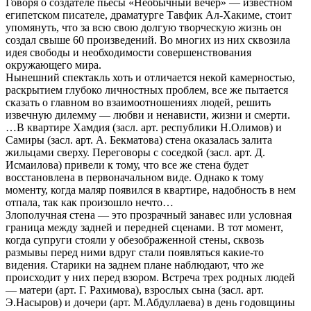
Говоря о создателе пьесы «Необычный вечер» — известном
египетском писателе, драматурге Тавфик Ал-Хакиме, стоит
упомянуть, что за всю свою долгую творческую жизнь он
создал свыше 60 произведений. Во многих из них сквозила
идея свободы и необходимости совершенствования
окружающего мира.
Нынешний спектакль хоть и отличается некой камерностью,
раскрытием глубоко личностных проблем, все же пытается
сказать о главном во взаимоотношениях людей, решить
извечную дилемму — любви и ненависти, жизни и смерти.
…В квартире Хамдия (засл. арт. республики Н.Олимов) и
Самиры (засл. арт. А. Бекматова) стена оказалась залита
жильцами сверху. Переговоры с соседкой (засл. арт. Д.
Исмаилова) привели к тому, что все же стена будет
восстановлена в первоначальном виде. Однако к тому
моменту, когда маляр появился в квартире, надобность в нем
отпала, так как произошло нечто…
Злополучная стена — это прозрачный занавес или условная
граница между задней и передней сценами. В тот момент,
когда супруги стояли у обезображенной стены, сквозь
размывы перед ними вдруг стали появляться какие-то
видения. Старики на заднем плане наблюдают, что же
происходит у них перед взором. Встреча трех родных людей
— матери (арт. Г. Рахимова), взрослых сына (засл. арт.
Э.Насыров) и дочери (арт. М.Абдуллаева) в день годовщины