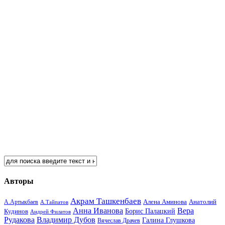
Авторы
Акрам Ташкенбаев
Анатолий
А.Артыкбаев
Алена Аминова
А.Тайпатов
Анна Иванова
Вера
Кудинов
Борис Палацкий
Андрей Филатов
Рудакова
Владимир Дубов
Галина Глушкова
Вячеслав Драчев