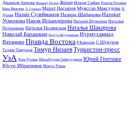
Жахон
Джамиля Аипова
Илхом Сафар
Жамшид Раупов
Ильхом Раззаков
Марат Насыров
Муяссар Максудова
Кира Яковлева
Л. Сувонов
Н.
Назип Сулейманов
Назокат
Назира Шабанова
Душаев
Усмонова
Наиля Искандерова
Наталья
Наталия Шулепина
Наталья Шакирова
Наталья Полянская
Петрачкова
Николай Барашкин
Нурмухаммад
Норгул Абдураимова
Правда Востока
Ватанияр
С.Шукуров
Р.Камолов
Тимур Низаев
Туркистон-пресс
Таджи Тимуров
УзА
Юрий Гентшке
Шахабутдин Зайнутдинов
Чори Тухтаев
Юсуп Ибрагимов
Яркул Умар