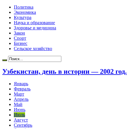
Политика
Экономика
Культура
Наука и образование
Здоровье и медицина
Закон
Спорт
Бизнес
Сельское хозяйство
Узбекистан, день в истории — 2002 год.
Январь
Февраль
Март
Апрель
Май
Июнь
Июль
Август
Сентябрь