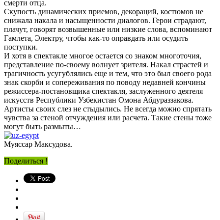
смерти отца.
Скупость динамических приемов, декораций, костюмов не
снижала накала и насыщенности диалогов. Герои страдают,
плачут, говорят возвышенные или низкие слова, вспоминают
Гамлета, Электру, чтобы как-то оправдать или осудить
поступки.
И хотя в спектакле многое остается со знаком многоточия,
представление по-своему волнует зрителя. Накал страстей и
трагичность усугублялись еще и тем, что это был своего рода
знак скорби и сопереживания по поводу недавней кончины
режиссера-постановщика спектакля, заслуженного деятеля
искусств Республики Узбекистан Омона Абдураззакова.
Артисты своих слез не стыдылись. Не всегда можно спрятать
чувства за стеной отчуждения или расчета. Такие стены тоже
могут быть размыты…
Муяссар Максудова.
Поделиться !