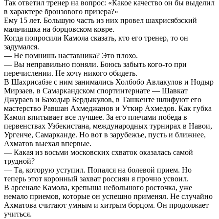
Так ответил тренер на вопрос: «Какое качество он бы выделил
в характере бронзового призера?»
Ему 15 лет. Большую часть из них провел шахрисябзский
мальчишка на борцовском ковре.
Когда попросили Камола сказать, кто его тренер, то он
задумался.
— Не помнишь наставника? Это плохо.
— Вы неправильно поняли. Боюсь забыть кого-то при
перечислении. Не хочу никого обидеть.
В Шахрисабзе с ним занимались Холбобо Авлакулов и Нодыр
Мирзаев, в Самаркандском спортинтернате — Шавкат
Джураев и Баходыр Бердыкулов, в Ташкенте шлифуют его
мастерство Равшан Ахмеджанов и Уткир Ахмедов. Как губка
Камол впитывает все лучшее. За его плечами победа в
первенствах Узбекистана, международных турнирах в Навои,
Ургенче, Самарканде. Но вот в зарубежъе, пусть и ближнее,
Ахматов выехал впервые.
— Какая из восьми московских схваток оказалась самой
трудной?
— Та, которую уступил. Попался на болевой прием. Но
теперь этот коронный захват россиян я прочно усвоил.
В арсенале Камола, крепыша небольшого росточка, уже
немало приемов, которые он успешно применял. Не случайно
Ахматова считают умным и хитрым борцом. Он продолжает
учиться.