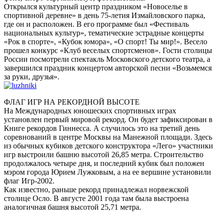
Открылся культурный центр праздником «Новоселье в
спортивной деревне» в день 75-летия Измайловского парка,
где он и расположен. В его программе был «Фестиваль
национальных культур», тематические эстрадные концерты
«Рок в спорте», «Кубок юмора», «О спорт! Ты мир!». Весело
прошел конкурс «Клуб веселых спортсменов». Гости столицы
России посмотрели спектакль Московского детского театра, а
завершился праздник концертом авторской песни «Возьмемся
за руки, друзья».
ФЛАГ ИГР НА РЕКОРДНОЙ ВЫСОТЕ
На Международных юношеских спортивных играх
установлен первый мировой рекорд. Он будет зафиксирован в
Книге рекордов Гиннесса. А случилось это на третий день
соревнований в центре Москвы на Манежной площади. Здесь
из обычных кубиков детского конструктора «Лего» участники
игр выстроили башню высотой 26,85 метра. Строительство
продолжалось четыре дня, и последний кубик был положен
мэром города Юрием Лужковым, а на ее вершине установили
флаг Игр-2002.
Как известно, раньше рекорд принадлежал норвежской
столице Осло. В августе 2001 года там была выстроена
аналогичная башня высотой 25,71 метра.