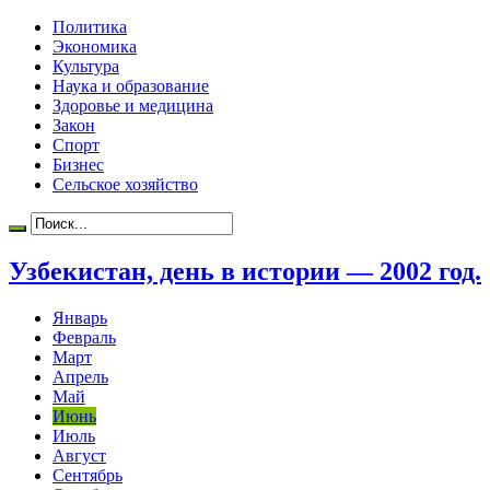
Политика
Экономика
Культура
Наука и образование
Здоровье и медицина
Закон
Спорт
Бизнес
Сельское хозяйство
Узбекистан, день в истории — 2002 год.
Январь
Февраль
Март
Апрель
Май
Июнь
Июль
Август
Сентябрь