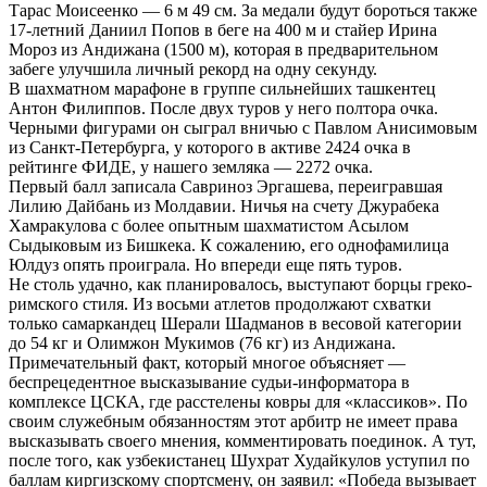
Тарас Моисеенко — 6 м 49 см. За медали будут бороться также
17-летний Даниил Попов в беге на 400 м и стайер Ирина
Мороз из Андижана (1500 м), которая в предварительном
забеге улучшила личный рекорд на одну секунду.
В шахматном марафоне в группе сильнейших ташкентец
Антон Филиппов. После двух туров у него полтора очка.
Черными фигурами он сыграл вничью с Павлом Анисимовым
из Санкт-Петербурга, у которого в активе 2424 очка в
рейтинге ФИДЕ, у нашего земляка — 2272 очка.
Первый балл записала Савриноз Эргашева, переигравшая
Лилию Дайбань из Молдавии. Ничья на счету Джурабека
Хамракулова с более опытным шахматистом Асылом
Сыдыковым из Бишкека. К сожалению, его однофамилица
Юлдуз опять проиграла. Но впереди еще пять туров.
Не столь удачно, как планировалось, выступают борцы греко-
римского стиля. Из восьми атлетов продолжают схватки
только самаркандец Шерали Шадманов в весовой категории
до 54 кг и Олимжон Мукимов (76 кг) из Андижана.
Примечательный факт, который многое объясняет —
беспрецедентное высказывание судьи-информатора в
комплексе ЦСКА, где расстелены ковры для «классиков». По
своим служебным обязанностям этот арбитр не имеет права
высказывать своего мнения, комментировать поединок. А тут,
после того, как узбекистанец Шухрат Худайкулов уступил по
баллам киргизскому спортсмену, он заявил: «Победа вызывает