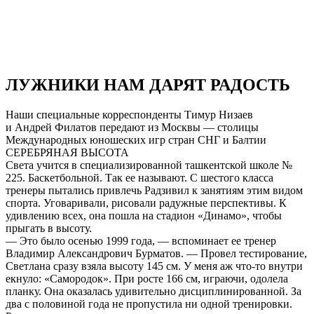
ЛУЖНИКИ НАМ ДАРЯТ РАДОСТЬ
Наши специальные корреспонденты Тимур Низаев
и Андрей Филатов передают из Москвы — столицы
Международных юношеских игр стран СНГ и Балтии
СЕРЕБРЯНАЯ ВЫСОТА
Света учится в специализированной ташкентской школе №
225. Баскетбольной. Так ее называют. С шестого класса
тренеры пытались привлечь Радзивил к занятиям этим видом
спорта. Уговаривали, рисовали радужные перспективы. К
удивлению всех, она пошла на стадион «Динамо», чтобы
прыгать в высоту.
— Это было осенью 1999 года, — вспоминает ее тренер
Владимир Александрович Бурматов. — Провел тестирование,
Светлана сразу взяла высоту 145 см. У меня аж что-то внутри
екнуло: «Самородок». При росте 166 см, играючи, одолела
планку. Она оказалась удивительно дисциплинированной. За
два с половиной года не пропустила ни одной тренировки.