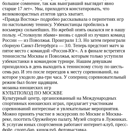
большое сомнение, так как выигравший выглядит явно
старше 17 лет». Увы, приходится констатировать, что
великовозрастных атлетов здесь хватает.
«Правда Востока» подробно рассказывала о перипетиях игр
по настольному теннису. Узбекистанцы пробились в
восьмерку сильнейших. Но жребий опять оказался не в нашу
пользу. «Столкнули лбами» вновь с одной из лучших команд
России — из Поволжья. Проиграли 1:3. Но затем переиграли
сборную Санкт-Петербурга — 3:0. Теперь предстоит матч за
пятое место с командой «Россия-Юг». А в финале встретятся
теннисисты Москвы и Поволжья, которым только уступили
узбекистанки в командном турнире. Нашим девушкам
приходилось в день выходить к теннисному столу по шесть-
семь раз. И это после переездов к месту соревнований, на
которое уходило два-три часа. У соперниц соревновательный
режим был более щадящим.
мозаика юношеских игр
КУЛЬТПОХОД ПО МОСКВЕ
Культурный центр, организованный на Международных
спортивных юношеских играх, предлагает участникам
соревнований интересные и увлекательные мероприятия.
Можно принять участие в экскурсиях по Москве и Москва-
реке, посетить Оружейную палату, Музей спорта в Лужниках.
К услугам юных спортсменов работают интернет-клуб, пресс-
фойе, спорт-бар, киноклуб, фотовыставка.