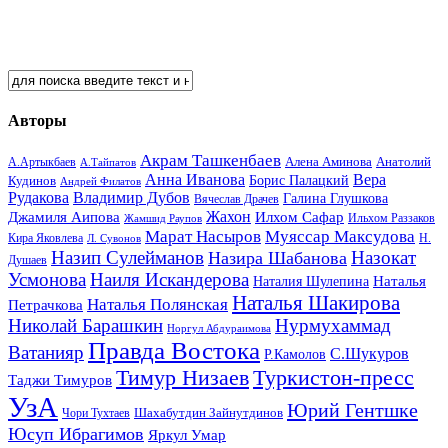
Авторы
Акрам Ташкенбаев
Анатолий
А.Артыкбаев
Алена Аминова
А.Тайпатов
Анна Иванова
Вера
Кудинов
Борис Палацкий
Андрей Филатов
Рудакова
Владимир Дубов
Галина Глушкова
Вячеслав Драчев
Жахон
Джамиля Аипова
Илхом Сафар
Жамшид Раупов
Ильхом Раззаков
Марат Насыров
Муяссар Максудова
Кира Яковлева
Л. Сувонов
Н.
Назип Сулейманов
Назокат
Назира Шабанова
Душаев
Усмонова
Наиля Искандерова
Наталья
Наталия Шулепина
Наталья Шакирова
Наталья Полянская
Петрачкова
Николай Барашкин
Нурмухаммад
Норгул Абдураимова
Правда Востока
Ватанияр
С.Шукуров
Р.Камолов
Тимур Низаев
Туркистон-пресс
Таджи Тимуров
УзА
Юрий Гентшке
Шахабутдин Зайнутдинов
Чори Тухтаев
Юсуп Ибрагимов
Яркул Умар