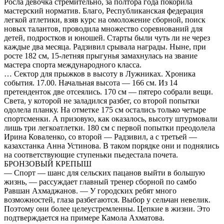
Росла девочка стремительно, за полтора года покорила
мастерский норматив. Благо, Республиканская федерация
легкой атлетики, взяв курс на омоложение сборной, поиск
новых талантов, проводила множество соревнований для
детей, подростков и юношей. Старты были чуть ли не через
каждые два месяца. Радзивил срывала награды. Ныне, при
росте 182 см, 15-летняя прыгунья замахнулась на звание
мастера спорта международного класса.
… Сектор для прыжков в высоту в Лужниках. Хроника
события. 17.00. Начальная высота — 166 см. Из 14
претенденток две отсеялись. 170 см — пятеро собрали вещи.
Света, у которой не заладился разбег, со второй попытки
одолела планку. На отметке 175 см остались только четыре
спортсменки. А призовую, как оказалось, высоту штурмовали
лишь три легкоатлетки. 180 см с первой попытки преодолела
Ирина Коваленко, со второй — Радзивил, а с третьей —
казахстанка Анна Устинова. В таком порядке они и поднялись
на соответствующие ступеньки пьедестала почета.
БРОНЗОВЫЙ КРЕПЫШ
— Спорт — шанс для сельских пацанов выйти в большую
жизнь, — рассуждает главный тренер сборной по самбо
Равшан Ахмаджанов. — У городских ребят много
возможностей, глаза разбегаются. Выбор у сельчан невелик.
Поэтому они более целеустремленны. Цепкие в жизни. Это
подтверждается на примере Камола Ахматова.