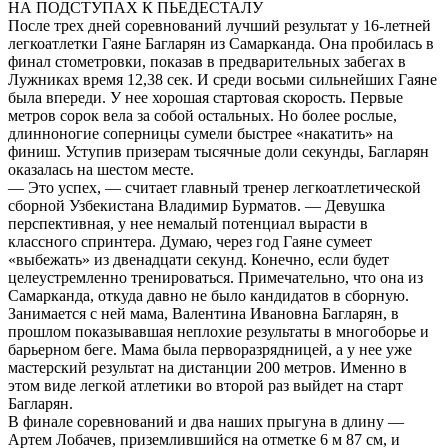
НА ПОДСТУПАХ К ПЬЕДЕСТАЛУ
После трех дней соревнований лучший результат у 16-летней
легкоатлетки Гаяне Багларян из Самарканда. Она пробилась в
финал стометровки, показав в предварительных забегах в
Лужниках время 12,38 сек. И среди восьми сильнейших Гаяне
была впереди. У нее хорошая стартовая скорость. Первые
метров сорок вела за собой остальных. Но более рослые,
длинноногие соперницы сумели быстрее «накатить» на
финиш. Уступив призерам тысячные доли секунды, Багларян
оказалась на шестом месте.
— Это успех, — считает главный тренер легкоатлетической
сборной Узбекистана Владимир Бурматов. — Девушка
перспективная, у нее немалый потенциал вырасти в
классного спринтера. Думаю, через год Гаяне сумеет
«выбежать» из двенадцати секунд. Конечно, если будет
целеустремленно тренироваться. Примечательно, что она из
Самарканда, откуда давно не было кандидатов в сборную.
Занимается с ней мама, Валентина Ивановна Багларян, в
прошлом показывавшая неплохие результаты в многоборье и
барьерном беге. Мама была перворазрядницей, а у нее уже
мастерский результат на дистанции 200 метров. Именно в
этом виде легкой атлетики во второй раз выйдет на старт
Багларян.
В финале соревнований и два наших прыгуна в длину —
Артем Лобачев, приземлившийся на отметке 6 м 87 см, и