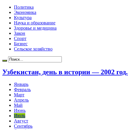
Политика
Экономика
Культура
Наука и образование
Здоровье и медицина
Закон
Спорт
Бизнес
Сельское хозяйство
Узбекистан, день в истории — 2002 год.
Январь
Февраль
Март
Апрель
Май
Июнь
Июль
Август
Сентябрь