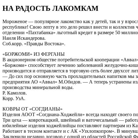
НА РАДОСТЬ ЛАКОМКАМ
Мороженое — популярное лакомство как у детей, так и у взрос
республике! Свою лепту в это дело решил внести и коллектив 
отделении «Пахтабанка» льготный кредит в размере 50 миллио
Наиля Искандерова.
Соб.корр. «Правды Востока».
«БОРЖОМИ» ИЗ ФЕРГАНЫ
В акционерном обществе потребительской кооперации «Аввал
«Боржоми» способствует лечению заболеваний желудочно-кишеч
производится и отправляется в торговую сеть более двухсот л
— До сих пор основную часть прохладительных напитков мы з
предприятия АО «Аввал» М.Обидов. — А теперь устранены изл
производства минеральной воды.
Р. Камолов.
Корр. УзА.
КОВРЫ ОТ «СОГДИАНЫ»
Изделия АООТ «Согдиана-Ходжейли» всегда находят своего пот
Три цеха — ковроткацкий, швейный и ваточесальный — работ
юбилейные изделия ходжейлийцы поставляют партнерам из Кар
Работают в тесном контакте и с АК «Узхлопкопром». В минувш
Заключили недавно договор с одной из областей Российской Ф