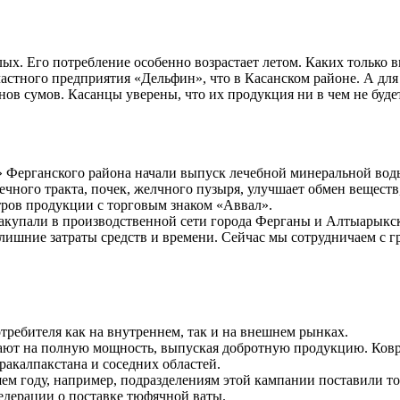
лых. Его потребление особенно возрастает летом. Каких только 
частного предприятия «Дельфин», что в Касанском районе. А для
нов сумов. Касанцы уверены, что их продукция ни в чем не буде
» Ферганского района начали выпуск лечебной минеральной во
ного тракта, почек, желчного пузыря, улучшает обмен веществ
итров продукции с торговым знаком «Аввал».
акупали в производственной сети города Ферганы и Алтыарыкск
ишние затраты средств и времени. Сейчас мы сотрудничаем с г
ребителя как на внутреннем, так и на внешнем рынках.
ают на полную мощность, выпуская добротную продукцию. Ковр
акалпакстана и соседних областей.
ем году, например, подразделениям этой кампании поставили то
едерации о поставке тюфячной ваты.