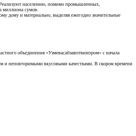
ы. Реализуют населению, помимо промышленных,
а миллиона сумов.
ому дому и материально, выделяя ежегодно значительные
ластного объединения «Узмевасабзавотвинпром» с начала
ом и неповторимыми вкусовыми качествами. В скором времени