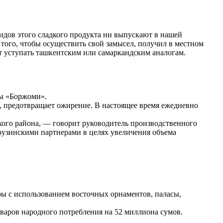
видов этого сладкого продукта ни выпускают в нашей
 того, чтобы осуществить свой замысел, получил в местном
т уступать ташкентским или самаркандским аналогам.
ды «Боржоми».
, предотвращает ожирение. В настоящее время ежедневно
ого района, — говорит руководитель производственного
рузинскими партнерами в целях увеличения объема
ы с использованием восточных орнаментов, паласы,
варов народного потребления на 52 миллиона сумов.