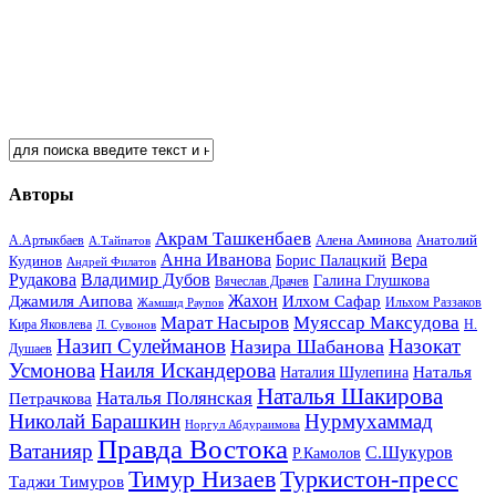
Авторы
Акрам Ташкенбаев
Анатолий
А.Артыкбаев
Алена Аминова
А.Тайпатов
Анна Иванова
Вера
Кудинов
Борис Палацкий
Андрей Филатов
Рудакова
Владимир Дубов
Галина Глушкова
Вячеслав Драчев
Жахон
Джамиля Аипова
Илхом Сафар
Жамшид Раупов
Ильхом Раззаков
Марат Насыров
Муяссар Максудова
Кира Яковлева
Л. Сувонов
Н.
Назип Сулейманов
Назокат
Назира Шабанова
Душаев
Усмонова
Наиля Искандерова
Наталья
Наталия Шулепина
Наталья Шакирова
Наталья Полянская
Петрачкова
Николай Барашкин
Нурмухаммад
Норгул Абдураимова
Правда Востока
Ватанияр
С.Шукуров
Р.Камолов
Тимур Низаев
Туркистон-пресс
Таджи Тимуров