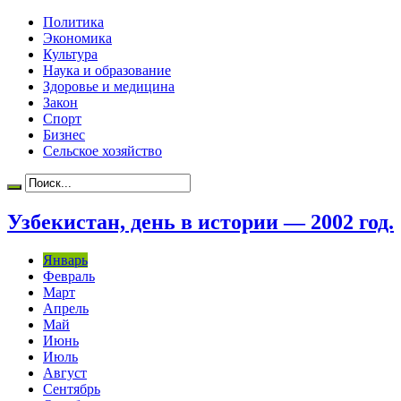
Политика
Экономика
Культура
Наука и образование
Здоровье и медицина
Закон
Спорт
Бизнес
Сельское хозяйство
Узбекистан, день в истории — 2002 год.
Январь
Февраль
Март
Апрель
Май
Июнь
Июль
Август
Сентябрь