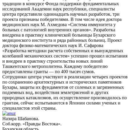
традиции в конкурсе Фонда поддержки фундаментальных
исследований Академии наук республики, специалисты
центра представили одиннадцать научных разработок, три
проекта признаны победителями. В том числе идея доктора
медицинских наук М. Ахмедова «Система иммунитета у
больных с патологией внутренних органов». Разработка
внедрена в практику клинической больницы Бухарского
медицинского института и ряда районных больниц. Проект
доктора физико-математических наук И. Сафарова
«Разработка методики расчета собственных и вынужденных
колебаний механических систем» успешно прошел испытания
и внедрен в практику строительства новых линий
Ташкентского метрополитена. Каждому победителю
предоставлены гранты — по 400 тысяч сумов.
Сотрудники центра участвуют в реализации четырех проектов
по сохранению архитектурных и исторических памятников
Бухары, защиты их фундаментов от соленых и загрязненных
подземных вод, воздействия землетрясений и других
природных катаклизмов, их осуществление производилось по
грантам, сейчас испытываются в Японии силами ученых и
специалистов этой страны.
Назира Шабанова.
Соб.корр. «Правды Востока».
Бухарская область.