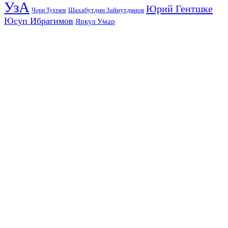
УзА
Юрий Гентшке
Шахабутдин Зайнутдинов
Чори Тухтаев
Юсуп Ибрагимов
Яркул Умар