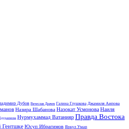
ладимир Дубов
Джамиля Аипова
Галина Глушкова
Вячеслав Драчев
йманов
Назокат Усмонова
Наиля
Назира Шабанова
Правда Востока
Нурмухаммад Ватанияр
бдураимова
 Гентшке
Юсуп Ибрагимов
Яркул Умар