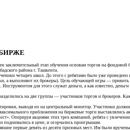
 БИРЖЕ
н заключительный этап обучения основам торгов на фондовой б
адского района г. Ташкента.
еники четырех школ. До этого с ребятами было уже проведено п
аявки, а выполняют их брокеры). Цель обучающей игры — приви
Инструментом для этого служат деньги, а как известно, деньги
разделились на две группы — участников торгов и брокеров. К
тировки, выводя их на центральный монитор. Участники должны
 максимального приближения на биржевые торги выставлялись а
ст». Оперируя акциями этих трех компаний, ребята с увлечени
ции поднимались в цене, и огорчались проигрышам.
явшие первые девять из десяти призовых мест. Им были вручен