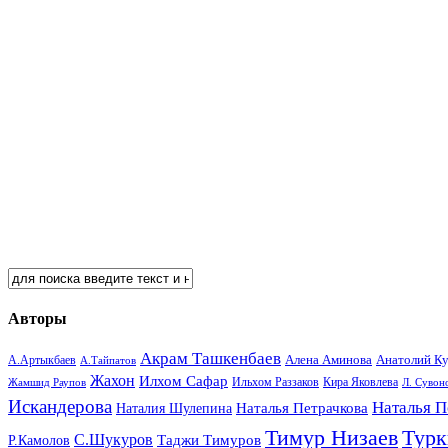
Авторы
Акрам Ташкенбаев
Анатолий К
А.Артыкбаев
Алена Аминова
А.Тайпатов
Жахон
Илхом Сафар
Кира Яковлева
Жамшид Раупов
Ильхом Раззаков
Л. Сувон
Искандерова
Наталья П
Наталья Петрачкова
Наталия Шулепина
Тимур Низаев
Турк
С.Шукуров
Таджи Тимуров
Р.Камолов