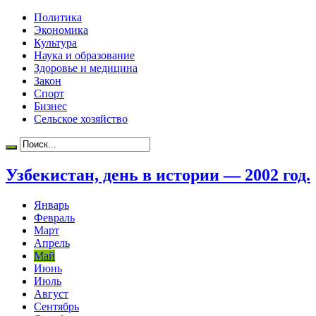
Политика
Экономика
Культура
Наука и образование
Здоровье и медицина
Закон
Спорт
Бизнес
Сельское хозяйство
Узбекистан, день в истории — 2002 год.
Январь
Февраль
Март
Апрель
Май
Июнь
Июль
Август
Сентябрь