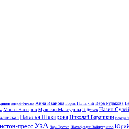
Анна Иванова
Вера Рудакова
В
удинов
Борис Палацкий
Андрей Филатов
Назип Суле
Марат Насыров
Муяссар Максудова
ов
Н. Душаев
Наталья Шакирова
Николай Барашкин
олянская
Норгул А
УзА
истон-пресс
Юрий
Шахабутдин Зайнутдинов
Чори Тухтаев