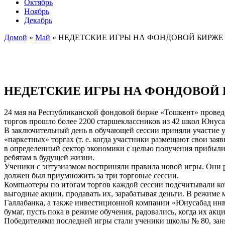
Октябрь
Ноябрь
Декабрь
Домой
»
Май
»
НЕДЕТСКИЕ ИГРЫ НА ФОНДОВОЙ БИРЖЕ
НЕДЕТСКИЕ ИГРЫ НА ФОНДОВОЙ
24 мая на Республиканской фондовой бирже «Тошкент» проведе
торгов прошло более 2200 старшеклассников из 42 школ Юнусаб
В заключительный день в обучающей сессии приняли участие уч
«паркетных» торгах (т. е. когда участники размещают свои з
в определенный сектор экономики с целью получения прибыли. 
ребятам в будущей жизни.
Ученики с энтузиазмом восприняли правила новой игры. Они 
должен был приумножить за три торговые сессии.
Компьютеры по итогам торгов каждой сессии подсчитывали ко
выгодные акции, продавать их, зарабатывая деньги. В режиме
Галлабанка, а также инвестиционной компании «Юнусабад инве
бумаг, пусть пока в режиме обучения, радовались, когда их ак
Победителями последней игры стали ученики школы № 80, зан