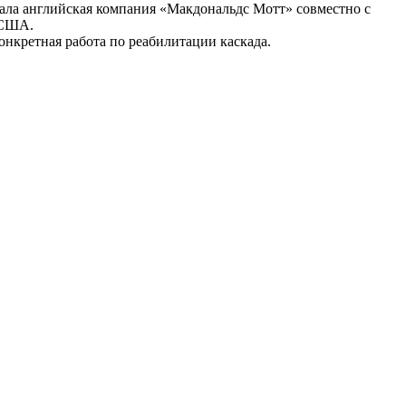
ала английская компания «Макдональдс Мотт» совместно с
 США.
онкретная работа по реабилитации каскада.