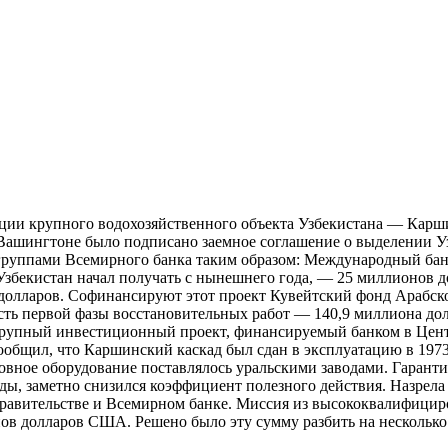
ии крупного водохозяйственного объекта Узбекистана — Карши
 Вашингтоне было подписано заемное соглашение о выделении У
руппами Всемирного банка таким образом: Международный банк
бекистан начал получать с нынешнего года, — 25 миллионов дол
 долларов. Софинансируют этот проект Кувейтский фонд Арабск
ость первой фазы восстановительных работ — 140,9 миллиона д
крупный инвестиционный проект, финансируемый банком в Цен
общил, что Каршинский каскад был сдан в эксплуатацию в 1973
вное оборудование поставлялось уральскими заводами. Гарантий
ы, заметно снизился коэффициент полезного действия. Назрела
равительстве и Всемирном банке. Миссия из высококвалифициро
ов долларов США. Решено было эту сумму разбить на нескольк