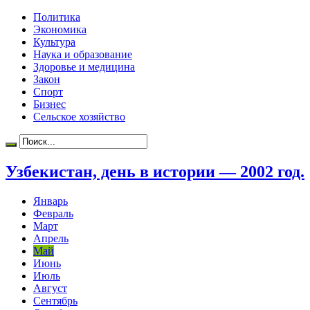
Политика
Экономика
Культура
Наука и образование
Здоровье и медицина
Закон
Спорт
Бизнес
Сельское хозяйство
Узбекистан, день в истории — 2002 год.
Январь
Февраль
Март
Апрель
Май
Июнь
Июль
Август
Сентябрь