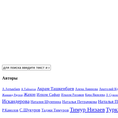
Авторы
Акрам Ташкенбаев
Анатолий К
А.Артыкбаев
Алена Аминова
А.Тайпатов
Жахон
Илхом Сафар
Кира Яковлева
Жамшид Раупов
Ильхом Раззаков
Л. Сувон
Искандерова
Наталья П
Наталья Петрачкова
Наталия Шулепина
Тимур Низаев
Турк
С.Шукуров
Таджи Тимуров
Р.Камолов