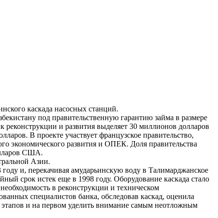
нского каскада насосных станций.
збекистану под правительственную гарантию займа в размере
 реконструкции и развития выделяет 30 миллионов долларов
ларов. В проекте участвует французское правительство,
ого экономического развития и ОПЕК. Доля правительства
олларов США.
тральной Азии.
 году и, перекачивая амударьинскую воду в Талимарджанское
ный срок истек еще в 1998 году. Оборудование каскада стало
 необходимость в реконструкции и техническом
ванных специалистов банка, обследовав каскад, оценила
о этапов и на первом уделить внимание самым неотложным