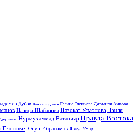
ладимир Дубов
Джамиля Аипова
Галина Глушкова
Вячеслав Драчев
йманов
Назокат Усмонова
Наиля
Назира Шабанова
Правда Востока
Нурмухаммад Ватанияр
бдураимова
 Гентшке
Юсуп Ибрагимов
Яркул Умар