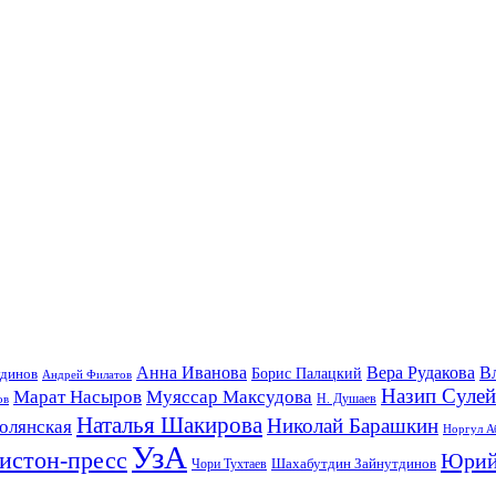
Анна Иванова
Вера Рудакова
В
удинов
Борис Палацкий
Андрей Филатов
Назип Суле
Марат Насыров
Муяссар Максудова
ов
Н. Душаев
Наталья Шакирова
Николай Барашкин
олянская
Норгул А
УзА
истон-пресс
Юрий
Шахабутдин Зайнутдинов
Чори Тухтаев