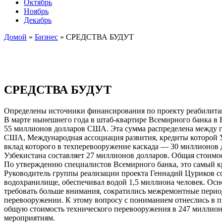
Октябрь
Ноябрь
Декабрь
Домой
»
Бизнес
»
СРЕДСТВА БУДУТ
СРЕДСТВА БУДУТ
Определены источники финансирования по проекту реабилитац
В марте нынешнего года в штаб-квартире Всемирного банка в
55 миллионов долларов США. Эта сумма распределена между г
США, Международная ассоциация развития, кредиты которой Уз
вклад которого в техперевооружение каскада — 30 миллионов
Узбекистана составляет 27 миллионов долларов. Общая стоим
По утверждению специалистов Всемирного банка, это самый 
Руководитель группы реализации проекта Геннадий Цуриков со
водохранилище, обеспечивал водой 1,5 миллиона человек. Осно
требовать больше внимания, сократились межремонтные период
перевооружении. К этому вопросу с пониманием отнеслись в п
общую стоимость технического перевооружения в 247 миллион
мероприятиям.