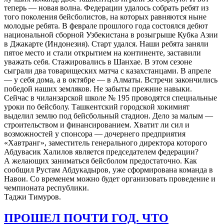
теперь — новая волна. Федерации удалось собрать ребят из
того поколения бейсболистов, на которых равняются ныне
молодые ребята. В феврале прошлого года состоялся дебют
национальной сборной Узбекистана в розыгрыше Кубка Азии
в Джакарте (Индонезия). Старт удался. Наши ребята заняли
пятое место и стали открытием на континенте, заставили
уважать себя. Стажировались в Шанхае. В этом сезоне
сыграли два товарищеских матча с казахстанцами. В апреле
— у себя дома, а в октябре — в Алматы. Встречи закончились
победой наших земляков. Не забыты прежние навыки.
Сейчас в чиланзарской школе № 195 проводятся специальные
уроки по бейсболу. Ташкентский городской хокимият
выделил землю под бейсбольный стадион. Дело за малым —
строительством и финансированием. Хватит ли сил и
возможностей у спонсора — дочернего предприятия
«Хавтранг», заместитель генерального директора которого
Абдувасик Халилов является председателем федерации?
А желающих заниматься бейсболом предостаточно. Как
сообщил Рустам Абдукадыров, уже сформирована команда в
Навои. Со временем можно будет организовать проведение и
чемпионата республики.
Таджи Тимуров.
ПРОШЕЛ ПОЧТИ ГОД. ЧТО