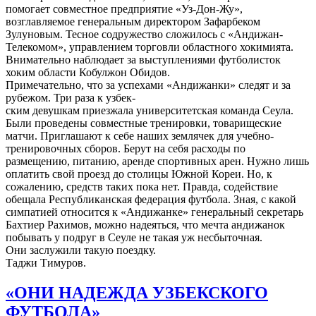
помогает совместное предприятие «Уз-Дон-Жу»,
возглавляемое генеральным директором Зафарбеком
Зулуновым. Тесное содружество сложилось с «Андижан-
Телекомом», управлением торговли областного хокимията.
Внимательно наблюдает за выступлениями футболисток
хоким области Кобулжон Обидов.
Примечательно, что за успехами «Андижанки» следят и за
рубежом. Три раза к узбек-
ским девушкам приезжала университетская команда Сеула.
Были проведены совместные тренировки, товарищеские
матчи. Приглашают к себе наших землячек для учебно-
тренировочных сборов. Берут на себя расходы по
размещению, питанию, аренде спортивных арен. Нужно лишь
оплатить свой проезд до столицы Южной Кореи. Но, к
сожалению, средств таких пока нет. Правда, содействие
обещала Республиканская федерация футбола. Зная, с какой
симпатией относится к «Андижанке» генеральный секретарь
Бахтиер Рахимов, можно надеяться, что мечта андижанок
побывать у подруг в Сеуле не такая уж несбыточная.
Они заслужили такую поездку.
Таджи Тимуров.
«ОНИ НАДЕЖДА УЗБЕКСКОГО
ФУТБОЛА»