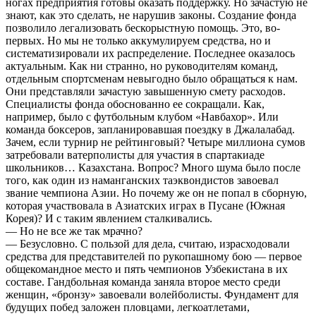
ногах предприятия готовы оказать поддержку. Но зачастую не
знают, как это сделать, не нарушив законы. Создание фонда
позволило легализовать бескорыстную помощь. Это, во-
первых. Но мы не только аккумулируем средства, но и
систематизировали их распределение. Последнее оказалось
актуальным. Как ни странно, но руководителям команд,
отдельным спортсменам невыгодно было обращаться к нам.
Они представляли зачастую завышенную смету расходов.
Специалисты фонда обоснованно ее сокращали. Как,
например, было с футбольным клубом «Навбахор». Или
команда боксеров, запланировавшая поездку в Джалалабад.
Зачем, если турнир не рейтинговый? Четыре миллиона сумов
затребовали ватерполисты для участия в спартакиаде
школьников… Казахстана. Вопрос? Много шума было после
того, как один из наманганских таэквондистов завоевал
звание чемпиона Азии. Но почему же он не попал в сборную,
которая участвовала в Азиатских играх в Пусане (Южная
Корея)? И с таким явлением сталкивались.
— Но не все же так мрачно?
— Безусловно. С пользой для дела, считаю, израсходовали
средства для представителей по рукопашному бою — первое
общекомандное место и пять чемпионов Узбекистана в их
составе. Гандбольная команда заняла второе место среди
женщин, «бронзу» завоевали волейболисты. Фундамент для
будущих побед заложен пловцами, легкоатлетами,