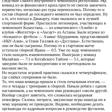
следствие слабого внутреннего чемпионата республики. Ряд
команд из-за финансового краха просто не смогли закончить
первенство, несколько раз туры переносились. Потому-то и
состав сборной до последнего момента не был определен. Ну
а те, кто поехал в Джакарту, тоже оказались не в лучшей
спортивной форме. Пригласили легионеров, участвующих в
чемпионате Казахстана, — из алматинского «Алиби» и
клубов «Жигиттер» и «Аксаут» из Астаны. Были игроки из
«большого» футбола — Азамат Абдураимов, представлявший
«НБУ-Азия», и Олим Тилляев из «Дустлика». Естественно,
они не были сыгранны. Потому-то в стартовом матче
уступили сборной Ирана — 0:5. Уже по ходу чемпионата
стали находить взаимопонимание. Выиграли у команд
Малайзии — 7:1 и Китайского Тайпея — 5:1, которые
заведомо были не конкурентами и не претендовали на
высокие места.
Но недостаток игровой практики сказался в четвертьфинале,
где слабых соперников не было.
То, что наша команда пришла к столь печальным итогам, —
это и чехарда с тренерами в сборной. Начали ребята с одним
наставником, а на чемпионате ими руководил совсем другой.
Вообще следует заметить, что сложилась нездоровая
атмосфера. Склоки, интриги, закулисные игры никогда ни к
чему хорошему не приводили. Видимо, необходимо делать
оргвыводы по кадровым вопросам в руководстве футзалом,