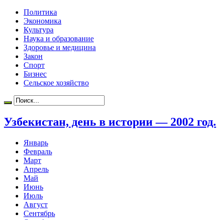
Политика
Экономика
Культура
Наука и образование
Здоровье и медицина
Закон
Спорт
Бизнес
Сельское хозяйство
Узбекистан, день в истории — 2002 год.
Январь
Февраль
Март
Апрель
Май
Июнь
Июль
Август
Сентябрь