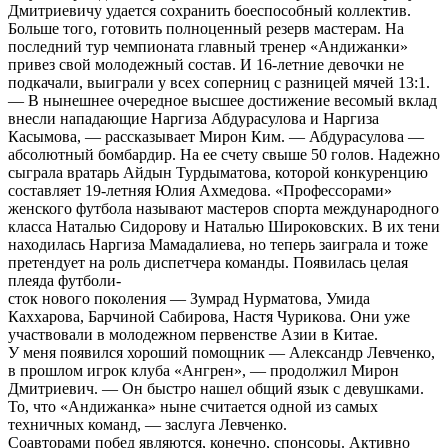
Дмитриевичу удается сохранить боеспособный коллектив.
Больше того, готовить полноценный резерв мастерам. На
последний тур чемпионата главный тренер «Андижанки»
привез свой молодежный состав. И 16-летние девочки не
подкачали, выиграли у всех соперниц с разницей мячей 13:1.
— В нынешнее очередное высшее достижение весомый вклад
внесли нападающие Наргиза Абдурасулова и Наргиза
Касымова, — рассказывает Мирон Ким. — Абдурасулова —
абсолютный бомбардир. На ее счету свыше 50 голов. Надежно
сыграла вратарь Айдын Турдыматова, которой конкуренцию
составляет 19-летняя Юлия Ахмедова. «Профессорами»
женского футбола называют мастеров спорта международного
класса Наталью Сидорову и Наталью Широковских. В их тени
находилась Наргиза Мамадалиева, но теперь заиграла и тоже
претендует на роль диспетчера команды. Появилась целая
плеяда футболи-
сток нового поколения — Зумрад Нурматова, Умида
Каххарова, Барчиной Сабирова, Настя Чурикова. Они уже
участвовали в молодежном первенстве Азии в Китае.
У меня появился хороший помощник — Александр Левченко,
в прошлом игрок клуба «Ангрен», — продолжил Мирон
Дмитриевич. — Он быстро нашел общий язык с девушками.
То, что «Андижанка» ныне считается одной из самых
техничных команд, — заслуга Левченко.
Соавторами побед являются, конечно, спонсоры. Активно