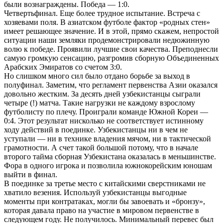
были вознаграждены. Победа — 1:0.
Четвертьфинал. Еще более трудное испытание. Встреча с
хозяевами поля. В азиатском футболе фактор «родных стен»
имеет решающее значение. И в этой, прямо скажем, непростой
ситуации наши земляки продемонстрировали недюжинную
волю к победе. Проявили лучшие свои качества. Преподнесли
самую громкую сенсацию, разгромив сборную Объединенных
Арабских Эмиратов со счетом 3:0.
Но слишком много сил было отдано борьбе за выход в
полуфинал. Заметим, что регламент первенства Азии оказался
довольно жестким. За десять дней узбекистанцы сыграли
четыре (!) матча. Такие нагрузки не каждому взрослому
футболисту по плечу. Проиграли команде Южной Кореи —
0:4. Этот результат нисколько не соответствует истинному
ходу действий в поединке. Узбекистанцы ни в чем не
уступали — ни в технике владения мячом, ни в тактической
грамотности. А счет такой большой потому, что в начале
второго тайма сборная Узбекистана оказалась в меньшинстве.
Фора в одного игрока и позволила южнокорейским юношам
выйти в финал.
В поединке за третье место с китайскими сверстниками не
хватило везения. Используй узбекистанцы выгодные
моменты при контратаках, могли бы завоевать и «бронзу»,
которая давала право на участие в мировом первенстве в
следующем году. Не получилось. Минимальный перевес был