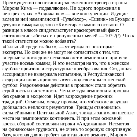
Преимущество воспитанниц заслуженного тренера страны
Мирона Кима — подавляющее. Ни одного поражения в
четырех турах. «Андижанка» — вне конкуренции. Идущие
вслед за ней наманганский «Гульбахор», «Ешлик» из Бухары и
девушки самаркандского «Кимегара» намного отстают. О
разнице в классе свидетельствует красноречивый факт:
соотношение забитых и пропущенных мячей — 107:2(!). Что к
такой статистике можно добавить?
«Сильный среди слабых», — утверждают некоторые
эксперты. Но они же не могут не согласиться с тем, что
впервые за последние несколько лет в чемпионате приняли
участие восемь команд. И это несмотря на то, что в женском
футболе произошли структурные преобразования. Созданная
ассоциация не выдержала испытание, и Республиканской
федерации вновь пришлось взять под свое крыло женский
футбол. Разрозненные действия в прошлом стали обретать
стройность и системность. Четыре тура чемпионата прошли
без срывов и эксцессов. Идет возрождение прежних
традиций. Отметим, между прочим, что узбекские девушки
добивались неплохих результатов. Трижды становились
сильнейшими в Центральной Азии, трижды занимали шестые
места на чемпионатах континента. И при этом основной
костяк сборной составляли игроки «Андижанки». Несмотря
на финансовые трудности, не очень-то хорошую спортивную
базу, которая давно требует капитального ремонта, Мирону