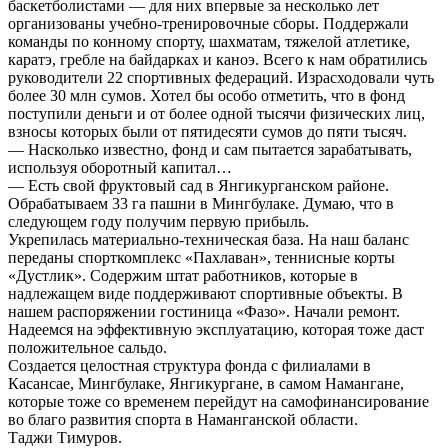
баскетболистами — для них впервые за несколько лет
организованы учебно-тренировочные сборы. Поддержали
команды по конному спорту, шахматам, тяжелой атлетике,
каратэ, гребле на байдарках и каноэ. Всего к нам обратились
руководители 22 спортивных федераций. Израсходовали чуть
более 30 млн сумов. Хотел бы особо отметить, что в фонд
поступили деньги и от более одной тысячи физических лиц,
взносы которых были от пятидесяти сумов до пяти тысяч.
— Насколько известно, фонд и сам пытается зарабатывать,
используя оборотный капитал…
— Есть свой фруктовый сад в Янгикурганском районе.
Обрабатываем 33 га пашни в Мингбулаке. Думаю, что в
следующем году получим первую прибыль.
Укрепилась материально-техническая база. На наш баланс
переданы спорткомплекс «Пахлаван», теннисные корты
«Дустлик». Содержим штат работников, которые в
надлежащем виде поддерживают спортивные объекты. В
нашем распоряжении гостиница «Фазо». Начали ремонт.
Надеемся на эффективную эксплуатацию, которая тоже даст
положительное сальдо.
Создается целостная структура фонда с филиалами в
Касансае, Мингбулаке, Янгикургане, в самом Намангане,
которые тоже со временем перейдут на самофинансирование
во благо развития спорта в Наманганской области.
Таджи Тимуров.