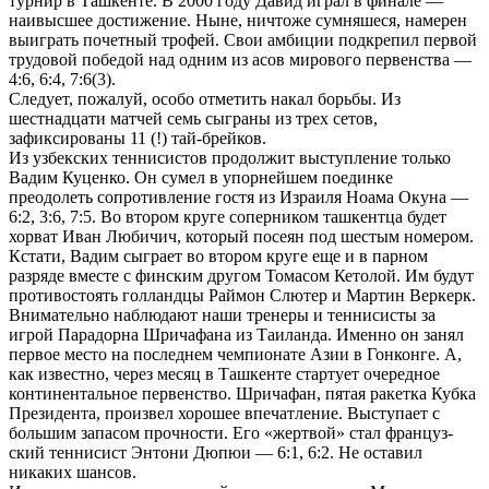
турнир в Ташкенте. В 2000 году Давид играл в финале —
наивысшее достижение. Ныне, ничтоже сумняшеся, намерен
выиграть почетный трофей. Свои амбиции подкрепил первой
трудовой победой над одним из асов мирового первенства —
4:6, 6:4, 7:6(3).
Следует, пожалуй, особо отметить накал борьбы. Из
шестнадцати матчей семь сыграны из трех сетов,
зафиксированы 11 (!) тай-брейков.
Из узбекских теннисистов продолжит выступление только
Вадим Куценко. Он сумел в упорнейшем поединке
преодолеть сопротивление гостя из Израиля Ноама Окуна —
6:2, 3:6, 7:5. Во втором круге соперником ташкентца будет
хорват Иван Любичич, который посеян под шестым номером.
Кстати, Вадим сыграет во втором круге еще и в парном
разряде вместе с финским другом Томасом Кетолой. Им будут
противостоять голландцы Раймон Слютер и Мартин Веркерк.
Внимательно наблюдают наши тренеры и теннисисты за
игрой Парадорна Шричафана из Таиланда. Именно он занял
первое место на последнем чемпионате Азии в Гонконге. А,
как известно, через месяц в Ташкенте стартует очередное
континентальное первенство. Шричафан, пятая ракетка Кубка
Президента, произвел хорошее впечатление. Выступает с
большим запасом прочности. Его «жертвой» стал француз-
ский теннисист Энтони Дюпюи — 6:1, 6:2. Не оставил
никаких шансов.