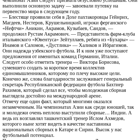
чемпионат Азии следует признать безусловно успешным. Они
выполнили основную задачу — завоевали путевку на
первенство мира в следующем году.
— Блестяще проявили себя в Дохе пахтакоровцы Гейнрих,
Магдеев, Нестеров, Крушельницкий, игроки ферганского
«Нефтчи» Аникин, Акрамов, Кузыбаев, Саидов, —
продолжил Рустам Акрамович. — Представитель фарм-клуба
итальянского «Ювентуса» Зейтуллаев, ребята из «Бухары» —
Инамов и Саломов, «Дустлика» — Халиков и Ибрагимов.
Они надежда узбекского футбола. И к ним уже поступают
предложения от именитых команд Германии, Италии.
Следует особо отметить тренера — Виктора Борисова,
сумевшего создать за короткое время коллектив
единомышленников, которому по плечу высокие цели.
Конечно же, слова благодарности заслуживает генеральный
секретарь Республиканской федерации футбола Бахтиер
Рахимов, который сделал все, чтобы молодежная сборная
выглядела достойно на международной арене.
Отмечу еще один факт, который многими оказался
незамеченным. На чемпионатах Азии как среди юношей, так
и молодежи очень неплохо выступили сборные… Индии. А
ведь их возглавлял ташкентский тренер Ислом Ахмедов,
которого ныне хотят видеть в качестве наставника
национальных сборных в Катаре и Сирии. Высок у нас
футбольный потенциал.