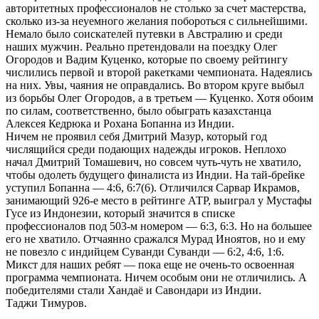
авторитетных профессионалов не столько за счет мастерства,
сколько из-за неуемного желания побороться с сильнейшими.
Немало было соискателей путевки в Австралию и среди
наших мужчин. Реально претендовали на поездку Олег
Огородов и Вадим Куценко, которые по своему рейтингу
числились первой и второй ракетками чемпионата. Надеялись
на них. Увы, чаяния не оправдались. Во втором круге выбыл
из борьбы Олег Огородов, а в третьем — Куценко. Хотя обоим
по силам, соответственно, было обыграть казахстанца
Алексея Кедрюка и Рохана Бопанна из Индии.
Ничем не проявил себя Дмитрий Мазур, который год
числящийся среди подающих надежды игроков. Неплохо
начал Дмитрий Томашевич, но совсем чуть-чуть не хватило,
чтобы одолеть будущего финалиста из Индии. На тай-брейке
уступил Бопанна — 4:6, 6:7(6). Отличился Сарвар Икрамов,
занимающий 926-е место в рейтинге АТР, выиграл у Мустафы
Гусе из Индонезии, который значится в списке
профессионалов под 503-м номером — 6:3, 6:3. Но на большее
его не хватило. Отчаянно сражался Мурад Иноятов, но и ему
не повезло с индийцем Суванди Суванди — 6:2, 4:6, 1:6.
Микст для наших ребят — пока еще не очень-то освоенная
программа чемпионата. Ничем особым они не отличились. А
победителями стали Хандаё и Савондари из Индии.
Таджи Тимуров.