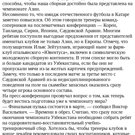
способна, чтобы наша сборная достойно была представлена на
чемпионате Азии.
Несомненно то, что имидж отечественного футбола в Катаре
заметно повысился. Об этом говорили тренеры команд-
соперников на послематчевых конференциях — Кореи,
Таиланда, Сирии, Японии, Саудовской Аравии. Многим
ребятам поступили выгодные предложения от представителей
именитых клубов не только Азии, но и Европы. Отмечу, что
полузащитник Ильяс Зейтуллаев, играющий ныне за фарм-
клуб итальянского «Ювентуса», включен в символическую
молодежную сборную континента. В этом списке могло быть
и больше кандидатов из Узбекистана, если бы они не
пропускали мячи из-за желтых карточек предупреждений.
Замечу, что только в последнем матче за третье место с
Саудовской Аравией из-за недисциплинированного
поведения на поле на скамейке запасных оказались сразу
четыре игрока основного состава.
На пресс-конференции прозвучал вопрос о том, как теперь
будет вестись подготовка уже к чемпионату мира?
— Финальная пулька состоится в марте, — сообщил Виктор
Васильевич. — Времени в обрез. Считаю, что сразу после
окончания чемпионата Узбекистана необходимо собрать ребят
на оздоровительно-восстановительный учебно-
тренировочный сбор. Хотелось бы, чтобы тренеры клубов в
конце декабря рекомендовали своих воспитанников, которые,