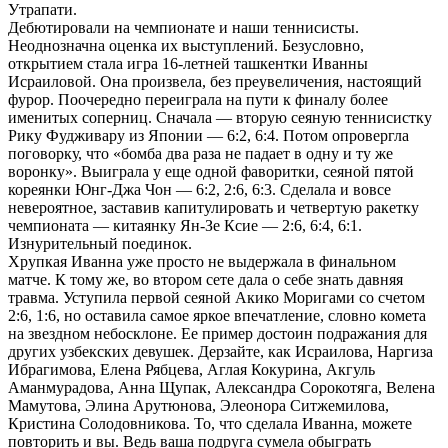
Утрапати.
Дебютировали на чемпионате и наши теннисисты.
Неоднозначна оценка их выступлений. Безусловно,
открытием стала игра 16-летней ташкентки Иванны
Исраиловой. Она произвела, без преувеличения, настоящий
фурор. Поочередно переиграла на пути к финалу более
именитых соперниц. Сначала — вторую сеяную теннисистку
Рику Фудживару из Японии — 6:2, 6:4. Потом опровергла
поговорку, что «бомба два раза не падает в одну и ту же
воронку». Выиграла у еще одной фаворитки, сеяной пятой
кореянки Юнг-Джа Чон — 6:2, 2:6, 6:3. Сделала и вовсе
невероятное, заставив капитулировать и четвертую ракетку
чемпионата — китаянку Ян-Зе Ксие — 2:6, 6:4, 6:1.
Изнурительный поединок.
Хрупкая Иванна уже просто не выдержала в финальном
матче. К тому же, во втором сете дала о себе знать давняя
травма. Уступила первой сеяной Акико Моригами со счетом
2:6, 1:6, но оставила самое яркое впечатление, словно комета
на звездном небосклоне. Ее пример достоин подражания для
других узбекских девушек. Дерзайте, как Исраилова, Наргиза
Ибрагимова, Елена Рябцева, Аглая Кокурина, Акгуль
Аманмурадова, Анна Щупак, Александра Сорокотяга, Велена
Мамутова, Элина Арутюнова, Элеонора Ситжемилова,
Кристина Солодовникова. То, что сделала Иванна, можете
повторить и вы. Ведь ваша подруга сумела обыграть