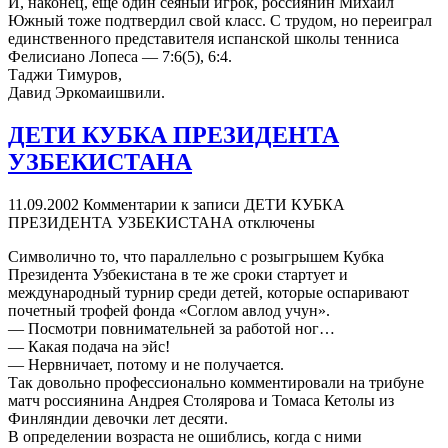
И, наконец, еще один сеяный игрок, россиянин Михаил
Южный тоже подтвердил свой класс. С трудом, но переиграл
единственного представителя испанской школы тенниса
Фелисиано Лопеса — 7:6(5), 6:4.
Таджи Тимуров,
Давид Эркомаишвили.
ДЕТИ КУБКА ПРЕЗИДЕНТА
УЗБЕКИСТАНА
11.09.2002
Комментарии
к записи ДЕТИ КУБКА
ПРЕЗИДЕНТА УЗБЕКИСТАНА
отключены
Символично то, что параллельно с розыгрышем Кубка
Президента Узбекистана в те же сроки стартует и
международный турнир среди детей, которые оспаривают
почетный трофей фонда «Соглом авлод учун».
— Посмотри повнимательней за работой ног…
— Какая подача на эйс!
— Нервничает, потому и не получается.
Так довольно профессионально комментировали на трибуне
матч россиянина Андрея Столярова и Томаса Кетолы из
Финляндии девочки лет десяти.
В определении возраста не ошиблись, когда с ними