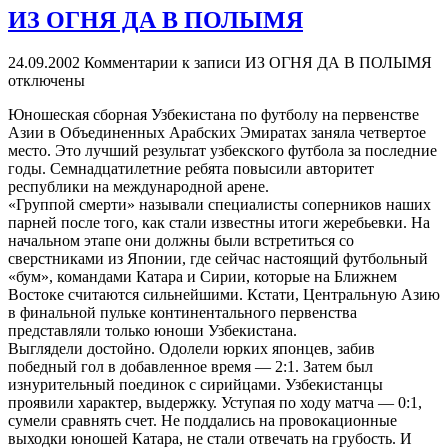
ИЗ ОГНЯ ДА В ПОЛЫМЯ
24.09.2002
Комментарии
к записи ИЗ ОГНЯ ДА В ПОЛЫМЯ
отключены
Юношеская сборная Узбекистана по футболу на первенстве
Азии в Объединенных Арабских Эмиратах заняла четвертое
место. Это лучший результат узбекского футбола за последние
годы. Семнадцатилетние ребята повысили авторитет
республики на международной арене.
«Группой смерти» называли специалисты соперников наших
парней после того, как стали известны итоги жеребьевки. На
начальном этапе они должны были встретиться со
сверстниками из Японии, где сейчас настоящий футбольный
«бум», командами Катара и Сирии, которые на Ближнем
Востоке считаются сильнейшими. Кстати, Центральную Азию
в финальной пульке континентального первенства
представляли только юноши Узбекистана.
Выглядели достойно. Одолели юрких японцев, забив
победный гол в добавленное время — 2:1. Затем был
изнурительный поединок с сирийцами. Узбекистанцы
проявили характер, выдержку. Уступая по ходу матча — 0:1,
сумели сравнять счет. Не поддались на провокационные
выходки юношей Катара, не стали отвечать на грубость. И