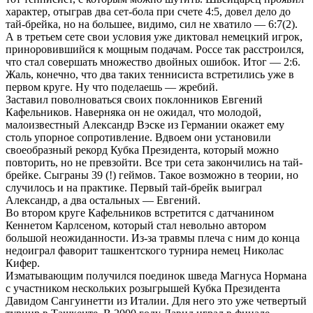
характер, отыграв два сет-бола при счете 4:5, довел дело до
тай-брейка, но на большее, видимо, сил не хватило — 6:7(2).
А в третьем сете свои условия уже диктовал немецкий игрок,
приноровившийся к мощным подачам. Россе так расстроился,
что стал совершать множество двойных ошибок. Итог — 2:6.
Жаль, конечно, что два таких теннисиста встретились уже в
первом круге. Ну что поделаешь — жребий.
Заставил поволноваться своих поклонников Евгений
Кафельников. Наверняка он не ожидал, что молодой,
малоизвестный Александр Вэске из Германии окажет ему
столь упорное сопротивление. Вдвоем они установили
своеобразный рекорд Кубка Президента, который можно
повторить, но не превзойти. Все три сета закончились на тай-
брейке. Сыграны 39 (!) геймов. Такое возможно в теории, но
случилось и на практике. Первый тай-брейк выиграл
Александр, а два остальных — Евгений.
Во втором круге Кафельников встретится с датчанином
Кеннетом Карлсеном, который стал невольно автором
большой неожиданности. Из-за травмы плеча с ним до конца
недоиграл фаворит ташкентского турнира немец Николас
Кифер.
Изматывающим получился поединок шведа Магнуса Нормана
с участником нескольких розыгрышей Кубка Президента
Давидом Сангуинетти из Италии. Для него это уже четвертый