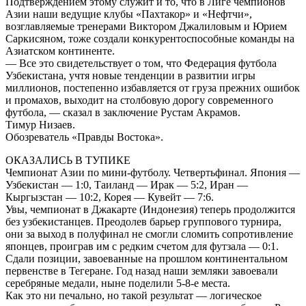
Подтверждением этому служит и то, что в Лиге чемпионов
Азии наши ведущие клубы «Пахтакор» и «Нефтчи»,
возглавляемые тренерами Виктором Джалиловым и Юрием
Саркисяном, тоже создали конкурентоспособные команды на
Азиатском континенте.
— Все это свидетельствует о том, что Федерация футбола
Узбекистана, учтя новые тенденции в развитии игры
миллионов, постепенно избавляется от груза прежних ошибок
и промахов, выходит на столбовую дорогу современного
футбола, — сказал в заключение Рустам Акрамов.
Тимур Низаев.
Обозреватель «Правды Востока».
ОКАЗАЛИСЬ В ТУПИКЕ
Чемпионат Азии по мини-футболу. Четвертьфинал. Япония —
Узбекистан — 1:0, Таиланд — Ирак — 5:2, Иран —
Кыргызстан — 10:2, Корея — Кувейт — 7:6.
Увы, чемпионат в Джакарте (Индонезия) теперь продолжится
без узбекистанцев. Преодолев барьер группового турнира,
они за выход в полуфинал не смогли сломить сопротивление
японцев, проиграв им с редким счетом для футзала — 0:1.
Сдали позиции, завоеванные на прошлом континентальном
первенстве в Тегеране. Год назад наши земляки завоевали
серебряные медали, ныне поделили 5-8-е места.
Как это ни печально, но такой результат — логическое