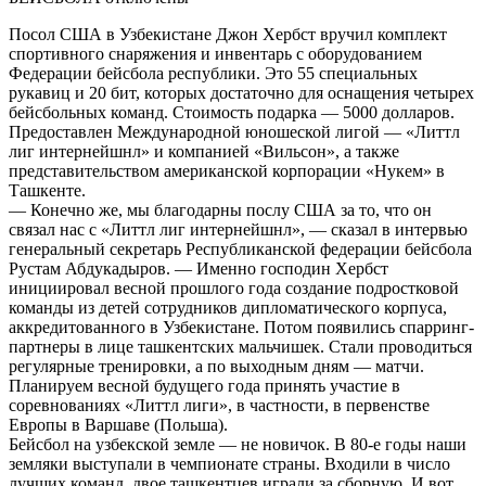
Посол США в Узбекистане Джон Хербст вручил комплект
спортивного снаряжения и инвентарь с оборудованием
Федерации бейсбола республики. Это 55 специальных
рукавиц и 20 бит, которых достаточно для оснащения четырех
бейсбольных команд. Стоимость подарка — 5000 долларов.
Предоставлен Международной юношеской лигой — «Литтл
лиг интернейшнл» и компанией «Вильсон», а также
представительством американской корпорации «Нукем» в
Ташкенте.
— Конечно же, мы благодарны послу США за то, что он
связал нас с «Литтл лиг интернейшнл», — сказал в интервью
генеральный секретарь Республиканской федерации бейсбола
Рустам Абдукадыров. — Именно господин Хербст
инициировал весной прошлого года создание подростковой
команды из детей сотрудников дипломатического корпуса,
аккредитованного в Узбекистане. Потом появились спарринг-
партнеры в лице ташкентских мальчишек. Стали проводиться
регулярные тренировки, а по выходным дням — матчи.
Планируем весной будущего года принять участие в
соревнованиях «Литтл лиги», в частности, в первенстве
Европы в Варшаве (Польша).
Бейсбол на узбекской земле — не новичок. В 80-е годы наши
земляки выступали в чемпионате страны. Входили в число
лучших команд, двое ташкентцев играли за сборную. И вот