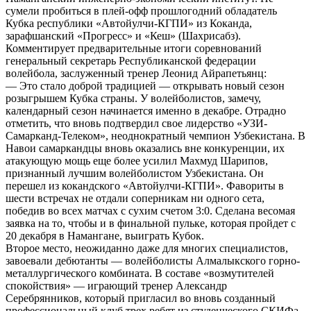
сумели пробиться в плей-офф прошлогодний обладатель
Кубка республики «Автойулчи-КГПИ» из Коканда,
зарафшанский «Прогресс» и «Кеш» (Шахрисабз).
Комментирует предварительные итоги соревнований
генеральный секретарь Республиканской федерации
волейбола, заслуженный тренер Леонид Айрапетьянц:
— Это стало доброй традицией — открывать новый сезон
розыгрышем Кубка страны. У волейболистов, замечу,
календарный сезон начинается именно в декабре. Отрадно
отметить, что вновь подтвердил свое лидерство «УЗИ-
Самарканд-Телеком», неоднократный чемпион Узбекистана. В
Навои самаркандцы вновь оказались вне конкуренции, их
атакующую мощь еще более усилил Махмуд Шарипов,
признанный лучшим волейболистом Узбекистана. Он
перешел из кокандского «Автойулчи-КГПИ». Фавориты в
шести встречах не отдали соперникам ни одного сета,
победив во всех матчах с сухим счетом 3:0. Сделана весомая
заявка на то, чтобы и в финальной пульке, которая пройдет с
20 декабря в Намангане, выиграть Кубок.
Второе место, неожиданно даже для многих специалистов,
завоевали дебютанты — волейболисты Алмалыкского горно-
металлургического комбината. В составе «возмутителей
спокойствия» — играющий тренер Александр
Серебрянников, который пригласил во вновь созданный
профессиональный клуб трех ребят из студенческого СКИФа.