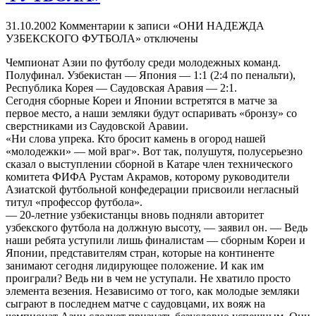
31.10.2002
Комментарии
к записи «ОНИ НАДЕЖДА
УЗБЕКСКОГО ФУТБОЛА»
отключены
Чемпионат Азии по футболу среди молодежных команд.
Полуфинал. Узбекистан — Япония — 1:1 (2:4 по пенальти),
Республика Корея — Саудовская Аравия — 2:1.
Сегодня сборные Кореи и Японии встретятся в матче за
первое место, а наши земляки будут оспаривать «бронзу» со
сверстниками из Саудовской Аравии.
«Ни слова упрека. Кто бросит камень в огород нашей
«молодежки» — мой враг». Вот так, полушутя, полусерьезно
сказал о выступлении сборной в Катаре член технического
комитета ФИФА Рустам Акрамов, которому руководители
Азиатской футбольной конфедерации присвоили негласный
титул «профессор футбола».
— 20-летние узбекистанцы вновь подняли авторитет
узбекского футбола на должную высоту, — заявил он. — Ведь
наши ребята уступили лишь финалистам — сборным Кореи и
Японии, представителям стран, которые на континенте
занимают сегодня лидирующее положение. И как им
проиграли? Ведь ни в чем не уступали. Не хватило просто
элемента везения. Независимо от того, как молодые земляки
сыграют в последнем матче с саудовцами, их вояж на