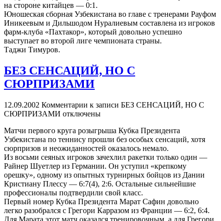
на стороне китайцев — 0:1.
Юношеская сборная Узбекистана во главе с тренерами Рауфом
Иникеевым и Дильшодом Нуралиевым составлена из игроков
фарм-клуба «Пахтакор», который довольно успешно
выступает во второй лиге чемпионата страны.
Таджи Тимуров.
БЕЗ СЕНСАЦИЙ, НО С
СЮРПРИЗАМИ
12.09.2002
Комментарии
к записи БЕЗ СЕНСАЦИЙ, НО С
СЮРПРИЗАМИ
отключены
Матчи первого круга розыгрыша Кубка Президента
Узбекистана по теннису прошли без особых сенсаций, хотя
сюрпризов и неожиданностей оказалось немало.
Из восьми сеяных игроков зачехлил ракетки только один —
Райнер Шуетлер из Германии. Он уступил «крепкому
орешку», одному из опытных турнирных бойцов из Дании
Кристиану Плессу — 6:7(4), 2:6. Остальные сильнейшие
профессионалы подтвердили свой класс.
Первый номер Кубка Президента Марат Сафин довольно
легко разобрался с Грегори Карразом из Франции — 6:2, 6:4.
Для Марата этот матч оказался тренировочным, а для Грегори,