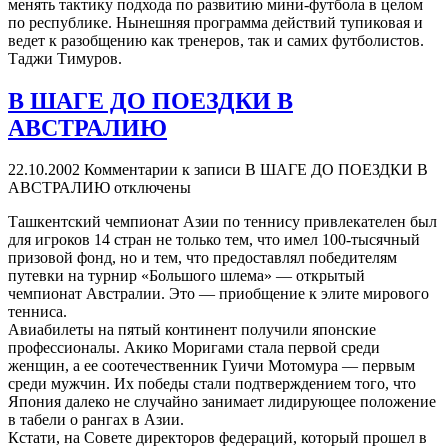
менять тактику подхода по развитию мини-футбола в целом
по республике. Нынешняя программа действий тупиковая и
ведет к разобщению как тренеров, так и самих футболистов.
Таджи Тимуров.
В ШАГЕ ДО ПОЕЗДКИ В
АВСТРАЛИЮ
22.10.2002
Комментарии
к записи В ШАГЕ ДО ПОЕЗДКИ В
АВСТРАЛИЮ
отключены
Ташкентский чемпионат Азии по теннису привлекателен был
для игроков 14 стран не только тем, что имел 100-тысячный
призовой фонд, но и тем, что предоставлял победителям
путевки на турнир «Большого шлема» — открытый
чемпионат Австралии. Это — приобщение к элите мирового
тенниса.
Авиабилеты на пятый континент получили японские
профессионалы. Акико Моригами стала первой среди
женщин, а ее соотечественник Гуичи Мотомура — первым
среди мужчин. Их победы стали подтверждением того, что
Япония далеко не случайно занимает лидирующее положение
в табели о рангах в Азии.
Кстати, на Совете директоров федераций, который прошел в