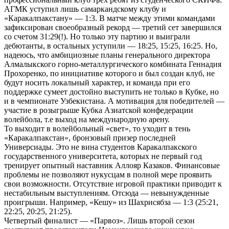
АГМК уступил лишь самаркандскому клубу и
«Каракалпакстану» — 1:3. В матче между этими командами
зафиксирован своеобразный рекорд — третий сет завершился
со счетом 31:29(!). Но только эту партию и выиграли
дебютанты, в остальных уступили — 18:25, 15:25, 16:25. Но,
надеюсь, что амбициозные планы генерального директора
Алмалыкского горно-металлургического комбината Геннадия
Прохоренко, по инициативе которого и был создан клуб, не
будут носить локальный характер, и команда при его
поддержке сумеет достойно выступить не только в Кубке, но
и в чемпионате Узбекистана. А мотивация для победителей —
участие в розыгрыше Кубка Азиатской конфедерации
волейбола, т.е выход на международную арену.
То выходит в волейбольный «свет», то уходит в тень
«Каракалпакстан», бронзовый призер последней
Универсиады. Это не вина студентов Каракалпакского
государственного университета, которых не первый год
тренирует опытный наставник Аллояр Казаков. Финансовые
проблемы не позволяют нукусцам в полной мере проявить
свои возможности. Отсутствие игровой практики приводит к
нестабильным выступлениям. Отсюда — невынужденные
проигрыши. Например, «Кешу» из Шахрисябза — 1:3 (25:21,
22:25, 20:25, 21:25).
Четвертый финалист — «Парвоз». Лишь второй сезон