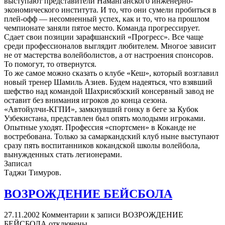
выступают представители Наманганского инженерно-
экономического института. И то, что они сумели пробиться в
плей-офф — несомненный успех, как и то, что на прошлом
чемпионате заняли пятое место. Команда прогрессирует.
Сдает свои позиции зарафшанский «Прогресс». Все чаще
среди профессионалов выглядит любителем. Многое зависит
не от мастерства волейболистов, а от настроения спонсоров.
То помогут, то отвернутся.
То же самое можно сказать о клубе «Кеш», который возглавил
новый тренер Шамиль Азиев. Будем надеяться, что взявший
шефство над командой Шахрисябзский консервный завод не
оставит без внимания игроков до конца сезона.
«Автойулчи-КГПИ», замкнувший гонку в беге за Кубок
Узбекистана, представлен был опять молодыми игроками.
Опытные уходят. Профессия «спортсмен» в Коканде не
востребована. Только за самаркандский клуб ныне выступают
сразу пять воспитанников кокандской школы волейбола,
вынужденных стать легионерами.
Записал
Таджи Тимуров.
ВОЗРОЖДЕНИЕ БЕЙСБОЛА
27.11.2002
Комментарии
к записи ВОЗРОЖДЕНИЕ
БЕЙСБОЛА
отключены