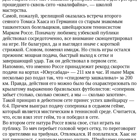
прошедшего сквозь сито «квалифайна», — школой
мастерства.
Самой, пожалуй, зрелищной оказалась встреча второго
сеяного Томаса Хааса из Германии со старым знакомым
ташкентских болельщиков, швейцарским теннисистом
Марком Россе. Поначалу любимец узбекской публики
действовал сосредоточенно, все внимание сконцентрировал
на игре. Не балагурил, да и выглядел иначе с короткой
стрижкой. Словом, поменял имидж. Но стиль игры остался
прежним: мощная подача, быстрый выход к сетке и
завершающий удар. Так он действовал в первом сете.
Напомню, что именно Россе принадлежит рекорд скорости
подачи на кортах «Юнусабада» — 211 км в час. И ныне Марк
несколько раз подал так, что «спидометр зашкаливал» за 200
км. Правда, действия его можно было бы охарактеризовать по
крылатому выражению бразильских футболистов: «соперник
забьет столько, сколько сможет, а мы — сколько захотим».
Такой принцип в дебютном сете принес успех швейцарцу —
6:4. Причем выиграл подачу соперника в седьмом гейме,
который является мистическим в теннисной среде. Считается,
что, если взял этот гейм, то и победил в сете.
Во втором сете натура Россе взяла свое, стал играть на
публику. То мяч перебьет головой через сетку, то переговорит
со зрителями на трибунах. Отвлекался. И поплатился. Хаас не
тот теннисист, с которым можно шутить. Швейцарец проявил