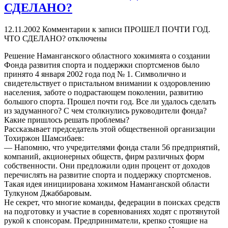
СДЕЛАНО?
12.11.2002
Комментарии
к записи ПРОШЕЛ ПОЧТИ ГОД.
ЧТО СДЕЛАНО?
отключены
Решение Наманганского областного хокимията о создании
Фонда развития спорта и поддержки спортсменов было
принято 4 января 2002 года под № 1. Символично и
свидетельствует о пристальном внимании к оздоровлению
населения, заботе о подрастающем поколении, развитию
большого спорта. Прошел почти год. Все ли удалось сделать
из задуманного? С чем столкнулись руководители фонда?
Какие пришлось решать проблемы?
Рассказывает председатель этой общественной организации
Тохиржон Шамсибаев:
— Напомню, что учредителями фонда стали 56 предприятий,
компаний, акционерных обществ, фирм различных форм
собственности. Они предложили один процент от доходов
перечислять на развитие спорта и поддержку спортсменов.
Такая идея инициирована хокимом Наманганской области
Тулкуном Джаббаровым.
Не секрет, что многие команды, федерации в поисках средств
на подготовку и участие в соревнованиях ходят с протянутой
рукой к спонсорам. Предприниматели, крепко стоящие на