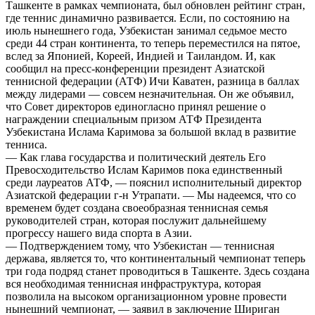
Ташкенте в рамках чемпионата, был обновлен рейтинг стран,
где теннис динамично развивается. Если, по состоянию на
июль нынешнего года, Узбекистан занимал седьмое место
среди 44 стран континента, то теперь переместился на пятое,
вслед за Японией, Кореей, Индией и Таиландом. И, как
сообщил на пресс-конференции президент Азиатской
теннисной федерации (АТФ) Ичи Каватен, разница в баллах
между лидерами — совсем незначительная. Он же объявил,
что Совет директоров единогласно принял решение о
награждении специальным призом АТФ Президента
Узбекистана Ислама Каримова за большой вклад в развитие
тенниса.
— Как глава государства и политический деятель Его
Превосходительство Ислам Каримов пока единственный
среди лауреатов АТФ, — пояснил исполнительный директор
Азиатской федерации г-н Утрапати. — Мы надеемся, что со
временем будет создана своеобразная теннисная семья
руководителей стран, которая послужит дальнейшему
прогрессу нашего вида спорта в Азии.
— Подтверждением тому, что Узбекистан — теннисная
держава, является то, что континентальный чемпионат теперь
три года подряд станет проводиться в Ташкенте. Здесь создана
вся необходимая теннисная инфраструктура, которая
позволила на высоком организационном уровне провести
нынешний чемпионат, — заявил в заключение Шириган