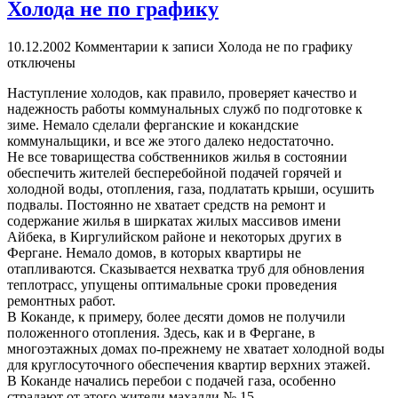
Холода не по графику
10.12.2002
Комментарии
к записи Холода не по графику
отключены
Наступление холодов, как правило, проверяет качество и
надежность работы коммунальных служб по подготовке к
зиме. Немало сделали ферганские и кокандские
коммунальщики, и все же этого далеко недостаточно.
Не все товарищества собственников жилья в состоянии
обеспечить жителей бесперебойной подачей горячей и
холодной воды, отопления, газа, подлатать крыши, осушить
подвалы. Постоянно не хватает средств на ремонт и
содержание жилья в ширкатах жилых массивов имени
Айбека, в Киргулийском районе и некоторых других в
Фергане. Немало домов, в которых квартиры не
отапливаются. Сказывается нехватка труб для обновления
теплотрасс, упущены оптимальные сроки проведения
ремонтных работ.
В Коканде, к примеру, более десяти домов не получили
положенного отопления. Здесь, как и в Фергане, в
многоэтажных домах по-прежнему не хватает холодной воды
для круглосуточного обеспечения квартир верхних этажей.
В Коканде начались перебои с подачей газа, особенно
страдают от этого жители махалли № 15.