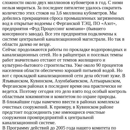
сложности около двух миллионов кубометров в год. С ними
нельзя мириться. За последнее пятилетие удалось сократить
количество этих стоков на 3,6 миллиона кубометров. Мы
добились прекращения сброса промышленных загрязненных
вод в открытые водоемы с Ферганской ТЭЦ, ПО «Азот»,
предприятия «Фуд Процессинг компани» (бывшего
консервного завода). Все эти предприятия подключены к
системе центральной канализационной магистрали. Но так в
области далеко не везде.
Сейчас продолжаются работы по прокладке водопроводных и
канализационных сетей. Но в райцентрах и поселках темпы
работ значительно отстают от темпов жилищного и
культурно-бытового строительства. Уже около 90 процентов
населения области обеспечено хорошей питьевой водой. Но
вот с прокладкой канализационной сети дела обстоят хуже. В
Язъяванском, Кувинском, Ахунбабаевском, Алтыарыкском,
Ферганском районах в последнее время она практически не
ведется. Поэтому сегодня это дело взято под особый контроль
областным хокимиятом и комитетом по охране природы.
В ближайшие годы намечено ввести в районах комплексы
очистных сооружений. К примеру, в Кувинском районе
предстоит подсоединить уже имеющиеся очистные
сооружения промпредприятий к центральной
канализационной системе.
В Программу действий до 2005 года нашего комитета по