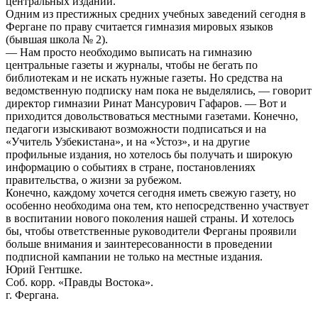
центральных изданий.
Одним из престижных средних учебных заведений сегодня в
Фергане по праву считается гимназия мировых языков
(бывшая школа № 2).
— Нам просто необходимо выписать на гимназию
центральные газеты и журналы, чтобы не бегать по
библиотекам и не искать нужные газеты. Но средства на
ведомственную подписку нам пока не выделялись, — говорит
директор гимназии Ринат Мансурович Гафаров. — Вот и
приходится довольствоваться местными газетами. Конечно,
педагоги изыскивают возможности подписаться и на
«Учитель Узбекистана», и на «Устоз», и на другие
профильные издания, но хотелось бы получать и широкую
информацию о событиях в стране, постановлениях
правительства, о жизни за рубежом.
Конечно, каждому хочется сегодня иметь свежую газету, но
особенно необходима она тем, кто непосредственно участвует
в воспитании нового поколения нашей страны. И хотелось
бы, чтобы ответственные руководители Ферганы проявили
больше внимания и заинтересованности в проведении
подписной кампании не только на местные издания.
Юрий Гентшке.
Соб. корр. «Правды Востока».
г. Фергана.