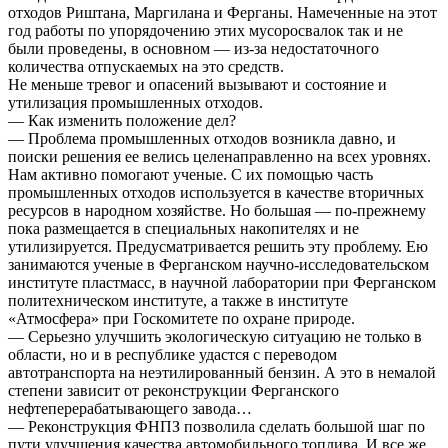
отходов Риштана, Маргилана и Ферганы. Намеченные на этот
год работы по упорядочению этих мусоросвалок так и не
были проведены, в основном — из-за недостаточного
количества отпускаемых на это средств.
Не меньше тревог и опасений вызывают и состояние и
утилизация промышленных отходов.
— Как изменить положение дел?
— Проблема промышленных отходов возникла давно, и
поиски решения ее велись целенаправленно на всех уровнях.
Нам активно помогают ученые. С их помощью часть
промышленных отходов используется в качестве вторичных
ресурсов в народном хозяйстве. Но большая — по-прежнему
пока размещается в специальных накопителях и не
утилизируется. Предусматривается решить эту проблему. Ею
занимаются ученые в Ферганском научно-исследовательском
институте пластмасс, в научной лаборатории при Ферганском
политехническом институте, а также в институте
«Атмосфера» при Госкомитете по охране природе.
— Серьезно улучшить экологическую ситуацию не только в
области, но и в республике удастся с переводом
автотранспорта на неэтилированный бензин. А это в немалой
степени зависит от реконструкции Ферганского
нефтеперерабатывающего завода…
— Реконструкция ФНПЗ позволила сделать большой шаг по
пути улучшения качества автомобильного топлива. И все же