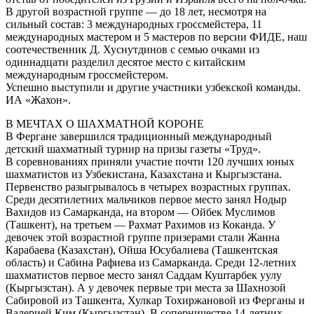
В другой возрастной группе — до 18 лет, несмотря на
сильный состав: 3 международных гроссмейстера, 11
международных мастером и 5 мастеров по версии ФИДЕ, наш
соотечественник Д. Хуснутдинов с семью очками из
одиннадцати разделил десятое место с китайским
международным гроссмейстером.
Успешно выступили и другие участники узбекской команды.
ИА «Жахон».
В МЕЧТАХ О ШАХМАТНОЙ КОРОНЕ
В Фергане завершился традиционный международный
детский шахматный турнир на призы газеты «Труд».
В соревнованиях приняли участие почти 120 лучших юных
шахматистов из Узбекистана, Казахстана и Кыргызстана.
Первенство разыгрывалось в четырех возрастных группах.
Среди десятилетних мальчиков первое место занял Нодыр
Вахидов из Самарканда, на втором — Ойбек Муслимов
(Ташкент), на третьем — Рахмат Рахимов из Коканда. У
девочек этой возрастной группе призерами стали Жанна
Карабаева (Казахстан), Ойша Юсубалиева (Ташкентская
область) и Сабина Рафиева из Самарканда. Среди 12-летних
шахматистов первое место занял Саддам Куштарбек уулу
(Кыргызстан). А у девочек первые три места за Шахнозой
Сабировой из Ташкента, Хулкар Тохиржановой из Ферганы и
Валерией Ким (Кыргызстан). В соперничестве 14-летних