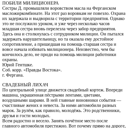
ПОБИЛИ МИЛИЦИОНЕРА
Сестры Д. промышляли воровством масла на Ферганском
масложиркомбинате. На этот раз воровкам не повезло. Охрана
их задержала и выдворила с территории предприятия. Однако
это не послужило уроком, и уже через несколько часов
младшая сестра вновь перелезла через забор предприятия.
Здесь она и столкнулась с сотрудником милиции. Он пытался
задержать нарушительницу, но та оказала ему достойное
сопротивление, а пришедшая на помощь старшая сестра и
вовсе начала избивать милиционера. Неизвестно, чем бы
кончилось дело, не приди на помощь милиции работники
охраны.
Юрий Гентшке.
Соб. корр. «Правды Востока».
г. Фергана.
СВАДЕБНЫЙ ЛИХАЧ
По центральной улице движется свадебный кортеж. Впереди
машина, украшенная пёстрыми лентами, цветами,
воздушными шарами. В ней главные виновники события —
счастливые жених и невеста. За ними автомобили разных
марок. За рулём, как правило, молодёжь. Это родственники,
друзья и гости молодых.
Всем радостно и весело. Занять почётное место после
главного автомобиля престижно. Вот почему прямо на дороге,