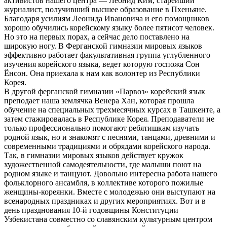
активистов нашего центра — Леонид Ким, старейший
журналист, получивший высшее образование в Пхеньяне.
Благодаря усилиям Леонида Ивановича и его помощников
хорошо обучились корейскому языку более пятисот человек.
Но это на первых порах, а сейчас дело поставлено на
широкую ногу. В Ферганской гимназии мировых языков
эффективно работает факультативная группа углубленного
изучения корейского языка, ведет которую госпожа Сон
Ёнсон. Она приехала к нам как волонтер из Республики
Корея.
В другой ферганской гимназии «Парвоз» корейский язык
преподает наша землячка Венера Хан, которая прошла
обучение на специальных трехмесячных курсах в Ташкенте, а
затем стажировалась в Республике Корея. Преподаватели не
только профессионально помогают ребятишкам изучать
родной язык, но и знакомят с песнями, танцами, древними и
современными традициями и обрядами корейского народа.
Так, в гимназии мировых языков действует кружок
художественной самодеятельности, где малыши поют на
родном языке и танцуют. Довольно интересна работа нашего
фольклорного ансамбля, в коллективе которого пожилые
женщины-кореянки. Вместе с молодежью они выступают на
всенародных праздниках и других мероприятиях. Вот и в
день празднования 10-й годовщины Конституции
Узбекистана совместно со славянским культурным центром