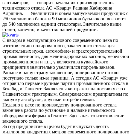
сантиметров, — говорит начальник производственно-
технического отдела АО «Кварц» Рашида Хабировна
Адршина. — Увеличится и объем выпускаемой продукции: с
250 миллионов банок и 90 миллионов бутылок он возрастет
до 540 миллионов единиц стеклотары. Значительно выше
станет, конечно, и качество нашей продукции.
С вводом в эксплуатацию нового современного цеха по
изготовлению полированного, закаленного стекла для
строительных нужд, автомобиле- и тракторостроительной
промышленности, для железнодорожных вагонов, мебельной
промышленности и т.п., у коллектива кувасайского
предприятия значительно увеличился порфель заказов.
Раньше в нашу страну закаленное, полированное стекло
поступало только из-за границы. А сегодня АО «Кварц» уже
отправило первые крупные партии промышленного стекла в
Бекабад и Ташкент. Заключены контракты на поставку его с
Ташкентским тракторным, Самаркандским предприятием по
выпуску автобусов, другими потребителями.
Недавно в цехе по производству полированного стекла
закончена работа по установке и наладке итальянского
оборудования фирмы «Текинт». Здесь начато изготовление
закаленного стекла.
За год предприятие в целом будет выпускать десять
миллионов квадратных метров современного полированного