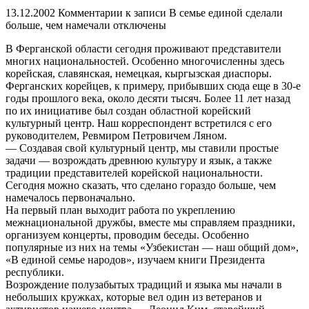
13.12.2002
Комментарии
к записи В семье единой сделали
больше, чем намечали
отключены
В Ферганской области сегодня проживают представители
многих национальностей. Особенно многочисленны здесь
корейская, славянская, немецкая, кыргызская диаспоры.
Ферганских корейцев, к примеру, прибывших сюда еще в 30-е
годы прошлого века, около десяти тысяч. Более 11 лет назад
по их инициативе был создан областной корейский
культурный центр. Наш корреспондент встретился с его
руководителем, Ревмиром Петровичем Ляном.
— Создавая свой культурный центр, мы ставили простые
задачи — возрождать древнюю культуру и язык, а также
традиции представителей корейской национальности.
Сегодня можно сказать, что сделано гораздо больше, чем
намечалось первоначально.
На первый план выходит работа по укреплению
межнациональной дружбы, вместе мы справляем праздники,
организуем концерты, проводим беседы. Особенно
популярные из них на темы «Узбекистан — наш общий дом»,
«В единой семье народов», изучаем книги Президента
республики.
Возрождение полузабытых традиций и языка мы начали в
небольших кружках, которые вел один из ветеранов и