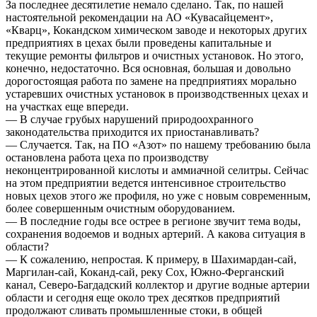
За последнее десятилетие немало сделано. Так, по нашей
настоятельной рекомендации на АО «Кувасайцемент»,
«Кварц», Кокандском химическом заводе и некоторых других
предприятиях в цехах были проведены капитальные и
текущие ремонты фильтров и очистных установок. Но этого,
конечно, недостаточно. Вся основная, большая и довольно
дорогостоящая работа по замене на предприятиях морально
устаревших очистных установок в производственных цехах и
на участках еще впереди.
— В случае грубых нарушений природоохранного
законодательства приходится их приостанавливать?
— Случается. Так, на ПО «Азот» по нашему требованию была
остановлена работа цеха по производству
неконцентрированной кислоты и аммиачной селитры. Сейчас
на этом предприятии ведется интенсивное строительство
новых цехов этого же профиля, но уже с новым современным,
более совершенным очистным оборудованием.
— В последние годы все острее в регионе звучит тема воды,
сохранения водоемов и водных артерий. А какова ситуация в
области?
— К сожалению, непростая. К примеру, в Шахимардан-сай,
Маргилан-сай, Коканд-сай, реку Сох, Южно-Ферганский
канал, Северо-Багдадский коллектор и другие водные артерии
области и сегодня еще около трех десятков предприятий
продолжают сливать промышленные стоки, в общей