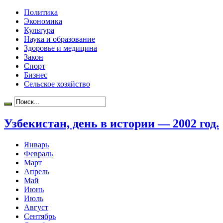
Политика
Экономика
Культура
Наука и образование
Здоровье и медицина
Закон
Спорт
Бизнес
Сельское хозяйство
Узбекистан, день в истории — 2002 год.
Январь
Февраль
Март
Апрель
Май
Июнь
Июль
Август
Сентябрь