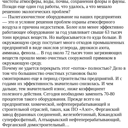
чистоты атмосферы, воды, почвы, сохранения флоры и фауны.
Позади еще один год работы, что удалось, а что мешало
решению экологических проблем?
— Пылегазоочистное оборудование на наших предприятиях
— это и условие решения проблем охраны атмосферного
воздуха и причина недостатков. Более или менее эффективно
работающее оборудование за год улавливает свыше 63 тысяч
тонн вредных веществ. Но выбрасывается-то куда больше. В
окружающую среду поступает много отходов промышленных
предприятий в виде окислов углерода, двуокиси азота,
аммиака, фенола… В год около 72 тысяч тонн загрязняющих
веществ прошли мимо очистных сооружений прямиком в
окружающую среду.
Почему не удается перекрыть этот «поток» полностью? Дело в
том что большинство очистных установок было
смонтировано еще в период строительства предприятий. И с
годами их эффективность значительно снизилась. И чем
дальше, тем значительней износ, ниже коэффициент
полезного действия. Сегодня необходимо заменить 70-80
процентов такого оборудования. Прежде всего на
предприятиях химической, нефтеперерабатывающей и
строительной отраслей, таких, как ПО «Азот», Ферганский
завод фурановых соединений, железобетонный, Кокандский
суперфосфатный, Алтыарыкский нефтеперерабатывающий,
Ферганский домостроительный…