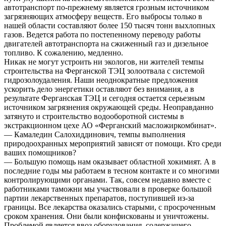
автотранспорт по-прежнему является грозным источником
загрязняющих атмосферу веществ. Его выбросы только в
нашей области составляют более 150 тысяч тонн выхлопных
газов. Ведется работа по постепенному переводу работы
двигателей автотранспорта на сжиженный газ и дизельное
топливо. К сожалению, медленно.
Никак не могут устроить ни экологов, ни жителей темпы
строительства на Ферганской ТЭЦ золоотвала с системой
гидрозолоудаления. Наши неоднократные предложения
ускорить дело энергетики оставляют без внимания, а в
результате Ферганская ТЭЦ и сегодня остается серьезным
источником загрязнения окружающей среды. Неоправданно
затянуто и строительство водооборотной системы в
экстракционном цехе АО «Ферганский масложиркомбинат».
— Камаледин Салохиддинович, темпы выполнения
природоохранных мероприятий зависят от помощи. Кто среди
ваших помощников?
— Большую помощь нам оказывает областной хокимият. А в
последние годы мы работаем в тесном контакте и со многими
контролирующими органами. Так, совсем недавно вместе с
работниками таможни мы участвовали в проверке большой
партии лекарственных препаратов, поступившей из-за
границы. Все лекарства оказались старыми, с просроченным
сроком хранения. Они были конфискованы и уничтожены.
Проблемой является ввоз оборудования, содержащего