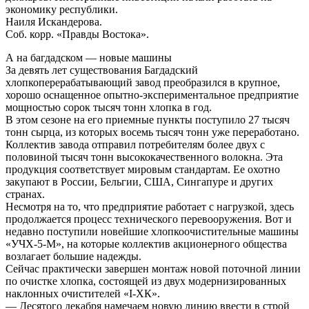
экономику республики.
Наиля Искандерова.
Соб. корр. «Правды Востока».
А на багдадском — новые машины
За девять лет существования Багдадский
хлопкоперерабатывающий завод преобразился в крупное,
хорошо оснащенное опытно-экспериментальное предприятие
мощностью сорок тысяч тонн хлопка в год.
В этом сезоне на его приемные пункты поступило 27 тысяч
тонн сырца, из которых восемь тысяч тонн уже переработано.
Коллектив завода отправил потребителям более двух с
половиной тысяч тонн высококачественного волокна. Эта
продукция соответствует мировым стандартам. Ее охотно
закупают в России, Бельгии, США, Сингапуре и других
странах.
Несмотря на то, что предприятие работает с нагрузкой, здесь
продолжается процесс технического перевооружения. Вот и
недавно поступили новейшие хлопкоочистительные машины
«УЧХ-5-М», на которые коллектив акционерного общества
возлагает большие надежды.
Сейчас практически завершен монтаж новой поточной линии
по очистке хлопка, состоящей из двух модернизированных
наклонных очистителей «I-ХК».
— Десятого декабря намечаем новую линию ввести в строй