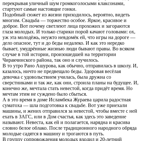
перекрывая уличный шум громкоголосыми клаксонами,
стартуют самые настоящие гонки.
Подобный сюжет из жизни приходилось, вероятно, видеть
многим. Свадьба — торжество особое. Яркое, красивое и
доброе. Вот почему светлеют лица прохожих и загораются
глаза молодых. И только старики порой качают головами: ох,
уж эта молодёжь, неужто невдомёк ей, что игры на дороге —
дело опасное, тут и до беды недалеко. И как это нередко
бывает, умудрённые жизнью люди бывают правы. Во всяком
случае в той истории, произошедшей на территории
Чиракчинского района, так оно и случилось.
В то утро Рано Ашурова, как обычно, отправилась в школу. И,
казалось, ничто не предвещало беды. Здоровая весёлая
девочка с удовольствием училась, была дружна со
сверстниками и так же, как они, строила планы на будущее. И,
конечно же, мечтала стать невестой, когда придёт время. Но
мечтам этим не суждено было сбыться.
А в это время в доме Исламбека Жураева царила радостная
суматоха — шла подготовка к свадьбе. Вот уже приехали
машины, и жених отправился за невестой, чтобы вместе с ней
ехать в ЗАГС, или в Дом счастья, как здесь это заведение
называют. Невеста, как ей и полагается, нарядна и красива
словно белое облако. После традиционного народного обряда
молодые садятся в машину и трогаются в путь.
В группу сопровождения молодых входил и 20-летний