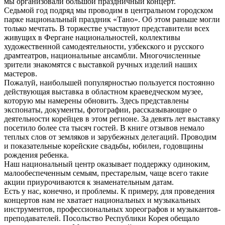
мы организовали большой праздничный концерт.
Седьмой год подряд мы проводим в центральном городском
парке национальный праздник «Тано». Об этом раньше могли
только мечтать. В торжестве участвуют представители всех
живущих в Фергане национальностей, коллективы
художественной самодеятельности, узбекского и русского
драмтеатров, национальные ансамбли. Многочисленные
зрители знакомятся с выставкой ручных изделий наших
мастеров.
Пожалуй, наибольшей популярностью пользуется постоянно
действующая выставка в областном краеведческом музее,
которую мы намерены обновить. Здесь представлены
экспонаты, документы, фотографии, рассказывающие о
деятельности корейцев в этом регионе. За девять лет выставку
посетило более ста тысяч гостей. В книге отзывов немало
теплых слов от земляков и зарубежных делегаций. Проводим
и показательные корейские свадьбы, юбилеи, годовщины
рождения ребенка.
Наш национальный центр оказывает поддержку одиноким,
малообеспеченным семьям, престарелым, чаще всего такие
акции приурочиваются к знаменательным датам.
Есть у нас, конечно, и проблемы. К примеру, для проведения
концертов нам не хватает национальных и музыкальных
инструментов, профессиональных хореографов и музыкантов-
преподавателей. Посольство Республики Корея обещало