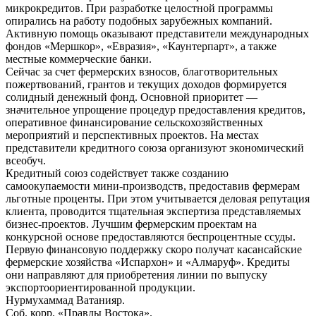
микрокредитов. При разработке целостной программы
опирались на работу подобных зарубежных компаний.
Активную помощь оказывают представители международных
фондов «Мершкор», «Евразия», «Каунтерпарт», а также
местные коммерческие банки.
Сейчас за счет фермерских взносов, благотворительных
пожертвований, грантов и текущих доходов формируется
солидный денежный фонд. Основной приоритет —
значительное упрощение процедур предоставления кредитов,
оперативное финансирование сельскохозяйственных
мероприятий и перспективных проектов. На местах
представители кредитного союза организуют экономический
всеобуч.
Кредитный союз содействует также созданию
самоокупаемости мини-производств, предоставив фермерам
льготные проценты. При этом учитывается деловая репутация
клиента, проводится тщательная экспертиза представляемых
бизнес-проектов. Лучшим фермерским проектам на
конкурсной основе предоставляются беспроцентные ссуды.
Первую финансовую поддержку скоро получат касансайские
фермерские хозяйства «Испархон» и «Алмаруф». Кредиты
они направляют для приобретения линии по выпуску
экспортоориентированной продукции.
Нурмухаммад Ватанияр.
Соб. корр. «Правды Востока».