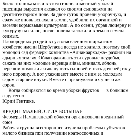
Было что показать и в этом сезоне: отменный урожай
пшеницы вырастил аксакал со своими сыновьями на
десятигектарном поле. За двое суток провели уборочную, и
сразу же вновь вспахали земли, удобрили их органикой и
засеяли кормовыми культурами. А по осени, убрав люцерну и
кукурузу на силос, после полива заложили в землю семена
озимых.
Плодородных угодий в густонаселенном ширкатном
хозяйстве имени Шербутаева всегда не хватало, поэтому свой
молодой сад фермеры хозяйства «Алиакбарходжа» разбили на
адырных землях. Облагораживать эти суровые неудобья,
сажать на них молодые деревца айвы, миндаля, яблонь,
черешни помогли аксакалу пять сыновей и пять дочерей; их у
него поровну. А вот ухаживают вместе с ним за молодым
садом старшие внуки. Вместе с правнуками их у него аж
сорок.
— Когда собираются во время уборки фруктов — в большом
саду тесно.
Юрий Гентшке.
КРЕДИТ МАЛЫЙ, СИЛА БОЛЬШАЯ
Фермеры Наманганской области организовали кредитный
союз
Рабочая группа всестороннее изучила проблемы субъектов
малого бизнеса при получении краткосрочных и