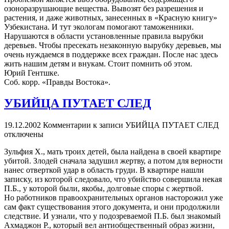
озоноразрушающие вещества. Вывозят без разрешения и
растения, и даже животных, занесенных в «Красную книгу»
Узбекистана. И тут экологам помогают таможенники.
Нарушаются в области установленные правила вырубки
деревьев. Чтобы пресекать незаконную вырубку деревьев, мы
очень нуждаемся в поддержке всех граждан. После нас здесь
жить нашим детям и внукам. Стоит помнить об этом.
Юрий Гентшке.
Соб. корр. «Правды Востока».
УБИЙЦА ПУТАЕТ СЛЕД
19.12.2002
Комментарии
к записи УБИЙЦА ПУТАЕТ СЛЕД
отключены
Зульфия Х., мать троих детей, была найдена в своей квартире
убитой. Злодей сначала задушил жертву, а потом для верности
нанес отверткой удар в область груди. В квартире нашли
записку, из которой следовало, что убийство совершила некая
П.Б., у которой были, якобы, долговые споры с жертвой.
Но работников правоохранительных органов насторожил уже
сам факт существования этого документа, и они продолжили
следствие. И узнали, что у подозреваемой П.Б. был знакомый
Ахмаджон Р., который вел антиобщественный образ жизни,