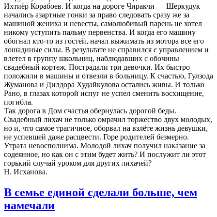
Ихтиёр Корабоев. И когда на дороге Чиракчи — Шеркудук
начались азартные гонки за право следовать сразу же за
машиной жениха и невесты, самолюбивый парень не хотел
никому уступить пальму первенства. И когда его машину
обогнал кто-то из гостей, начал выжимать из мотора все его
лошадиные силы. В результате не справился с управлением и
влетел в группу школьниц, наблюдавших с обочины
свадебный кортеж. Пострадали три девочки. Их быстро
положили в машины и отвезли в больницу. К счастью, Гулзода
Жуманова и Дилдора Худайкулова остались живы. И только
Рано, в глазах которой испуг не успел сменить восхищение,
погибла.
Так дорога в Дом счастья обернулась дорогой беды.
Свадебный лихач не только омрачил торжество двух молодых,
но и, что самое трагичное, оборвал на взлёте жизнь девушки,
не успевшей даже расцвести. Горе родителей безмерно.
Утрата невосполнима. Молодой лихач получил наказание за
содеянное, но как он с этим будет жить? И послужит ли этот
горький случай уроком для других лихачей?
Н. Исханова.
В семье единой сделали больше, чем
намечали