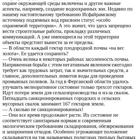
охране окружающей среды включены и другие важные
аспекты, например, создание водоохранных зон. Недавно по
нашему настоятельному требованию Исфайрамскому
источнику подземных вод присвоен статус «особо
охраняемой территории». А это значит, что здесь запрещено
вести строительные работы, прокладку различных
коммуникаций. А уже имеющиеся на этой территории
объекты предстоит вынести за ее пределы.
— В области каждый гектар плодородной почвы «на вес
золота». Ее удается сохранить?
— Очень велика в некоторых районах засоленность почвы.
Напряженная борьба с этим негативным явлением ежегодно
требует как трудовых затрат, так и значительных средств, а
главное, дополнительных лимитов воды для проведения
промывных поливов. За год в Ферганской области удалось
улучшить мелиоративное состояние только трехсот гектаров.
Идут потери земли для сельхозпроизводства и из-за свалок.
Пятнадцать санкционированных городских и сельских
мусорных свалок занимают 167 гектаров земли.
— А сколько не санкционированных!
— Они все время продолжают расти. Их состояние не
соответствует санитарным нормам и современным
экологическим требованиям складирования, обезвреживания
и захоронения отходов. Особенно угрожающее положение
складывается на так называемых полигонах твердых бытовых