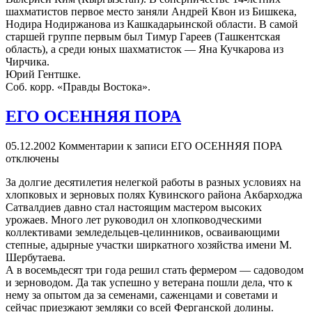
шахматистов первое место заняли Андрей Квон из Бишкека,
Нодира Нодиржанова из Кашкадарьинской области. В самой
старшей группе первым был Тимур Гареев (Ташкентская
область), а среди юных шахматисток — Яна Кучкарова из
Чирчика.
Юрий Гентшке.
Соб. корр. «Правды Востока».
ЕГО ОСЕННЯЯ ПОРА
05.12.2002
Комментарии
к записи ЕГО ОСЕННЯЯ ПОРА
отключены
За долгие десятилетия нелегкой работы в разных условиях на
хлопковых и зерновых полях Кувинского района Акбарходжа
Сатвалдиев давно стал настоящим мастером высоких
урожаев. Много лет руководил он хлопководческими
коллективами земледельцев-целинников, осваивающими
степные, адырные участки ширкатного хозяйства имени М.
Шербутаева.
А в восемьдесят три года решил стать фермером — садоводом
и зерноводом. Да так успешно у ветерана пошли дела, что к
нему за опытом да за семенами, саженцами и советами и
сейчас приезжают земляки со всей Ферганской долины.