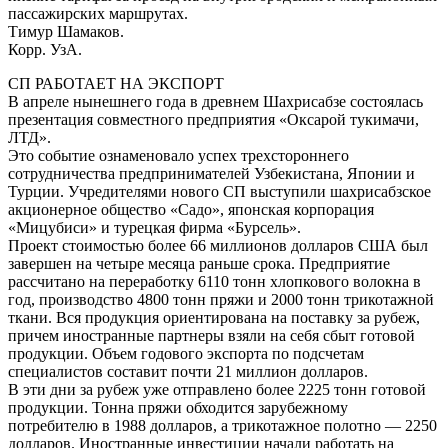
пассажирских маршрутах.
Тимур Шамаков.
Корр. УзА.
СП РАБОТАЕТ НА ЭКСПОРТ
В апреле нынешнего года в древнем Шахрисабзе состоялась
презентация совместного предприятия «Оксарой тукимачи,
ЛТД».
Это событие ознаменовало успех трехстороннего
сотрудничества предпринимателей Узбекистана, Японии и
Турции. Учредителями нового СП выступили шахрисабзское
акционерное общество «Садо», японская корпорация
«Мицубиси» и турецкая фирма «Бурсель».
Проект стоимостью более 66 миллионов долларов США был
завершен на четыре месяца раньше срока. Предприятие
рассчитано на переработку 6110 тонн хлопкового волокна в
год, производство 4800 тонн пряжи и 2000 тонн трикотажной
ткани. Вся продукция ориентирована на поставку за рубеж,
причем иностранные партнеры взяли на себя сбыт готовой
продукции. Объем годового экспорта по подсчетам
специалистов составит почти 21 миллион долларов.
В эти дни за рубеж уже отправлено более 2225 тонн готовой
продукции. Тонна пряжи обходится зарубежному
потребителю в 1988 долларов, а трикотажное полотно — 2250
долларов. Иностранные инвестиции начали работать на