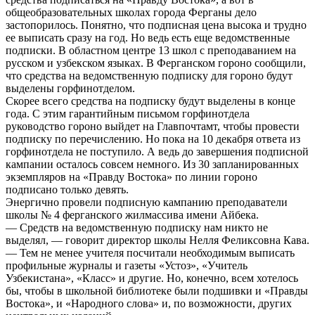
общеобразовательных школах города Ферганы дело
застопорилось. Понятно, что подписная цена высока и трудно
ее выписать сразу на год. Но ведь есть еще ведомственные
подписки. В областном центре 13 школ с преподаванием на
русском и узбекском языках. В Ферганском гороно сообщили,
что средства на ведомственную подписку для гороно будут
выделены горфинотделом.
Скорее всего средства на подписку будут выделены в конце
года. С этим гарантийным письмом горфинотдела
руководство гороно выйдет на Главпочтамт, чтобы провести
подписку по перечислению. Но пока на 10 декабря ответа из
горфинотдела не поступило. А ведь до завершения подписной
кампании осталось совсем немного. Из 30 запланированных
экземпляров на «Правду Востока» по линии гороно
подписано только девять.
Энергично провели подписную кампанию преподаватели
школы № 4 ферганского жилмассива имени Айбека.
— Средств на ведомственную подписку нам никто не
выделял, — говорит директор школы Нелля Феликсовна Кава.
— Тем не менее учителя посчитали необходимым выписать
профильные журналы и газеты «Устоз», «Учитель
Узбекистана», «Класс» и другие. Но, конечно, всем хотелось
бы, чтобы в школьной библиотеке были подшивки и «Правды
Востока», и «Народного слова» и, по возможности, других