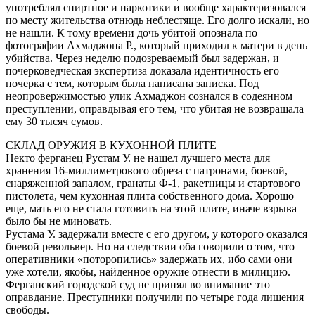
употреблял спиртное и наркотики и вообще характеризовался
по месту жительства отнюдь неблестяще. Его долго искали, но
не нашли. К тому времени дочь убитой опознала по
фотографии Ахмаджона Р., который приходил к матери в день
убийства. Через неделю подозреваемый был задержан, и
почерковедческая экспертиза доказала идентичность его
почерка с тем, которым была написана записка. Под
неопровержимостью улик Ахмаджон сознался в содеянном
преступлении, оправдывая его тем, что убитая не возвращала
ему 30 тысяч сумов.
СКЛАД ОРУЖИЯ В КУХОННОЙ ПЛИТЕ
Некто ферганец Рустам У. не нашел лучшего места для
хранения 16-миллиметрового обреза с патронами, боевой,
снаряженной запалом, гранаты Ф-1, ракетницы и стартового
пистолета, чем кухонная плита собственного дома. Хорошо
еще, мать его не стала готовить на этой плите, иначе взрыва
было бы не миновать.
Рустама У. задержали вместе с его другом, у которого оказался
боевой револьвер. Но на следствии оба говорили о том, что
оперативники «поторопились» задержать их, ибо сами они
уже хотели, якобы, найденное оружие отнести в милицию.
Ферганский городской суд не принял во внимание это
оправдание. Преступники получили по четыре года лишения
свободы.