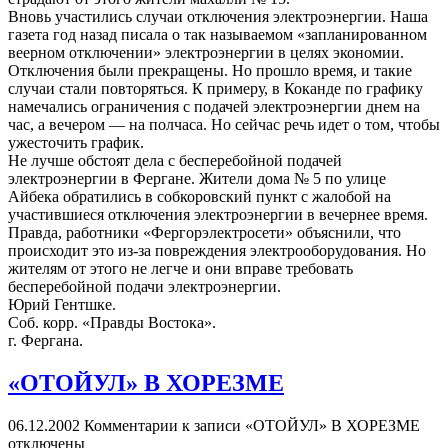
Вновь участились случаи отключения электроэнергии. Наша
газета год назад писала о так называемом «запланированном
веерном отключении» электроэнергии в целях экономии.
Отключения были прекращены. Но прошло время, и такие
случаи стали повторяться. К примеру, в Коканде по графику
намечались ограничения с подачей электроэнергии днем на
час, а вечером — на полчаса. Но сейчас речь идет о том, чтобы
ужесточить график.
Не лучше обстоят дела с бесперебойной подачей
электроэнергии в Фергане. Жители дома № 5 по улице
Айбека обратились в собкоровский пункт с жалобой на
участившиеся отключения электроэнергии в вечернее время.
Правда, работники «Фергорэлектросети» объяснили, что
происходит это из-за повреждения электрооборудования. Но
жителям от этого не легче и они вправе требовать
бесперебойной подачи электроэнергии.
Юрий Гентшке.
Соб. корр. «Правды Востока».
г. Фергана.
«ОТОЙУЛ» В ХОРЕЗМЕ
06.12.2002
Комментарии
к записи «ОТОЙУЛ» В ХОРЕЗМЕ
отключены