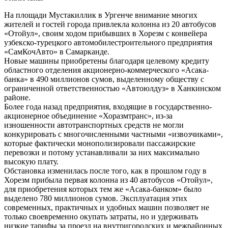
На площади Мустакиллик в Ургенче внимание многих
жителей и гостей города привлекла колонна из 20 автобусов
«Отойул», своим ходом прибывших в Хорезм с конвейера
узбекско-турецкого автомобилестроительного предприятия
«СамКочАвто» в Самарканде.
Новые машины приобретены благодаря целевому кредиту
областного отделения акционерно-коммерческого «Асака-
банка» в 490 миллионов сумов, выделенному обществу с
ограниченной ответственностью «Автоюлдуз» в Ханкинском
районе.
Более года назад предприятия, входящие в государственно-
акционерное объединение «Хоразмтранс», из-за
изношенности автотранспортных средств не могли
конкурировать с многочисленными частными «извозчиками»,
которые фактически монополизировали пассажирские
перевозки и потому устанавливали за них максимально
высокую плату.
Обстановка изменилась после того, как в прошлом году в
Хорезм прибыла первая колонна из 40 автобусов «Отойул»,
для приобретения которых тем же «Асака-банком» было
выделено 780 миллионов сумов. Эксплуатация этих
современных, практичных и удобных машин позволяет не
только своевременно окупать затраты, но и удерживать
низкие тарифы за проезд на внутригородских и межрайонных