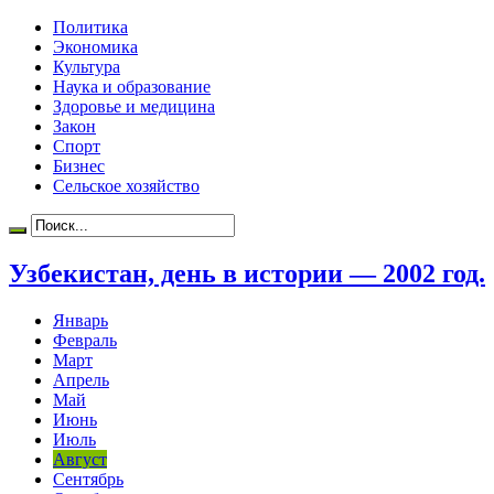
Политика
Экономика
Культура
Наука и образование
Здоровье и медицина
Закон
Спорт
Бизнес
Сельское хозяйство
Узбекистан, день в истории — 2002 год.
Январь
Февраль
Март
Апрель
Май
Июнь
Июль
Август
Сентябрь