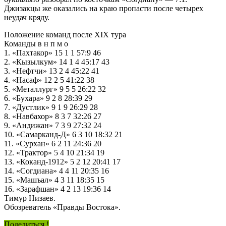
Джизакцы же оказались на краю пропасти после четырех
неудач кряду.
Положение команд после XIX тура
Команды в н п м о
1. «Пахтакор» 15 1 1 57:9 46
2. «Кызылкум» 14 1 4 45:17 43
3. «Нефтчи» 13 2 4 45:22 41
4. «Насаф» 12 2 5 41:22 38
5. «Металлург» 9 5 5 26:22 32
6. «Бухара» 9 2 8 28:39 29
7. «Дустлик» 9 1 9 26:29 28
8. «Навбахор» 8 3 7 32:26 27
9. «Андижан» 7 3 9 27:32 24
10. «Самарканд-Д» 6 3 10 18:32 21
11. «Сурхан» 6 2 11 24:36 20
12. «Трактор» 5 4 10 21:34 19
13. «Коканд-1912» 5 2 12 20:41 17
14. «Согдиана» 4 4 11 20:35 16
15. «Машъал» 4 3 11 18:35 15
16. «Зарафшан» 4 2 13 19:36 14
Тимур Низаев.
Обозреватель «Правды Востока».
Поделиться !