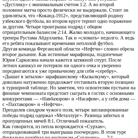
«Дустлику» с минимальным счетом 1:2. А во второй
половине матча просто физически не выдержали. Стоит ли
удивляться, что «Коканд-1912», представляющий родину
узбекского футбола, во втором круге терпит одно поражение
за другим. Четыре проигрыша подряд с общим
отрицательным балансом 2:14. Жалко молодого, начинающего
тренера Рустама Абдуллаева. Так и «сломать» недолго. А ведь
его ребята показывают временами неплохой футбол.
Другая команда Ферганской области «Нефтчи» словно обрела
второе дыхание. Как истинные марафонцы, подопечные
Юрия Саркисяна начали кажется затяжной спурт. После
летних каникул не потеряли ни одного очка и уверенно
передвигаются к уже привычному для себя «серебру».
«Дышат в затылок» зарафшанскому «Кызылкуму», который
довольно натуженно продолжает отстаивать вторую позицию
в турнирной таблице. Но заметим, что освоителям пустыни на
финише чемпионата предстоит сыграть в гостях с основными
конкурентами — «Навбахором» и «Насафом», а у себя дома —
с «Пахтакором» и «Нефтчи».
Преодолев синдром чужого поля, четыре запланированные
победы подряд одержал «Металлург». Разница забитых и
пропущенных мячей 8:1. Отличный показатель.
Как говорится, из пепла возрождается «Сурхан»,
отпраздновавший три выигрыша поочередно. В этом туре
буквально разобрал по косточкам «Согдиану» — 7:1.