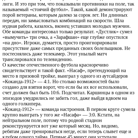
лиги. И это при том, что показывали противники на поле, так
называемый «стоячий футбол». Такой, какой демонстрируют
порой ветераны, которым далеко за сорок лет. Ни длинных
передач, ни замысловатых комбинаций на скорости. Шла
нудная работа, казалось, вконец уставших молодых мужчин.
Обе команды интересовал только результат. «Дустлик» сумел
«вымучить» три очка, а «Зарафшан» еще глубже опустился
«на дно». Игроки, думается, просто проигнорировали
присутствие даже самых преданных своих болельщиков. Не
постеснялись даже телекамер. Этот унылый матч
транслировался по телевидению.
О качестве отечественного футбола красноречиво
свидетельствует и такой факт. «Насаф», претендующий на
место в призовой тройке, выиграл у одного из аутсайдеров
«Коканда-1912» — 4:1. Но столько возможностей было
создано для взятия ворот, что если бы их все использовали,
счет должен был быть 10:6. Подсчитал. Каршинцы в одном из
эпизодов умудрились не забить гол, даже выйдя вдвоем на
одного голкипера.
«Коканд-1912» — команда настроения. В первом круге сумела
крупно выиграть у того же «Насафа» — 3:0. Кстати, на
нейтральном поле, потому что родной стадион
реконструируется вот уже который месяц. Но, видимо,
ребятам даже тренироваться негде, если теперь слывет еще и
клубом одного тайма. Первые 45 минут они уступали