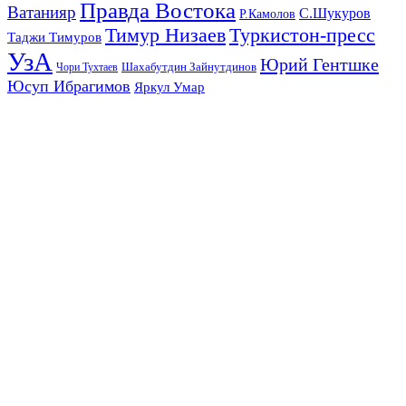
Правда Востока
Ватанияр
С.Шукуров
Р.Камолов
Тимур Низаев
Туркистон-пресс
Таджи Тимуров
УзА
Юрий Гентшке
Шахабутдин Зайнутдинов
Чори Тухтаев
Юсуп Ибрагимов
Яркул Умар