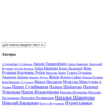
Авторы
Акрам Ташкенбаев
Анатолий
А.Артыкбаев
Алена Аминова
А.Тайпатов
Анна Иванова
Вера
Кудинов
Борис Палацкий
Андрей Филатов
Рудакова
Владимир Дубов
Галина Глушкова
Вячеслав Драчев
Жахон
Джамиля Аипова
Илхом Сафар
Жамшид Раупов
Ильхом Раззаков
Марат Насыров
Муяссар Максудова
Кира Яковлева
Л. Сувонов
Н.
Назип Сулейманов
Назокат
Назира Шабанова
Душаев
Усмонова
Наиля Искандерова
Наталья
Наталия Шулепина
Наталья Шакирова
Наталья Полянская
Петрачкова
Николай Барашкин
Нурмухаммад
Норгул Абдураимова