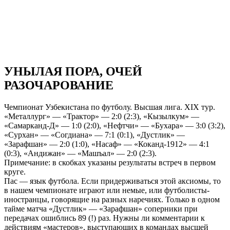
УНЫЛАЯ ПОРА, ОЧЕЙ
РАЗОЧАРОВАНИЕ
Чемпионат Узбекистана по футболу. Высшая лига. XIX тур.
«Металлург» — «Трактор» — 2:0 (2:3), «Кызылкум» —
«Самарканд-Д» — 1:0 (2:0), «Нефтчи» — «Бухара» — 3:0 (3:2),
«Сурхан» — «Согдиана» — 7:1 (0:1), «Дустлик» —
«Зарафшан» — 2:0 (1:0), «Насаф» — «Коканд-1912» — 4:1
(0:3), «Андижан» — «Машъал» — 2:0 (2:3).
Примечание: в скобках указаны результаты встреч в первом
круге.
Пас — язык футбола. Если придерживаться этой аксиомы, то
в нашем чемпионате играют или немые, или футболисты-
иностранцы, говорящие на разных наречиях. Только в одном
тайме матча «Дустлик» — «Зарафшан» соперники при
передачах ошиблись 89 (!) раз. Нужны ли комментарии к
действиям «мастеров», выступающих в командах высшей