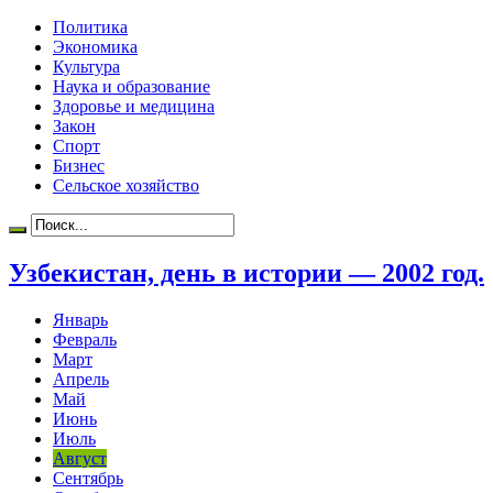
Политика
Экономика
Культура
Наука и образование
Здоровье и медицина
Закон
Спорт
Бизнес
Сельское хозяйство
Узбекистан, день в истории — 2002 год.
Январь
Февраль
Март
Апрель
Май
Июнь
Июль
Август
Сентябрь