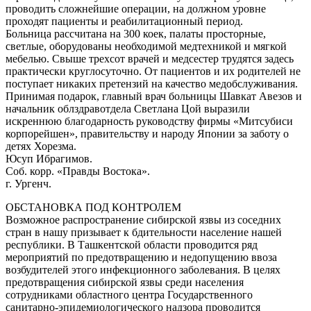
проводить сложнейшие операции, на должном уровне
проходят пациенты и реабилитационный период.
Больница рассчитана на 300 коек, палаты просторные,
светлые, оборудованы необходимой медтехникой и мягкой
мебелью. Свыше трехсот врачей и медсестер трудятся задесь
практически круглосуточно. От пациентов и их родителей не
поступает никаких претензий на качество медобслуживания.
Принимая подарок, главный врач больницы Шавкат Авезов и
начальник облздравотдела Светлана Цой выразили
искреннюю благодарность руководству фирмы «Митсубиси
корпорейшен», правительству и народу Японии за заботу о
детях Хорезма.
Юсуп Ибрагимов.
Соб. корр. «Правды Востока».
г. Ургенч.
ОБСТАНОВКА ПОД КОНТРОЛЕМ
Возможное распространение сибирской язвы из соседних
стран в нашу призывает к бдительности население нашей
республики. В Ташкентской области проводится ряд
мероприятий по предотвращению и недопущению ввоза
возбудителей этого инфекционного заболевания. В целях
предотвращения сибирской язвы среди населения
сотрудниками областного центра Государственного
санитарно-эпидемиологического надзора проводится