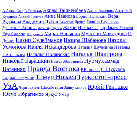
Акрам Ташкенбаев
Анатолий
А.Артыкбаев
Алена Аминова
А.Тайпатов
Анна Иванова
Вера
Кудинов
Борис Палацкий
Андрей Филатов
Рудакова
Владимир Дубов
Галина Глушкова
Вячеслав Драчев
Жахон
Джамиля Аипова
Илхом Сафар
Жамшид Раупов
Ильхом Раззаков
Марат Насыров
Муяссар Максудова
Кира Яковлева
Л. Сувонов
Н.
Назип Сулейманов
Назокат
Назира Шабанова
Душаев
Усмонова
Наиля Искандерова
Наталья
Наталия Шулепина
Наталья Шакирова
Наталья Полянская
Петрачкова
Николай Барашкин
Нурмухаммад
Норгул Абдураимова
Правда Востока
Ватанияр
С.Шукуров
Р.Камолов
Тимур Низаев
Туркистон-пресс
Таджи Тимуров
УзА
Юрий Гентшке
Шахабутдин Зайнутдинов
Чори Тухтаев
Юсуп Ибрагимов
Яркул Умар