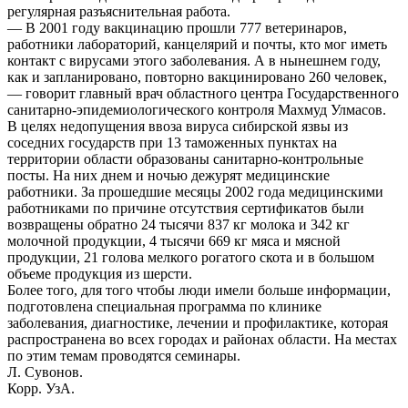
регулярная разъяснительная работа.
— В 2001 году вакцинацию прошли 777 ветеринаров,
работники лабораторий, канцелярий и почты, кто мог иметь
контакт с вирусами этого заболевания. А в нынешнем году,
как и запланировано, повторно вакцинировано 260 человек,
— говорит главный врач областного центра Государственного
санитарно-эпидемиологического контроля Махмуд Улмасов.
В целях недопущения ввоза вируса сибирской язвы из
соседних государств при 13 таможенных пунктах на
территории области образованы санитарно-контрольные
посты. На них днем и ночью дежурят медицинские
работники. За прошедшие месяцы 2002 года медицинскими
работниками по причине отсутствия сертификатов были
возвращены обратно 24 тысячи 837 кг молока и 342 кг
молочной продукции, 4 тысячи 669 кг мяса и мясной
продукции, 21 голова мелкого рогатого скота и в большом
объеме продукция из шерсти.
Более того, для того чтобы люди имели больше информации,
подготовлена специальная программа по клинике
заболевания, диагностике, лечении и профилактике, которая
распространена во всех городах и районах области. На местах
по этим темам проводятся семинары.
Л. Сувонов.
Корр. УзА.