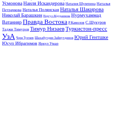
Усмонова
Наиля Искандерова
Наталья
Наталия Шулепина
Наталья Шакирова
Наталья Полянская
Петрачкова
Николай Барашкин
Нурмухаммад
Норгул Абдураимова
Правда Востока
Ватанияр
С.Шукуров
Р.Камолов
Тимур Низаев
Туркистон-пресс
Таджи Тимуров
УзА
Юрий Гентшке
Шахабутдин Зайнутдинов
Чори Тухтаев
Юсуп Ибрагимов
Яркул Умар