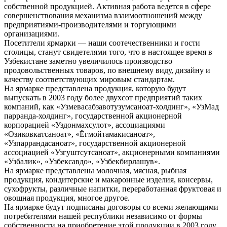
собственной продукцией. Активная работа ведется в сфере
совершенствования механизма взаимоотношений между
предприятиями-производителями и торгующими
организациями.
Посетители ярмарки — наши соотечественники и гости
столицы, станут свидетелями того, что в настоящее время в
Узбекистане заметно увеличилось производство
продовольственных товаров, по внешнему виду, дизайну и
качеству соответствующих мировым стандартам.
На ярмарке представлена продукция, которую будут
выпускать в 2003 году более двухсот предприятий таких
компаний, как «Узмевасабзавотузумсаноат-холдинг», «УзМад
парранда-холдинг», государственной акционерной
корпорацией «Уздонмахсулот», ассоциациями
«Озиковкатсаноат», «Ёгмойтамакисаноат»,
«Узпаррандасаноат», государственной акционерной
ассоциацией «Узгуштсутсаноат», акционерными компаниями
«Узбалик», «Узбексавдо», «Узбекбирлашув».
На ярмарке представлены молочная, мясная, рыбная
продукция, кондитерские и макаронные изделия, консервы,
сухофрукты, различные напитки, переработанная фруктовая и
овощная продукция, многое другое.
На ярмарке будут подписаны договоры со всеми желающими
потребителями нашей республики независимо от формы
собственности на приобретение этой продукции в 2003 году.