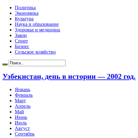
Политика
Экономика
Культура
Наука и образование
Здоровье и медицина
Закон
Спорт
Бизнес
Сельское хозяйство
Узбекистан, день в истории — 2002 год.
Январь
Февраль
Март
Апрель
Май
Июнь
Июль
Август
Сентябрь