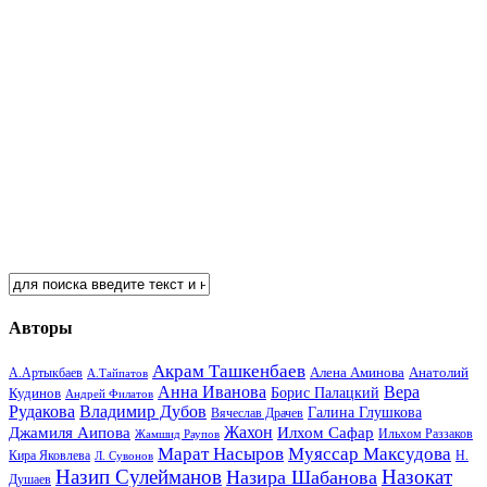
Авторы
Акрам Ташкенбаев
Анатолий
А.Артыкбаев
Алена Аминова
А.Тайпатов
Анна Иванова
Вера
Кудинов
Борис Палацкий
Андрей Филатов
Рудакова
Владимир Дубов
Галина Глушкова
Вячеслав Драчев
Жахон
Джамиля Аипова
Илхом Сафар
Жамшид Раупов
Ильхом Раззаков
Марат Насыров
Муяссар Максудова
Кира Яковлева
Л. Сувонов
Н.
Назип Сулейманов
Назокат
Назира Шабанова
Душаев