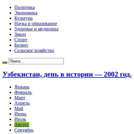
Политика
Экономика
Культура
Наука и образование
Здоровье и медицина
Закон
Спорт
Бизнес
Сельское хозяйство
Узбекистан, день в истории — 2002 год.
Январь
Февраль
Март
Апрель
Май
Июнь
Июль
Август
Сентябрь