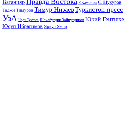
Правда Востока
Ватанияр
С.Шукуров
Р.Камолов
Тимур Низаев
Туркистон-пресс
Таджи Тимуров
УзА
Юрий Гентшке
Шахабутдин Зайнутдинов
Чори Тухтаев
Юсуп Ибрагимов
Яркул Умар