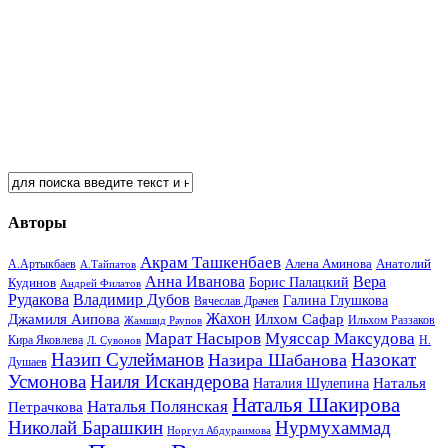
Авторы
Акрам Ташкенбаев
Анатолий
А.Артыкбаев
Алена Аминова
А.Тайпатов
Анна Иванова
Вера
Кудинов
Борис Палацкий
Андрей Филатов
Рудакова
Владимир Дубов
Галина Глушкова
Вячеслав Драчев
Жахон
Джамиля Аипова
Илхом Сафар
Жамшид Раупов
Ильхом Раззаков
Марат Насыров
Муяссар Максудова
Кира Яковлева
Л. Сувонов
Н.
Назип Сулейманов
Назокат
Назира Шабанова
Душаев
Усмонова
Наиля Искандерова
Наталья
Наталия Шулепина
Наталья Шакирова
Наталья Полянская
Петрачкова
Николай Барашкин
Нурмухаммад
Норгул Абдураимова