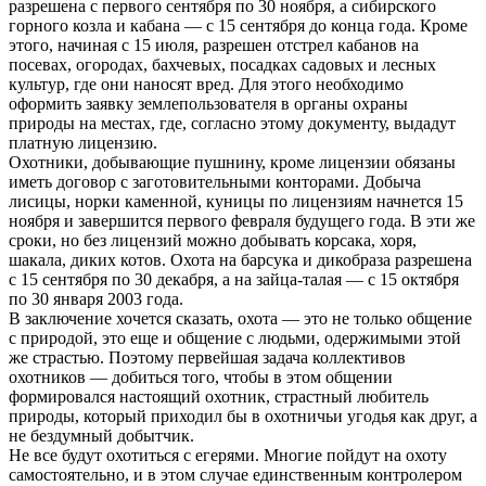
разрешена с первого сентября по 30 ноября, а сибирского
горного козла и кабана — с 15 сентября до конца года. Кроме
этого, начиная с 15 июля, разрешен отстрел кабанов на
посевах, огородах, бахчевых, посадках садовых и лесных
культур, где они наносят вред. Для этого необходимо
оформить заявку землепользователя в органы охраны
природы на местах, где, согласно этому документу, выдадут
платную лицензию.
Охотники, добывающие пушнину, кроме лицензии обязаны
иметь договор с заготовительными конторами. Добыча
лисицы, норки каменной, куницы по лицензиям начнется 15
ноября и завершится первого февраля будущего года. В эти же
сроки, но без лицензий можно добывать корсака, хоря,
шакала, диких котов. Охота на барсука и дикобраза разрешена
с 15 сентября по 30 декабря, а на зайца-талая — с 15 октября
по 30 января 2003 года.
В заключение хочется сказать, охота — это не только общение
с природой, это еще и общение с людьми, одержимыми этой
же страстью. Поэтому первейшая задача коллективов
охотников — добиться того, чтобы в этом общении
формировался настоящий охотник, страстный любитель
природы, который приходил бы в охотничьи угодья как друг, а
не бездумный добытчик.
Не все будут охотиться с егерями. Многие пойдут на охоту
самостоятельно, и в этом случае единственным контролером