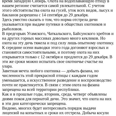
время Западную Сибирь. Охота на водоплавающую птицу в
нашем регионе считается самой увлекательной. С учетом
этого обстоятельства охота на гусей, уток всех видов, лысух и
бакланов разрешена с 14 сентября до 29 декабря.
Здесь уместно сказать о том, что норма отстрела дичи
указывается при выдаче путевки в обществах охотников и
рыболовов.
В предгорьях Угамского, Чаткальского, Байсунского хребтов и
на других горных массивах довольно много кекликов. Но
охота на эту дичь тяжела и под силу лишь опытному охотнику.
К середине осени выводки этого года догоняют взрослых и
становятся самостоятельными, и поэтому охота на них
открывается только с 12 октября и продлится до 29 декабря. В
эти же сроки можно испытать свое охотничье счастье на
улара.
Заветная мечта любого охотника — добыть фазана, но
численность этой прекрасной птицы с каждым годом
уменьшается, а искусственное разведение и воспроизводство
почти не практикуется. В связи с этим охота на фазана
запрещена на всей территории республики.
Как и в прошлые годы, вторник, среда, четверг объявлены
днями покоя для пернатой дичи. Это значит, что охота на них
в эти дни категорически запрещена.
Видимо, многих будет интересовать порядок выдачи
лицензий на копытных и сроки их отстрела. Добыча косули