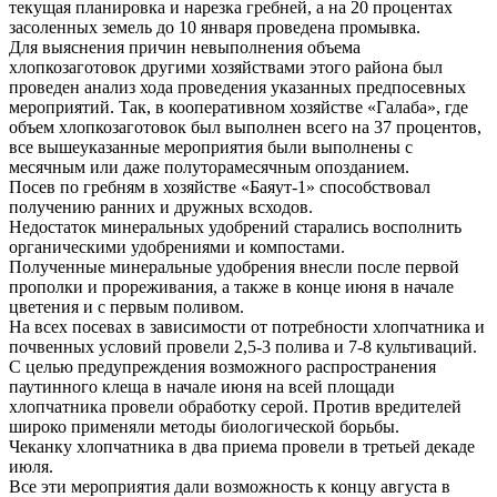
текущая планировка и нарезка гребней, а на 20 процентах
засоленных земель до 10 января проведена промывка.
Для выяснения причин невыполнения объема
хлопкозаготовок другими хозяйствами этого района был
проведен анализ хода проведения указанных предпосевных
мероприятий. Так, в кооперативном хозяйстве «Галаба», где
объем хлопкозаготовок был выполнен всего на 37 процентов,
все вышеуказанные мероприятия были выполнены с
месячным или даже полуторамесячным опозданием.
Посев по гребням в хозяйстве «Баяут-1» способствовал
получению ранних и дружных всходов.
Недостаток минеральных удобрений старались восполнить
органическими удобрениями и компостами.
Полученные минеральные удобрения внесли после первой
прополки и прореживания, а также в конце июня в начале
цветения и с первым поливом.
На всех посевах в зависимости от потребности хлопчатника и
почвенных условий провели 2,5-3 полива и 7-8 культиваций.
С целью предупреждения возможного распространения
паутинного клеща в начале июня на всей площади
хлопчатника провели обработку серой. Против вредителей
широко применяли методы биологической борьбы.
Чеканку хлопчатника в два приема провели в третьей декаде
июля.
Все эти мероприятия дали возможность к концу августа в