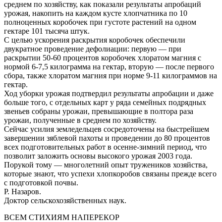
среднем по хозяйству, как показали результаты апробаций
урожая, накопить на каждом кусте хлопчатника по 10
полноценных коробочек при густоте растений на одном
гектаре 101 тысяча штук.
С целью ускорения раскрытия коробочек обеспечили
двукратное проведение дефолиации: первую — при
раскрытии 50-60 процентов коробочек хлоратом магния с
нормой 6-7,5 килограмма на гектар, вторую — после первого
сбора, также хлоратом магния при норме 9-11 килограммов на
гектар.
Ход уборки урожая подтвердил результаты апробации и даже
больше того, с отдельных карт у ряда семейных подрядных
звеньев собраны урожаи, превышающие в полтора раза
урожаи, полученные в среднем по хозяйству.
Сейчас усилия земледельцев сосредоточены на быстрейшем
завершении зяблевой пахоты и проведении до 80 процентов
всех подготовительных работ в осенне-зимний период, что
позволит заложить основы высокого урожая 2003 года.
Порукой тому — многолетний опыт тружеников хозяйства,
которые знают, что успехи хлопкоробов связаны прежде всего
с подготовкой почвы.
Р. Назаров.
Доктор сельскохозяйственных наук.
ВСЕМ СТИХИЯМ НАПЕРЕКОР