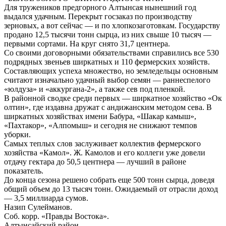
Для тружеников предгорного Алтынсая нынешний год
выдался удачным. Перекрыт госзаказ по производству
зерновых, а вот сейчас — и по хлопкозаготовкам. Государству
продано 12,5 тысячи тонн сырца, из них свыше 10 тысяч —
первыми сортами. На круг снято 31,7 центнера.
Со своими договорными обязательствами справились все 530
подрядных звеньев ширкатных и 110 фермерских хозяйств.
Составляющих успеха множество, но земледельцы основным
считают изначально удачный выбор семян — раннеспелого
«юлдуза» и «аккургана-2», а также сев под пленкой.
В районной сводке среди первых — ширкатное хозяйство «Ок
олтин», где издавна дружат с андижанским методом сева. В
ширкатных хозяйствах имени Бабура, «Шакар камыш»,
«Пахтакор», «Алпомыш» и сегодня не снижают темпов
уборки.
Самых теплых слов заслуживает коллектив фермерского
хозяйства «Камол». Ж. Камолов и его коллеги уже довели
отдачу гектара до 50,5 центнера — лучший в районе
показатель.
До конца сезона решено собрать еще 500 тонн сырца, доведя
общий объем до 13 тысяч тонн. Ожидаемый от отрасли доход
— 3,5 миллиарда сумов.
Назип Сулейманов.
Соб. корр. «Правды Востока».
Алтынсайский район,