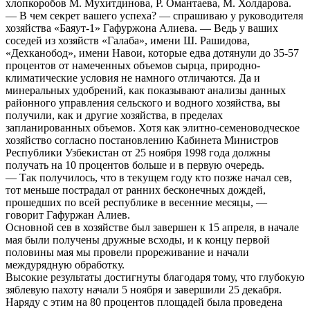
хлопкоробов М. Мухитдинова, Р. Омантаева, М. Холдарова.
— В чем секрет вашего успеха? — спрашиваю у руководителя
хозяйства «Баяут-1» Гафуржона Алиева. — Ведь у ваших
соседей из хозяйств «Галаба», имени Ш. Рашидова,
«Дехканобод», имени Навои, которые едва дотянули до 35-57
процентов от намеченных объемов сырца, природно-
климатические условия не намного отличаются. Да и
минеральных удобрений, как показывают анализы данных
районного управления сельского и водного хозяйства, вы
получили, как и другие хозяйства, в пределах
запланированных объемов. Хотя как элитно-семеноводческое
хозяйство согласно постановлению Кабинета Министров
Республики Узбекистан от 25 ноября 1998 года должны
получать на 10 процентов больше и в первую очередь.
— Так получилось, что в текущем году кто позже начал сев,
тот меньше пострадал от ранних бесконечных дождей,
прошедших по всей республике в весенние месяцы, —
говорит Гафуржан Алиев.
Основной сев в хозяйстве был завершен к 15 апреля, в начале
мая были получены дружные всходы, и к концу первой
половины мая мы провели прореживание и начали
междурядную обработку.
Высокие результаты достигнуты благодаря тому, что глубокую
зяблевую пахоту начали 5 ноября и завершили 25 декабря.
Наряду с этим на 80 процентов площадей была проведена