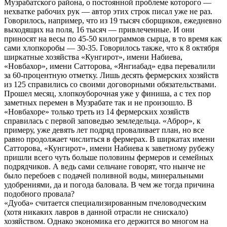
Музрабатского района, о постоянной проблеме которого —
нехватке рабочих рук — автор этих строк писал уже не раз.
Говорилось, например, что из 19 тысяч сборщиков, ежедневно
выходящих на поля, 16 тысяч — привлеченные. И они
приносят на весы по 45-50 килограммов сырца, в то время как
сами хлопкоробы — 30-35. Говорилось также, что к 8 октября
ширкатные хозяйства «Кунгирот», имени Набиева,
«Новбахор», имени Сатторова, «Янгиабад» едва перевалили
за 60-процентную отметку. Лишь десять фермерских хозяйств
из 125 справились со своими договорными обязательствами.
Прошел месяц, хлопкоуборочная уже у финиша, а с тех пор
заметных перемен в Музрабате так и не произошло. В
«Новбахоре» только треть из 14 фермерских хозяйств
справилась с первой заповедью земледельца. «Аброр», к
примеру, уже девять лет подряд проваливает план, но все
равно продолжает числиться в фермерах. В ширкатах имени
Сатторова, «Кунгирот», имени Набиева к заветному рубежу
пришли всего чуть больше половины фермеров и семейных
подрядчиков. А ведь сами сельчане говорят, что нынче не
было перебоев с подачей поливной воды, минеральными
удобрениями, да и погода баловала. В чем же тогда причина
подобного провала?
«Дуоба» считается специализированным пчеловодческим
(хотя никаких лавров в данной отрасли не снискало)
хозяйством. Однако экономика его держится во многом на