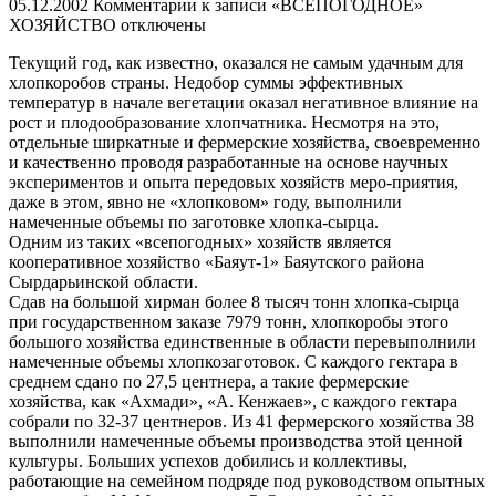
05.12.2002
Комментарии
к записи «ВСЕПОГОДНОЕ»
ХОЗЯЙСТВО
отключены
Текущий год, как известно, оказался не самым удачным для
хлопкоробов страны. Недобор суммы эффективных
температур в начале вегетации оказал негативное влияние на
рост и плодообразование хлопчатника. Несмотря на это,
отдельные ширкатные и фермерские хозяйства, своевременно
и качественно проводя разработанные на основе научных
экспериментов и опыта передовых хозяйств меро-приятия,
даже в этом, явно не «хлопковом» году, выполнили
намеченные объемы по заготовке хлопка-сырца.
Одним из таких «всепогодных» хозяйств является
кооперативное хозяйство «Баяут-1» Баяутского района
Сырдарьинской области.
Сдав на большой хирман более 8 тысяч тонн хлопка-сырца
при государственном заказе 7979 тонн, хлопкоробы этого
большого хозяйства единственные в области перевыполнили
намеченные объемы хлопкозаготовок. С каждого гектара в
среднем сдано по 27,5 центнера, а такие фермерские
хозяйства, как «Ахмади», «А. Кенжаев», с каждого гектара
собрали по 32-37 центнеров. Из 41 фермерского хозяйства 38
выполнили намеченные объемы производства этой ценной
культуры. Больших успехов добились и коллективы,
работающие на семейном подряде под руководством опытных