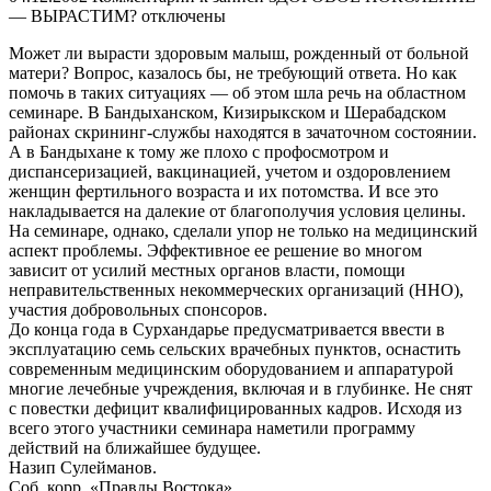
— ВЫРАСТИМ?
отключены
Может ли вырасти здоровым малыш, рожденный от больной
матери? Вопрос, казалось бы, не требующий ответа. Но как
помочь в таких ситуациях — об этом шла речь на областном
семинаре. В Бандыханском, Кизирыкском и Шерабадском
районах скрининг-службы находятся в зачаточном состоянии.
А в Бандыхане к тому же плохо с профосмотром и
диспансеризацией, вакцинацией, учетом и оздоровлением
женщин фертильного возраста и их потомства. И все это
накладывается на далекие от благополучия условия целины.
На семинаре, однако, сделали упор не только на медицинский
аспект проблемы. Эффективное ее решение во многом
зависит от усилий местных органов власти, помощи
неправительственных некоммерческих организаций (ННО),
участия добровольных спонсоров.
До конца года в Сурхандарье предусматривается ввести в
эксплуатацию семь сельских врачебных пунктов, оснастить
современным медицинским оборудованием и аппаратурой
многие лечебные учреждения, включая и в глубинке. Не снят
с повестки дефицит квалифицированных кадров. Исходя из
всего этого участники семинара наметили программу
действий на ближайшее будущее.
Назип Сулейманов.
Соб. корр. «Правды Востока».