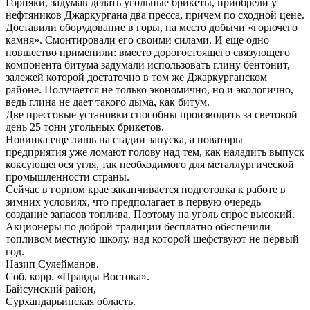
Горняки, задумав делать угольные брикеты, приобрели у
нефтяников Джаркургана два пресса, причем по сходной цене.
Доставили оборудование в горы, на место добычи «горючего
камня». Смонтировали его своими силами. И еще одно
новшество применили: вместо дорогостоящего связующего
компонента битума задумали использовать глину бентонит,
залежей которой достаточно в том же Джаркурганском
районе. Получается не только экономично, но и экологично,
ведь глина не дает такого дыма, как битум.
Две прессовые установки способны производить за световой
день 25 тонн угольных брикетов.
Новинка еще лишь на стадии запуска, а новаторы
предприятия уже ломают голову над тем, как наладить выпуск
коксующегося угля, так необходимого для металлургической
промышленности страны.
Сейчас в горном крае заканчивается подготовка к работе в
зимних условиях, что предполагает в первую очередь
создание запасов топлива. Поэтому на уголь спрос высокий.
Акционеры по доброй традиции бесплатно обеспечили
топливом местную школу, над которой шефствуют не первый
год.
Назип Сулейманов.
Соб. корр. «Правды Востока».
Байсунский район,
Сурхандарьинская область.