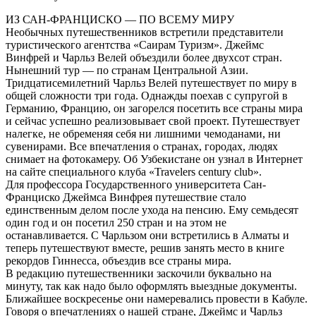
ИЗ САН-ФРАНЦИСКО — ПО ВСЕМУ МИРУ
Необычных путешественников встретили представители
туристического агентства «Саирам Туризм». Джеймс
Винфрей и Чарльз Велей объездили более двухсот стран.
Нынешний тур — по странам Центральной Азии.
Тридцатисемилетний Чарльз Велей путешествует по миру в
общей сложности три года. Однажды поехав с супругой в
Германию, Францию, он загорелся посетить все страны мира
и сейчас успешно реализовывает свой проект. Путешествует
налегке, не обременяя себя ни лишними чемоданами, ни
сувенирами. Все впечатления о странах, городах, людях
снимает на фотокамеру. Об Узбекистане он узнал в Интернет
на сайте специального клуба «Travelers century club».
Для профессора Государственного университета Сан-
Франциско Джеймса Винфрея путешествие стало
единственным делом после ухода на пенсию. Ему семьдесят
один год и он посетил 250 стран и на этом не
останавливается. С Чарльзом они встретились в Алматы и
теперь путешествуют вместе, решив занять место в книге
рекордов Гиннесса, объездив все страны мира.
В редакцию путешественники заскочили буквально на
минуту, так как надо было оформлять выездные документы.
Ближайшее воскресенье они намеревались провести в Кабуле.
Говоря о впечатлениях о нашей стране, Джеймс и Чарльз