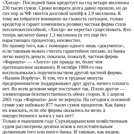
«Хисор». Последней банк кредитует на год четыре миллиона
230 тысяч сумов. Сроки возврата долга давно прошли, но до
сих пор за ЧФ тянется долговой шлейф в 2,9 миллиона. К
тому же (обратите внимание на схожесть ситуации, только
кредитор и гарант поменялись ролями) частная фирма стала
неплатежеспособной, «Хисор» же перестал существовать. Кто
теперь заплатит банку 1,3 миллиона (и это еще без
нарастающих процентов), неизвестно.
Но пример того, как с помощью одного лишь «документа»,
если таковым можно считать гарантийное письмо, из банка
легко вынуть деньги, показала, пожалуй, частная фирма
«Фаришта» — «Ангел» (не правда ли, более чем
претенциозное название). В октябре 1999-го она
воспользовалась поручительством другой частной фирмы
«Валиев Норбута». В том, что в трудные минуты
предприниматели поддерживают друг друга, ничего плохого
нет. Во всем деловом мире поступают так. Плохо другое —
элементарная безответственность обеих сторон. К 1 апреля
2001 года «Фаришта» долг не вернула. На сегодня к основной
сумме уже набежало 877 тысяч сумов процентов. Как банку
их взыскать, если обе фирмы оказались на мели, а
имущественного залога у них нет?
Только в нынешнем году Сурхандарьинским хозяйственным
судом рассмотрены десятки исков к несостоятельным
должникам того или иного банка. И таковые, как видим,