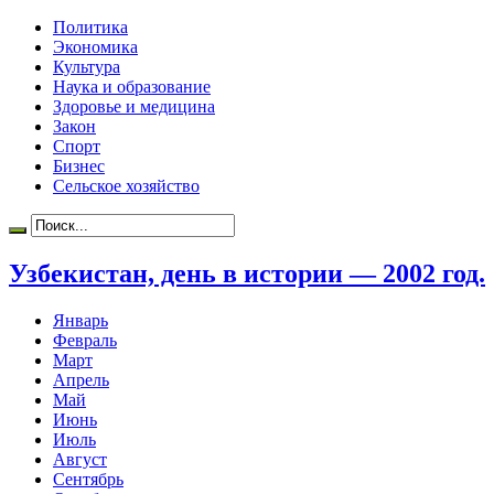
Политика
Экономика
Культура
Наука и образование
Здоровье и медицина
Закон
Спорт
Бизнес
Сельское хозяйство
Узбекистан, день в истории — 2002 год.
Январь
Февраль
Март
Апрель
Май
Июнь
Июль
Август
Сентябрь