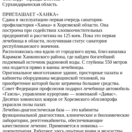
Сурхандарьинская область.
ПРИГЛАШАЕТ «ХАНКА»
Сдана в эксплуатацию первая очередь санатория-
профилактория «Ханка» в Хорезмской области. Она
построена при содействии хлопкоочистительных
предприятий и рассчитана на 125 коек. Пока это первая
лечебница в области, получившая статус санатория
республиканского значения.
Расположилась она вдали от городского шума, близ кишлака
Карамази Ханкинского района, где найден богатейший
подземный источник радоновой воды. С глубины 550 метров
она подается прямо в ванны лечебницы.
Оригинальное многоэтажное здание, просторные палаты и
кабинеты оборудованы медицинской техникой, на
приобретение которой были затрачены большие средства.
Совет Федерации профсоюзов подарил лечебнице автомобиль
«Газель», управление курортами — новенький «Дамас».
Десятки хивинских ковров от Хорезмского облсовпрофа
украсили полы палат.
Лечебно-диагностическая база — это кабинеты
функциональной диагностики, клинические и биохимические
лаборатории, рентгенкабинеты, обеспечивающие
качественное лечение. Применяется и новинка —
лазеротерапия. Работают здесь опытные врачи и медсестры,