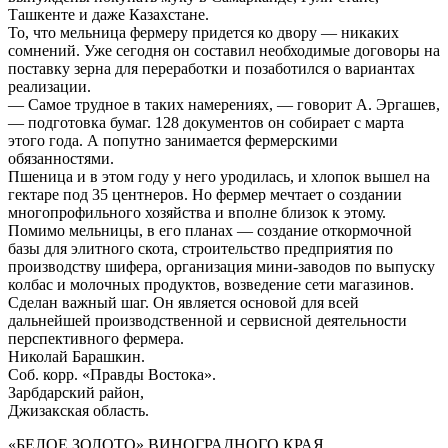
Ташкенте и даже Казахстане.
То, что мельница фермеру придется ко двору — никаких
сомнений. Уже сегодня он составил необходимые договоры на
поставку зерна для переработки и позаботился о вариантах
реализации.
— Самое трудное в таких намерениях, — говорит А. Эргашев,
— подготовка бумаг. 128 документов он собирает с марта
этого года. А попутно занимается фермерскими
обязанностями.
Пшеница и в этом году у него уродилась, и хлопок вышел на
гектаре под 35 центнеров. Но фермер мечтает о создании
многопрофильного хозяйства и вполне близок к этому.
Помимо мельницы, в его планах — создание откормочной
базы для элитного скота, строительство предприятия по
производству шифера, организация мини-заводов по выпуску
колбас и молочных продуктов, возведение сети магазинов.
Сделан важный шаг. Он является основой для всей
дальнейшей производственной и сервисной деятельности
перспективного фермера.
Николай Барашкин.
Соб. корр. «Правды Востока».
Зарбдарский район,
Джизакская область.
«БЕЛОЕ ЗОЛОТО» ВИНОГРАДНОГО КРАЯ