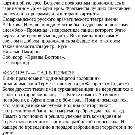
картинной галерее. Встреча с прекрасным продолжилась в
гарнизонном Доме офицеров. Фрагменты лучших спектаклей
включили в программу для ветеранов артисты
Самаркандского русского драматического театра имени
А.Чехова. Немало аплодисментов было адресовано детскому
ансамблю «Променад», искрометные танцы которого будто
вернули ветеранов в молодость. Воспоминания о самом
светлом и добром продолжались за фуршетом, о котором
также позаботился центр «Русь».
Наталья Шакирова.
Соб. корр. «Правды Востока».
г. Самарканд.
«ЖАСОРАТ» — САД В ТЕРМЕЗЕ
В дни празднования одиннадцатой годовщины
независимости в Термезе заложен сад «Жасорат» («Подвиг»).
Более двухсот тысяч имен сурхандарьинцев, не вернувшихся с
фронтов второй мировой, — в Книге памяти. А сколько
погибло их в Афганистане в 80-е годы. Помнят земляки тех,
кто, защищая южные рубежи Родины от вторгшихся
экстремистских банд, пал смертью храбрых два года назад.
Память о погибших и решило увековечить командование
Термезского военного гарнизона разбивкой нового сада. На
хашаре по приведению в порядок заброшенной территории по
улице