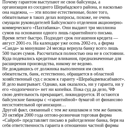
Почему гарантом выступают не свои байсунцы, а
организация из соседнего Шерабадского района, и насколько
она надежна, — эти вполне естественные, более того,
обязательные в таких делах вопросы, похоже, не очень
смущали руководителей Байсунского отделения акционерно-
коммерческого «Пахтабанка». Они выдают три миллиона
сумов на основании одного лишь гарантийного письма.
Время летит быстро. Подходит срок погашения кредита —
август 2001-го. На календаре уже осень 2002-го, а фирма
«Саида» за минувшие 24 месяца вернула банку всего лишь
500 тысяч сумов. Рассчитаться полностью она не в состоянии.
Куда подевались кредитные вливания, предназначенные для
расширения производства, никому не ведомо.
Не дождавшись от должника выполнения им своих
обязательств, банк, естественно, обращается в областной
хозяйственный суд с иском к гаранту «Шерабадмевасабзавот».
И дело выигрывает. Однако, как оказалось, ни у гаранта, ни у
его «подопечного» нет ни копейки. Пока суд да дело, ЧФ
свою деятельность прекращает, ликвидируется. И остаются
байсунские банкиры с «гарантийной» бумагой от финансово
несостоятельной организации…
Другой факт, связанный с тем же кишлаком и тем же банком.
20 октября 2000 года оптово-розничная торговая фирма
«Сайроб» представляет письмо в райотделение банка, беря на
себя ответственность гаранта в отношении частной фирмы