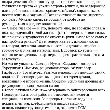
подразделения областного управления сельского и водного
хозяйства и треста «Сурханирстрой» (считай, по бездорожью
или пробиваясь в высокогорные хозяйства), справляться с
поставленными задачами? Вот как отвечает на это директор
Холбазар Мухаммадиев, выросший от шофера до
руководителя в родном коллективе:
— Самое главное — и это, поверьте мне, не громкие слова, а
подтвержденный самой жизнью факт — верить в свои силы,
ни при каких трудностях не опускать руки. Разве мало было у
нас проблем раньше? Да и теперь хватает: изношенность
автопарка, нехватка запасных частей и деталей, перебои с
горюче-смазочными материалами. Вдобавок ко всему —
далеко не все деловые партнеры вовремя рассчитываются за
автоуслуги…
Но мы не унываем. Слесарь Нуман Юлдашев, моторист
Турсунпулат Имамов, рационализаторы Абдужаббар
Гаффаров и Тогаймурад Разыков нередко при помощи самих
водителей реставрируют вышедшие из строя детали,
возвращая им вторую жизнь. Общими усилиями добиваемся
регулярного выхода машин на линию.
Второй важный момент — материально заинтересовали всех.
Подведением итогов работы помесячно занимается
специальная комиссия. За перекрытие таких ведущих
показателей, как коэффициенты выхода машин,
использование грузоподъемности, экономия ГСМ,