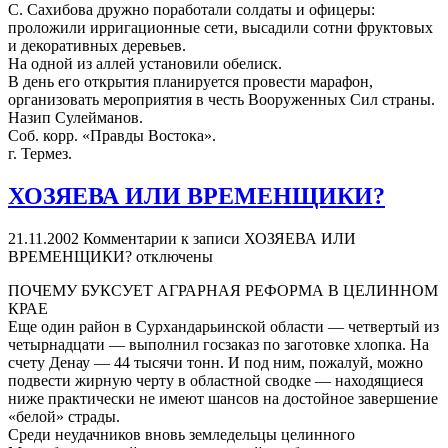
С. Сахибова дружно поработали солдаты и офицеры:
проложили ирригационные сети, высадили сотни фруктовых
и декоративных деревьев.
На одной из аллей установили обелиск.
В день его открытия планируется провести марафон,
организовать мероприятия в честь Вооруженных Сил страны.
Назип Сулейманов.
Соб. корр. «Правды Востока».
г. Термез.
ХОЗЯЕВА ИЛИ ВРЕМЕНЩИКИ?
21.11.2002
Комментарии
к записи ХОЗЯЕВА ИЛИ
ВРЕМЕНЩИКИ?
отключены
ПОЧЕМУ БУКСУЕТ АГРАРНАЯ РЕФОРМА В ЦЕЛИННОМ
КРАЕ
Еще один район в Сурхандарьинской области — четвертый из
четырнадцати — выполнил госзаказ по заготовке хлопка. На
счету Денау — 44 тысячи тонн. И под ним, пожалуй, можно
подвести жирную черту в областной сводке — находящиеся
ниже практически не имеют шансов на достойное завершение
«белой» страды.
Среди неудачников вновь земледельцы целинного