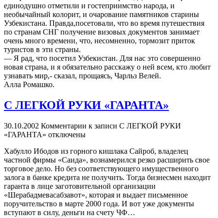
единодушно отметили и гостеприимство народа, и
необычайный колорит, и очарование памятников старины
Узбекистана. Правда,посетовали, что во время путешествия
по странам СНГ получение визовых документов занимает
очень много времени, что, несомненно, тормозит приток
туристов в эти страны.
— Я рад, что посетил Узбекистан. Для нас это совершенно
новая страна, и я обязательно расскажу о ней всем, кто любит
узнавать мир,- сказал, прощаясь, Чарльз Велей.
Алла Ромашко.
С ЛЕГКОЙ РУКИ «ГАРАНТА»
30.10.2002
Комментарии
к записи С ЛЕГКОЙ РУКИ
«ГАРАНТА»
отключены
Хабулло Ибодов из горного кишлака Сайроб, владелец
частной фирмы «Саида», вознамерился резко расширить свое
торговое дело. Но без соответствующего имущественного
залога в банке кредита не получить. Тогда бизнесмен находит
гаранта в лице заготовительной организации
«Шерабадмевасабзавот», которая и выдает письменное
поручительство в марте 2000 года. И вот уже документы
вступают в силу, деньги на счету ЧФ…