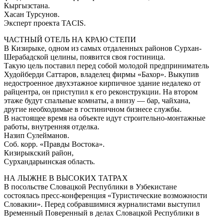
Кыргызстана.
Хасан Турсунов.
Эксперт проекта ТАCIS.
ЧАСТНЫЙ ОТЕЛЬ НА КРАЮ СТЕПИ
В Кизирыке, одном из самых отдаленных районов Сурхан-
Шерабадской целины, появится своя гостиница.
Такую цель поставил перед собой молодой предприниматель
Худойберди Саттаров, владелец фирмы «Бахор». Выкупив
недостроенное двухэтажное кирпичное здание недалеко от
райцентра, он приступил к его реконструкции. На втором
этаже будут спальные комнаты, а внизу — бар, чайхана,
другие необходимые в гостиничном бизнесе службы.
В настоящее время на объекте идут строительно-монтажные
работы, внутренняя отделка.
Назип Сулейманов.
Соб. корр. «Правды Востока».
Кизирыкский район,
Сурхандарьинская область.
НА ЛЫЖНЕ В ВЫСОКИХ ТАТРАХ
В посольстве Словацкой Республики в Узбекистане
состоялась пресс-конференция «Туристические возможности
Словакии». Перед собравшимися журналистами выступил
Временный Поверенный в делах Словацкой Республики в