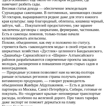
намечают разбить сады.
Весомая статья дохода — обеспечение земледельцев
Сурхандарьи саженцами. В питомниках, занимающих свыше
50 гектаров, выращиваются редкие даже для этого южного
края культуры: лавр благородный, облепиха, кишмиш черный,
зайтун, чай… Покупателей предостаточно, уже заранее
заключены договоры с ширкатами, фермерами, частниками.
Есть и саженцы лимонов, только-только начали
культивировать апельсины.
Похоже, объединение, как ему и положено по статусу,
стремится быть «законодателем моды» в своей отрасли: в
ширкатных хозяйствах «Дустлик» целинного Бандыханского,
«Дашнабад» Сариасийского и «Ширин» Алтынсайского
районов разрабатываются современные проекты закладки
молодых, расширения и повышения отдачи старых садов и
виноградников.
— Природные условия позволяют нам на месяц-полтора
раньше остальных регионов страны получать раннюю
витаминную продукцию, — говорит руководитель
объединения Жавбури Абдулхакимов. — Есть и деловые
партнеры из Москвы, Санкт-Петербурга, Сибири, готовые ее
покупать. Но «подрезают крылья» непомерные транспортые
расходы, особенно на железной дороге. При таких тарифах
даже экспорт не поможет держаться на плаву.