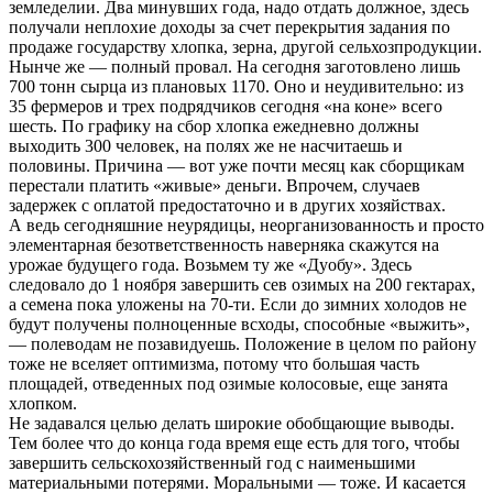
земледелии. Два минувших года, надо отдать должное, здесь
получали неплохие доходы за счет перекрытия задания по
продаже государству хлопка, зерна, другой сельхозпродукции.
Нынче же — полный провал. На сегодня заготовлено лишь
700 тонн сырца из плановых 1170. Оно и неудивительно: из
35 фермеров и трех подрядчиков сегодня «на коне» всего
шесть. По графику на сбор хлопка ежедневно должны
выходить 300 человек, на полях же не насчитаешь и
половины. Причина — вот уже почти месяц как сборщикам
перестали платить «живые» деньги. Впрочем, случаев
задержек с оплатой предостаточно и в других хозяйствах.
А ведь сегодняшние неурядицы, неорганизованность и просто
элементарная безответственность наверняка скажутся на
урожае будущего года. Возьмем ту же «Дуобу». Здесь
следовало до 1 ноября завершить сев озимых на 200 гектарах,
а семена пока уложены на 70-ти. Если до зимних холодов не
будут получены полноценные всходы, способные «выжить»,
— полеводам не позавидуешь. Положение в целом по району
тоже не вселяет оптимизма, потому что большая часть
площадей, отведенных под озимые колосовые, еще занята
хлопком.
Не задавался целью делать широкие обобщающие выводы.
Тем более что до конца года время еще есть для того, чтобы
завершить сельскохозяйственный год с наименьшими
материальными потерями. Моральными — тоже. И касается