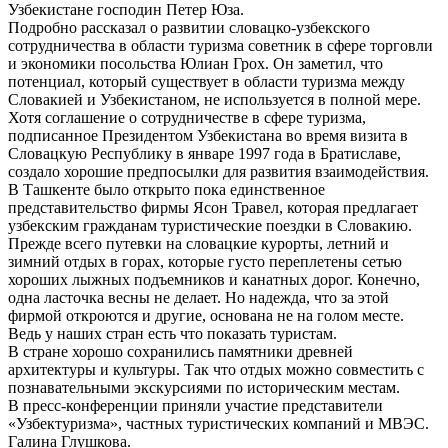
Узбекистане господин Петер Юза.
Подробно рассказал о развитии словацко-узбекского
сотрудничества в области туризма советник в сфере торговли
и экономики посольства Юлиан Грох. Он заметил, что
потенциал, который существует в области туризма между
Словакией и Узбекистаном, не используется в полной мере.
Хотя соглашение о сотрудничестве в сфере туризма,
подписанное Президентом Узбекистана во время визита в
Словацкую Республику в январе 1997 года в Братиславе,
создало хорошие предпосылки для развития взаимодействия.
В Ташкенте было открыто пока единственное
представительство фирмы Ясон Травел, которая предлагает
узбекским гражданам туристические поездки в Словакию.
Прежде всего путевки на словацкие курорты, летний и
зимний отдых в горах, которые густо переплетены сетью
хороших лыжных подъемников и канатных дорог. Конечно,
одна ласточка весны не делает. Но надежда, что за этой
фирмой откроются и другие, основана не на голом месте.
Ведь у наших стран есть что показать туристам.
В стране хорошо сохранились памятники древней
архитектуры и культуры. Так что отдых можно совместить с
познавательными экскурсиями по историческим местам.
В пресс-конференции приняли участие представители
«Узбектуризма», частных туристических компаний и МВЭС.
Галина Глушкова.