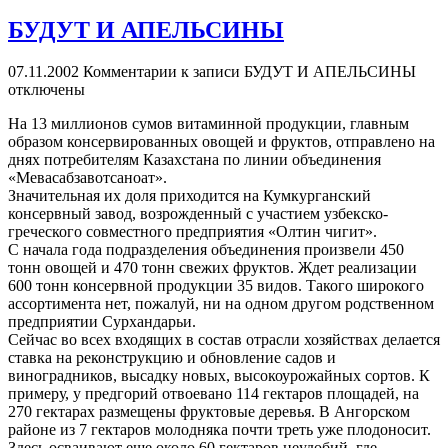
БУДУТ И АПЕЛЬСИНЫ
07.11.2002
Комментарии
к записи БУДУТ И АПЕЛЬСИНЫ
отключены
На 13 миллионов сумов витаминной продукции, главным
образом консервированных овощей и фруктов, отправлено на
днях потребителям Казахстана по линии объединения
«Мевасабзавотсаноат».
Значительная их доля приходится на Кумкурганский
консервный завод, возрожденный с участием узбекско-
греческого совместного предприятия «Олтин чигит».
С начала года подразделения объединения произвели 450
тонн овощей и 470 тонн свежих фруктов. Ждет реализации
600 тонн консервной продукции 35 видов. Такого широкого
ассортимента нет, пожалуй, ни на одном другом родственном
предприятии Сурхандарьи.
Сейчас во всех входящих в состав отрасли хозяйствах делается
ставка на реконструкцию и обновление садов и
виноградников, высадку новых, высокоурожайных сортов. К
примеру, у предгорий отвоевано 114 гектаров площадей, на
270 гектарах размещены фруктовые деревья. В Ангорском
районе из 7 гектаров молодняка почти треть уже плодоносит.
Здесь осваивают еще около 60 гектаров неудобий, где