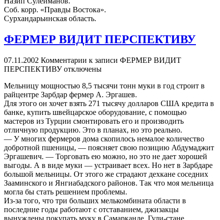
Назип Сулейманов.
Соб. корр. «Правды Востока».
Сурхандарьинская область.
ФЕРМЕР ВИДИТ ПЕРСПЕКТИВУ
07.11.2002
Комментарии
к записи ФЕРМЕР ВИДИТ
ПЕРСПЕКТИВУ
отключены
Мельницу мощностью 8,5 тысячи тонн муки в год строит в
райцентре Зарбдар фермер А. Эргашев.
Для этого он хочет взять 271 тысячу долларов США кредита в
банке, купить швейцарское оборудование, с помощью
мастеров из Турции смонтировать его и производить
отличную продукцию. Это в планах, но это реально.
— У многих фермеров дома скопилось немалое количество
добротной пшеницы, — поясняет свою позицию Абдумаджит
Эргашевич. — Торговать ею можно, но это не дает хорошей
выгоды. А в виде муки — устраивает всех. Но нет в Зарбдаре
большой мельницы. От этого же страдают дехкане соседних
Зааминского и Янгиабадского районов. Так что моя мельница
могла бы стать решением проблемы.
Из-за того, что три больших мелькомбината области в
последние годы работают с отставанием, джизакцы
вынуждены покупать муку в Самарканде, Гули-стане,