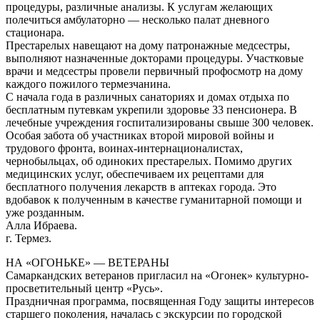
процедуры, различные анализы. К услугам желающих
полечиться амбулаторно — несколько палат дневного
стационара.
Престарелых навещают на дому патронажные медсестры,
выполняют назначенные докторами процедуры. Участковые
врачи и медсестры провели первичный профосмотр на дому
каждого пожилого термезчанина.
С начала года в различных санаториях и домах отдыха по
бесплатным путевкам укрепили здоровье 33 пенсионера. В
лечебные учреждения госпитализированы свыше 300 человек.
Особая забота об участниках второй мировой войны и
трудового фронта, воинах-интернационалистах,
чернобыльцах, об одиноких престарелых. Помимо других
медицинских услуг, обеспечиваем их рецептами для
бесплатного получения лекарств в аптеках города. Это
вдобавок к полученным в качестве гуманитарной помощи и
уже розданным.
Алла Ибраева.
г. Термез.
НА «ОГОНЬКЕ» — ВЕТЕРАНЫ
Самаркандских ветеранов пригласил на «Огонек» культурно-
просветительный центр «Русь».
Праздничная программа, посвященная Году защиты интересов
старшего поколения, началась с экскурсии по городской