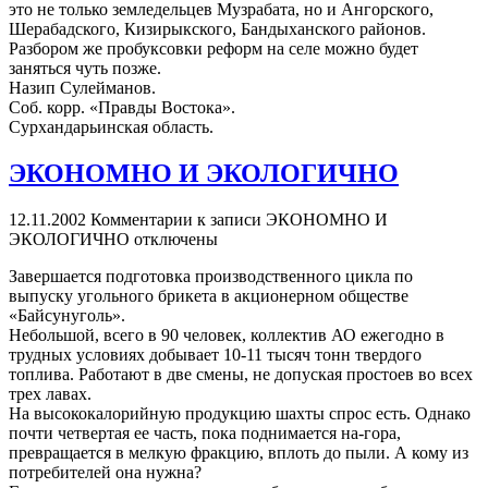
это не только земледельцев Музрабата, но и Ангорского,
Шерабадского, Кизирыкского, Бандыханского районов.
Разбором же пробуксовки реформ на селе можно будет
заняться чуть позже.
Назип Сулейманов.
Соб. корр. «Правды Востока».
Сурхандарьинская область.
ЭКОНОМНО И ЭКОЛОГИЧНО
12.11.2002
Комментарии
к записи ЭКОНОМНО И
ЭКОЛОГИЧНО
отключены
Завершается подготовка производственного цикла по
выпуску угольного брикета в акционерном обществе
«Байсунуголь».
Небольшой, всего в 90 человек, коллектив АО ежегодно в
трудных условиях добывает 10-11 тысяч тонн твердого
топлива. Работают в две смены, не допуская простоев во всех
трех лавах.
На высококалорийную продукцию шахты спрос есть. Однако
почти четвертая ее часть, пока поднимается на-гора,
превращается в мелкую фракцию, вплоть до пыли. А кому из
потребителей она нужна?