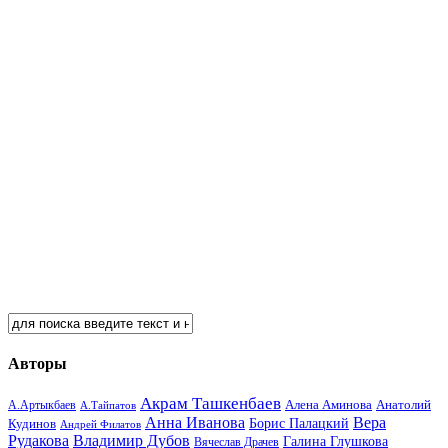
Авторы
Акрам Ташкенбаев
Анатолий
А.Артыкбаев
Алена Аминова
А.Тайпатов
Анна Иванова
Вера
Кудинов
Борис Палацкий
Андрей Филатов
Рудакова
Владимир Дубов
Галина Глушкова
Вячеслав Драчев