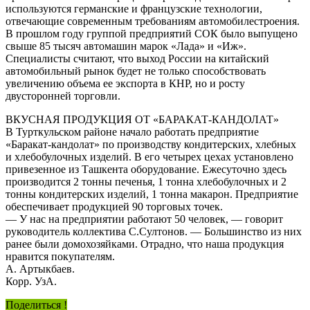
используются германские и французские технологии,
отвечающие современным требованиям автомобилестроения.
В прошлом году группой предприятий СОК было выпущено
свыше 85 тысяч автомашин марок «Лада» и «Иж».
Специалисты считают, что выход России на китайский
автомобильный рынок будет не только способствовать
увеличению объема ее экспорта в КНР, но и росту
двусторонней торговли.
ВКУСНАЯ ПРОДУКЦИЯ ОТ «БАРАКАТ-КАНДОЛАТ»
В Турткульском районе начало работать предприятие
«Баракат-кандолат» по производству кондитерских, хлебных
и хлебобулочных изделий. В его четырех цехах установлено
привезенное из Ташкента оборудование. Ежесуточно здесь
производится 2 тонны печенья, 1 тонна хлебобулочных и 2
тонны кондитерских изделий, 1 тонна макарон. Предприятие
обеспечивает продукцией 90 торговых точек.
— У нас на предприятии работают 50 человек, — говорит
руководитель коллектива С.Султонов. — Большинство из них
ранее были домохозяйками. Отрадно, что наша продукция
нравится покупателям.
А. Артыкбаев.
Корр. УзА.
Поделиться !