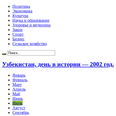
Политика
Экономика
Культура
Наука и образование
Здоровье и медицина
Закон
Спорт
Бизнес
Сельское хозяйство
Узбекистан, день в истории — 2002 год.
Январь
Февраль
Март
Апрель
Май
Июнь
Июль
Август
Сентябрь