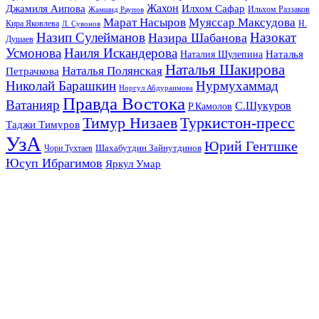
Жахон
Джамиля Аипова
Илхом Сафар
Жамшид Раупов
Ильхом Раззаков
Марат Насыров
Муяссар Максудова
Кира Яковлева
Л. Сувонов
Н.
Назип Сулейманов
Назокат
Назира Шабанова
Душаев
Усмонова
Наиля Искандерова
Наталья
Наталия Шулепина
Наталья Шакирова
Наталья Полянская
Петрачкова
Николай Барашкин
Нурмухаммад
Норгул Абдураимова
Правда Востока
Ватанияр
С.Шукуров
Р.Камолов
Тимур Низаев
Туркистон-пресс
Таджи Тимуров
УзА
Юрий Гентшке
Шахабутдин Зайнутдинов
Чори Тухтаев
Юсуп Ибрагимов
Яркул Умар