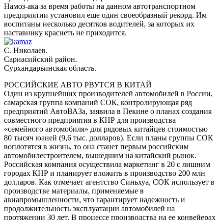
Намоз-ака за время работы на данном автотранспортном
предприятии установил еще один своеобразный рекорд. Им
воспитаны несколько десятков водителей, за которых их
наставнику краснеть не приходится.
С. Николаев.
Сариасийский район.
Сурхандарьинская область.
РОССИЙСКИЕ АВТО РВУТСЯ В КИТАЙ
Один из крупнейших производителей автомобилей в России,
самарская группа компаний СОК, контролирующая ряд
предприятий АвтоВАЗа, заявила в Пекине о планах создания
совместного предприятия в КНР для производства
«семейного автомобиля» для рядовых китайцев стоимостью
80 тысяч юаней (9,6 тыс. долларов). Если планы группы СОК
воплотятся в жизнь, то она станет первым российским
автомобилестроителем, вышедшим на китайский рынок.
Российская компания осуществила маркетинг в 20 с лишним
городах КНР и планирует вложить в производство 200 млн
долларов. Как отмечает агентство Синьхуа, СОК использует в
производстве материалы, применяемые в
авиапромышленности, что гарантирует надежность и
продолжительность эксплуатации автомобилей на
протяжении 30 лет. В процессе производства на ее конвейерах