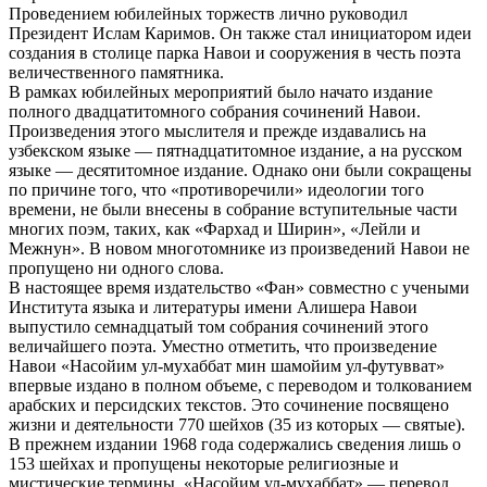
Проведением юбилейных торжеств лично руководил
Президент Ислам Каримов. Он также стал инициатором идеи
создания в столице парка Навои и сооружения в честь поэта
величественного памятника.
В рамках юбилейных мероприятий было начато издание
полного двадцатитомного собрания сочинений Навои.
Произведения этого мыслителя и прежде издавались на
узбекском языке — пятнадцатитомное издание, а на русском
языке — десятитомное издание. Однако они были сокращены
по причине того, что «противоречили» идеологии того
времени, не были внесены в собрание вступительные части
многих поэм, таких, как «Фархад и Ширин», «Лейли и
Межнун». В новом многотомнике из произведений Навои не
пропущено ни одного слова.
В настоящее время издательство «Фан» совместно с учеными
Института языка и литературы имени Алишера Навои
выпустило семнадцатый том собрания сочинений этого
величайшего поэта. Уместно отметить, что произведение
Навои «Насойим ул-мухаббат мин шамойим ул-футувват»
впервые издано в полном объеме, с переводом и толкованием
арабских и персидских текстов. Это сочинение посвящено
жизни и деятельности 770 шейхов (35 из которых — святые).
В прежнем издании 1968 года содержались сведения лишь о
153 шейхах и пропущены некоторые религиозные и
мистические термины. «Насойим ул-мухаббат» — перевод