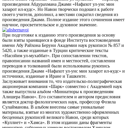
произведения Абдурахмана Джами «Нафахот ул-унс мин
хазарот ил-кудс». Но Навои творчески подошел к работе
своего учителя, дополнил, а местами сократил сведения из
произведения Джами. Полное издание этого сочинения имеет
научное, просветительское и духовное значение.
При подготовке к изданию этого произведения за основу
были взяты хранящиеся в фонде Института востоковедения
имени Абу Райхона Беруни Академии наук рукописи № 857 и
5420, а также изданные в Турции критические тексты
«Насойим ул-мухаббат». При сопоставлении текстов,
правописании названий имен и местностей, составлении
переводов и толкований были использованы рукопись
произведения Джами «Нафахот ул-унс мин хазарот ил-кудс» и
источники, изданные в Иране и Ташкенте.
Заслуживает внимания то, что издательско-полиграфическая
акционерная компания «Шарк» совместно с Академией наук
также выпустила альбом «Миниатюры к произведениям
Алишера Навои». Его составителем и автором предисловия
является доктор филологических наук, профессор Фозила
Сулайманова. В альбом внесены самые уникальные
материалы, взятые из многих художественно оформленных
бесценных рукописей великого Навои, среди которых
«Куллиет» и «Хамса». В этом издании даны фрагменты
миниатюр, собранных ученым-востоковедом Хамидом