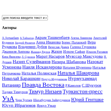
Авторы
Акрам Ташкенбаев
Анатолий
А.Артыкбаев
Алена Аминова
А.Тайпатов
Анна Иванова
Вера
Кудинов
Борис Палацкий
Андрей Филатов
Рудакова
Владимир Дубов
Галина Глушкова
Вячеслав Драчев
Жахон
Джамиля Аипова
Илхом Сафар
Жамшид Раупов
Ильхом Раззаков
Марат Насыров
Муяссар Максудова
Кира Яковлева
Л. Сувонов
Н.
Назип Сулейманов
Назокат
Назира Шабанова
Душаев
Усмонова
Наиля Искандерова
Наталья
Наталия Шулепина
Наталья Шакирова
Наталья Полянская
Петрачкова
Николай Барашкин
Нурмухаммад
Норгул Абдураимова
Правда Востока
Ватанияр
С.Шукуров
Р.Камолов
Тимур Низаев
Туркистон-пресс
Таджи Тимуров
УзА
Юрий Гентшке
Шахабутдин Зайнутдинов
Чори Тухтаев
Юсуп Ибрагимов
Яркул Умар