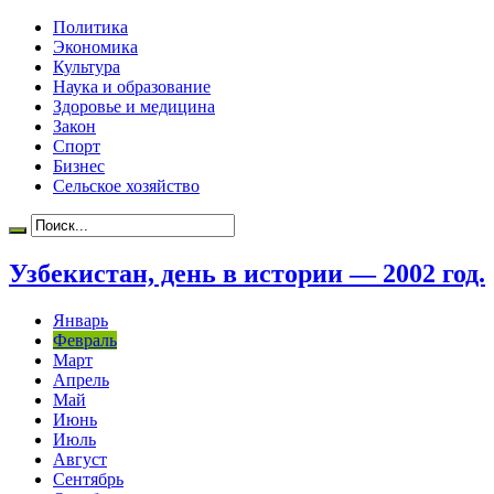
Политика
Экономика
Культура
Наука и образование
Здоровье и медицина
Закон
Спорт
Бизнес
Сельское хозяйство
Узбекистан, день в истории — 2002 год.
Январь
Февраль
Март
Апрель
Май
Июнь
Июль
Август
Сентябрь