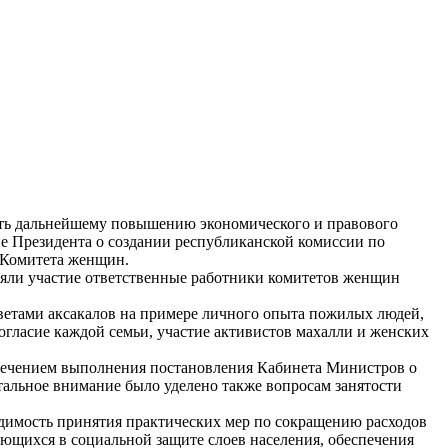
ать дальнейшему повышению экономического и правового
ие Президента о создании республиканской комиссии по
 Комитета женщин.
иняли участие ответственные работники комитетов женщин
етами аксакалов на примере личного опыта пожилых людей,
огласие каждой семьи, участие активистов махалли и женских
еспечением выполнения постановления Кабинета Министров о
тальное внимание было уделено также вопросам занятости
одимость принятия практических мер по сокращению расходов
ающихся в социальной защите слоев населения, обеспечения