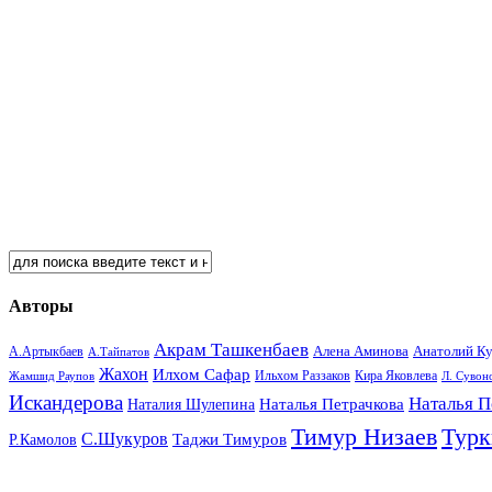
Авторы
Акрам Ташкенбаев
Анатолий К
А.Артыкбаев
Алена Аминова
А.Тайпатов
Жахон
Илхом Сафар
Кира Яковлева
Жамшид Раупов
Ильхом Раззаков
Л. Сувон
Искандерова
Наталья П
Наталья Петрачкова
Наталия Шулепина
Тимур Низаев
Турк
С.Шукуров
Таджи Тимуров
Р.Камолов