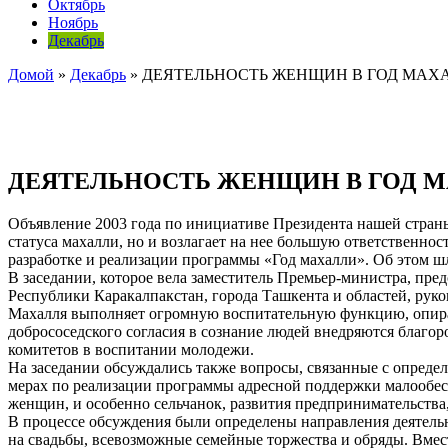
Октябрь
Ноябрь
Декабрь
Домой
»
Декабрь
»
ДЕЯТЕЛЬНОСТЬ ЖЕНЩИН В ГОД МАХ
ДЕЯТЕЛЬНОСТЬ ЖЕНЩИН В ГОД 
Объявление 2003 года по инициативе Президента нашей стран
статуса махалли, но и возлагает на нее большую ответственно
разработке и реализации программы «Год махалли». Об этом 
В заседании, которое вела заместитель Премьер-министра, пр
Республики Каракалпакстан, города Ташкента и областей, рук
Махалля выполняет огромную воспитательную функцию, опирая
добрососедского согласия в сознание людей внедряются благор
комитетов в воспитании молодежи.
На заседании обсуждались также вопросы, связанные с опреде
мерах по реализации программы адресной поддержки малообесп
женщин, и особенно сельчанок, развития предпринимательства,
В процессе обсуждения были определены направления деятель
на свадьбы, всевозможные семейные торжества и обряды. Вмес