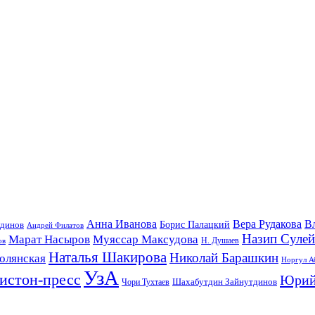
Анна Иванова
Вера Рудакова
В
удинов
Борис Палацкий
Андрей Филатов
Назип Суле
Марат Насыров
Муяссар Максудова
ов
Н. Душаев
Наталья Шакирова
Николай Барашкин
олянская
Норгул А
УзА
истон-пресс
Юрий
Шахабутдин Зайнутдинов
Чори Тухтаев