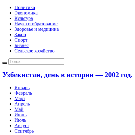
Политика
Экономика
Культура
Наука и образование
Здоровье и медицина
Закон
Спорт
Бизнес
Сельское хозяйство
Узбекистан, день в истории — 2002 год.
Январь
Февраль
Март
Апрель
Май
Июнь
Июль
Август
Сентябрь