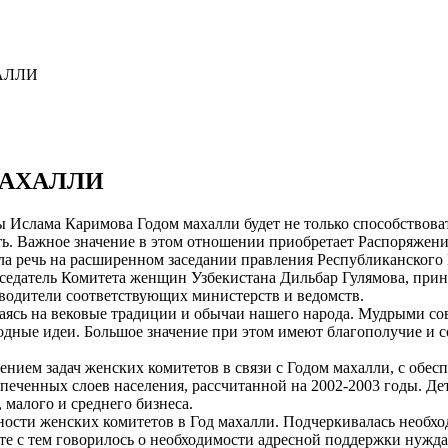
АЛЛИ
МАХАЛЛИ
ы Ислама Каримова Годом махалли будет не только способствов
сть. Важное значение в этом отношении приобретает Распоряжен
шла речь на расширенном заседании правления Республиканского
едседатель Комитета женщин Узбекистана Дильбар Гулямова, пр
оводители соответствующих министерств и ведомств.
сь на вековые традиции и обычаи нашего народа. Мудрыми сов
одные идеи. Большое значение при этом имеют благополучие и с
лением задач женских комитетов в связи с Годом махалли, с об
еченных слоев населения, рассчитанной на 2002-2003 годы. Де
 малого и среднего бизнеса.
ности женских комитетов в Год махалли. Подчеркивалась необх
те с тем говорилось о необходимости адресной поддержки нужд