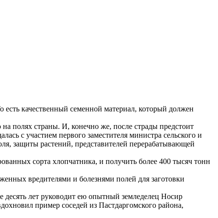
То есть качественный семенной материал, который должен
а полях страны. И, конечно же, после страды предстоит
алась с участием первого заместителя министра сельского и
роля, защиты растений, представителей перерабатывающей
рованных сорта хлопчатника, и получить более 400 тысяч тонн
аженных вредителями и болезнями полей для заготовки
же десять лет руководит ею опытный земледелец Носир
вдохновил пример соседей из Пастдаргомского района,