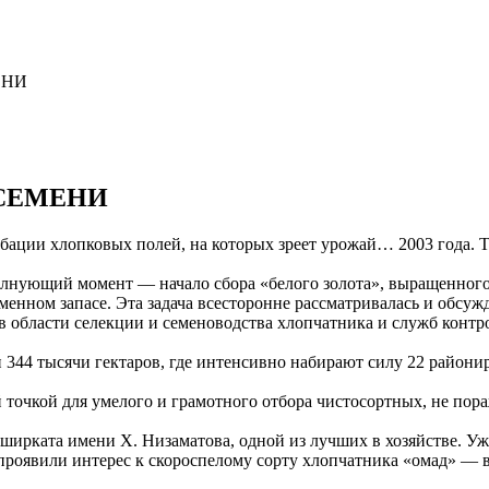
ЕНИ
 СЕМЕНИ
обации хлопковых полей, на которых зреет урожай… 2003 года. 
лнующий момент — начало сбора «белого золота», выращенного н
енном запасе. Эта задача всесторонне рассматривалась и обсужд
 в области селекции и семеноводства хлопчатника и служб конт
 344 тысячи гектаров, где интенсивно набирают силу 22 райони
 точкой для умелого и грамотного отбора чистосортных, не пор
 ширката имени Х. Низаматова, одной из лучших в хозяйстве. У
 проявили интерес к скороспелому сорту хлопчатника «омад» — 