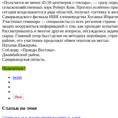
«Получится не менее 45-50 центнеров с гектара», — сразу оп
сельскохозяйственных наук Роберт Ким. Прогноз особенно прия
сегодня возделывается в ряде областей, получал «путевку в жи
Самаркандского филиала НИИ хлопководства Хусаина Ибрагимо
Участники семинара — специалисты со всех регионов страны 
заодно вооружиться информацией о том, как проходят испытан
Рассматривались и многие другие вопросы, обсуждались задач
сырца. Главный упор был сделан на методику апробации, стро
районе, его участники продолжат обмен опытом на местах.
Наталья Шакирова.
Соб.корр. «Правды Востока».
Джамбайский район,
Самаркандская область.
Поделиться !
tweet
Статьи по теме