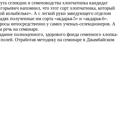
ута селекции и семеноводства хлопчатника кандидат
горьевич напомнил, что этот сорт хлопчатника, который
дной колыбельке». А с легкой руки заведующего отделом
х полученные им сорта «акдарья-5» и «акдарья-6».
росы непосредственно у самих ученых-селекционеров. А
 речь на семинаре.
оздание полноценного, здорового фонда семенного хлопка-
 полей. Отработав методику на семинаре в Джамбайском