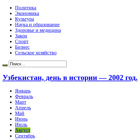
Политика
Экономика
Культура
Наука и образование
Здоровье и медицина
Закон
Спорт
Бизнес
Сельское хозяйство
Узбекистан, день в истории — 2002 год.
Январь
Февраль
Март
Апрель
Май
Июнь
Июль
Август
Сентябрь