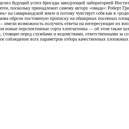
ределил будущий успех бригады заведующий лабораторией Инстит
тен, поскольку принадлежит самому автору «омада»: Роберт Гри
знь» на самаркандской земле и потому чувствует себя как в «ро
ва обрели постоянную прописку на обширных посевных площадя
— имели возможность получить ответы на интересующие их воп
ия новые перспективные сорта хлопчатника — об этом также шла
и, стоящие перед службами и ведомствами, ответственными за с
гое соблюдение всех параметров отбора качественных хлопковых