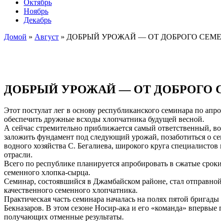
Октябрь
Ноябрь
Декабрь
Домой
»
Август
»
ДОБРЫЙ УРОЖАЙ — ОТ ДОБРОГО СЕМ
ДОБРЫЙ УРОЖАЙ — ОТ ДОБРОГО
Этот постулат лег в основу республиканского семинара по апр
обеспечить дружные всходы хлопчатника будущей весной.
А сейчас стремительно приближается самый ответственный, во
заложить фундамент под следующий урожай, позаботиться о сем
водного хозяйства С. Бегалиева, широкого круга специалистов
отрасли.
Всего по республике планируется апробировать в сжатые сроки
семенного хлопка-сырца.
Семинар, состоявшийся в Джамбайском районе, стал отправной
качественного семенного хлопчатника.
Практическая часть семинара началась на полях пятой бригады
Бекназаров. В этом сезоне Носир-ака и его «команда» впервые
получающих отменные результаты.