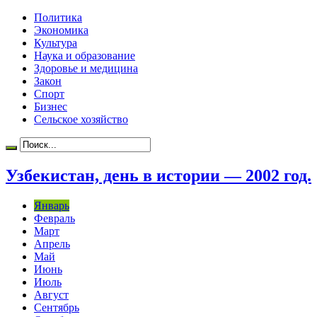
Политика
Экономика
Культура
Наука и образование
Здоровье и медицина
Закон
Спорт
Бизнес
Сельское хозяйство
Узбекистан, день в истории — 2002 год.
Январь
Февраль
Март
Апрель
Май
Июнь
Июль
Август
Сентябрь