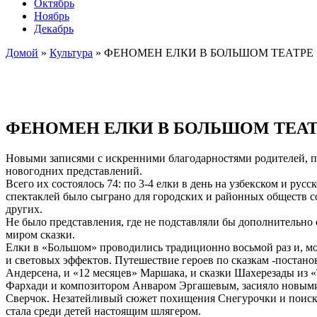
Октябрь
Ноябрь
Декабрь
Домой
»
Культура
»
ФЕНОМЕН ЕЛКИ В БОЛЬШОМ ТЕАТРЕ
ФЕНОМЕН ЕЛКИ В БОЛЬШОМ ТЕА
Новыми записями с искренними благодарностями родителей, п
новогодних представлений.
Всего их состоялось 74: по 3-4 елки в день на узбекском и ру
спектаклей было сыграно для городских и районных обществ 
других.
Не было представления, где не подставляли бы дополнительно 
миром сказки.
Елки в «Большом» проводились традиционно восьмой раз и, мо
и световых эффектов. Путешествие героев по сказкам -поста
Андерсена, и «12 месяцев» Маршака, и сказки Шахерезады из 
Фархади и композитором Анваром Эргашевым, засияло новыми
Сверчок. Незатейливый сюжет похищения Снегурочки и поиск 
стала среди детей настоящим шлягером.