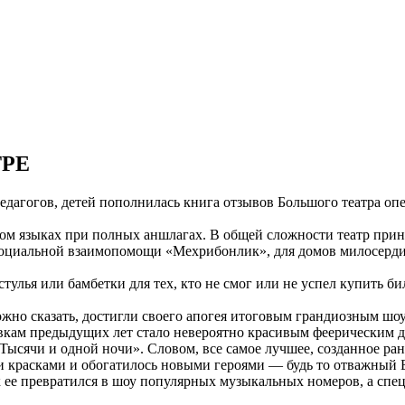
ТРЕ
едагогов, детей пополнилась книга отзывов Большого театра о
сском языках при полных аншлагах. В общей сложности театр прин
социальной взаимопомощи «Мехрибонлик», для домов милосердия
стулья или бамбетки для тех, кто не смог или не успел купить 
жно сказать, достигли своего апогея итоговым грандиозным шо
новкам предыдущих лет стало невероятно красивым феерическим
«Тысячи и одной ночи». Словом, все самое лучшее, созданное 
 красками и обогатилось новыми героями — будь то отважный 
ее превратился в шоу популярных музыкальных номеров, а спец