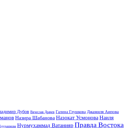
ладимир Дубов
Джамиля Аипова
Галина Глушкова
Вячеслав Драчев
йманов
Назокат Усмонова
Наиля
Назира Шабанова
Правда Востока
Нурмухаммад Ватанияр
бдураимова