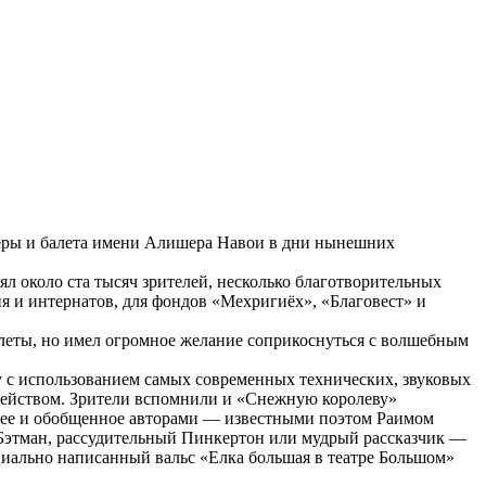
перы и балета имени Алишера Навои в дни нынешних
ял около ста тысяч зрителей, несколько благотворительных
 и интернатов, для фондов «Мехригиёх», «Благовест» и
билеты, но имел огромное желание соприкоснуться с волшебным
у с использованием самых современных технических, звуковых
 действом. Зрители вспомнили и «Снежную королеву»
ранее и обобщенное авторами — известными поэтом Раимом
Бэтман, рассудительный Пинкертон или мудрый рассказчик —
иально написанный вальс «Елка большая в театре Большом»