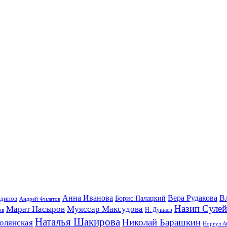
Анна Иванова
Вера Рудакова
В
удинов
Борис Палацкий
Андрей Филатов
Назип Суле
Марат Насыров
Муяссар Максудова
ов
Н. Душаев
Наталья Шакирова
Николай Барашкин
олянская
Норгул А