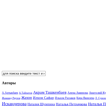
Авторы
Акрам Ташкенбаев
Анатолий К
А.Артыкбаев
Алена Аминова
А.Тайпатов
Жахон
Илхом Сафар
Кира Яковлева
Жамшид Раупов
Ильхом Раззаков
Л. Сувон
Искандерова
Наталья П
Наталья Петрачкова
Наталия Шулепина