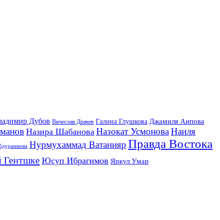
ладимир Дубов
Джамиля Аипова
Галина Глушкова
Вячеслав Драчев
йманов
Назокат Усмонова
Наиля
Назира Шабанова
Правда Востока
Нурмухаммад Ватанияр
бдураимова
 Гентшке
Юсуп Ибрагимов
Яркул Умар