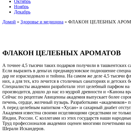
Октябрь
Ноябрь
Декабрь
Домой
»
Здоровье и медицина
»
ФЛАКОН ЦЕЛЕБНЫХ АРО
ФЛАКОН ЦЕЛЕБНЫХ АРОМАТОВ
А точнее 4,5 тысячи таких подарков получили в ташкентских 
Если выразить в деньгах преднаврузовское подношение специал
дар не израсходовало и тийина. На самом же деле 4,5 тысячи 
них, а для тех, кто лечится в столичных санаториях и детских 
Специалисты академии разработали этот целебный парфюм на ос
производится, дошло до нас из мудрой древности и «Канона вр
Сейчас по рецептам Авиценны академия выпускает более соро
печень, сердце, желчный пузырь. Разработками «академиков»
А перед целебным напитком «Хусан» и сахарный диабет отступ
Академия известна своими исцеляющими средствами не только у
Индии, России. С коллегами из этих государств наши народн
Труд профессионалов академии оценен многими почетными наг
Шерали Искандеров.