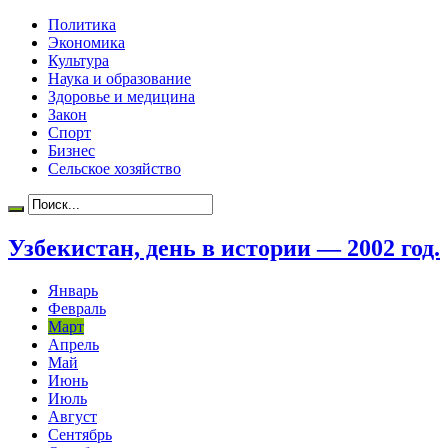
Политика
Экономика
Культура
Наука и образование
Здоровье и медицина
Закон
Спорт
Бизнес
Сельское хозяйство
Узбекистан, день в истории — 2002 год.
Январь
Февраль
Март
Апрель
Май
Июнь
Июль
Август
Сентябрь