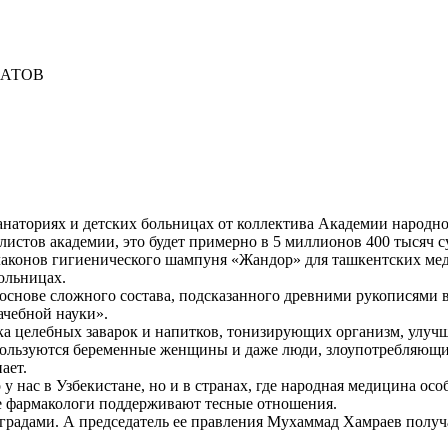
МАТОВ
санаториях и детских больницах от коллектива Академии народн
истов академии, это будет примерно в 5 миллионов 400 тысяч с
флаконов гигиенического шампуня «Жандор» для ташкентских мед
больницах.
нове сложного состава, подсказанного древними рукописями вос
ачебной науки».
ка целебных заварок и напитков, тонизирующих организм, улу
 пользуются беременные женщины и даже люди, злоупотребляющ
ает.
 нас в Узбекистане, но и в странах, где народная медицина осо
ые фармакологи поддерживают тесные отношения.
радами. А председатель ее правления Мухаммад Хамраев получа