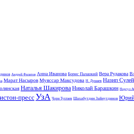
Анна Иванова
Вера Рудакова
В
удинов
Борис Палацкий
Андрей Филатов
Назип Суле
Марат Насыров
Муяссар Максудова
ов
Н. Душаев
Наталья Шакирова
Николай Барашкин
олянская
Норгул А
УзА
истон-пресс
Юрий
Шахабутдин Зайнутдинов
Чори Тухтаев