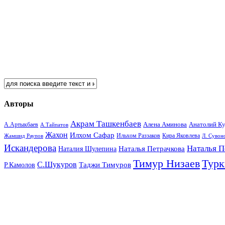
Авторы
Акрам Ташкенбаев
Анатолий К
А.Артыкбаев
Алена Аминова
А.Тайпатов
Жахон
Илхом Сафар
Кира Яковлева
Жамшид Раупов
Ильхом Раззаков
Л. Сувон
Искандерова
Наталья П
Наталья Петрачкова
Наталия Шулепина
Тимур Низаев
Турк
С.Шукуров
Таджи Тимуров
Р.Камолов