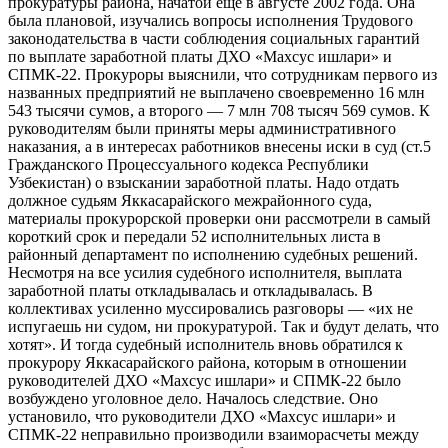
прокуратуры района, начатой еще в августе 2002 года. Она
была плановой, изучались вопросы исполнения Трудового
законодательства в части соблюдения социальных гарантий
по выплате заработной платы ДХО «Махсус ишлари» и
СПМК-22. Прокуроры выяснили, что сотрудникам первого из
названных предприятий не выплачено своевременно 16 млн
543 тысячи сумов, а второго — 7 млн 708 тысяч 569 сумов. К
руководителям были приняты меры административного
наказания, а в интересах работников внесены иски в суд (ст.5
Гражданского Процессуального кодекса Республики
Узбекистан) о взыскании заработной платы. Надо отдать
должное судьям Яккасарайского межрайонного суда,
материалы прокурорской проверки они рассмотрели в самый
короткий срок и передали 52 исполнительных листа в
районный департамент по исполнению судебных решений.
Несмотря на все усилия судебного исполнителя, выплата
заработной платы откладывалась и откладывалась. В
коллективах усиленно муссировались разговоры — «их не
испугаешь ни судом, ни прокуратурой. Так и будут делать, что
хотят». И тогда судебный исполнитель вновь обратился к
прокурору Яккасарайского района, которым в отношении
руководителей ДХО «Махсус ишлари» и СПМК-22 было
возбуждено уголовное дело. Началось следствие. Оно
установило, что руководители ДХО «Махсус ишлари» и
СПМК-22 неправильно производили взаиморасчеты между