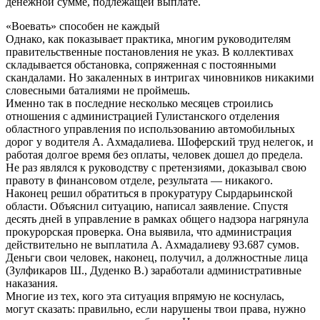
денежной сумме, подлежащей выплате.
«Воевать» способен не каждый
Однако, как показывает практика, многим руководителям
правительственные постановления не указ. В коллективах
складывается обстановка, сопряженная с постоянными
скандалами. Но закаленных в интригах чиновников никакими
словесными баталиями не проймешь.
Именно так в последние несколько месяцев строились
отношения с администрацией Гулистанского отделения
областного управления по использованию автомобильных
дорог у водителя А. Ахмадалиева. Шоферский труд нелегок, и
работая долгое время без оплаты, человек дошел до предела.
Не раз являлся к руководству с претензиями, доказывал свою
правоту в финансовом отделе, результата — никакого.
Наконец решил обратиться в прокуратуру Сырдарьинской
области. Объяснил ситуацию, написал заявление. Спустя
десять дней в управление в рамках общего надзора нагрянула
прокурорская проверка. Она выявила, что администрация
действительно не выплатила А. Ахмадалиеву 93.687 сумов.
Деньги свои человек, наконец, получил, а должностные лица
(Зулфикаров Ш., Дуденко В.) заработали административные
наказания.
Многие из тех, кого эта ситуация впрямую не коснулась,
могут сказать: правильно, если нарушены твои права, нужно