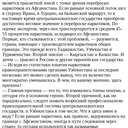
является транзитной зоной с точки зрения переброски
наркотиков из Афганистана. Если раньше основной поток шел
в сторону Ирана, в Турцию, на балканский маршрут, то в
настоящее время центральноазиатские государства приобрели
достаточно весомое значение в переброске наркотиков. По
оценке экспертов, через них транспортируется в среднем 45-
55 процентов наркотиков, исходящих из Афганистана.
Первые, кто сталкивается с этой проблемой, — разумеется,
страны, имеющие с производителем наркотиков общие
границы. Это прежде всего Таджикистан, Узбекистан и
Туркменистан. Второй эшелон — Кыргызстан и Казахстан. И
затем — транзит в Россию и другие европейские государства.
— Исходя из статистики изъятия наркотиков
правоохранительными органами Узбекистана за последние
несколько лет можно сделать вывод, что их количество
многократно уменьшилось. В чем, по вашему мнению, здесь
причина?
— Главная причина — это то, что изымались тонны опиума, а
сегодня это в основном героин. Второй причиной, как ни
парадоксально, следует назвать возросший профессионализм
правоохранительной системы центральноазиатских
государств, и Узбекистана в том числе. Что я здесь имею в
виду? Если раньше наркотики, как правило, задерживались на
границе с Афганистаном, иногда в пути следования через
страну, то сегодня используются так называемые