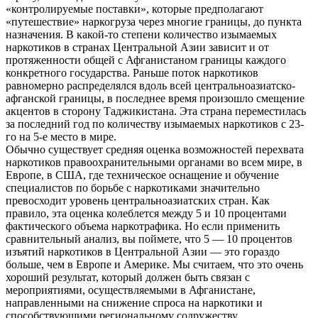
«контролируемые поставки», которые предполагают
«путешествие» наркогруза через многие границы, до пункта
назначения. В какой-то степени количество изымаемых
наркотиков в странах Центральной Азии зависит и от
протяженности общей с Афганистаном границы каждого
конкретного государства. Раньше поток наркотиков
равномерно распределялся вдоль всей центральноазиатско-
афганской границы, в последнее время произошло смещение
акцентов в сторону Таджикистана. Эта страна переместилась
за последний год по количеству изымаемых наркотиков с 23-
го на 5-е место в мире.
Обычно существует средняя оценка возможностей перехвата
наркотиков правоохранительными органами во всем мире, в
Европе, в США, где техническое оснащение и обучение
специалистов по борьбе с наркотиками значительно
превосходит уровень центральноазиатских стран. Как
правило, эта оценка колеблется между 5 и 10 процентами
фактического объема наркотрафика. Но если применить
сравнительный анализ, вы поймете, что 5 — 10 процентов
изъятий наркотиков в Центральной Азии — это гораздо
больше, чем в Европе и Америке. Мы считаем, что это очень
хороший результат, который должен быть связан с
мероприятиями, осуществляемыми в Афганистане,
направленными на снижение спроса на наркотики и
способствующими региональному содружеству.