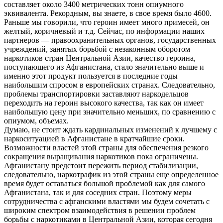
составляет около 3400 метрических тонн опиумного
эквивалента. Рекордным, вы знаете, в свое время было 4600.
Раньше мы говорили, что героин имеет много примесей, он
желтый, коричневый и т.д. Сейчас, по информации наших
партнеров — правоохранительных органов, государственных
учреждений, занятых борьбой с незаконным оборотом
наркотиков стран Центральной Азии, качество героина,
поступающего из Афганистана, стало значительно выше и
именно этот продукт пользуется в последние годы
наибольшим спросом в европейских странах. Следовательно,
проблемы транспортировки заставляют наркодельцов
переходить на героин высокого качества, так как он имеет
наибольшую цену при значительно меньших, по сравнению с
опиумом, объемах.
Думаю, не стоит ждать кардинальных изменений к лучшему с
наркоситуацией в Афганистане в кратчайшие сроки.
Возможности властей этой страны для обеспечения резкого
сокращения выращивания наркотиков пока ограничены.
Афганистану предстоит пережить период стабилизации,
следовательно, наркотрафик из этой страны еще определенное
время будет оставаться большой проблемой как для самого
Афганистана, так и для соседних стран. Поэтому меры
сотрудничества с афганскими властями мы будем сочетать с
широким спектром взаимодействия в решении проблем
борьбы с наркотиками в Центральной Азии, которая сегодня