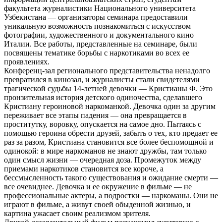
факультета журналистики Национального университета
Узбекистана — организаторы семинара предоставили
уникальную возможность познакомиться с искусством
фотографии, художественного и документального кино
Италии. Все работы, представленные на семинаре, были
посвящены тематике борьбы с наркотиками во всех ее
проявлениях.
Конференц-зал регионального представительства ненадолго
превратился в кинозал, и журналисты стали свидетелями
трагической судьбы 14-летней девочки — Кристианы Ф. Это
пронзительная история детского одиночества, сделавшего
Кристиану героиновой наркоманкой. Девочка один за другим
переживает все этапы падения — она превращается в
проститутку, воровку, опускается на самое дно. Пытаясь с
помощью героина обрести друзей, забыть о тех, кто предает ее
раз за разом, Кристиана становится все более беспомощной и
одинокой: в мире наркоманов не знают дружбы, там только
один смысл жизни — очередная доза. Промежуток между
приемами наркотиков становится все короче, а
бессмысленность такого существования и ожидание смерти —
все очевиднее. Девочка и ее окружение в фильме — не
профессиональные актеры, а подростки — наркоманы. Они не
играют в фильме, а живут своей обыденной жизнью, и
картина ужасает своим реализмом зрителя.