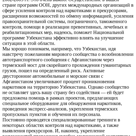
стране программ ООН, других международных организаций в
сфере усиления контроля над наркотиками и прекурсорами,
расширения возможностей по обмену информацией, усиления
правоохранительной системы, пограничного, таможенного
контроля, помощи в реализации превентивных, лечебных и
реабилитационных мер, надеюсь, поможет Национальной
программе Узбекистана эффективно влиять на улучшение
ситуации в этой области.
Мы хорошо понимаем, например, что Узбекистан, идя
навстречу пожеланиям мирового сообщества о возобновлении
автотранспортного сообщения с Афганистаном через
термезский мост для скорейшего прохождения гуманитарных
грузов, пошел на определенный риск. Активные
двусторонние автомобильные и морские связи с
Афганистаном увеличивают процент проникновения
наркотиков на территорию Узбекистана. Однако сообщество
не оставляет здесь вашу страну без содействия — ей будет
предложена помощь в рамках проектов, предлагающих
специальное оборудование для обнаружения наркотиков,
проведения экспресс-анализов, укрепления термезских
пропускных пунктов и обучения их персонала.
Постоянно проводятся специализированные тренинги в
некоторых областях контроля над наркотиками, а также
выявления прекурсоров. И, наконец, укрепление