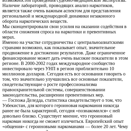
возможностей проведения судебно-медицинской экспертизы.
Наличие лабораторий, проводящих анализ наркотиков,
является также очень важным аспектом для представления
региональной и международной динамики незаконного
оборота наркотических веществ.
Мы сконцентрировали свои усилия на оказании содействия в
области снижения спроса на наркотики и превентивных
мерах.
Именно на участке сотрудничества с центральноазиатскими
странами возможно, как показывает опыт, значительное
продвижение в достижении результатов. Даже ограниченное
финансирование может дать очень высокие показатели в этом
регионе. В 2000-2002 годах международное сообщество
инвестировало через УНП в регион приблизительно 10
миллионов долларов. Сегодня есть все основания говорить о
том, что значительно улучшились все основные показатели,
свидетельствующие о росте профессионализма
правоохранительной системы, совершенствовании
законодательства, расширении превентивных мер.
— Госпожа Деледда, статистика свидетельствует о том, что
Узбекистан, для которого героиновая наркомания никогда
ранее не была характерной, сегодня «познакомился» с ней
довольно близко. Существует мнение, что героиновый
наркоман никогда не сможет излечиться. Европейский опыт
«общения» с героиновыми наркоманами — более 20 лет. Чему