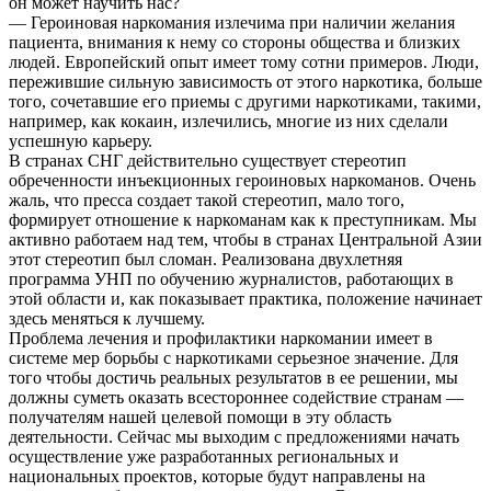
он может научить нас?
— Героиновая наркомания излечима при наличии желания
пациента, внимания к нему со стороны общества и близких
людей. Европейский опыт имеет тому сотни примеров. Люди,
пережившие сильную зависимость от этого наркотика, больше
того, сочетавшие его приемы с другими наркотиками, такими,
например, как кокаин, излечились, многие из них сделали
успешную карьеру.
В странах СНГ действительно существует стереотип
обреченности инъекционных героиновых наркоманов. Очень
жаль, что пресса создает такой стереотип, мало того,
формирует отношение к наркоманам как к преступникам. Мы
активно работаем над тем, чтобы в странах Центральной Азии
этот стереотип был сломан. Реализована двухлетняя
программа УНП по обучению журналистов, работающих в
этой области и, как показывает практика, положение начинает
здесь меняться к лучшему.
Проблема лечения и профилактики наркомании имеет в
системе мер борьбы с наркотиками серьезное значение. Для
того чтобы достичь реальных результатов в ее решении, мы
должны суметь оказать всестороннее содействие странам —
получателям нашей целевой помощи в эту область
деятельности. Сейчас мы выходим с предложениями начать
осуществление уже разработанных региональных и
национальных проектов, которые будут направлены на