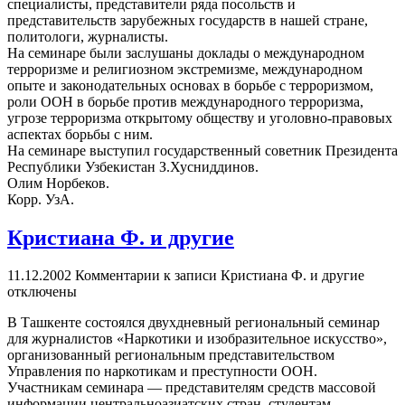
специалисты, представители ряда посольств и
представительств зарубежных государств в нашей стране,
политологи, журналисты.
На семинаре были заслушаны доклады о международном
терроризме и религиозном экстремизме, международном
опыте и законодательных основах в борьбе с терроризмом,
роли ООН в борьбе против международного терроризма,
угрозе терроризма открытому обществу и уголовно-правовых
аспектах борьбы с ним.
На семинаре выступил государственный советник Президента
Республики Узбекистан З.Хусниддинов.
Олим Норбеков.
Корр. УзА.
Кристиана Ф. и другие
11.12.2002
Комментарии
к записи Кристиана Ф. и другие
отключены
В Ташкенте состоялся двухдневный региональный семинар
для журналистов «Наркотики и изобразительное искусство»,
организованный региональным представительством
Управления по наркотикам и преступности ООН.
Участникам семинара — представителям средств массовой
информации центральноазиатских стран, студентам