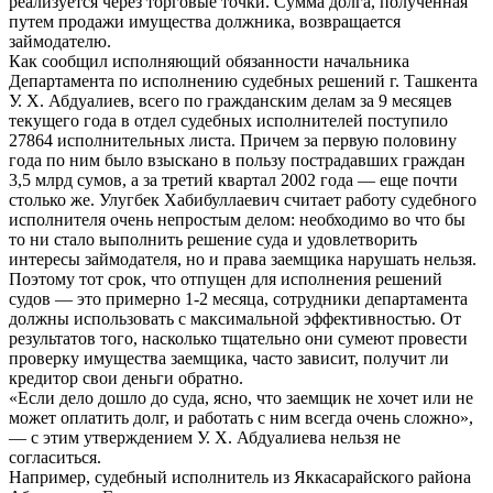
реализуется через торговые точки. Сумма долга, полученная
путем продажи имущества должника, возвращается
займодателю.
Как сообщил исполняющий обязанности начальника
Департамента по исполнению судебных решений г. Ташкента
У. Х. Абдуалиев, всего по гражданским делам за 9 месяцев
текущего года в отдел судебных исполнителей поступило
27864 исполнительных листа. Причем за первую половину
года по ним было взыскано в пользу пострадавших граждан
3,5 млрд сумов, а за третий квартал 2002 года — еще почти
столько же. Улугбек Хабибуллаевич считает работу судебного
исполнителя очень непростым делом: необходимо во что бы
то ни стало выполнить решение суда и удовлетворить
интересы займодателя, но и права заемщика нарушать нельзя.
Поэтому тот срок, что отпущен для исполнения решений
судов — это примерно 1-2 месяца, сотрудники департамента
должны использовать с максимальной эффективностью. От
результатов того, насколько тщательно они сумеют провести
проверку имущества заемщика, часто зависит, получит ли
кредитор свои деньги обратно.
«Если дело дошло до суда, ясно, что заемщик не хочет или не
может оплатить долг, и работать с ним всегда очень сложно»,
— с этим утверждением У. Х. Абдуалиева нельзя не
согласиться.
Например, судебный исполнитель из Яккасарайского района