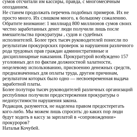
сумов отсчитали им кассиры, правда, с многомесячным
опозданием.
Не станем продолжать перечень подобных примеров. Их не
просто много. Их слишком много, к большому сожалению.
Обратите внимание: 1 миллиард 800 миллионов сумов своих
честно заработанных денег люди получили лишь после
вмешательства прокуратуры , судов и судебных
исполнителей. Более трех тысяч руководителей понесли по
результатам прокурорских проверок за нарушения различного
рода трудовых прав граждан административные и
дисциплинарные наказания. Прокуратурой возбуждено 157
уголовных дел по фактам должностной халатности,
нецелевому использованию, присвоению денежных средств,
предназначенных для оплаты труда, другим причинам,
результатом которых было одно — несвоевременная выдача
заработной платы.
Более полутора тысяч руководителей различных организаций
республики получили предостережения прокуратуры о
недопустимости нарушения закона.
Редакция, разумеется, не наделена правом предостерегать
кого-либо. Мы можем лишь спросить: до каких пор люди
будут ходить в кассу за зарплатой в «сопровождении»
прокуроров?
Наталья Кочубей.