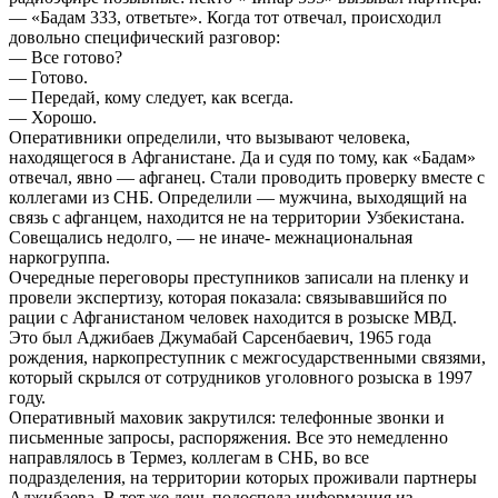
— «Бадам 333, ответьте». Когда тот отвечал, происходил
довольно специфический разговор:
— Все готово?
— Готово.
— Передай, кому следует, как всегда.
— Хорошо.
Оперативники определили, что вызывают человека,
находящегося в Афганистане. Да и судя по тому, как «Бадам»
отвечал, явно — афганец. Стали проводить проверку вместе с
коллегами из СНБ. Определили — мужчина, выходящий на
связь с афганцем, находится не на территории Узбекистана.
Совещались недолго, — не иначе- межнациональная
наркогруппа.
Очередные переговоры преступников записали на пленку и
провели экспертизу, которая показала: связывавшийся по
рации с Афганистаном человек находится в розыске МВД.
Это был Аджибаев Джумабай Сарсенбаевич, 1965 года
рождения, наркопреступник с межгосударственными связями,
который скрылся от сотрудников уголовного розыска в 1997
году.
Оперативный маховик закрутился: телефонные звонки и
письменные запросы, распоряжения. Все это немедленно
направлялось в Термез, коллегам в СНБ, во все
подразделения, на территории которых проживали партнеры
Аджибаева. В тот же день подоспела информация из