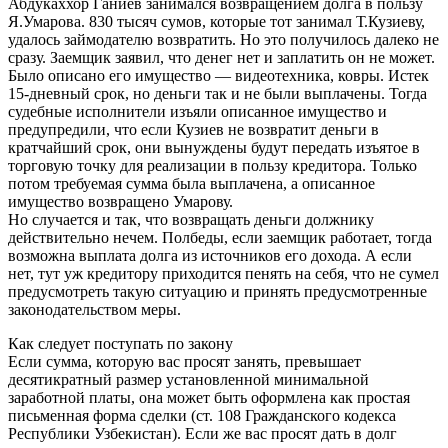
Абдукаххор Ганиев занимался возвращением долга в пользу
Я.Умарова. 830 тысяч сумов, которые тот занимал Т.Кузиеву,
удалось займодателю возвратить. Но это получилось далеко не
сразу. Заемщик заявил, что денег нет и заплатить он не может.
Было описано его имущество — видеотехника, ковры. Истек
15-дневный срок, но деньги так и не были выплачены. Тогда
судебные исполнители изъяли описанное имущество и
предупредили, что если Кузиев не возвратит деньги в
кратчайший срок, они вынуждены будут передать изъятое в
торговую точку для реализации в пользу кредитора. Только
потом требуемая сумма была выплачена, а описанное
имущество возвращено Умарову.
Но случается и так, что возвращать деньги должнику
действительно нечем. Полбеды, если заемщик работает, тогда
возможна выплата долга из источников его дохода. А если
нет, тут уж кредитору приходится пенять на себя, что не сумел
предусмотреть такую ситуацию и принять предусмотренные
законодательством меры.
Как следует поступать по закону
Если сумма, которую вас просят занять, превышает
десятикратный размер установленной минимальной
заработной платы, она может быть оформлена как простая
письменная форма сделки (ст. 108 Гражданского кодекса
Республики Узбекистан). Если же вас просят дать в долг