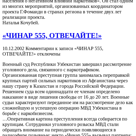
населения о негативном влиянии наркотиков». Он стал одним
из многих мероприятий, организованных координатором
проекта Г.Фомаиди в странах региона в течение двух лет
реализации проекта.
Наталья Кочубей.
«ЧИНАР 555, ОТВЕЧАЙТЕ!»
10.12.2002
Комментарии
к записи «ЧИНАР 555,
ОТВЕЧАЙТЕ!»
отключены
Военный суд Республики Узбекистан завершил рассмотрение
уголовного дела, связанного с наркотрафиком.
Организованная преступная группа занималась переправкой
крупных партий сильных наркотиков из Афганистана через
нашу страну в Казахстан и города Российской Федерации.
Решением суда всем одиннадцати ее членам определено
наказание в виде лишения свободы от 16 до 20 лет. Военные
судьи характеризуют переданное им на рассмотрение дело как
сложнейшую и успешную операцию МВД Узбекистана в
борьбе с наркобизнесом.
…Оперативная картина преступления всегда собирается по
крупицам. Сотрудники уголовного розыска МВД стали
обращать внимание на периодически появляющиеся в
радиоэфире позывные: некто «Чинар 555» вызывал партнера: