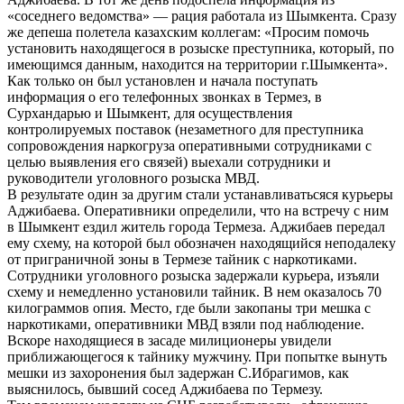
«соседнего ведомства» — рация работала из Шымкента. Сразу
же депеша полетела казахским коллегам: «Просим помочь
установить находящегося в розыске преступника, который, по
имеющимся данным, находится на территории г.Шымкента».
Как только он был установлен и начала поступать
информация о его телефонных звонках в Термез, в
Сурхандарью и Шымкент, для осуществления
контролируемых поставок (незаметного для преступника
сопровождения наркогруза оперативными сотрудниками с
целью выявления его связей) выехали сотрудники и
руководители уголовного розыска МВД.
В результате один за другим стали устанавливатьсяся курьеры
Аджибаева. Оперативники определили, что на встречу с ним
в Шымкент ездил житель города Термеза. Аджибаев передал
ему схему, на которой был обозначен находящийся неподалеку
от приграничной зоны в Термезе тайник с наркотиками.
Сотрудники уголовного розыска задержали курьера, изъяли
схему и немедленно установили тайник. В нем оказалось 70
килограммов опия. Место, где были закопаны три мешка с
наркотиками, оперативники МВД взяли под наблюдение.
Вскоре находящиеся в засаде милиционеры увидели
приближающегося к тайнику мужчину. При попытке вынуть
мешки из захоронения был задержан С.Ибрагимов, как
выяснилось, бывший сосед Аджибаева по Термезу.