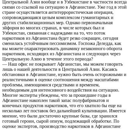
Центральной Азии вообще и в Узбекистане в частности всегда
связан со ссылкой на ситуацию в Афганистане. Уже год в этой
стране осуществляется антитеррористическая операция,
сопровождающаяся целым комплексом гуманитарных и
других стабилизационных мер. Однако первоначальная
эйфория во многих странах, в числе которых был и
Узбекистан, связанная с надеждами на то, что поток
наркотиков из Афганистана будет резко сокращен, сегодня
сменилась устойчивым пессимизмом. Госпожа Деледда, как
вы можете охарактеризовать динамику незаконного оборота
наркотиков, исходящих из Афганистана и следующих через
Центральную Азию в течение этого периода?
— Наш офис не покрывает Афганистан, мы можем говорить
лишь о нашей деятельности в Центральной Азии. Касаясь
обстановки в Афганистане, нужно быть очень осторожными и
реалистичными в оценке соотношения между масштабами
проблемы, имеющимися средствами и временем,
необходимым для интенсивного воздействия на ситуацию.
Многие эксперты убеждены, что за прошедшие годы в
Афганистане накоплен такой запас полуфабрикатов и
конечных продуктов наркотиков, что его хватило бы еще на
несколько лет поставок без дальнейшей культивации. Имеется
мнение, что были достаточно крупные базы, где хранился
готовый героин, сырой опиум, подлежащий обработке. По
оценке экспертов, производство наркотиков в Афганистане