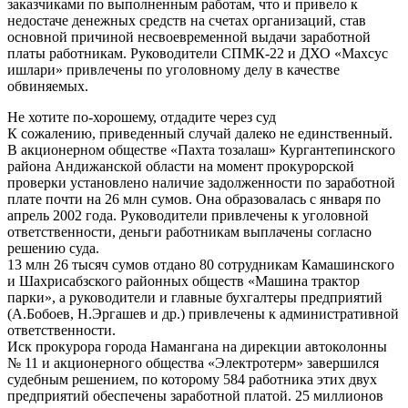
заказчиками по выполненным работам, что и привело к
недостаче денежных средств на счетах организаций, став
основной причиной несвоевременной выдачи заработной
платы работникам. Руководители СПМК-22 и ДХО «Махсус
ишлари» привлечены по уголовному делу в качестве
обвиняемых.
Не хотите по-хорошему, отдадите через суд
К сожалению, приведенный случай далеко не единственный.
В акционерном обществе «Пахта тозалаш» Кургантепинского
района Андижанской области на момент прокурорской
проверки установлено наличие задолженности по заработной
плате почти на 26 млн сумов. Она образовалась с января по
апрель 2002 года. Руководители привлечены к уголовной
ответственности, деньги работникам выплачены согласно
решению суда.
13 млн 26 тысяч сумов отдано 80 сотрудникам Камашинского
и Шахрисабзского районных обществ «Машина трактор
парки», а руководители и главные бухгалтеры предприятий
(А.Бобоев, Н.Эргашев и др.) привлечены к административной
ответственности.
Иск прокурора города Намангана на дирекции автоколонны
№ 11 и акционерного общества «Электротерм» завершился
судебным решением, по которому 584 работника этих двух
предприятий обеспечены заработной платой. 25 миллионов