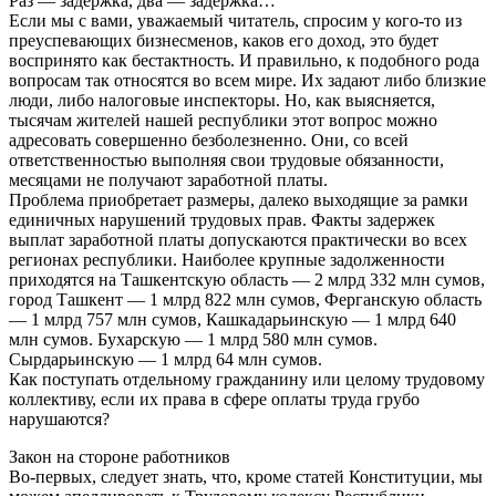
Раз — задержка, два — задержка…
Если мы с вами, уважаемый читатель, спросим у кого-то из
преуспевающих бизнесменов, каков его доход, это будет
воспринято как бестактность. И правильно, к подобного рода
вопросам так относятся во всем мире. Их задают либо близкие
люди, либо налоговые инспекторы. Но, как выясняется,
тысячам жителей нашей республики этот вопрос можно
адресовать совершенно безболезненно. Они, со всей
ответственностью выполняя свои трудовые обязанности,
месяцами не получают заработной платы.
Проблема приобретает размеры, далеко выходящие за рамки
единичных нарушений трудовых прав. Факты задержек
выплат заработной платы допускаются практически во всех
регионах республики. Наиболее крупные задолженности
приходятся на Ташкентскую область — 2 млрд 332 млн сумов,
город Ташкент — 1 млрд 822 млн сумов, Ферганскую область
— 1 млрд 757 млн сумов, Кашкадарьинскую — 1 млрд 640
млн сумов. Бухарскую — 1 млрд 580 млн сумов.
Сырдарьинскую — 1 млрд 64 млн сумов.
Как поступать отдельному гражданину или целому трудовому
коллективу, если их права в сфере оплаты труда грубо
нарушаются?
Закон на стороне работников
Во-первых, следует знать, что, кроме статей Конституции, мы