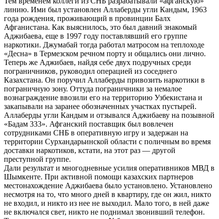
Тем временем коллеги из СНБ разрабатывали «афганскую»
линию. Ими был установлен Аллаберды угли Кандым, 1963
года рождения, проживающий в провинции Балх
Афганистана. Как выяснилось, это был давний знакомый
Аджибаева, еще в 1997 году поставлявший его группе
наркотики. Джумабай тогда работал матросом на теплоходе
«Десна» в Термезском речном порту и общались они лично.
Теперь же Аджибаев, найдя себе двух подручных среди
пограничников, руководил операцией из соседнего
Казахстана. Он поручил Аллаберды привозить наркотики в
пограничную зону. Оттуда пограничники за немалое
вознаграждение ввозили его на территорию Узбекистана и
закапывали на заранее обозначенных участках пустырей.
Аллаберды угли Кандым и отзывался Аджибаеву на позывной
«Бадам 333». Афганский поставщик был вовлечен
сотрудниками СНБ в оперативную игру и задержан на
территории Сурхандарьинской области с поличным во время
доставки наркотиков, кстати, на этот раз — другой
преступной группе.
Дали результат и многодневные усилия оперативников МВД в
Шымкенте. При активной помощи казахских партнеров
местонахождение Аджибаева было установлено. Установлено
несмотря на то, что много дней в квартиру, где он жил, никто
не входил, и никто из нее не выходил. Мало того, в ней даже
не включался свет, никто не поднимал звонивший телефон.