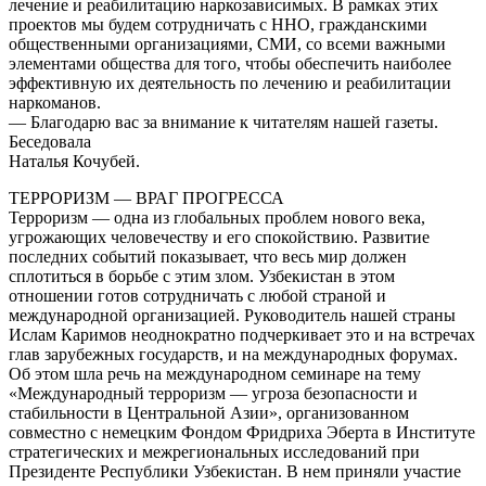
лечение и реабилитацию наркозависимых. В рамках этих
проектов мы будем сотрудничать с ННО, гражданскими
общественными организациями, СМИ, со всеми важными
элементами общества для того, чтобы обеспечить наиболее
эффективную их деятельность по лечению и реабилитации
наркоманов.
— Благодарю вас за внимание к читателям нашей газеты.
Беседовала
Наталья Кочубей.
ТЕРРОРИЗМ — ВРАГ ПРОГРЕССА
Терроризм — одна из глобальных проблем нового века,
угрожающих человечеству и его спокойствию. Развитие
последних событий показывает, что весь мир должен
сплотиться в борьбе с этим злом. Узбекистан в этом
отношении готов сотрудничать с любой страной и
международной организацией. Руководитель нашей страны
Ислам Каримов неоднократно подчеркивает это и на встречах
глав зарубежных государств, и на международных форумах.
Об этом шла речь на международном семинаре на тему
«Международный терроризм — угроза безопасности и
стабильности в Центральной Азии», организованном
совместно с немецким Фондом Фридриха Эберта в Институте
стратегических и межрегиональных исследований при
Президенте Республики Узбекистан. В нем приняли участие