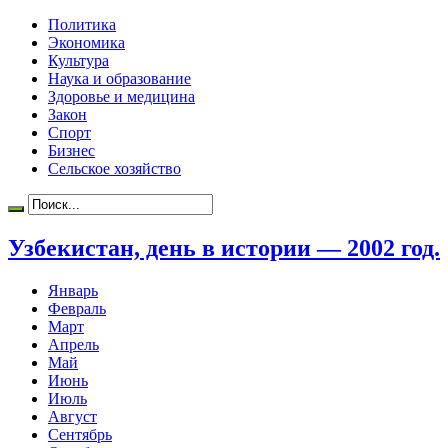
Политика
Экономика
Культура
Наука и образование
Здоровье и медицина
Закон
Спорт
Бизнес
Сельское хозяйство
Узбекистан, день в истории — 2002 год.
Январь
Февраль
Март
Апрель
Май
Июнь
Июль
Август
Сентябрь