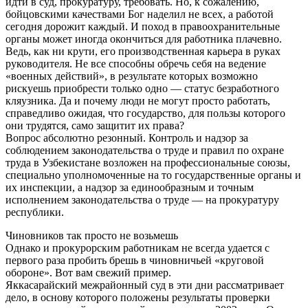
идти в суд, прокуратуру, требовать. Но, к сожалению,
бойцовскими качествами Бог наделил не всех, а работой
сегодня дорожит каждый. И поход в правоохранительные
органы может иногда окончиться для работника плачевно.
Ведь, как ни крути, его производственная карьера в руках
руководителя. Не все способны обречь себя на ведение
«военных действий», в результате которых возможно
рискуешь приобрести только одно — статус безработного
кляузника. Да и почему люди не могут просто работать,
справедливо ожидая, что государство, для пользы которого
они трудятся, само защитит их права?
Вопрос абсолютно резонный. Контроль и надзор за
соблюдением законодательства о труде и правил по охране
труда в Узбекистане возложен на профессиональные союзы,
специально уполномоченные на то государственные органы и
их инспекции, а надзор за единообразным и точным
исполнением законодательства о труде — на прокуратуру
республики.
Чиновников так просто не возьмешь
Однако и прокурорским работникам не всегда удается с
первого раза пробить брешь в чиновничьей «круговой
обороне». Вот вам свежий пример.
Яккасарайский межрайонный суд в эти дни рассматривает
дело, в основу которого положены результаты проверки