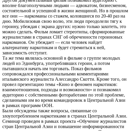
Другой документальный фильм познакомил аудиторию с
вполне благополучными людьми — адвокатом, бизнесменом,
состоятельной и успешной в жизни женщиной. Но в прошлом
все они — наркоманы со стажем, коловшиеся по 20-40 раз на
дню. Мобилизовав свою волю, эти люди преодолели тягу к
героину, убеждая с экрана других: нужно только захотеть, это
можно сделать. Фильм ломает стереотипы, сформированные
журналистами в странах СНГ об обреченности героиновых
наркоманов. Он убеждает — если человек найдет
альтернативу наркотикам и будет стремиться к ней,
зависимость отступит.
Та же тема являлась основной в фильме о группе молодых
людей из Эдинбурга, употреблявших героин, а потом
пытавшихся начать им торговать. Показ фильмов
сопровождался профессиональными комментариями
итальянского журналиста Алессандро Скотти. Кроме того, он
провел презентацию темы «Кино и феномен наркотиков:
взаимоотношения, подходы и возможности» и познакомил
аудиторию с собственными фотоработами по этой проблеме,
сделанными им во время командировок в Центральной Азии
в рамках программ ООН.
Были обсуждены также вопросы, связанные со
злоупотреблением наркотиками в странах Центральной Азии.
Семинар проведен в рамках проекта «Обучение журналистов
стран Центральной Азии и повышение информированности