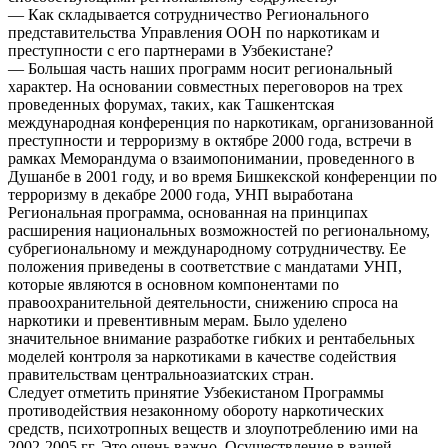
— Как складывается сотрудничество Регионального
представительства Управления ООН по наркотикам и
преступности с его партнерами в Узбекистане?
— Большая часть наших программ носит региональный
характер. На основании совместных переговоров на трех
проведенных форумах, таких, как Ташкентская
международная конференция по наркотикам, организованной
преступности и терроризму в октябре 2000 года, встречи в
рамках Меморандума о взаимопонимании, проведенного в
Душанбе в 2001 году, и во время Бишкекской конференции по
терроризму в декабре 2000 года, УНП выработана
Региональная программа, основанная на принципах
расширения национальных возможностей по региональному,
субрегиональному и международному сотрудничеству. Ее
положения приведены в соответствие с мандатами УНП,
которые являются в основном компонентами по
правоохранительной деятельности, снижению спроса на
наркотики и превентивным мерам. Было уделено
значительное внимание разработке гибких и рентабельных
моделей контроля за наркотиками в качестве содействия
правительствам центральноазиатских стран.
Следует отметить принятие Узбекистаном Программы
противодействия незаконному обороту наркотических
средств, психотропных веществ и злоупотреблению ими на
2002-2005 гг. Это очень важно. Осуществление в вашей