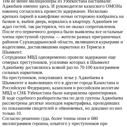
Тем не менее милиционеры из Узбекистана настаивали:
Аджибаев именно здесь. И руководители казахского ОМОНа
наконец согласились провести задержание. Несколько
крепких парней в камуфляже ночью осторожно взобрались на
балкон и, выбив дверь, ворвались в квартиру. Аджибаев не
ждал гостей, так растерялся, что не оказал сопротивления.
После его первичного допроса были выявлены все остальные
члены преступной группы — жители разных приграничных
районов Сурхандарьинской области, являвшиеся курьерами и
водителями, доставлявшими наркотики из Термеза в
Шымкент.
Сотрудники МВД одновременно провели задержание еще
семерых преступников, усилиями которых в Шымкент
Аджибаеву доставлялось всякий раз по 70-100 килограммов
сильных наркотиков.
На преступников, покупавших зелье у Аджибаева в
Шымкенте и вывозивших его в другие города Казахстана и
Российскую Федерацию, казахским и российским коллегам
МВД и СНБ Узбекистана были направлены ориентировки.
В ходе судебного разбирательства по делу группы Аджибаева
рассмотрены десятки эпизодов наркотрафика, проходивших
по показаниям свидетелей и обвиняемых, но доказано из них
только 10.
Согласно решению суда, более тонны опия и 680
миллиграммов героина, изъятого у преступников при