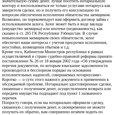
значительную сумму денег, лучше посетить нотариальную
контору и воспользоваться не только услугами нотариуса как
заверителя сделки, но и получить его консультацию по
вопросам обеспечения исполнения обязательства заемщиком.
Возможно, он порекомендует вам оформить договор займа с
использованием залога. Залог может быть в виде заклада
(имущество заемщика) или ипотеки (недвижимость), как
сказано в ст. 265 ГК Республики Узбекистан. В случае
невыполнения заемщиком своих обязательств, залог
обеспечит ваши интересы с учетом просрочки исполнения,
неустойки, возмещения убытков и т.д.
Кроме того, Кабинетом Министров республики в рамках
осуществляемой в стране судебно-правовой реформы принято
постановление № 26 от 18 января 2002 года «Об утверждении
перечня документов, по которым взыскание задолженности
производится в бесспорном порядке на основании
исполнительных надписей, совершаемых нотариусами».
Коротко — о сути этого важного документа в применении к
обсуждаемой проблеме. Нотариально удостоверенные сделки,
связанные с получением денег, осуществлением возврата или
передачи имущества подпадают под пункт 1 названного
перечня.
Попросту говоря, если вы нотариально оформили сделку,
связанную с получением денег, и своевременно не можете
получить их обратно, вам совершенно незачем ходить по