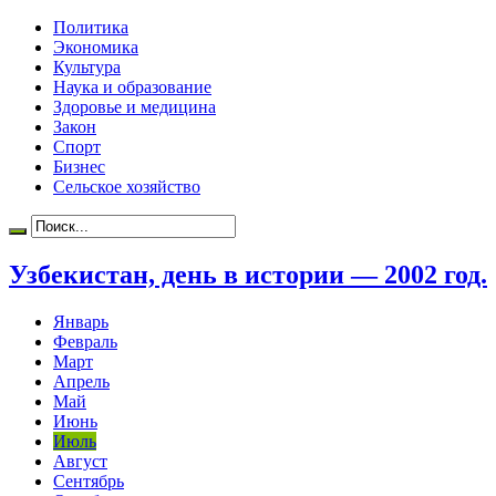
Политика
Экономика
Культура
Наука и образование
Здоровье и медицина
Закон
Спорт
Бизнес
Сельское хозяйство
Узбекистан, день в истории — 2002 год.
Январь
Февраль
Март
Апрель
Май
Июнь
Июль
Август
Сентябрь