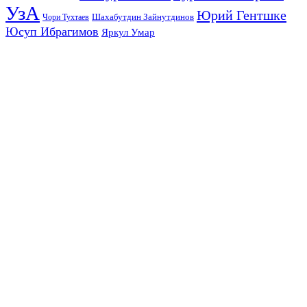
УзА
Юрий Гентшке
Шахабутдин Зайнутдинов
Чори Тухтаев
Юсуп Ибрагимов
Яркул Умар