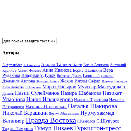
Авторы
Акрам Ташкенбаев
Анатолий
А.Артыкбаев
Алена Аминова
А.Тайпатов
Анна Иванова
Вера
Кудинов
Борис Палацкий
Андрей Филатов
Рудакова
Владимир Дубов
Галина Глушкова
Вячеслав Драчев
Жахон
Джамиля Аипова
Илхом Сафар
Жамшид Раупов
Ильхом Раззаков
Марат Насыров
Муяссар Максудова
Кира Яковлева
Л. Сувонов
Н.
Назип Сулейманов
Назокат
Назира Шабанова
Душаев
Усмонова
Наиля Искандерова
Наталья
Наталия Шулепина
Наталья Шакирова
Наталья Полянская
Петрачкова
Николай Барашкин
Нурмухаммад
Норгул Абдураимова
Правда Востока
Ватанияр
С.Шукуров
Р.Камолов
Тимур Низаев
Туркистон-пресс
Таджи Тимуров