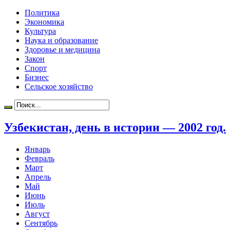
Политика
Экономика
Культура
Наука и образование
Здоровье и медицина
Закон
Спорт
Бизнес
Сельское хозяйство
Узбекистан, день в истории — 2002 год.
Январь
Февраль
Март
Апрель
Май
Июнь
Июль
Август
Сентябрь