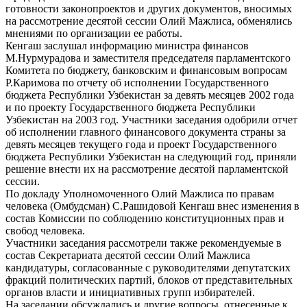
готовности законопроектов и других документов, вносимых
на рассмотрение десятой сессии Олий Мажлиса, обменялись
мнениями по организации ее работы.
Кенгаш заслушал информацию министра финансов
М.Нурмурадова и заместителя председателя парламентского
Комитета по бюджету, банковским и финансовым вопросам
Р.Каримова по отчету об исполнении Государственного
бюджета Республики Узбекистан за девять месяцев 2002 года
и по проекту Государственного бюджета Республики
Узбекистан на 2003 год. Участники заседания одобрили отчет
об исполнении главного финансового документа страны за
девять месяцев текущего года и проект Государственного
бюджета Республики Узбекистан на следующий год, приняли
решение внести их на рассмотрение десятой парламентской
сессии.
По докладу Уполномоченного Олий Мажлиса по правам
человека (Омбудсман) С.Рашидовой Кенгаш внес изменения в
состав Комиссии по соблюдению конституционных прав и
свобод человека.
Участники заседания рассмотрели также рекомендуемые в
состав Секретариата десятой сессии Олий Мажлиса
кандидатуры, согласованные с руководителями депутатских
фракций политических партий, блоков от представительных
органов власти и инициативных групп избирателей.
На заседании обсуждались и другие вопросы, отнесенные к