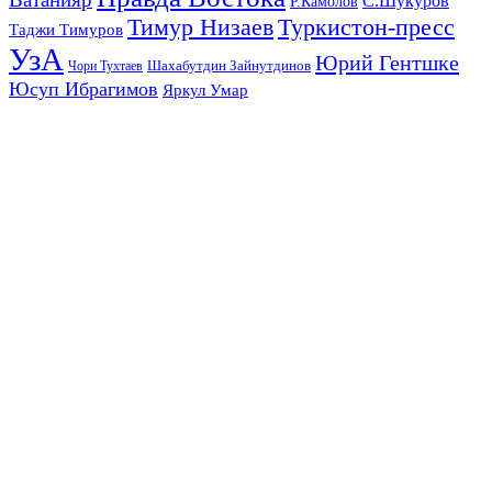
С.Шукуров
Р.Камолов
Тимур Низаев
Туркистон-пресс
Таджи Тимуров
УзА
Юрий Гентшке
Шахабутдин Зайнутдинов
Чори Тухтаев
Юсуп Ибрагимов
Яркул Умар