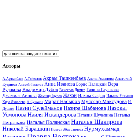
Авторы
Акрам Ташкенбаев
Анатолий
А.Артыкбаев
Алена Аминова
А.Тайпатов
Анна Иванова
Вера
Кудинов
Борис Палацкий
Андрей Филатов
Рудакова
Владимир Дубов
Галина Глушкова
Вячеслав Драчев
Жахон
Джамиля Аипова
Илхом Сафар
Жамшид Раупов
Ильхом Раззаков
Марат Насыров
Муяссар Максудова
Кира Яковлева
Л. Сувонов
Н.
Назип Сулейманов
Назокат
Назира Шабанова
Душаев
Усмонова
Наиля Искандерова
Наталья
Наталия Шулепина
Наталья Шакирова
Наталья Полянская
Петрачкова
Николай Барашкин
Нурмухаммад
Норгул Абдураимова
Правда Востока
Ватанияр