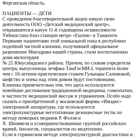
Ферганская область.
ПАЦИЕНТЫ — ДЕТИ
С проведения благотворительной акции начало свою
деятельность ООО «Детский медицинский центр»,
открывшееся в канун 11-й годовщины независимости
Узбекистана близ станции метро «Ешлик» в Ташкенте.
Первыми пациентами этой уникальной пока в республике
подобной частной клиники, получившей официальное
разрешение Минздрава нашей страны, стали воспитанники
дома милосердия
№ 21 Юнусабадского района. Причем, по словам учредителя
центра, выпускницы лечфака ТашГосМИ-I, терапевта более
чем с 10-летним практическим стажем Гульнары Салимовой,
шефство и опека над этим домом будут постоянными.
Клиника примечательна тем, что здесь используются
новейшие достижения традиционной медицины, гомеопатии,
в частности медицинский массаж и упражнения. Особо надо
сказать о приобретенной у московской фирмы «Имэдис»
электронной аппаратуры, где используются
электропунктурные вегетативные резонансные тесты по
методу немецких медиков Р. Фолля и
Х. Шиммеля и усовершенствованные группой российских
врачей, биологов, специалистов по медтехнике.
Если в германском методе электропунктурной диагностики и