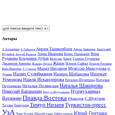
Авторы
Акрам Ташкенбаев
Анатолий
А.Артыкбаев
Алена Аминова
А.Тайпатов
Анна Иванова
Вера
Кудинов
Борис Палацкий
Андрей Филатов
Рудакова
Владимир Дубов
Галина Глушкова
Вячеслав Драчев
Жахон
Джамиля Аипова
Илхом Сафар
Жамшид Раупов
Ильхом Раззаков
Марат Насыров
Муяссар Максудова
Кира Яковлева
Л. Сувонов
Н.
Назип Сулейманов
Назокат
Назира Шабанова
Душаев
Усмонова
Наиля Искандерова
Наталья
Наталия Шулепина
Наталья Шакирова
Наталья Полянская
Петрачкова
Николай Барашкин
Нурмухаммад
Норгул Абдураимова
Правда Востока
Ватанияр
С.Шукуров
Р.Камолов
Тимур Низаев
Туркистон-пресс
Таджи Тимуров
УзА
Юрий Гентшке
Шахабутдин Зайнутдинов
Чори Тухтаев