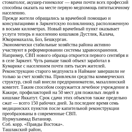
стоматолог, акушер-гинеколог — врачи почти всех профессий
способны оказать на месте первую медпомощь пятитысячному
населению.
Прежде жители обращались за врачебной помощью и
консультациями в Заркентскую поликлинику, расположенную
в восьми километрах. Новый врачебный пункт оказывает
услуги теперь и населению кишлаков Дустлик, Калача,
Юкоримахалла, Боз, Бешкурган.
Экономически стабильные хозяйства района активно
участвуют в реформировании системы здравоохранения.
Например, СВП нового образца откроется первого сентября и
в селе Заркент. Чуть раньше такой объект заработал в
Кумарике с населением почти пять тысяч жителей.
Реконструкцию старого медпункта в Наймане завершили не
только за счет хозяйства. Привлекли средства коммерческих
структур, свой пай внесли предприниматели, махаллинский
комитет. Таким способом сооружается лечебное учреждение в
Какире, профилакторий на 50 мест для пожилых людей в
кишлаке Яккатут. Срок сдачи этих объектов также предельно
сжат — всего 150 рабочих дней. За последнее время семь
медицинских пунктов после капительной реконструкции
преобразованы в современные СВП.
Нурмухаммад Ватанияр.
Соб. корр. «Правды Востока».
Ташлакский район,