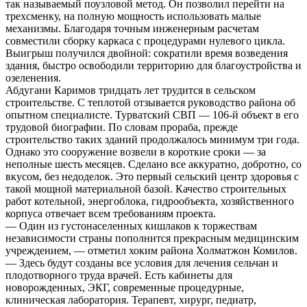
так называемый поузловой метод. Он позволил перейти на
трехсменку, на полную мощность использовать малые
механизмы. Благодаря точным инженерным расчетам
совместили сборку каркаса с процедурами нулевого цикла.
Выигрыш получился двойной: сократили время возведения
здания, быстро освободили территорию для благоустройства и
озеленения.
Абдугани Каримов тридцать лет трудится в сельском
строительстве. С теплотой отзывается руководство района об
опытном специалисте. Турватский СВП — 106-й объект в его
трудовой биографии. По словам прораба, прежде
строительство таких зданий продолжалось минимум три года.
Однако это сооружение возвели в короткие сроки — за
неполные шесть месяцев. Сделано все аккуратно, добротно, со
вкусом, без недоделок. Это первый сельский центр здоровья с
такой мощной материальной базой. Качество строительных
работ котельной, энергоблока, гидрообъекта, хозяйственного
корпуса отвечает всем требованиям проекта.
— Один из густонаселенных кишлаков к торжествам
независимости страны пополнится прекрасным медицинским
учреждением, — отметил хоким района Холматжон Комилов.
— Здесь будут созданы все условия для лечения сельчан и
плодотворного труда врачей. Есть кабинеты для
новорожденных, ЭКГ, современные процедурные,
клиническая лаборатория. Терапевт, хирург, педиатр,