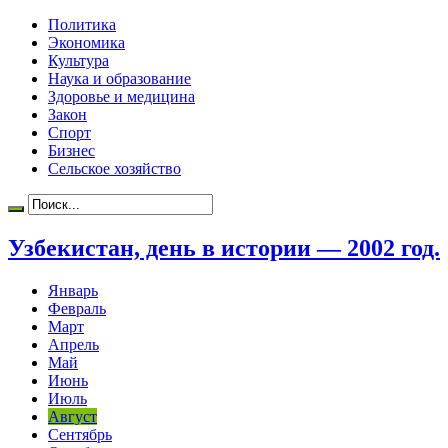
Политика
Экономика
Культура
Наука и образование
Здоровье и медицина
Закон
Спорт
Бизнес
Сельское хозяйство
Узбекистан, день в истории — 2002 год.
Январь
Февраль
Март
Апрель
Май
Июнь
Июль
Август
Сентябрь