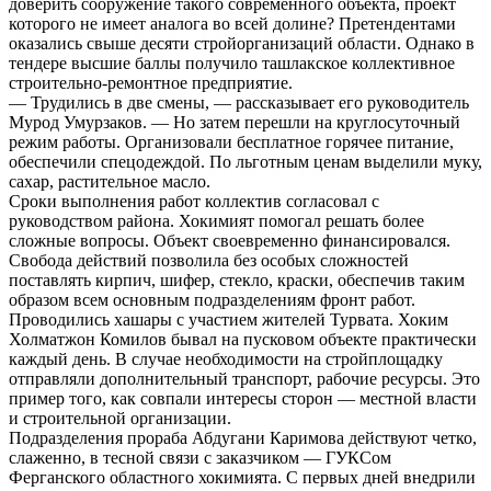
доверить сооружение такого современного объекта, проект
которого не имеет аналога во всей долине? Претендентами
оказались свыше десяти стройорганизаций области. Однако в
тендере высшие баллы получило ташлакское коллективное
строительно-ремонтное предприятие.
— Трудились в две смены, — рассказывает его руководитель
Мурод Умурзаков. — Но затем перешли на круглосуточный
режим работы. Организовали бесплатное горячее питание,
обеспечили спецодеждой. По льготным ценам выделили муку,
сахар, растительное масло.
Сроки выполнения работ коллектив согласовал с
руководством района. Хокимият помогал решать более
сложные вопросы. Объект своевременно финансировался.
Свобода действий позволила без особых сложностей
поставлять кирпич, шифер, стекло, краски, обеспечив таким
образом всем основным подразделениям фронт работ.
Проводились хашары с участием жителей Турвата. Хоким
Холматжон Комилов бывал на пусковом объекте практически
каждый день. В случае необходимости на стройплощадку
отправляли дополнительный транспорт, рабочие ресурсы. Это
пример того, как совпали интересы сторон — местной власти
и строительной организации.
Подразделения прораба Абдугани Каримова действуют четко,
слаженно, в тесной связи с заказчиком — ГУКСом
Ферганского областного хокимията. С первых дней внедрили