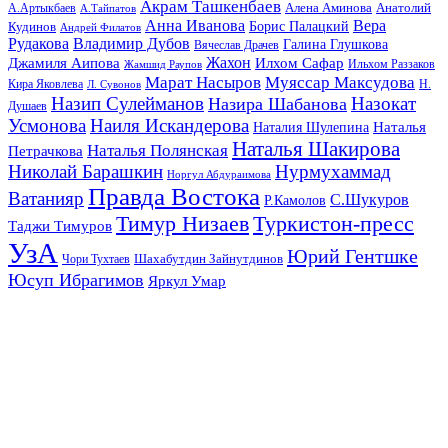
Акрам Ташкенбаев
Анатолий
А.Артыкбаев
Алена Аминова
А.Тайпатов
Анна Иванова
Вера
Кудинов
Борис Палацкий
Андрей Филатов
Рудакова
Владимир Дубов
Галина Глушкова
Вячеслав Драчев
Жахон
Джамиля Аипова
Илхом Сафар
Жамшид Раупов
Ильхом Раззаков
Марат Насыров
Муяссар Максудова
Кира Яковлева
Л. Сувонов
Н.
Назип Сулейманов
Назокат
Назира Шабанова
Душаев
Усмонова
Наиля Искандерова
Наталья
Наталия Шулепина
Наталья Шакирова
Наталья Полянская
Петрачкова
Николай Барашкин
Нурмухаммад
Норгул Абдураимова
Правда Востока
Ватанияр
С.Шукуров
Р.Камолов
Тимур Низаев
Туркистон-пресс
Таджи Тимуров
УзА
Юрий Гентшке
Шахабутдин Зайнутдинов
Чори Тухтаев
Юсуп Ибрагимов
Яркул Умар