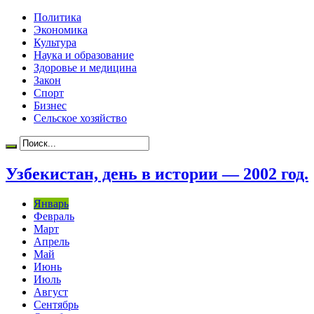
Политика
Экономика
Культура
Наука и образование
Здоровье и медицина
Закон
Спорт
Бизнес
Сельское хозяйство
Узбекистан, день в истории — 2002 год.
Январь
Февраль
Март
Апрель
Май
Июнь
Июль
Август
Сентябрь