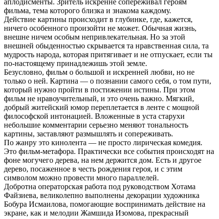
аплодисменты. Зритель искренне сопереживал героям
фильма, тема которого близка и знакома каждому.
Действие картины происходит в глубинке, где, кажется,
ничего особенного произойти не может. Обычная жизнь,
внешне ничем особым непривлекательная. Но за этой
внешней обыденностью скрывается та нравственная сила, та
мудрость народа, которая притягивает и не отпускает, если ты
по-настоящему принадлежишь этой земле.
Безусловно, фильм о большой и искренней любви, но не
только о ней. Картина — о познании самого себя, о том пути,
который нужно пройти в постижении истины. При этом
фильм не нравоучительный, и это очень важно. Мягкий,
добрый житейский юмор переплетается в ленте с мощной
философской интонацией. Вложенные в уста старухи
небольшие комментарии серьезно меняют тональность
картины, заставляют размышлять и сопереживать.
По жанру это кинолента — не просто лирическая комедия.
Это фильм-метафора. Практически все события происходят на
фоне могучего дерева, на нем держится дом. Есть и другое
дерево, посаженное в честь рождения героя, и с этим
символом можно провести много параллелей.
Добротна операторская работа под руководством Хотама
Файзиева, великолепно выполнены декорации художника
Бобура Исмаилова, помогающие воспринимать действие на
экране, как и мелодии Жамшида Изомова, прекрасный