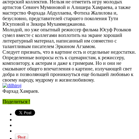
актерский коллектив. Нельзя не отметить игру молодых
артистов Севинч Муминовой и Алишера Хамраева, а также
мастерство Фархада Абдуллаева, Фотиха Жалилова и,
безусловно, представителей старшего поколения Тути
Юсуповой и Зикира Мухаммеджанова.
Молодой, но уже опытный режиссер фильма Юсуф Розыков
сумел вместе с коллегами воплотить на экране хороший
литературный материал, написанный им совместно с
талантливым писателем Эркином Агзамом.
Следует признать, что в картине есть и отдельные недостатки.
Определенные вопросы есть к сценаристам, к режиссеру,
композитору, к актерам и даже к гримерам. Но и они не
смазывают общего впечатления о картине, излучающей свет
добра и позволяющей проникнуться еще большей любовью к
своему народу, мудрому и жизнелюбивому.
Фархад Хамраев.
Поделиться !