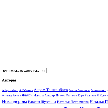
Авторы
Акрам Ташкенбаев
Анатолий К
А.Артыкбаев
Алена Аминова
А.Тайпатов
Жахон
Илхом Сафар
Кира Яковлева
Жамшид Раупов
Ильхом Раззаков
Л. Сувон
Искандерова
Наталья П
Наталья Петрачкова
Наталия Шулепина