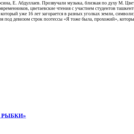
ина, Е. Абдуллаев. Прозвучали музыка, близкая по духу М. Цвет
временников, цветаевские чтения с участием студентов ташкентс
который уже 16 лет загорается в разных уголках земли, символи
ря под девизом строк поэтессы «Я тоже была, прохожий», котор
 РЫБКИ»