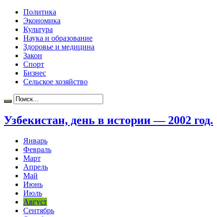
Политика
Экономика
Культура
Наука и образование
Здоровье и медицина
Закон
Спорт
Бизнес
Сельское хозяйство
Узбекистан, день в истории — 2002 год.
Январь
Февраль
Март
Апрель
Май
Июнь
Июль
Август
Сентябрь