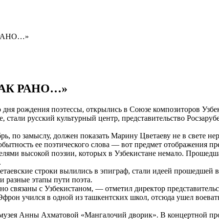
РАНО…»
АК РАНО…»
о дня рождения поэтессы, открылись в Союзе композиторов Узб
ане, стали русский культурный центр, представительство Росзар
брь, по замыслу, должен показать Марину Цветаеву не в свете н
бытность ее поэтического слова — вот предмет отображения пре
телями высокой поэзии, которых в Узбекистане немало. Прошедш
.
ветаевские строки вылились в эпиграф, стали идеей прошедшей в
и разные этапы пути поэта.
тесно связаны с Узбекистаном, — отметил директор представитель
Эфрон учился в одной из ташкентских школ, отсюда ушел воевать
музея Анны Ахматовой «Мангалочий дворик». В концертной прог