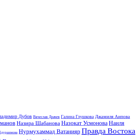
ладимир Дубов
Джамиля Аипова
Галина Глушкова
Вячеслав Драчев
йманов
Назокат Усмонова
Наиля
Назира Шабанова
Правда Востока
Нурмухаммад Ватанияр
бдураимова