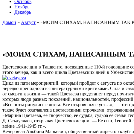
Октябрь
Ноябрь
Декабрь
Домой
»
Август
»
«МОИМ СТИХАМ, НАПИСАННЫМ ТАК 
«МОИМ СТИХАМ, НАПИСАННЫМ Т
Цветаевские дни в Ташкенте, посвященные 110-й годовщине с
этого вечера, как и всего цикла Цветаевских дней в Узбекист
Цикл из пяти мероприятий, который пройдет с августа по октя
нередко преподносится литературными критиками. Сила и само
от смерти к жизни — такой Цветаева предстанет перед почита
которых люди разных поколений, национальностей, профессий
«Все ноты ринулись с листа. Все откровенья с уст…», — эти ц
также будет озаглавлена цветаевскими строчками, отражающим
«Марина Цветаева, ее творчество, ее судьба, судьба ее семьи 
Д. Саъдуллаев, открывая Цветаевские дни. — Ее сын, Георгий 
войне 1941-1945 гг.».
Вечер вела Альбина Маркевич, общественный директор клуба-