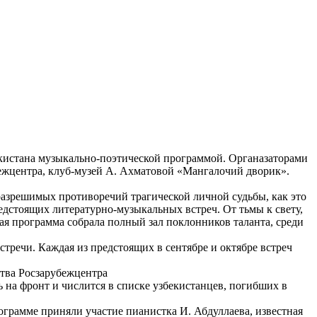
екистана музыкально-поэтической программой. Органазаторами
убежцентра, клуб-музей А. Ахматовой «Мангалочий дворик».
еразрешимых противоречий трагической личной судьбы, как это
дстоящих литературно-музыкальных встреч. От тьмы к свету,
ая программа собрала полный зал поклонников таланта, среди
стречи. Каждая из предстоящих в сентябре и октябре встреч
ства Росзарубежцентра
 на фронт и числится в списке узбекистанцев, погибших в
рамме приняли участие пианистка И. Абдуллаева, известная