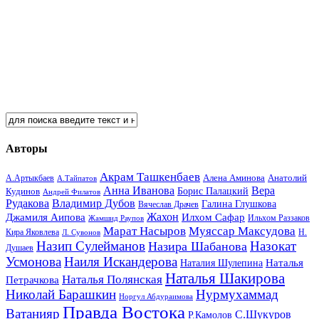
Авторы
Акрам Ташкенбаев
Анатолий
А.Артыкбаев
Алена Аминова
А.Тайпатов
Анна Иванова
Вера
Кудинов
Борис Палацкий
Андрей Филатов
Рудакова
Владимир Дубов
Галина Глушкова
Вячеслав Драчев
Жахон
Джамиля Аипова
Илхом Сафар
Жамшид Раупов
Ильхом Раззаков
Марат Насыров
Муяссар Максудова
Кира Яковлева
Л. Сувонов
Н.
Назип Сулейманов
Назокат
Назира Шабанова
Душаев
Усмонова
Наиля Искандерова
Наталья
Наталия Шулепина
Наталья Шакирова
Наталья Полянская
Петрачкова
Николай Барашкин
Нурмухаммад
Норгул Абдураимова
Правда Востока
Ватанияр
С.Шукуров
Р.Камолов