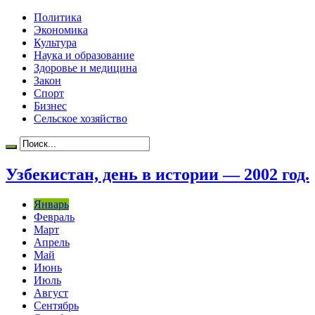
Политика
Экономика
Культура
Наука и образование
Здоровье и медицина
Закон
Спорт
Бизнес
Сельское хозяйство
Узбекистан, день в истории — 2002 год.
Январь
Февраль
Март
Апрель
Май
Июнь
Июль
Август
Сентябрь