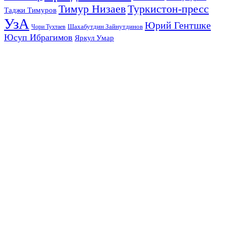
Тимур Низаев
Туркистон-пресс
Таджи Тимуров
УзА
Юрий Гентшке
Шахабутдин Зайнутдинов
Чори Тухтаев
Юсуп Ибрагимов
Яркул Умар