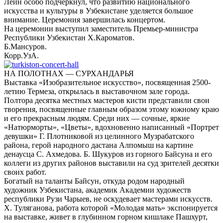
Лейн особо подчеркнул, что развитию национального
искусства и культуры в Узбекистане уделяется большое
внимание. Церемония завершилась концертом.
На церемонии выступил заместитель Премьер-министра
Республики Узбекистан Х.Кароматов.
Б.Мансуров.
Корр.УзА.
НА ПОЛОТНАХ — СУРХАНДАРЬЯ
Выставка «Изобразительное искусство», посвященная 2500-
летию Термеза, открылась в выставочном зале города.
Полтора десятка местных мастеров кисти представили свои
творения, посвященные главным образом этому южному краю
и его прекрасным людям. Среди них — сочные, яркие
«Натюрморты», «Цветы», вдохновенно написанный «Портрет
девушки» Г. Плотниковой из целинного Музрабатского
района, герой народного дастана Алпомыш на картине
денаусца С. Ахмедова. Б. Шукуров из горного Байсуна и его
коллеги из других районов выставили на суд зрителей десятки
своих работ.
Богатый на таланты Байсун, откуда родом народный
художник Узбекистана, академик Академии художеств
республики Рузи Чарыев, не оскудевает мастерами искусств.
Х. Туляганова, работа которой «Молодая мать» экспонируется
на выставке, живет в глубинном горном кишлаке Пашхурт,