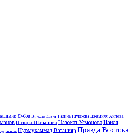
ладимир Дубов
Джамиля Аипова
Галина Глушкова
Вячеслав Драчев
йманов
Назокат Усмонова
Наиля
Назира Шабанова
Правда Востока
Нурмухаммад Ватанияр
бдураимова