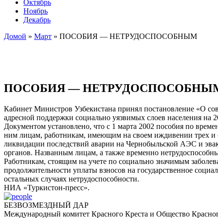
Октябрь
Ноябрь
Декабрь
Домой
»
Март
»
ПОСОБИЯ — НЕТРУДОСПОСОБНЫМ
ПОСОБИЯ — НЕТРУДОСПОСОБНЫ
Кабинет Министров Узбекистана принял постановление «О со
адресной поддержки социально уязвимых слоев населения на 
Документом установлено, что с 1 марта 2002 пособия по вре
ним лицам, работникам, имеющим на своем иждивении трех и б
ликвидации последствий аварии на Чернобыльской АЭС и эваку
органов. Названным лицам, а также временно нетрудоспособным
Работникам, стоящим на учете по социально значимым заболева
продолжительности уплаты взносов на государственное социаль
остальных случаях нетрудоспособности.
НИА «Туркистон-пресс».
БЕЗВОЗМЕЗДНЫЙ ДАР
Международный комитет Красного Креста и Общество Красног