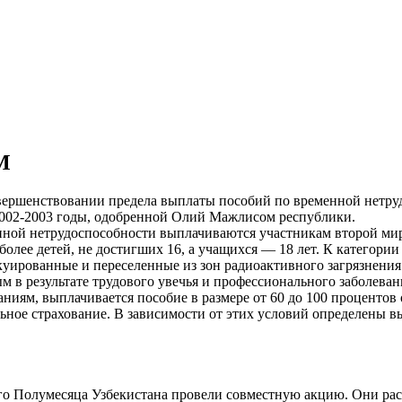
М
вершенствовании предела выплаты пособий по временной нетр
2002-2003 годы, одобренной Олий Мажлисом республики.
менной нетрудоспособности выплачиваются участникам второй 
олее детей, не достигших 16, а учащихся — 18 лет. К категори
ированные и переселенные из зон радиоактивного загрязнения 
 в результате трудового увечья и профессионального заболевани
ниям, выплачивается пособие в размере от 60 до 100 процентов 
ное страхование. В зависимости от этих условий определены вы
о Полумесяца Узбекистана провели совместную акцию. Они ра