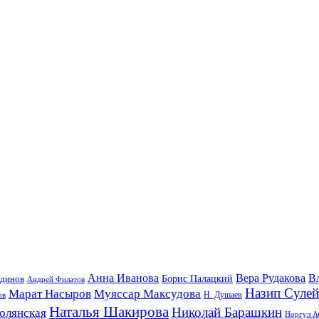
Анна Иванова
Вера Рудакова
В
удинов
Борис Палацкий
Андрей Филатов
Назип Суле
Марат Насыров
Муяссар Максудова
ов
Н. Душаев
Наталья Шакирова
Николай Барашкин
олянская
Норгул А