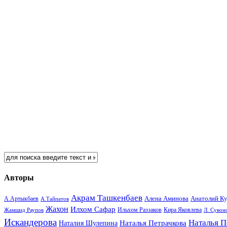
Авторы
Акрам Ташкенбаев
Анатолий К
А.Артыкбаев
Алена Аминова
А.Тайпатов
Жахон
Илхом Сафар
Кира Яковлева
Жамшид Раупов
Ильхом Раззаков
Л. Сувон
Искандерова
Наталья П
Наталья Петрачкова
Наталия Шулепина