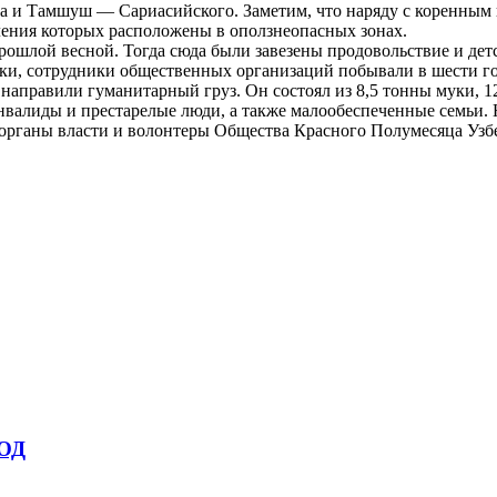
 и Тамшуш — Сариасийского. Заметим, что наряду с коренным 
еления которых расположены в оползнеопасных зонах.
ошлой весной. Тогда сюда были завезены продовольствие и детс
здки, сотрудники общественных организаций побывали в шести г
направили гуманитарный груз. Он состоял из 8,5 тонны муки, 12
валиды и престарелые люди, а также малообеспеченные семьи. Н
органы власти и волонтеры Общества Красного Полумесяца Узб
ОД