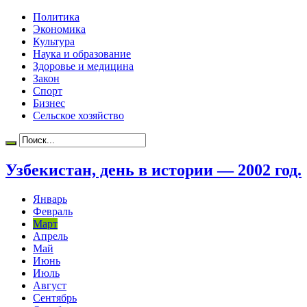
Политика
Экономика
Культура
Наука и образование
Здоровье и медицина
Закон
Спорт
Бизнес
Сельское хозяйство
Узбекистан, день в истории — 2002 год.
Январь
Февраль
Март
Апрель
Май
Июнь
Июль
Август
Сентябрь