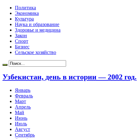
Политика
Экономика
Культура
Наука и образование
Здоровье и медицина
Закон
Спорт
Бизнес
Сельское хозяйство
Узбекистан, день в истории — 2002 год.
Январь
Февраль
Март
Апрель
Май
Июнь
Июль
Август
Сентябрь