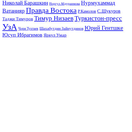
Николай Барашкин
Нурмухаммад
Норгул Абдураимова
Правда Востока
Ватанияр
С.Шукуров
Р.Камолов
Тимур Низаев
Туркистон-пресс
Таджи Тимуров
УзА
Юрий Гентшке
Шахабутдин Зайнутдинов
Чори Тухтаев
Юсуп Ибрагимов
Яркул Умар