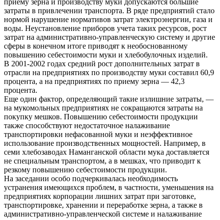
приему зерна и производству муки допускаются большие
затраты в привлечении транспорта. В ряде предприятий стало
нормой нарушение нормативов затрат электроэнергии, газа и
воды. Неустановление приборов учета таких ресурсов, рост
затрат на административно-управленческую систему и другие
сферы в конечном итоге приводят к необоснованному
повышению себестоимости муки и хлебобулочных изделий.
В 2001-2002 годах средний рост дополнительных затрат в
отрасли на предприятиях по производству муки составил 60,9
процента, а на предприятиях по приему зерна — 42,3
процента.
Еще один фактор, определяющий такие излишние затраты, —
на мукомольных предприятиях не сокращаются затраты на
покупку мешков. Повышению себестоимости продукции
также способствуют недостаточное налаживание
транспортировки нефасованной муки и неэффективное
использование производственных мощностей. Например, в
семи хлебозаводах Наманганской области мука доставляется
не специальным транспортом, а в мешках, что приводит к
резкому повышению себестоимости продукции.
На заседании особо подчеркивалась необходимость
устранения имеющихся проблем, в частности, уменьшения на
предприятиях корпорации лишних затрат при заготовке,
транспортировке, хранении и переработке зерна, а также в
административно-управленческой системе и налаживание