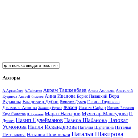
Авторы
Акрам Ташкенбаев
Анатолий
А.Артыкбаев
Алена Аминова
А.Тайпатов
Анна Иванова
Вера
Кудинов
Борис Палацкий
Андрей Филатов
Рудакова
Владимир Дубов
Галина Глушкова
Вячеслав Драчев
Жахон
Джамиля Аипова
Илхом Сафар
Жамшид Раупов
Ильхом Раззаков
Марат Насыров
Муяссар Максудова
Кира Яковлева
Л. Сувонов
Н.
Назип Сулейманов
Назокат
Назира Шабанова
Душаев
Усмонова
Наиля Искандерова
Наталья
Наталия Шулепина
Наталья Шакирова
Наталья Полянская
Петрачкова