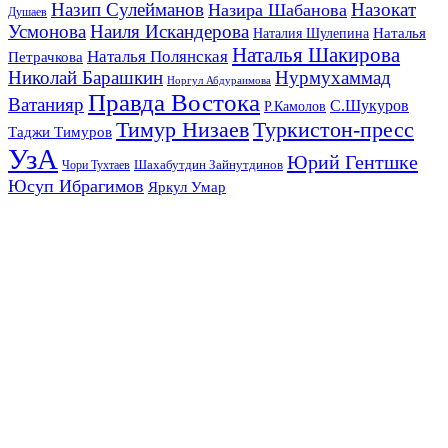
Назип Сулейманов
Назокат
Назира Шабанова
Душаев
Усмонова
Наиля Искандерова
Наталья
Наталия Шулепина
Наталья Шакирова
Наталья Полянская
Петрачкова
Николай Барашкин
Нурмухаммад
Норгул Абдураимова
Правда Востока
Ватанияр
С.Шукуров
Р.Камолов
Тимур Низаев
Туркистон-пресс
Таджи Тимуров
УзА
Юрий Гентшке
Шахабутдин Зайнутдинов
Чори Тухтаев
Юсуп Ибрагимов
Яркул Умар