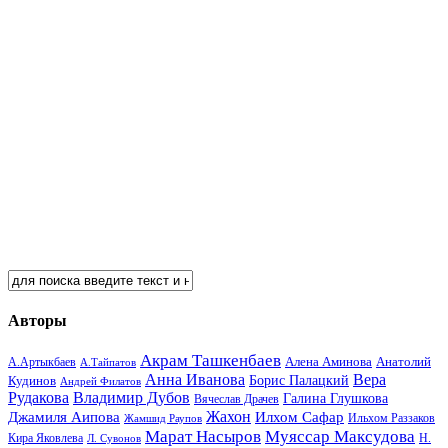
Авторы
Акрам Ташкенбаев
Анатолий
А.Артыкбаев
Алена Аминова
А.Тайпатов
Анна Иванова
Вера
Кудинов
Борис Палацкий
Андрей Филатов
Рудакова
Владимир Дубов
Галина Глушкова
Вячеслав Драчев
Жахон
Джамиля Аипова
Илхом Сафар
Жамшид Раупов
Ильхом Раззаков
Марат Насыров
Муяссар Максудова
Кира Яковлева
Л. Сувонов
Н.