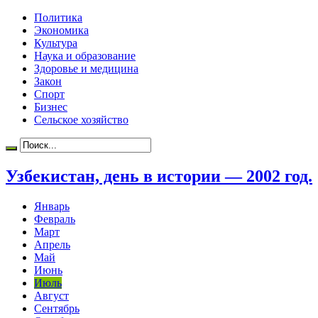
Политика
Экономика
Культура
Наука и образование
Здоровье и медицина
Закон
Спорт
Бизнес
Сельское хозяйство
Узбекистан, день в истории — 2002 год.
Январь
Февраль
Март
Апрель
Май
Июнь
Июль
Август
Сентябрь