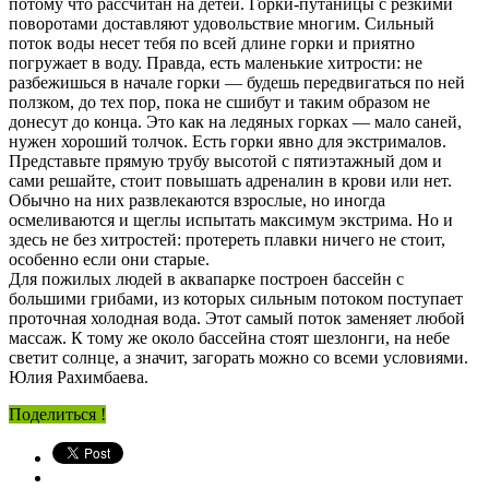
потому что рассчитан на детей. Горки-путаницы с резкими
поворотами доставляют удовольствие многим. Сильный
поток воды несет тебя по всей длине горки и приятно
погружает в воду. Правда, есть маленькие хитрости: не
разбежишься в начале горки — будешь передвигаться по ней
ползком, до тех пор, пока не сшибут и таким образом не
донесут до конца. Это как на ледяных горках — мало саней,
нужен хороший толчок. Есть горки явно для экстрималов.
Представьте прямую трубу высотой с пятиэтажный дом и
сами решайте, стоит повышать адреналин в крови или нет.
Обычно на них развлекаются взрослые, но иногда
осмеливаются и щеглы испытать максимум экстрима. Но и
здесь не без хитростей: протереть плавки ничего не стоит,
особенно если они старые.
Для пожилых людей в аквапарке построен бассейн с
большими грибами, из которых сильным потоком поступает
проточная холодная вода. Этот самый поток заменяет любой
массаж. К тому же около бассейна стоят шезлонги, на небе
светит солнце, а значит, загорать можно со всеми условиями.
Юлия Рахимбаева.
Поделиться !