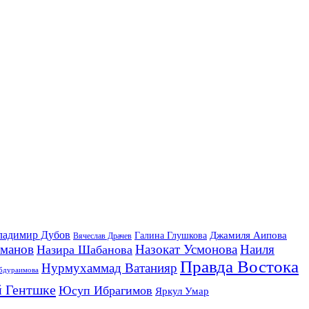
ладимир Дубов
Джамиля Аипова
Галина Глушкова
Вячеслав Драчев
йманов
Назокат Усмонова
Наиля
Назира Шабанова
Правда Востока
Нурмухаммад Ватанияр
бдураимова
 Гентшке
Юсуп Ибрагимов
Яркул Умар