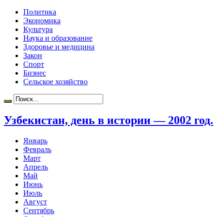
Политика
Экономика
Культура
Наука и образование
Здоровье и медицина
Закон
Спорт
Бизнес
Сельское хозяйство
Узбекистан, день в истории — 2002 год.
Январь
Февраль
Март
Апрель
Май
Июнь
Июль
Август
Сентябрь