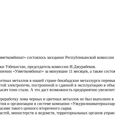
еткомбинат» состоялось заседание Республиканской комиссии п
ки Узбекистан, председатель комиссии И.Джурабеков.
инении «Узметкомбинат» за минувшие 11 месяцев, а также состо
цветных металлов в нашей стране бекабадские металлурги перевы
ертой электропечи, построенной и сданной в эксплуатацию в об
тысяч тонн стали. А это даст возможность предприятию увеличить
переработку лома черных и цветных металлов не был выполнен в
риятия и организации в системе компании «Узкурилишматериалл
асами такого ценного вторичного сырья.
астей, министерств и ведомств, территориальных органов управ