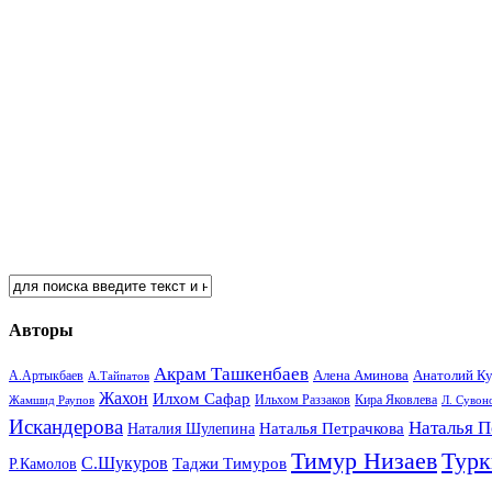
Авторы
Акрам Ташкенбаев
Анатолий К
А.Артыкбаев
Алена Аминова
А.Тайпатов
Жахон
Илхом Сафар
Кира Яковлева
Жамшид Раупов
Ильхом Раззаков
Л. Сувон
Искандерова
Наталья П
Наталья Петрачкова
Наталия Шулепина
Тимур Низаев
Турк
С.Шукуров
Таджи Тимуров
Р.Камолов