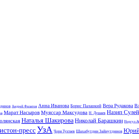
Анна Иванова
Вера Рудакова
В
удинов
Борис Палацкий
Андрей Филатов
Назип Суле
Марат Насыров
Муяссар Максудова
ов
Н. Душаев
Наталья Шакирова
Николай Барашкин
олянская
Норгул А
УзА
истон-пресс
Юрий
Шахабутдин Зайнутдинов
Чори Тухтаев