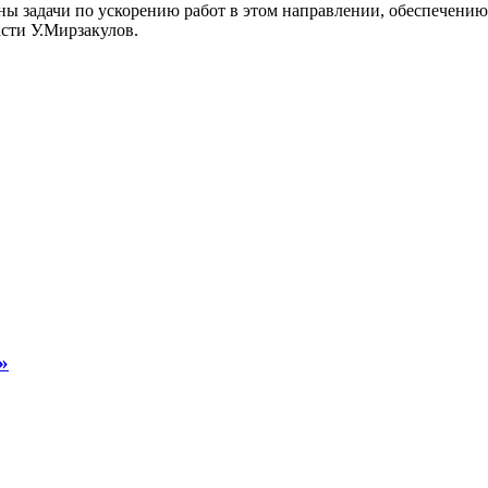
ны задачи по ускорению работ в этом направлении, обеспечени
сти У.Мирзакулов.
»