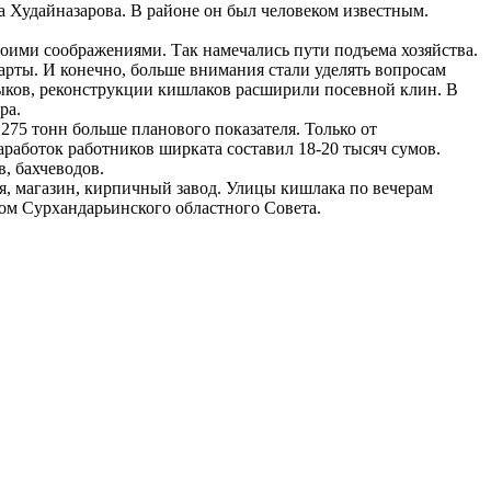
а Худайназарова. В районе он был человеком известным.
воими соображениями. Так намечались пути подъема хозяйства.
рты. И конечно, больше внимания стали уделять вопросам
рыков, реконструкции кишлаков расширили посевной клин. В
ра.
275 тонн больше планового показателя. Только от
работок работников ширката составил 18-20 тысяч сумов.
, бахчеводов.
ия, магазин, кирпичный завод. Улицы кишлака по вечерам
ом Сурхандарьинского областного Совета.