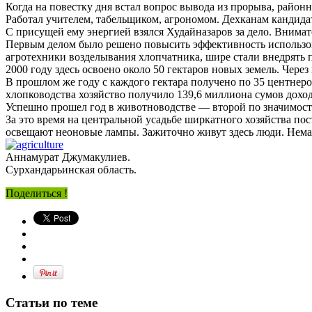
Когда на повестку дня встал вопрос вывода из прорыва, район
Работал учителем, табельщиком, агрономом. Дехканам кандида
С присущей ему энергией взялся Худайназаров за дело. Внима
Первым делом было решено повысить эффективность использова
агротехники возделывания хлопчатника, шире стали внедрять 
2000 году здесь освоено около 50 гектаров новых земель. Через 
В прошлом же году с каждого гектара получено по 35 центнеров
хлопководства хозяйство получило 139,6 миллиона сумов дохо
Успешно прошел год в животноводстве — второй по значимости 
За это время на центральной усадьбе ширкатного хозяйства пос
освещают неоновые лампы. Зажиточно живут здесь люди. Немал
Аннамурат Джумакулиев.
Сурхандарьинская область.
Поделиться !
Статьи по теме