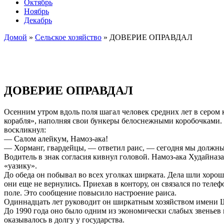
Октябрь
Ноябрь
Декабрь
Домой
»
Сельское хозяйство
»
ДОВЕРИЕ ОПРАВДАЛ
ДОВЕРИЕ ОПРАВДАЛ
Осенним утром вдоль поля шагал человек средних лет в сером к
корабля», наполняя свои бункеры белоснежными коробочками.
воскликнул:
— Салом алейкум, Намоз-ака!
— Хорманг, гвардейцы, — ответил раис, — сегодня мы должны 
Водитель в знак согласия кивнул головой. Намоз-ака Худайназ
«уазику».
До обеда он побывал во всех уголках ширката. Дела шли хорош
они еще не вернулись. Приехав в контору, он связался по тел
поле. Это сообщение повысило настроение раиса.
Одиннадцать лет руководит он ширкатным хозяйством имени Ш
До 1990 года оно было одним из экономически слабых звеньев в
оказывалось в долгу у государства.