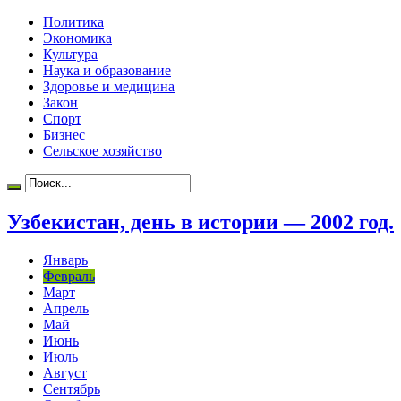
Политика
Экономика
Культура
Наука и образование
Здоровье и медицина
Закон
Спорт
Бизнес
Сельское хозяйство
Узбекистан, день в истории — 2002 год.
Январь
Февраль
Март
Апрель
Май
Июнь
Июль
Август
Сентябрь