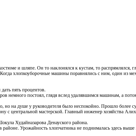
остюме и шляпе. Он то наклонялся к кустам, то распрямлялся, г
 Когда хлопкоуборочные машины поравнялись с ним, один из ме
дать пять процентов.
аров немного постоял, глядя вслед удалявшимся машинам, а пот
о, но на душе у руководителя было неспокойно. Прошло более су
ефону с центральной мастерской. Главный инженер хозяйства Али
окула Худайназарова Денауского района.
 районе. Урожайность хлопчатника не поднималась здесь выше 27