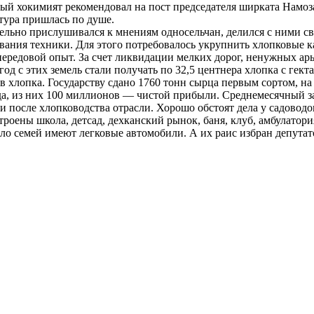
ный хокимият рекомендовал на пост председателя ширката Намоз
тура пришлась по душе.
тельно прислушивался к мнениям односельчан, делился с ними с
ния техники. Для этого потребовалось укрупнить хлопковые ка
передовой опыт. За счет ликвидации мелких дорог, ненужных а
год с этих земель стали получать по 32,5 центнера хлопка с гекта
 хлопка. Государству сдано 1760 тонн сырца первым сортом, на 
да, из них 100 миллионов — чистой прибыли. Среднемесячный за
после хлопководства отрасли. Хорошо обстоят дела у садоводов
троены школа, детсад, дехканский рынок, баня, клуб, амбулатор
о семей имеют легковые автомобили. А их раис избран депутат