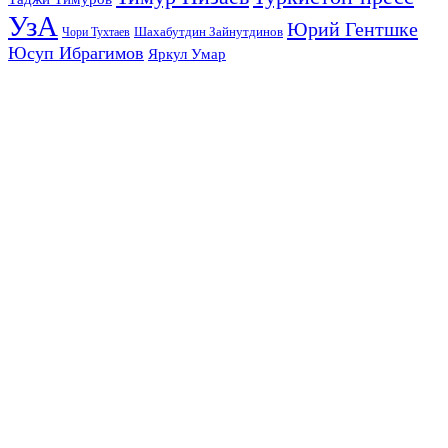
УзА
Юрий Гентшке
Шахабутдин Зайнутдинов
Чори Тухтаев
Юсуп Ибрагимов
Яркул Умар