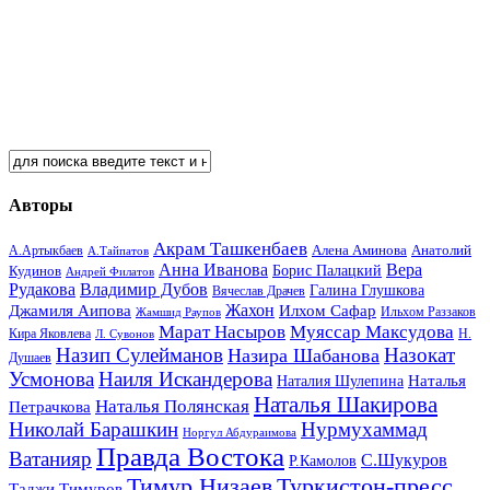
Авторы
Акрам Ташкенбаев
Анатолий
А.Артыкбаев
Алена Аминова
А.Тайпатов
Анна Иванова
Вера
Кудинов
Борис Палацкий
Андрей Филатов
Рудакова
Владимир Дубов
Галина Глушкова
Вячеслав Драчев
Жахон
Джамиля Аипова
Илхом Сафар
Жамшид Раупов
Ильхом Раззаков
Марат Насыров
Муяссар Максудова
Кира Яковлева
Л. Сувонов
Н.
Назип Сулейманов
Назокат
Назира Шабанова
Душаев
Усмонова
Наиля Искандерова
Наталья
Наталия Шулепина
Наталья Шакирова
Наталья Полянская
Петрачкова
Николай Барашкин
Нурмухаммад
Норгул Абдураимова
Правда Востока
Ватанияр
С.Шукуров
Р.Камолов
Тимур Низаев
Туркистон-пресс
Таджи Тимуров