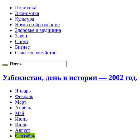
Политика
Экономика
Культура
Наука и образование
Здоровье и медицина
Закон
Спорт
Бизнес
Сельское хозяйство
Узбекистан, день в истории — 2002 год.
Январь
Февраль
Март
Апрель
Май
Июнь
Июль
Август
Сентябрь