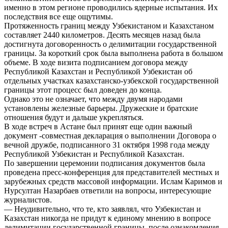
именно в этом регионе проводились ядерные испытания. Их
последствия все еще ощутимы.
Протяженность границ между Узбекистаном и Казахстаном
составляет 2440 километров. Десять месяцев назад была
достигнута договоренность о делимитации государственной
границы. За короткий срок была выполнена работа в большом
объеме. В ходе визита подписанием договора между
Республикой Казахстан и Республикой Узбекистан об
отдельных участках казахстанско-узбекской государственной
границы этот процесс был доведен до конца.
Однако это не означает, что между двумя народами
установлены железные барьеры. Дружеские и братские
отношения будут и дальше укрепляться.
В ходе встреч в Астане был принят еще один важный
документ -совместная декларация о выполнении Договора о
вечной дружбе, подписанного 31 октября 1998 года между
Республикой Узбекистан и Республикой Казахстан.
По завершении церемонии подписания документов была
проведена пресс-конференция для представителей местных и
зарубежных средств массовой информации. Ислам Каримов и
Нурсултан Назарбаев ответили на вопросы, интересующие
журналистов.
— Неудивительно, что те, кто заявлял, что Узбекистан и
Казахстан никогда не придут к единому мнению в вопросе
делимитации государственной границы, после ознакомления