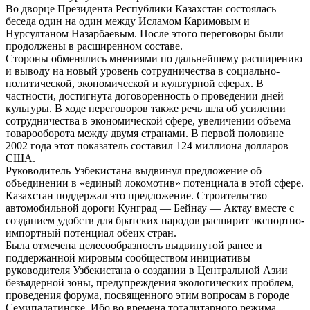
Во дворце Президента Республики Казахстан состоялась
беседа один на один между Исламом Каримовым и
Нурсултаном Назарбаевым. После этого переговоры были
продолжены в расширенном составе.
Стороны обменялись мнениями по дальнейшему расширению
и выводу на новый уровень сотрудничества в социально-
политической, экономической и культурной сферах. В
частности, достигнута договоренность о проведении дней
культуры. В ходе переговоров также речь шла об усилении
сотрудничества в экономической сфере, увеличении объема
товарооборота между двумя странами. В первой половине
2002 года этот показатель составил 124 миллиона долларов
США.
Руководитель Узбекистана выдвинул предложение об
объединении в «единый локомотив» потенциала в этой сфере.
Казахстан поддержал это предложение. Строительство
автомобильной дороги Кунград — Бейнау — Актау вместе с
созданием удобств для братских народов расширит экспортно-
импортный потенциал обеих стран.
Была отмечена целесообразность выдвинутой ранее и
поддержанной мировым сообществом инициативы
руководителя Узбекистана о создании в Центральной Азии
безъядерной зоны, предупреждения экологических проблем,
проведения форума, посвященного этим вопросам в городе
Семипалатинске. Ибо во времена тоталитарного режима