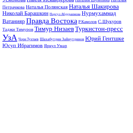
Наталия Шулепина
Наталья Шакирова
Наталья Полянская
Петрачкова
Николай Барашкин
Нурмухаммад
Норгул Абдураимова
Правда Востока
Ватанияр
С.Шукуров
Р.Камолов
Тимур Низаев
Туркистон-пресс
Таджи Тимуров
УзА
Юрий Гентшке
Шахабутдин Зайнутдинов
Чори Тухтаев
Юсуп Ибрагимов
Яркул Умар