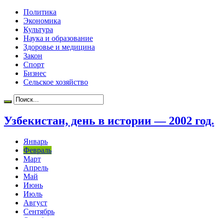
Политика
Экономика
Культура
Наука и образование
Здоровье и медицина
Закон
Спорт
Бизнес
Сельское хозяйство
Узбекистан, день в истории — 2002 год.
Январь
Февраль
Март
Апрель
Май
Июнь
Июль
Август
Сентябрь