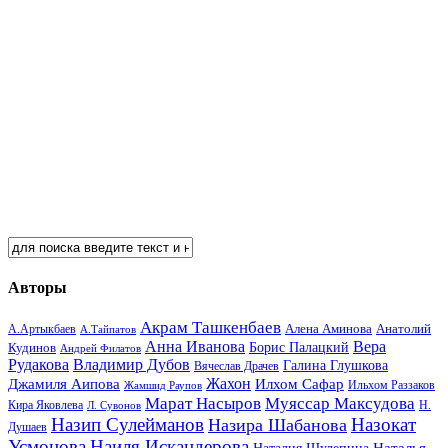
Авторы
Акрам Ташкенбаев
Анатолий
А.Артыкбаев
Алена Аминова
А.Тайпатов
Анна Иванова
Вера
Кудинов
Борис Палацкий
Андрей Филатов
Рудакова
Владимир Дубов
Галина Глушкова
Вячеслав Драчев
Жахон
Джамиля Аипова
Илхом Сафар
Жамшид Раупов
Ильхом Раззаков
Марат Насыров
Муяссар Максудова
Кира Яковлева
Л. Сувонов
Н.
Назип Сулейманов
Назокат
Назира Шабанова
Душаев
Усмонова
Наиля Искандерова
Наталья