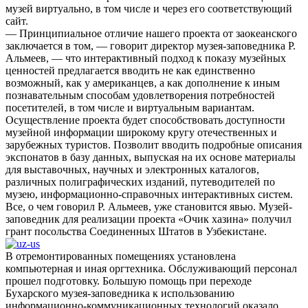
музей виртуально, в том числе и через его соответствующий
сайт.
— Принципиальное отличие нашего проекта от заокеанского
заключается в том, — говорит директор музея-заповедника Р.
Альмеев, — что интерактивный подход к показу музейных
ценностей предлагается вводить не как единственно
возможный, как у американцев, а как дополнение к иным
познавательным способам удовлетворения потребностей
посетителей, в том числе и виртуальным вариантам.
Осуществление проекта будет способствовать доступности
музейной информации широкому кругу отечественных и
зарубежных туристов. Позволит вводить подробные описания
экспонатов в базу данных, выпуская на их основе материалы
для выставочных, научных и электронных каталогов,
различных полиграфических изданий, путеводителей по
музею, информационно-справочных интерактивных систем.
Все, о чем говорил Р. Альмеев, уже становится явью. Музей-
заповедник для реализации проекта «Очик хазина» получил
грант посольства Соединенных Штатов в Узбекистане.
В отремонтированных помещениях установлена
компьютерная и иная оргтехника. Обслуживающий персонал
прошел подготовку. Большую помощь при переходе
Бухарского музея-заповедника к использованию
информационно-коммуникационных технологий оказало