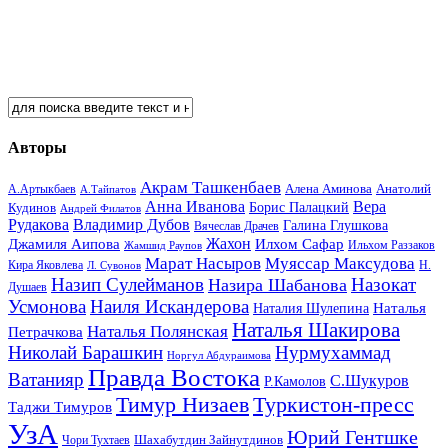
Авторы
Акрам Ташкенбаев
Анатолий
А.Артыкбаев
Алена Аминова
А.Тайпатов
Анна Иванова
Вера
Кудинов
Борис Палацкий
Андрей Филатов
Рудакова
Владимир Дубов
Галина Глушкова
Вячеслав Драчев
Жахон
Джамиля Аипова
Илхом Сафар
Жамшид Раупов
Ильхом Раззаков
Марат Насыров
Муяссар Максудова
Кира Яковлева
Л. Сувонов
Н.
Назип Сулейманов
Назокат
Назира Шабанова
Душаев
Усмонова
Наиля Искандерова
Наталья
Наталия Шулепина
Наталья Шакирова
Наталья Полянская
Петрачкова
Николай Барашкин
Нурмухаммад
Норгул Абдураимова
Правда Востока
Ватанияр
С.Шукуров
Р.Камолов
Тимур Низаев
Туркистон-пресс
Таджи Тимуров
УзА
Юрий Гентшке
Шахабутдин Зайнутдинов
Чори Тухтаев