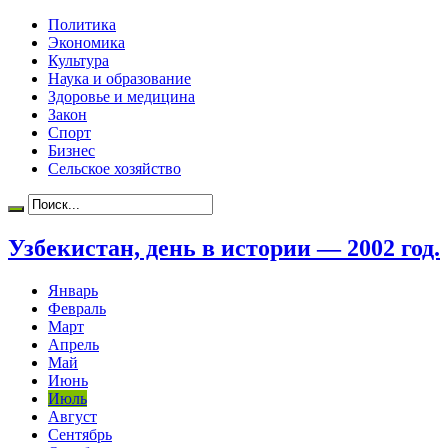
Политика
Экономика
Культура
Наука и образование
Здоровье и медицина
Закон
Спорт
Бизнес
Сельское хозяйство
Узбекистан, день в истории — 2002 год.
Январь
Февраль
Март
Апрель
Май
Июнь
Июль
Август
Сентябрь