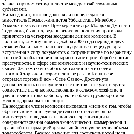
также о прямом сотрудничестве между хозяйствующими
субъектами.
На заседании, которое далее вели сопредседатели —
заместитель Премьер-министра Узбекистана Мираброр
Усманов и заместитель Премьер-министра Молдовы Дмитрий
Тодорогло, были подведены итоги выполнения протокола,
принятого на четвертом заседании данной комиссии. В
частности, за минувший с декабря 2000 года период в двух
странах были выполнены все внутренние процедуры для
вступления в силу документов о сотрудничестве по карантину
растений, в области ветеринарии и санитарии, борьбе против
преступности, в сфере экономических и научно-технических
связей. Заслуживает особого внимания то, что объем
взаимной торговли возрос в четыре раза, в Кишиневе
открылся торговый дом «Осие-Савдо». Достигнута
договоренность о сотрудничестве почтовых служб, ведутся
совместные научные исследования в сельском хозяйстве и
увеличивается товарооборот, растет объем грузооборота на
железнодорожном транспорте.
На заседании члены комиссии высказали мнения о том, чтобы
обратить внимание руководителей соответствующих
министерств и ведомств на вопросы организации и
совершенствования обмена экономической, коммерческой и
правовой информацией для дальнейшего увеличения объема
товарооборота. Важное значение для достижения этой цели