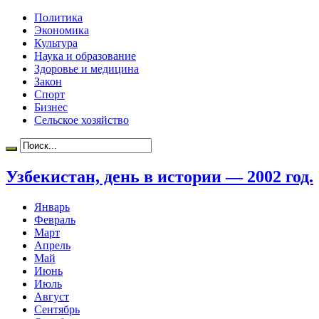
Политика
Экономика
Культура
Наука и образование
Здоровье и медицина
Закон
Спорт
Бизнес
Сельское хозяйство
Узбекистан, день в истории — 2002 год.
Январь
Февраль
Март
Апрель
Май
Июнь
Июль
Август
Сентябрь