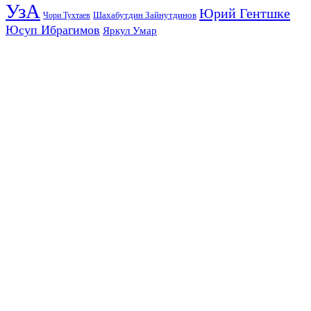
УзА
Юрий Гентшке
Шахабутдин Зайнутдинов
Чори Тухтаев
Юсуп Ибрагимов
Яркул Умар