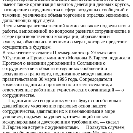
имеют также организация визитов делегаций деловых кругов,
расширение сотрудничества в сфере воздушных сообщений и
таможни, увеличение объема торговли в отраслях экономики,
дополняющих друг друга.
Члены межправительственной комиссии также подвели итоги
работы, выполненной по вопросам развития сотрудничества в
сфере производственной кооперации, образования и
культуры, обменялись мнениями о мерах, которые предстоит
осуществить в будущем.
В заключение заседания Премьер-министр Узбекистана
У.Султанов и Премьер-министр Молдовы В.Тарлев подписали
Протокол о внесении дополнений в Соглашение о
сотрудничестве в области воздушных сообщений и
воздушного транспорта, подписанное между нашими
правительствами 30 марта 1995 года. Сопредседатели
комиссии подписали протокол по итогам заседания, а
ответственные работники туристических организаций — о
сотрудничестве.
— Подписанные сегодня документы будут способствовать
дальнейшему укреплению правовых основ нашего
сотрудничества, адаптации их к изменяющимся в мире
условиям, подъему на уровень, отвечающий новым
международным и двусторонним требованиям, — сказал
В.Тарлев на встрече с журналистами. — Пользуясь случаем,
хочу особо подчеркнуть, что правительство Молдовы