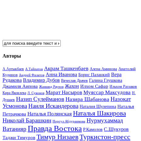
Авторы
Акрам Ташкенбаев
Анатолий
А.Артыкбаев
Алена Аминова
А.Тайпатов
Анна Иванова
Вера
Кудинов
Борис Палацкий
Андрей Филатов
Рудакова
Владимир Дубов
Галина Глушкова
Вячеслав Драчев
Жахон
Джамиля Аипова
Илхом Сафар
Жамшид Раупов
Ильхом Раззаков
Марат Насыров
Муяссар Максудова
Кира Яковлева
Л. Сувонов
Н.
Назип Сулейманов
Назокат
Назира Шабанова
Душаев
Усмонова
Наиля Искандерова
Наталья
Наталия Шулепина
Наталья Шакирова
Наталья Полянская
Петрачкова
Николай Барашкин
Нурмухаммад
Норгул Абдураимова
Правда Востока
Ватанияр
С.Шукуров
Р.Камолов
Тимур Низаев
Туркистон-пресс
Таджи Тимуров