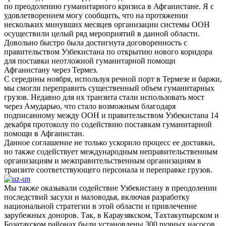
по преодолению гуманитарного кризиса в Афганистане. Я с
удовлетворением могу сообщить, что на протяжении
нескольких минувших месяцев организации системы ООН
осуществили целый ряд мероприятий в данной области.
Довольно быстро была достигнута договоренность с
правительством Узбекистана по открытию нового коридора
для поставки неотложной гуманитарной помощи
Афганистану через Термез.
С середины ноября, используя речной порт в Термезе и баржи,
мы смогли переправить существенный объем гуманитарных
грузов. Недавно для их транзита стали использовать мост
через Амударью, что стало возможным благодаря
подписанному между ООН и правительством Узбекистана 14
декабря протоколу по содействию поставкам гуманитарной
помощи в Афганистан.
Данное соглашение не только ускорило процесс ее доставки,
но также содействует международным неправительственным
организациям и межправительственным организациям в
транзите соответствующего персонала и переправке грузов.
Мы также оказывали содействие Узбекистану в преодолении
последствий засухи и маловодья, включая разработку
национальной стратегии в этой области и привлечение
зарубежных доноров. Так, в Караузякском, Тахтакупырском и
Бозатауском районах были установлены 300 ручных насосов,