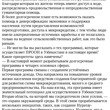
благодаря которым их жители теперь имеют доступ к воде,
распределялась продовольственная и непродовольственная
гуманитарная помощь.
В более долгосрочном плане есть возможность оказать
помощь в диверсификации экономики и поддержки
населения: путем предоставления возможностей
переподготовки, доступа к микрокредитам, с тем чтобы люди
имели альтернативные источники заработка и не полагались
только на ведение сельскохозяйственных работ, как это было
раньше.
— Не могли бы вы рассказать о тех программах, которые
осуществляет ПРООН в Узбекистане в настоящее время?
Какие приоритеты здесь намечены?
— В настоящий момент разрабатываем долгосрочные
программы в четырех основных сферах.
Первая программа связана с созданием устойчивых
источников дохода. Она направлена на повышение уровня
жизни населения посредством создания благоприятной среды
для развития схемы микрокредитования, малого и среднего
предпринимательства. На наш взгляд, эта программа имеет
значительный потенциал для осуществления в Узбекистане.
Вторая область, на которой мы сосредоточили свои усилия, —
это охрана окружающей среды. В этой связи прорабатывается
нескольких инициатив, таких, как создание Нуратау-
Кызылкумского биосферного заповедника. Надеемся, что в