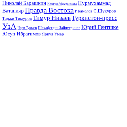
Николай Барашкин
Нурмухаммад
Норгул Абдураимова
Правда Востока
Ватанияр
С.Шукуров
Р.Камолов
Тимур Низаев
Туркистон-пресс
Таджи Тимуров
УзА
Юрий Гентшке
Шахабутдин Зайнутдинов
Чори Тухтаев
Юсуп Ибрагимов
Яркул Умар