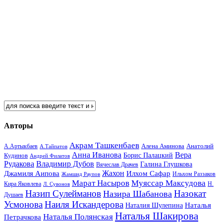
Авторы
Акрам Ташкенбаев
Анатолий
А.Артыкбаев
Алена Аминова
А.Тайпатов
Анна Иванова
Вера
Кудинов
Борис Палацкий
Андрей Филатов
Рудакова
Владимир Дубов
Галина Глушкова
Вячеслав Драчев
Жахон
Джамиля Аипова
Илхом Сафар
Жамшид Раупов
Ильхом Раззаков
Марат Насыров
Муяссар Максудова
Кира Яковлева
Л. Сувонов
Н.
Назип Сулейманов
Назокат
Назира Шабанова
Душаев
Усмонова
Наиля Искандерова
Наталья
Наталия Шулепина
Наталья Шакирова
Наталья Полянская
Петрачкова