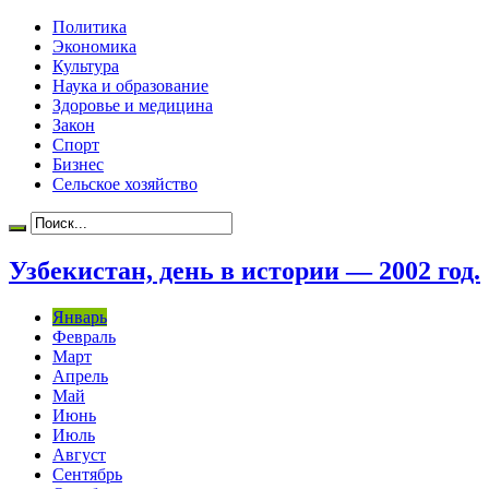
Политика
Экономика
Культура
Наука и образование
Здоровье и медицина
Закон
Спорт
Бизнес
Сельское хозяйство
Узбекистан, день в истории — 2002 год.
Январь
Февраль
Март
Апрель
Май
Июнь
Июль
Август
Сентябрь