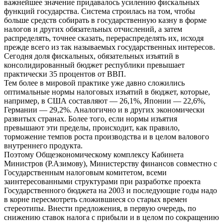
важнейшее значение придавалось усилению фискальных
функций государства. Система строилась на том, чтобы
больше средств собирать в государственную казну в форме
налогов и других обязательных отчислений, а затем
распределять, точнее сказать, перераспределять их, исходя
прежде всего из так называемых государственных интересов.
Сегодня доля фискальных, обязательных изъятий в
консолидированный бюджет республики превышает
практически 35 процентов от ВВП.
Тем более в мировой практике уже давно сложились
оптимальные нормы налоговых изъятий в бюджет, которые,
например, в США составляют — 26,1%, Японии — 22,6%,
Германии — 29,2%. Аналогично и в других экономически
развитых странах. Более того, если нормы изъятия
превышают эти пределы, происходит, как правило,
торможение темпов роста производства и в целом валового
внутреннего продукта.
Поэтому Общеэкономическому комплексу Кабинета
Министров (Р.Азимову), Министерству финансов совместно с
Государственным налоговым комитетом, всеми
заинтересованными структурами при разработке проекта
Государственного бюджета на 2003 и последующие годы надо
в корне пересмотреть сложившиеся со старых времен
стереотипы. Внести предложения, в первую очередь, по
снижению ставок налога с прибыли и в целом по сокращению