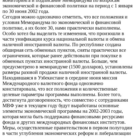
мониторинга и подписание Меморандума по вопросам
экономической и финансовой политики на период с 1 января
по 30 июня 2002 года.
Сегодня можно однозначно отметить, что все положения и
условия Меморандума по экономической и финансовой
политике, а их более 30, нами практически выполнены.
Особо хотел бы выделить те изменения, что произошли в
части унификации курса национальной валюты и обмена
наличной иностранной валюты. По республике создана
обширная сеть обменных пунктов, сняты практически все
ограничения, которые ранее действовали при покупке в
обменных пунктах иностранной валюты. Больше, чем
предусмотрено в меморандуме (1500 долларов), установлены
размеры разовой продажи наличной иностранной валюты.
Находившаяся в Узбекистане в середине июня миссия
Международного валютного фонда однозначно
констатировала, что все положения и количественные
целевые параметры программы выполнены. Более того,
достигнута договоренность, что совместно с сотрудниками
МВФ уже в текущем году будут выработаны основные
элементы экономической программы на 2002-2003 годы,
которая могла быть поддержана финансовыми ресурсами
фонда и других международных финансовых институтов.
Меры, осуществленные правительством в первом полугодии
в части углубления экономических реформ и либерализации