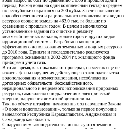
воды возрос до 0,81 по сравнению с 0,66 в прошлогодний
период. Расход воды на один комплексный гектар в среднем
по республике сократился на 200 куб.м. За счет повышения
водообеспеченности и рационального использования водных
ресурсов орошено земель на 463,0 тыс. га больше по
сравнению с прошлым годом. В целом выполняются
установленные задания по очистке и ремонту
межхозяйственных каналов, коллекторов и других видов
ирригационной системы. Разработана концепция
эффективного использования земельных и водных ресурсов
до 2010 года. Принята и последовательно реализуется
программа оснащения в 2002-2004 г.г. жилищного фонда
приборами учета газа.
В то же время, как показывают проверки, на местах еще не
изжиты факты нарушения действующего законодательства
водопользования и землепользования, несоблюдения
договорных обязательств, бесхозяйственного,
нерационального и нецелевого использования природных
ресурсов, самовольного подключения к электрической
энергии, нарушения лимитной дисциплины.
Так, по объему штрафов, начисленных за нарушение Закона
«О воде и водопользовании», только за первое полугодие
выделяются Республика Каракалпакстан, Андижанская и
Самаркандская области.
С нарушением законодательства используются земли в