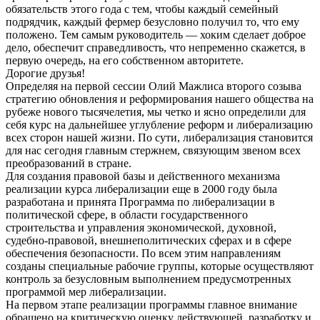
обязательств этого года с тем, чтобы каждый семейный
подрядчик, каждый фермер безусловно получил то, что ему
положено. Тем самым руководитель — хоким сделает доброе
дело, обеспечит справедливость, что непременно скажется, в
первую очередь, на его собственном авторитете.
Дорогие друзья!
Определяя на первой сессии Олий Мажлиса второго созыва
стратегию обновления и реформирования нашего общества на
рубеже нового тысячелетия, мы четко и ясно определили для
себя курс на дальнейшее углубление реформ и либерализацию
всех сторон нашей жизни. По сути, либерализация становится
для нас сегодня главным стержнем, связующим звеном всех
преобразований в стране.
Для создания правовой базы и действенного механизма
реализации курса либерализации еще в 2000 году была
разработана и принята Программа по либерализации в
политической сфере, в области государственного
строительства и управления экономической, духовной,
судебно-правовой, внешнеполитических сферах и в сфере
обеспечения безопасности. По всем этим направлениям
созданы специальные рабочие группы, которые осуществляют
контроль за безусловным выполнением предусмотренных
программой мер либерализации.
На первом этапе реализации программы главное внимание
обращено на критическую оценку действующей, разработку и