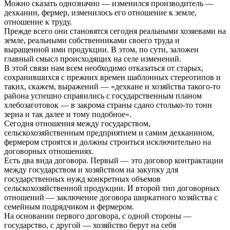
Можно сказать однозначно — изменился производитель —
дехканин, фермер, изменилось его отношение к земле,
отношение к труду.
Прежде всего они становятся сегодня реальными хозяевами на
земле, реальными собственниками своего труда и
выращенной ими продукции. В этом, по сути, заложен
главный смысл происходящих на селе изменений.
В этой связи нам всем необходимо отказаться от старых,
сохранившихся с прежних времен шаблонных стереотипов и
таких, скажем, выражений — «дехкане и хозяйства такого-то
района успешно справились с государственным планом
хлебозаготовок — в закрома страны сдано столько-то тонн
зерна и так далее и тому подобное».
Сегодня отношения между государством,
сельскохозяйственным предприятием и самим дехканином,
фермером строятся и должны строиться исключительно на
договорных отношениях.
Есть два вида договора. Первый — это договор контрактации
между государством и хозяйством на закупку для
государственных нужд конкретных объемов
сельскохозяйственной продукции. И второй тип договорных
отношений — заключение договора ширкатного хозяйства с
семейным подрядчиком и фермером.
На основании первого договора, с одной стороны —
государство, с другой — хозяйство берут на себя