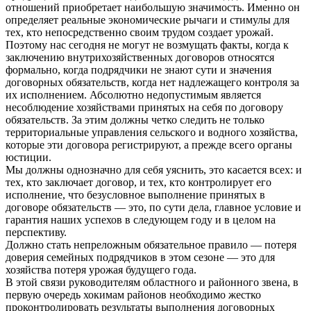
отношений приобретает наибольшую значимость. Именно он
определяет реальные экономические рычаги и стимулы для
тех, кто непосредственно своим трудом создает урожай.
Поэтому нас сегодня не могут не возмущать факты, когда к
заключению внутрихозяйственных договоров относятся
формально, когда подрядчики не знают сути и значения
договорных обязательств, когда нет надлежащего контроля за
их исполнением. Абсолютно недопустимым является
несоблюдение хозяйствами принятых на себя по договору
обязательств. За этим должны четко следить не только
территориальные управления сельского и водного хозяйства,
которые эти договора регистрируют, а прежде всего органы
юстиции.
Мы должны однозначно для себя уяснить, это касается всех: и
тех, кто заключает договор, и тех, кто контролирует его
исполнение, что безусловное выполнение принятых в
договоре обязательств — это, по сути дела, главное условие и
гарантия наших успехов в следующем году и в целом на
перспективу.
Должно стать непреложным обязательное правило — потеря
доверия семейных подрядчиков в этом сезоне — это для
хозяйства потеря урожая будущего года.
В этой связи руководителям областного и районного звена, в
первую очередь хокимам районов необходимо жестко
проконтролировать результаты выполнения договорных