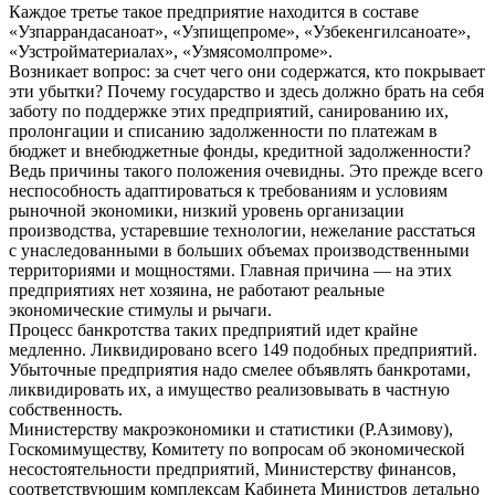
Каждое третье такое предприятие находится в составе
«Узпаррандасаноат», «Узпищепроме», «Узбекенгилсаноате»,
«Узстройматериалах», «Узмясомолпроме».
Возникает вопрос: за счет чего они содержатся, кто покрывает
эти убытки? Почему государство и здесь должно брать на себя
заботу по поддержке этих предприятий, санированию их,
пролонгации и списанию задолженности по платежам в
бюджет и внебюджетные фонды, кредитной задолженности?
Ведь причины такого положения очевидны. Это прежде всего
неспособность адаптироваться к требованиям и условиям
рыночной экономики, низкий уровень организации
производства, устаревшие технологии, нежелание расстаться
с унаследованными в больших объемах производственными
территориями и мощностями. Главная причина — на этих
предприятиях нет хозяина, не работают реальные
экономические стимулы и рычаги.
Процесс банкротства таких предприятий идет крайне
медленно. Ликвидировано всего 149 подобных предприятий.
Убыточные предприятия надо смелее объявлять банкротами,
ликвидировать их, а имущество реализовывать в частную
собственность.
Министерству макроэкономики и статистики (Р.Азимову),
Госкомимуществу, Комитету по вопросам об экономической
несостоятельности предприятий, Министерству финансов,
соответствующим комплексам Кабинета Министров детально