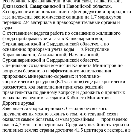
Республике Каракалпакстан, в Ферганской, Ташкентской,
Джизакской, Самаркандской и Навоийской областях.
За нарушения в использовании нефтепродуктов и природного
газа наложены экономические санкции на 1,7 млрд.сумов,
передано 224 материала в правоохранительные органы и
суды.
С отставанием ведется работа по оснащению жилищного
фонда приборами учета газа в Кашкадарьинской,
Сурхандарьинской и Сырдарьинской областях, а по
оснащению приборами учета воды — в Республике
Каракалпакстан, Андижанской, Наманганской,
Сурхандарьинской и Сырдарьинской областях.
Специально созданной комиссии Кабинета Министров по
вопросам бережного и эффективного использования
природных, минерально-сырьевых и топливно-
энергетических ресурсов (К.Туляганов) еще раз критически
рассмотреть ход выполнения принятых решений
правительства по данному вопросу и доложить о принятых
мерах на очередном заседании Кабинета Министров.
Дорогие друзья!
Завершается уборка зерновых. Сегодня без всякого
преувеличения можно заявить о том, что текущий сезон
оказался самым богатым, самым урожайным — произведено
около 4,7 млн. тонн зерновых. Средняя урожайность зерна на
поливных землях страны достигла 41,5 центнера с гектара, а в