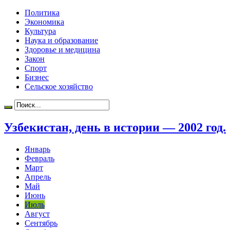
Политика
Экономика
Культура
Наука и образование
Здоровье и медицина
Закон
Спорт
Бизнес
Сельское хозяйство
Узбекистан, день в истории — 2002 год.
Январь
Февраль
Март
Апрель
Май
Июнь
Июль
Август
Сентябрь