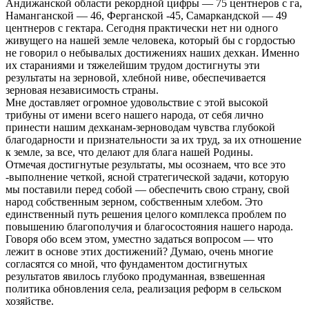
Андижанской области рекордной цифры — 75 центнеров с га,
Наманганской — 46, Ферганской -45, Самаркандской — 49
центнеров с гектара. Сегодня практически нет ни одного
живущего на нашей земле человека, который бы с гордостью
не говорил о небывалых достижениях наших дехкан. Именно
их стараниями и тяжелейшим трудом достигнуты эти
результаты на зерновой, хлебной ниве, обеспечивается
зерновая независимость страны.
Мне доставляет огромное удовольствие с этой высокой
трибуны от имени всего нашего народа, от себя лично
принести нашим дехканам-зерноводам чувства глубокой
благодарности и признательности за их труд, за их отношение
к земле, за все, что делают для блага нашей Родины.
Отмечая достигнутые результаты, мы осознаем, что все это
-выполнение четкой, ясной стратегической задачи, которую
мы поставили перед собой — обеспечить свою страну, свой
народ собственным зерном, собственным хлебом. Это
единственный путь решения целого комплекса проблем по
повышению благополучия и благосостояния нашего народа.
Говоря обо всем этом, уместно задаться вопросом — что
лежит в основе этих достижений? Думаю, очень многие
согласятся со мной, что фундаментом достигнутых
результатов явилось глубоко продуманная, взвешенная
политика обновления села, реализация реформ в сельском
хозяйстве.