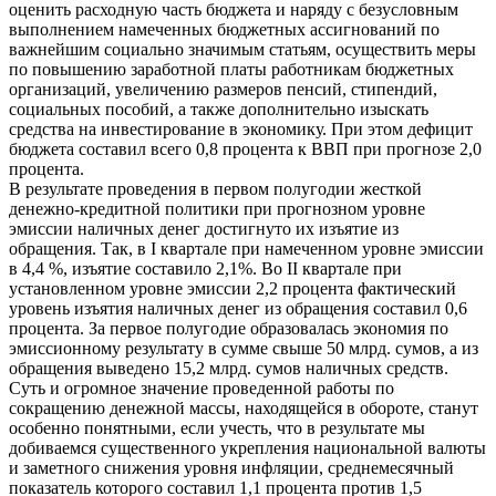
оценить расходную часть бюджета и наряду с безусловным
выполнением намеченных бюджетных ассигнований по
важнейшим социально значимым статьям, осуществить меры
по повышению заработной платы работникам бюджетных
организаций, увеличению размеров пенсий, стипендий,
социальных пособий, а также дополнительно изыскать
средства на инвестирование в экономику. При этом дефицит
бюджета составил всего 0,8 процента к ВВП при прогнозе 2,0
процента.
В результате проведения в первом полугодии жесткой
денежно-кредитной политики при прогнозном уровне
эмиссии наличных денег достигнуто их изъятие из
обращения. Так, в I квартале при намеченном уровне эмиссии
в 4,4 %, изъятие составило 2,1%. Во II квартале при
установленном уровне эмиссии 2,2 процента фактический
уровень изъятия наличных денег из обращения составил 0,6
процента. За первое полугодие образовалась экономия по
эмиссионному результату в сумме свыше 50 млрд. сумов, а из
обращения выведено 15,2 млрд. сумов наличных средств.
Суть и огромное значение проведенной работы по
сокращению денежной массы, находящейся в обороте, станут
особенно понятными, если учесть, что в результате мы
добиваемся существенного укрепления национальной валюты
и заметного снижения уровня инфляции, среднемесячный
показатель которого составил 1,1 процента против 1,5