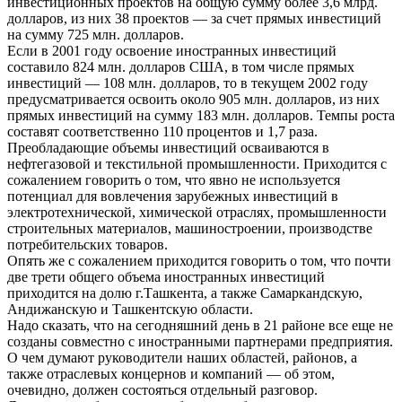
инвестиционных проектов на общую сумму более 3,6 млрд.
долларов, из них 38 проектов — за счет прямых инвестиций
на сумму 725 млн. долларов.
Если в 2001 году освоение иностранных инвестиций
составило 824 млн. долларов США, в том числе прямых
инвестиций — 108 млн. долларов, то в текущем 2002 году
предусматривается освоить около 905 млн. долларов, из них
прямых инвестиций на сумму 183 млн. долларов. Темпы роста
составят соответственно 110 процентов и 1,7 раза.
Преобладающие объемы инвестиций осваиваются в
нефтегазовой и текстильной промышленности. Приходится с
сожалением говорить о том, что явно не используется
потенциал для вовлечения зарубежных инвестиций в
электротехнической, химической отраслях, промышленности
строительных материалов, машиностроении, производстве
потребительских товаров.
Опять же с сожалением приходится говорить о том, что почти
две трети общего объема иностранных инвестиций
приходится на долю г.Ташкента, а также Самаркандскую,
Андижанскую и Ташкентскую области.
Надо сказать, что на сегодняшний день в 21 районе все еще не
созданы совместно с иностранными партнерами предприятия.
О чем думают руководители наших областей, районов, а
также отраслевых концернов и компаний — об этом,
очевидно, должен состояться отдельный разговор.