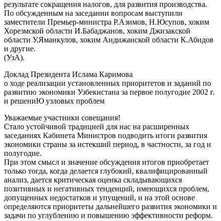
результате сокращения налогов, для развития производства.
По обсужденным на заседании вопросам выступили
заместители Премьер-министра Р.Азимов, Н.Юсупов, хоким
Хорезмской области И.Бабаджанов, хоким Джизакской
области У.Яманкулов, хоким Андижанской области К.Абидов
и другие.
(УзА).
Доклад Президента Ислама Каримова
о ходе реализации установленных приоритетов и заданий по
развитию экономики Узбекистана за первое полугодие 2002 г.
и решениЮ узловых проблем
Уважаемые участники совещания!
Стало устойчивой традицией для нас на расширенных
заседаниях Кабинета Министров подводить итоги развития
экономики страны за истекший период, в частности, за год и
полугодие.
При этом смысл и значение обсуждения итогов приобретает
только тогда, когда делается глубокий, квалифицированный
анализ, дается критическая оценка складывающихся
позитивных и негативных тенденций, имеющихся проблем,
допущенных недостатков и упущений, и на этой основе
определяются приоритеты дальнейшего развития экономики и
задачи по углублению и повышению эффективности реформ.