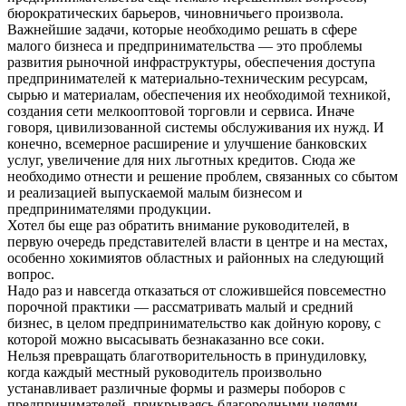
бюрократических барьеров, чиновничьего произвола.
Важнейшие задачи, которые необходимо решать в сфере
малого бизнеса и предпринимательства — это проблемы
развития рыночной инфраструктуры, обеспечения доступа
предпринимателей к материально-техническим ресурсам,
сырью и материалам, обеспечения их необходимой техникой,
создания сети мелкооптовой торговли и сервиса. Иначе
говоря, цивилизованной системы обслуживания их нужд. И
конечно, всемерное расширение и улучшение банковских
услуг, увеличение для них льготных кредитов. Сюда же
необходимо отнести и решение проблем, связанных со сбытом
и реализацией выпускаемой малым бизнесом и
предпринимателями продукции.
Хотел бы еще раз обратить внимание руководителей, в
первую очередь представителей власти в центре и на местах,
особенно хокимиятов областных и районных на следующий
вопрос.
Надо раз и навсегда отказаться от сложившейся повсеместно
порочной практики — рассматривать малый и средний
бизнес, в целом предпринимательство как дойную корову, с
которой можно высасывать безнаказанно все соки.
Нельзя превращать благотворительность в принудиловку,
когда каждый местный руководитель произвольно
устанавливает различные формы и размеры поборов с
предпринимателей, прикрываясь благородными целями