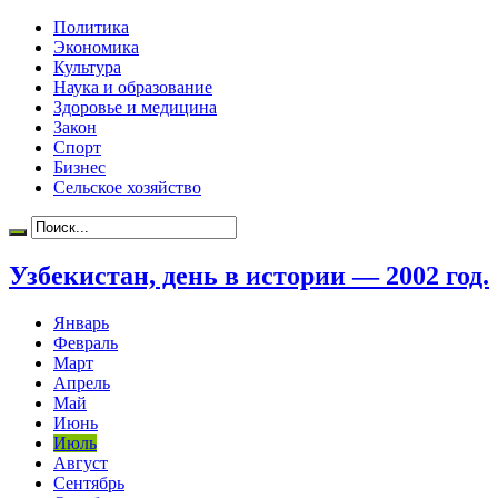
Политика
Экономика
Культура
Наука и образование
Здоровье и медицина
Закон
Спорт
Бизнес
Сельское хозяйство
Узбекистан, день в истории — 2002 год.
Январь
Февраль
Март
Апрель
Май
Июнь
Июль
Август
Сентябрь