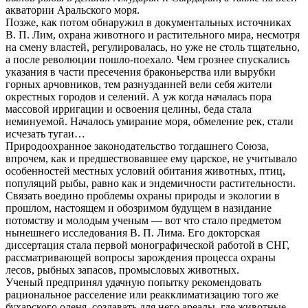
акватории Аральского моря.
Позже, как потом обнаружил в документальных источниках
В. П. Лим, охрана животного и растительного мира, несмотря
на смену властей, регулировалась, но уже не столь тщательно,
а после революции пошло-поехало. Чем грознее спускались
указания в части пресечения браконьерства или вырубки
горных арчовников, тем разнузданней вели себя жители
окрестных городов и селений. А уж когда началась пора
массовой ирригации и освоения целины, беда стала
неминуемой. Началось умирание моря, обмеление рек, стали
исчезать тугаи…
Природоохранное законодательство тогдашнего Союза,
впрочем, как и предшествовавшее ему царское, не учитывало
особенностей местных условий обитания животных, птиц,
популяций рыбы, равно как и эндемичности растительности.
Связать воедино проблемы охраны природы и экологии в
прошлом, настоящем и обозримом будущем в назидание
потомству и молодым ученым — вот что стало предметом
нынешнего исследования В. П. Лима. Его докторская
диссертация стала первой монографической работой в СНГ,
рассматривающей вопросы зарождения процесса охраны
лесов, рыбных запасов, промысловых животных.
Ученый предпринял удачную попытку рекомендовать
рациональное расселение или реакклиматизацию того же
бухарского оленя, создавать для него ареалы, где животные