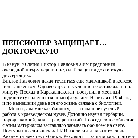
ПЕНСИОНЕР ЗАЩИЩАЕТ…
ДОКТОРСКУЮ
В канун 70-летия Виктор Павлович Лим предпринял
очередной штурм вершин науки. И защитил докторскую
диссертацию.
Виктор Павлович начал трудиться еще мальчишкой в колхозе
под Ташкентом. Однако страсть к учению не оставляла ни на
минуту. Поехал в Каракалпакстан, поступил в местный
пединститут на естественный факультет. Начиная с 1954 года
и по нынешний день вся его жизнь связана с биологией.
— Много дала мне как биологу, — вспоминает ученый, —
работа в краеведческом музее. Дотошно изучал гербарии,
породы камней, виды трав, рептилий. Повседневное общение
с этим материалом заставляло забывать обо всем на свете.
Поступил в аспирантуру НИИ зоологии и паразитологии
Академии наук республики. Результат — защита кандидатской