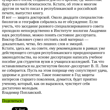
будут в полной безопасности. Кстати, об этом и многом
другом он часто писал в республиканской и российской
печати, выпустил книгу.
И вот — защита докторской. Около двадцати специалистов-
биологов и географов собрались на ее обсуждение. Если
учесть, что заседание разового специализированного совета
проходило непосредственно в Институте зоологии Академии
наук республики, можно понять состояние диссертанта.
Виктор Павлович сумел отстоять свой материал —
доказательно, четко, без лишних слов и эмоций.
Кстати, здесь же, на совете, ему рекомендовали в рамках уже
действующего сегодня республиканского природоохранного
законодательства, на основе диссертации написать учебное
пособие для студентов вузов и учащихся колледжей. Так что
останавливаться на достигнутом биолог-диссертант В. П. Лим
не собирается. Пусть на этом поприще ему сопутствуют удача,
здоровье и долголетие. Такое пожелание в Год защиты
интересов старшего поколения, думается, будет приятно
ученому, который, как он выразился, чувствует себя
достаточно молодым.
Владимир Поплавский.
Поделиться !