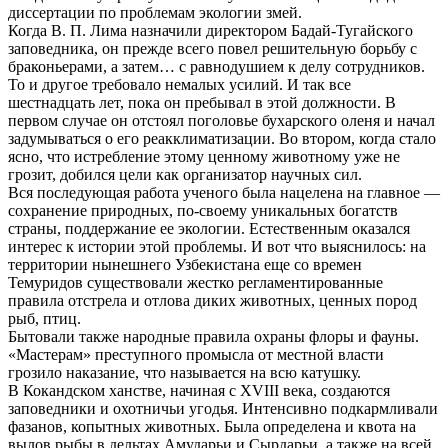
диссертации по проблемам экологии змей.
Когда В. П. Лима назначили директором Бадай-Тугайского
заповедника, он прежде всего повел решительную борьбу с
браконьерами, а затем… с равнодушием к делу сотрудников.
То и другое требовало немалых усилий. И так все
шестнадцать лет, пока он пребывал в этой должности. В
первом случае он отстоял поголовье бухарского оленя и начал
задумываться о его реакклиматизации. Во втором, когда стало
ясно, что истребление этому ценному животному уже не
грозит, добился цели как организатор научных сил.
Вся последующая работа ученого была нацелена на главное —
сохранение природных, по-своему уникальных богатств
страны, поддержание ее экологии. Естественным оказался
интерес к истории этой проблемы. И вот что выяснилось: на
территории нынешнего Узбекистана еще со времен
Темуридов существовали жестко регламентированные
правила отстрела и отлова диких животных, ценных пород
рыб, птиц.
Бытовали также народные правила охраны флоры и фауны.
«Мастерам» преступного промысла от местной власти
грозило наказание, что называется на всю катушку.
В Кокандском ханстве, начиная с XVIII века, создаются
заповедники и охотничьи угодья. Интенсивно подкармливали
фазанов, копытных животных. Была определена и квота на
вылов рыбы в дельтах Амударьи и Сырдарьи, а также на всей