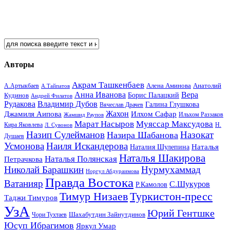
Авторы
Акрам Ташкенбаев
Анатолий
А.Артыкбаев
Алена Аминова
А.Тайпатов
Анна Иванова
Вера
Кудинов
Борис Палацкий
Андрей Филатов
Рудакова
Владимир Дубов
Галина Глушкова
Вячеслав Драчев
Жахон
Джамиля Аипова
Илхом Сафар
Жамшид Раупов
Ильхом Раззаков
Марат Насыров
Муяссар Максудова
Кира Яковлева
Л. Сувонов
Н.
Назип Сулейманов
Назокат
Назира Шабанова
Душаев
Усмонова
Наиля Искандерова
Наталья
Наталия Шулепина
Наталья Шакирова
Наталья Полянская
Петрачкова
Николай Барашкин
Нурмухаммад
Норгул Абдураимова
Правда Востока
Ватанияр
С.Шукуров
Р.Камолов
Тимур Низаев
Туркистон-пресс
Таджи Тимуров
УзА
Юрий Гентшке
Шахабутдин Зайнутдинов
Чори Тухтаев
Юсуп Ибрагимов
Яркул Умар