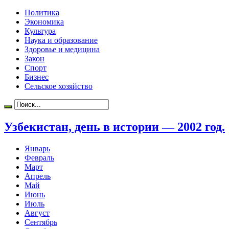
Политика
Экономика
Культура
Наука и образование
Здоровье и медицина
Закон
Спорт
Бизнес
Сельское хозяйство
Узбекистан, день в истории — 2002 год.
Январь
Февраль
Март
Апрель
Май
Июнь
Июль
Август
Сентябрь