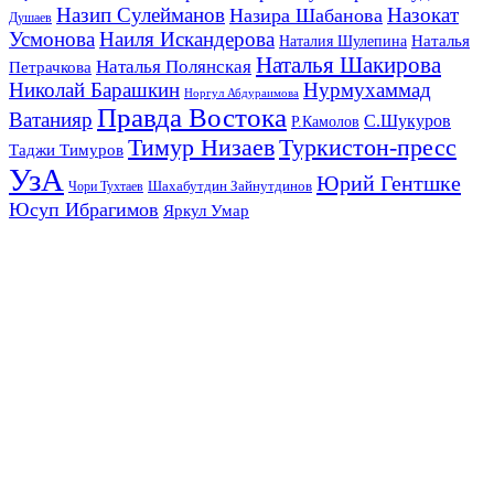
Назип Сулейманов
Назокат
Назира Шабанова
Душаев
Усмонова
Наиля Искандерова
Наталья
Наталия Шулепина
Наталья Шакирова
Наталья Полянская
Петрачкова
Николай Барашкин
Нурмухаммад
Норгул Абдураимова
Правда Востока
Ватанияр
С.Шукуров
Р.Камолов
Тимур Низаев
Туркистон-пресс
Таджи Тимуров
УзА
Юрий Гентшке
Шахабутдин Зайнутдинов
Чори Тухтаев
Юсуп Ибрагимов
Яркул Умар