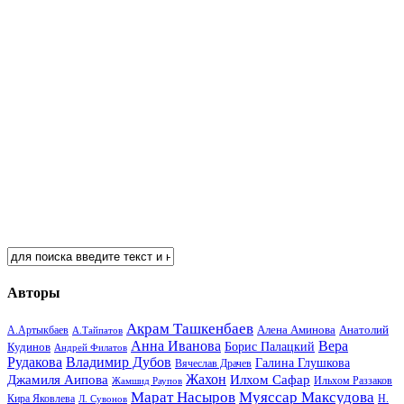
Авторы
Акрам Ташкенбаев
Анатолий
А.Артыкбаев
Алена Аминова
А.Тайпатов
Анна Иванова
Вера
Кудинов
Борис Палацкий
Андрей Филатов
Рудакова
Владимир Дубов
Галина Глушкова
Вячеслав Драчев
Жахон
Джамиля Аипова
Илхом Сафар
Жамшид Раупов
Ильхом Раззаков
Марат Насыров
Муяссар Максудова
Кира Яковлева
Л. Сувонов
Н.