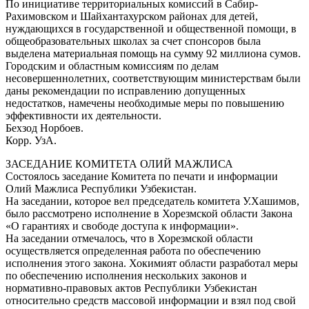
По инициативе территориальных комиссий в Сабир-
Рахимовском и Шайхантахурском районах для детей,
нуждающихся в государственной и общественной помощи, в
общеобразовательных школах за счет спонсоров была
выделена материальная помощь на сумму 92 миллиона сумов.
Городским и областным комиссиям по делам
несовершеннолетних, соответствующим министерствам были
даны рекомендации по исправлению допущенных
недостатков, намечены необходимые меры по повышению
эффективности их деятельности.
Бехзод Норбоев.
Корр. УзА.
ЗАСЕДАНИЕ КОМИТЕТА ОЛИЙ МАЖЛИСА
Состоялось заседание Комитета по печати и информации
Олий Мажлиса Республики Узбекистан.
На заседании, которое вел председатель комитета У.Хашимов,
было рассмотрено исполнение в Хорезмской области Закона
«О гарантиях и свободе доступа к информации».
На заседании отмечалось, что в Хорезмской области
осуществляется определенная работа по обеспечению
исполнения этого закона. Хокимият области разработал меры
по обеспечению исполнения нескольких законов и
нормативно-правовых актов Республики Узбекистан
относительно средств массовой информации и взял под свой