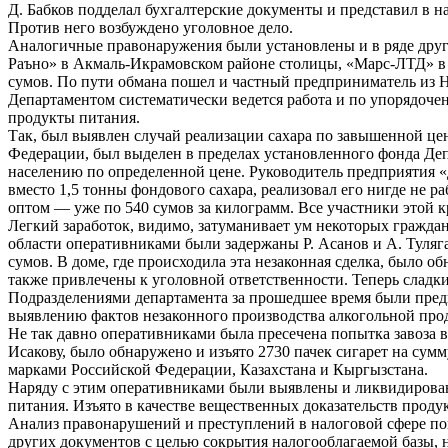
Д. Бабков подделал бухгалтерские документы и представил в 
Против него возбуждено уголовное дело.
Аналогичные правонаружения были установлены и в ряде др
Раъно» в Акмаль-Икрамовском районе столицы, «Марс-ЛТД» в 
сумов. По пути обмана пошел и частный предприниматель из Н
Департаментом систематически ведется работа и по упорядоч
продукты питания.
Так, был выявлен случай реализации сахара по завышенной ц
Федерации, был выделен в пределах установленного фонда Де
населению по определенной цене. Руководитель предприятия «
вместо 1,5 тонны фондового сахара, реализовал его нигде не 
оптом — уже по 540 сумов за килограмм. Все участники этой к
Легкий заработок, видимо, затуманивает ум некоторых граждан
области оперативниками были задержаны Р. Асанов и А. Туляга
сумов. В доме, где происходила эта незаконная сделка, было 
также привлечены к уголовной ответственности. Теперь сладки
Подразделениями департамента за прошедшее время были пред
выявлению фактов незаконного производства алкогольной прод
Не так давно оперативниками была пресечена попытка завоза
Исакову, было обнаружено и изъято 2730 пачек сигарет на су
марками Российской Федерации, Казахстана и Кыргызстана.
Наряду с этим оперативниками были выявлены и ликвидирова
питания. Изъято в качестве вещественных доказательств прод
Анализ правонарушений и преступлений в налоговой сфере пока
других документов с целью сокрытия налогооблагаемой базы, 