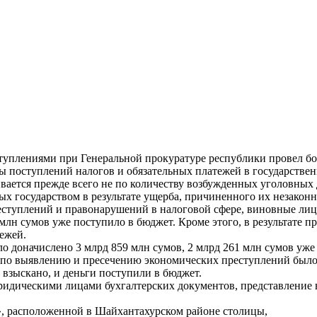
ступлениями при Генеральной прокуратуре республики провел б
ы поступлений налогов и обязательных платежей в государстве
ивается прежде всего не по количеству возбужденных уголовных 
х государством в результате ущерба, причиненного их незаконн
туплений и правонарушений в налоговой сфере, виновные лица
млн сумов уже поступило в бюджет. Кроме этого, в результате
ежей.
ло доначислено 3 млрд 859 млн сумов, 2 млрд 261 млн сумов уже
ты по выявлению и пресечению экономических преступлений было
 взыскано, и деньги поступили в бюджет.
идическими лицами бухгалтерских документов, представление в
», расположенной в Шайхантахурском районе столицы,