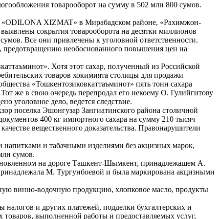
огообложения товарооборот на сумму в 502 млн 800 сумов.
не, «ODILONA XIZMAT» в Мирабадском районе, «Рахимжон-
 выявлены сокрытия товарооборота на десятки миллионов
сумов. Все они привлечены к уголовной ответственности.
са, предотвращению необоснованного повышения цен на
аттаъминот». Хотя этот сахар, полученный из Российской
ребительских товаров хокимията столицы для продажи
общества «Тошкентозиковкаттаъминот» пять тонн сахара
 Тот же в свою очередь перепродал его некоему О. Гулийгитову
но уголовное дело, ведется следствие.
окзор поселка Эшонгузар Зангиатинского района столичной
документов 400 кг импортного сахара на сумму 210 тысяч
в качестве вещественного доказательства. Правонарушители
 напитками и табачными изделиями без акцизных марок,
млн сумов.
становленном на дороге Ташкент-Шымкент, принадлежащем А.
я принадлежала М. Тургунбоевой и была маркирована акцизными
ную винно-водочную продукцию, хлопковое масло, продукты
ы налогов и других платежей, подделки бухгалтерских и
х товаров, выполненной работы и предоставляемых услуг,