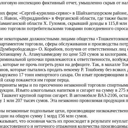
налоговую инспекцию фиктивный отчет, умышленно скрыв от нал
угих фирм: «Сергей-курилиш-сервис» в Шайхантахурском райо
г. Навои, «Нуриддинбек» в Ферганской области, где также были
аманганской области Х. Гуломов, скрывший доходы в 115,8 млн 
ению торговли потребительскими товарами повседневного спро
ене некоторыми должностными лицами общества «Тошкентозиковк
партаментом торговли, сферы обслуживания и производства пот
Думбирободсавдо» О. Корабоев, получив от ответственных лиц 
работающему А. Атамухаммедову по цене 520 сумов за килограмм.
риминальной цепочки привлекаются к ответственности, возбужде
, которые не прочь погреть руки на дефиците. Так, в махалле Т
нов, которые пытались продать некоему Р. Тошбоеву без всяких 
обнаружено 17 тонн импортного сахара. Он изъят проверяющими 
й сахар покажется им горше перца.
приняты меры и по пресечению незаконной торговли спиртными
укции. Изъято алкогольных напитков и сигарет на сумму в 275 
 в Ташкент крупной партии сигарет. В автомобиле ВАЗ-2106, о
мму 1 млн 207 тысяч сумов. Эта незаконно провозимая продукци
ны незаконные подпольные цехи, производящие низкокачествен
укции на общую сумму 1 млрд 156 млн сумов.
зывает, что основная часть их происходит в результате неуплат
недостоверного и неточного отражения количества производимы