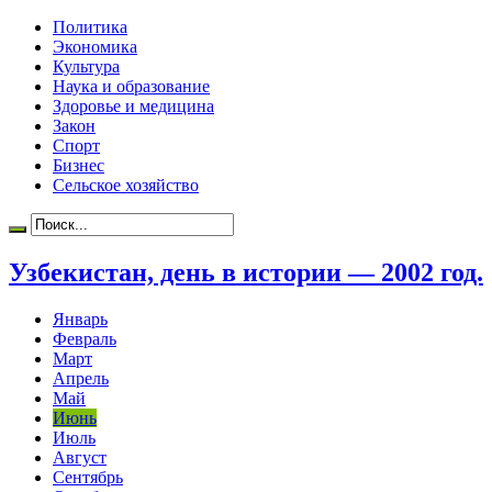
Политика
Экономика
Культура
Наука и образование
Здоровье и медицина
Закон
Спорт
Бизнес
Сельское хозяйство
Узбекистан, день в истории — 2002 год.
Январь
Февраль
Март
Апрель
Май
Июнь
Июль
Август
Сентябрь