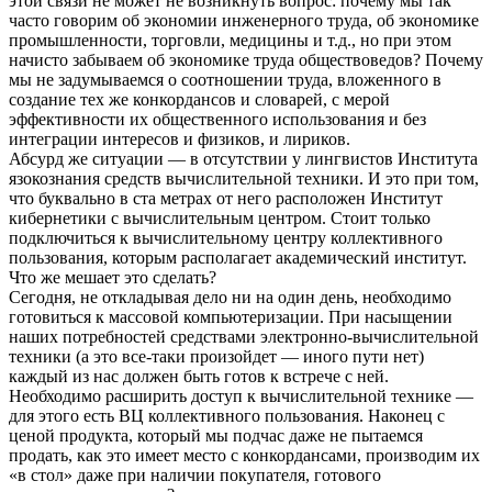
этой связи не может не возникнуть вопрос: почему мы так
часто говорим об экономии инженерного труда, об экономике
промышленности, торговли, медицины и т.д., но при этом
начисто забываем об экономике труда обществоведов? Почему
мы не задумываемся о соотношении труда, вложенного в
создание тех же конкордансов и словарей, с мерой
эффективности их общественного использования и без
интеграции интересов и физиков, и лириков.
Абсурд же ситуации — в отсутствии у лингвистов Института
язокознания средств вычислительной техники. И это при том,
что буквально в ста метрах от него расположен Институт
кибернетики с вычислительным центром. Стоит только
подключиться к вычислительному центру коллективного
пользования, которым располагает академический институт.
Что же мешает это сделать?
Сегодня, не откладывая дело ни на один день, необходимо
готовиться к массовой компьютеризации. При насыщении
наших потребностей средствами электронно-вычислительной
техники (а это все-таки произойдет — иного пути нет)
каждый из нас должен быть готов к встрече с ней.
Необходимо расширить доступ к вычислительной технике —
для этого есть ВЦ коллективного пользования. Наконец с
ценой продукта, который мы подчас даже не пытаемся
продать, как это имеет место с конкордансами, производим их
«в стол» даже при наличии покупателя, готового