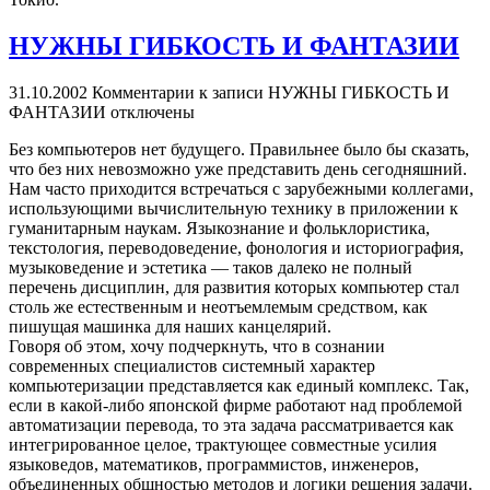
НУЖНЫ ГИБКОСТЬ И ФАНТАЗИИ
31.10.2002
Комментарии
к записи НУЖНЫ ГИБКОСТЬ И
ФАНТАЗИИ
отключены
Без компьютеров нет будущего. Правильнее было бы сказать,
что без них невозможно уже представить день сегодняшний.
Нам часто приходится встречаться с зарубежными коллегами,
использующими вычислительную технику в приложении к
гуманитарным наукам. Языкознание и фольклористика,
текстология, переводоведение, фонология и историография,
музыковедение и эстетика — таков далеко не полный
перечень дисциплин, для развития которых компьютер стал
столь же естественным и неотъемлемым средством, как
пишущая машинка для наших канцелярий.
Говоря об этом, хочу подчеркнуть, что в сознании
современных специалистов системный характер
компьютеризации представляется как единый комплекс. Так,
если в какой-либо японской фирме работают над проблемой
автоматизации перевода, то эта задача рассматривается как
интегрированное целое, трактующее совместные усилия
языковедов, математиков, программистов, инженеров,
объединенных общностью методов и логики решения задачи.