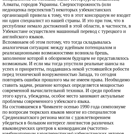
Алматы, городов Украины. Сверхосторожность (или
недооценка перспектив?) некоторых узбекистанских
организаций привела к тому, что в этот консорциум не входит
ни один специалист из нашей страны. И это при том, что в
республике немало достижений в этой области, в частности, в
Узбекистане осуществлен машинный перевод с турецкого и
английского языков.
Вспоминаем об этом потому, что тогда складывалась
аналогичная ситуация: между идейным потенциалом и
реализационными возможностями возникла брешь,
заполнение которой в обозримом будущем не представлялось
возможным. И если мы тогда упустили реальные шансы на
успех и приоритеты, поддавшись некой устоявшейся робости
перед технической вооруженностью Запада, то сегодня
повторять ошибки прошлого мы не имеем права. Необходимо
ставить задачи, решение которых определяется мощностью
современной вычислительной техники. И среди проблем
этого круга, убеждены, особое место занимают актуальные
проблемы современного узбекского языка.
На состоявшемся в Чимкенте осенью 1990 года симпозиуме
по вопросам тюркских языков многие из специалистов
Среднеазиатского региона могли с удовлетворением
убедиться в большом интересе лингвистов различных
языковедческих центров к конкордансам (частотно-
комбинаторным характеристикам) узбекистанских авторов,