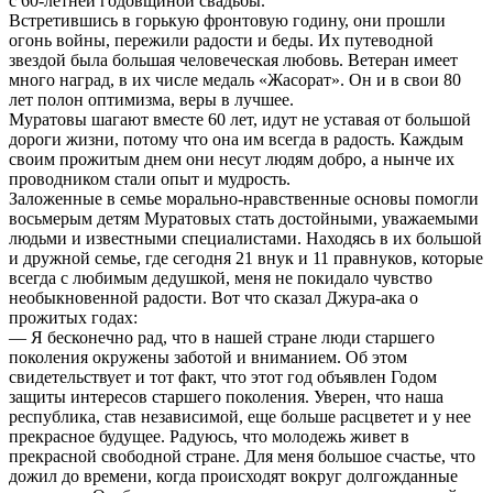
с 60-летней годовщиной свадьбы.
Встретившись в горькую фронтовую годину, они прошли
огонь войны, пережили радости и беды. Их путеводной
звездой была большая человеческая любовь. Ветеран имеет
много наград, в их числе медаль «Жасорат». Он и в свои 80
лет полон оптимизма, веры в лучшее.
Муратовы шагают вместе 60 лет, идут не уставая от большой
дороги жизни, потому что она им всегда в радость. Каждым
своим прожитым днем они несут людям добро, а нынче их
проводником стали опыт и мудрость.
Заложенные в семье морально-нравственные основы помогли
восьмерым детям Муратовых стать достойными, уважаемыми
людьми и известными специалистами. Находясь в их большой
и дружной семье, где сегодня 21 внук и 11 правнуков, которые
всегда с любимым дедушкой, меня не покидало чувство
необыкновенной радости. Вот что сказал Джура-ака о
прожитых годах:
— Я бесконечно рад, что в нашей стране люди старшего
поколения окружены заботой и вниманием. Об этом
свидетельствует и тот факт, что этот год объявлен Годом
защиты интересов старшего поколения. Уверен, что наша
республика, став независимой, еще больше расцветет и у нее
прекрасное будущее. Радуюсь, что молодежь живет в
прекрасной свободной стране. Для меня большое счастье, что
дожил до времени, когда происходят вокруг долгожданные