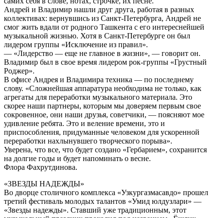
самих себя в слове, нотах, строчке, их песне.
Андрей и Владимир нашли друг друга, работая в разных
коллективах: вернувшись из Санкт-Петербурга, Андрей не
смог жить вдали от родного Ташкента с его интереснейшей
музыкальной жизнью. Хотя в Санкт-Петербурге он был
лидером группы «Исключение из правил».
— «Лидерство — еще не главное в жизни», — говорит он.
Владимир был в свое время лидером рок-группы «Грустный
Роджер».
В офисе Андрея и Владимира техника — по последнему
слову. «Сложнейшая аппаратура необходима не только, как
агрегаты для переработки музыкального материала. Это
скорее наши партнеры, которым мы доверяем первым свое
сокровенное, они наши друзья, советчики, — поясняют мое
удивление ребята. Это и веление времени, это и
приспособления, придуманные человеком для ускоренной
переработки нахлынувшего творческого порыва».
Уверена, что все, что будет создано «Гербарием», сохранится
на долгие годы и будет напоминать о весне.
Флора Фахрутдинова.
«ЗВЕЗДЫ НАДЕЖДЫ»
Во дворце столичного комплекса «Узкургазмасавдо» прошел
третий фестиваль молодых талантов «Умид юлдузлари» —
«Звезды надежды». Ставший уже традиционным, этот