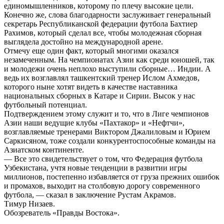
единомышленников, которому по плечу высокие цели.
Конечно же, слова благодарности заслуживает генеральный
секретарь Республиканской федерации футбола Бахтиер
Рахимов, который сделал все, чтобы молодежная сборная
выглядела достойно на международной арене.
Отмечу еще один факт, который многими оказался
незамеченным. На чемпионатах Азии как среди юношей, так
и молодежи очень неплохо выступили сборные… Индии. А
ведь их возглавлял ташкентский тренер Ислом Ахмедов,
которого ныне хотят видеть в качестве наставника
национальных сборных в Катаре и Сирии. Высок у нас
футбольный потенциал.
Подтверждением этому служит и то, что в Лиге чемпионов
Азии наши ведущие клубы «Пахтакор» и «Нефтчи»,
возглавляемые тренерами Виктором Джалиловым и Юрием
Саркисяном, тоже создали конкурентоспособные команды на
Азиатском континенте.
— Все это свидетельствует о том, что Федерация футбола
Узбекистана, учтя новые тенденции в развитии игры
миллионов, постепенно избавляется от груза прежних ошибок
и промахов, выходит на столбовую дорогу современного
футбола, — сказал в заключение Рустам Акрамов.
Тимур Низаев.
Обозреватель «Правды Востока».