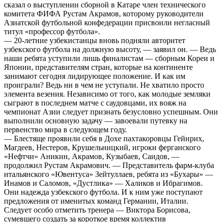
сказал о выступлении сборной в Катаре член технического
комитета ФИФА Рустам Акрамов, которому руководители
Азиатской футбольной конфедерации присвоили негласный
титул «профессор футбола».
— 20-летние узбекистанцы вновь подняли авторитет
узбекского футбола на должную высоту, — заявил он. — Ведь
наши ребята уступили лишь финалистам — сборным Кореи и
Японии, представителям стран, которые на континенте
занимают сегодня лидирующее положение. И как им
проиграли? Ведь ни в чем не уступали. Не хватило просто
элемента везения. Независимо от того, как молодые земляки
сыграют в последнем матче с саудовцами, их вояж на
чемпионат Азии следует признать безусловно успешным. Они
выполнили основную задачу — завоевали путевку на
первенство мира в следующем году.
— Блестяще проявили себя в Дохе пахтакоровцы Гейнрих,
Магдеев, Нестеров, Крушельницкий, игроки ферганского
«Нефтчи» Аникин, Акрамов, Кузыбаев, Саидов, —
продолжил Рустам Акрамович. — Представитель фарм-клуба
итальянского «Ювентуса» Зейтуллаев, ребята из «Бухары» —
Инамов и Саломов, «Дустлика» — Халиков и Ибрагимов.
Они надежда узбекского футбола. И к ним уже поступают
предложения от именитых команд Германии, Италии.
Следует особо отметить тренера — Виктора Борисова,
сумевшего создать за короткое время коллектив