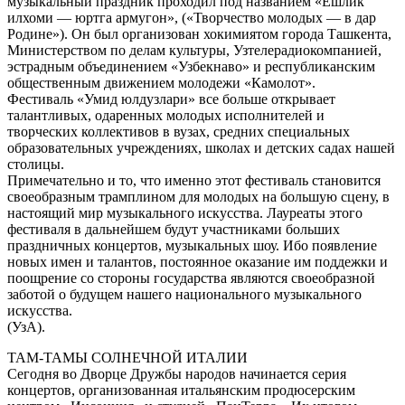
музыкальный праздник проходил под названием «Ёшлик
илхоми — юртга армугон», («Творчество молодых — в дар
Родине»). Он был организован хокимиятом города Ташкента,
Министерством по делам культуры, Узтелерадиокомпанией,
эстрадным объединением «Узбекнаво» и республиканским
общественным движением молодежи «Камолот».
Фестиваль «Умид юлдузлари» все больше открывает
талантливых, одаренных молодых исполнителей и
творческих коллективов в вузах, средних специальных
образовательных учреждениях, школах и детских садах нашей
столицы.
Примечательно и то, что именно этот фестиваль становится
своеобразным трамплином для молодых на большую сцену, в
настоящий мир музыкального искусства. Лауреаты этого
фестиваля в дальнейшем будут участниками больших
праздничных концертов, музыкальных шоу. Ибо появление
новых имен и талантов, постоянное оказание им поддежки и
поощрение со стороны государства являются своеобразной
заботой о будущем нашего национального музыкального
искусства.
(УзА).
ТАМ-ТАМЫ СОЛНЕЧНОЙ ИТАЛИИ
Сегодня во Дворце Дружбы народов начинается серия
концертов, организованная итальянским продюсерским