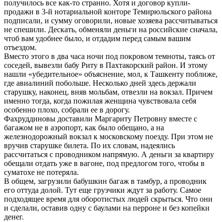
получилось все как-то странно. Хотя и договор купли-
продажи в 3-й нотариальной конторе Темирюльского района
подписали, и сумму оговорили, новые хозяева рассчитываться
не спешили. Дескать, обменяли деньги на российские сначала,
чтоб вам удобнее было, и отдадим перед самым вашим
отъездом.
Вместо этого в два часа ночи под покровом темноты, таясь от
соседей, вывезли бабу Риту в Пахтакорский район. И этому
нашли «убедительное» объяснение, мол, к Ташкенту поближе,
где авиалиний побольше. Несколько дней здесь держали
старушку, наконец, вняв мольбам, отвезли на вокзал. Причем
именно тогда, когда пожилая женщина чувствовала себя
особенно плохо, собрали ее в дорогу.
Фахруддиновы доставили Маргариту Петровну вместе с
багажом не в аэропорт, как было обещано, а на
железнодорожный вокзал к московскому поезду. При этом не
вручив старушке билета. По их словам, надеялись
рассчитаться с проводником напрямую. А деньги за квартиру
обещали отдать уже в вагоне, под предлогом того, чтобы в
суматохе не потеряла.
В общем, загрузили бабушкин багаж в тамбур, а проводник
его оттуда долой. Тут еще грузчики ждут за работу. Самое
подходящее время для оборотистых людей скрыться. Что они
и сделали, оставив одну с баулами на перроне и без копейки
денег.