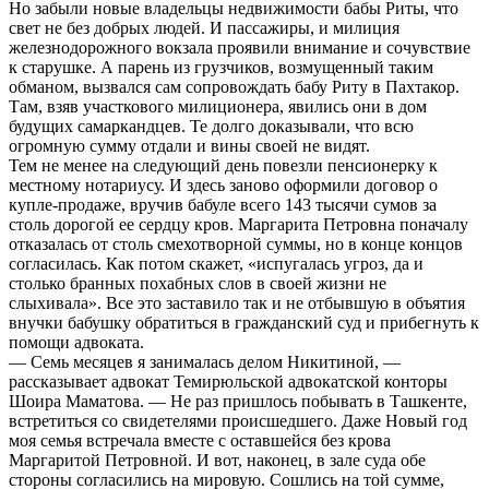
Но забыли новые владельцы недвижимости бабы Риты, что
свет не без добрых людей. И пассажиры, и милиция
железнодорожного вокзала проявили внимание и сочувствие
к старушке. А парень из грузчиков, возмущенный таким
обманом, вызвался сам сопровождать бабу Риту в Пахтакор.
Там, взяв участкового милиционера, явились они в дом
будущих самаркандцев. Те долго доказывали, что всю
огромную сумму отдали и вины своей не видят.
Тем не менее на следующий день повезли пенсионерку к
местному нотариусу. И здесь заново оформили договор о
купле-продаже, вручив бабуле всего 143 тысячи сумов за
столь дорогой ее сердцу кров. Маргарита Петровна поначалу
отказалась от столь смехотворной суммы, но в конце концов
согласилась. Как потом скажет, «испугалась угроз, да и
столько бранных похабных слов в своей жизни не
слыхивала». Все это заставило так и не отбывшую в объятия
внучки бабушку обратиться в гражданский суд и прибегнуть к
помощи адвоката.
— Семь месяцев я занималась делом Никитиной, —
рассказывает адвокат Темирюльской адвокатской конторы
Шоира Маматова. — Не раз пришлось побывать в Ташкенте,
встретиться со свидетелями происшедшего. Даже Новый год
моя семья встречала вместе с оставшейся без крова
Маргаритой Петровной. И вот, наконец, в зале суда обе
стороны согласились на мировую. Сошлись на той сумме,