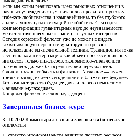
выкладывать валюту?
Если мы хотим реализовать идею рыночных отношений в
научных учреждениях гуманитарного профиля и при этом
избежать любительства и кампанейщины, то без глубокого
анализа упомянутых ситуаций не обойтись. Сама идея
компьютеризации гуманитарных наук до неузнаваемости
меняет устоявшиеся было границы научных интересов.
Сегодня серьезный филолог уже не может не видеть
захватывающую перспективу, которую открывает
использование вычислительной техники. Традиционная точка
зрения на компьютеризацию как объект профессиональных
интересов только инженеров, экономистов-управленцев,
плановиков должна быть решительно пересмотрена.
Словом, нужны гибкость и фантазии. А главное — нужен
трезвый взгляд на день сегодняшний и ближайшее будущее.
Без компьютеров это будущее для филологов немыслимо.
Саидамин Мусаходжаев.
Кандидат филологических наук, доцент.
Завершился бизнес-курс
31.10.2002
Комментарии
к записи Завершился бизнес-курс
отключены
В Узбекско-Японском центре развития людских ресурсов