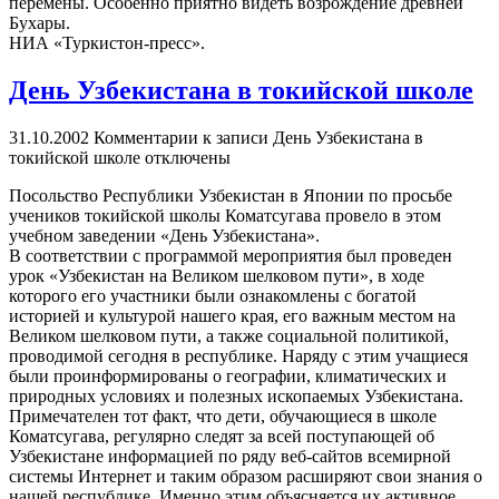
перемены. Особенно приятно видеть возрождение древней
Бухары.
НИА «Туркистон-пресс».
День Узбекистана в токийской школе
31.10.2002
Комментарии
к записи День Узбекистана в
токийской школе
отключены
Посольство Республики Узбекистан в Японии по просьбе
учеников токийской школы Коматсугава провело в этом
учебном заведении «День Узбекистана».
В соответствии с программой мероприятия был проведен
урок «Узбекистан на Великом шелковом пути», в ходе
которого его участники были ознакомлены с богатой
историей и культурой нашего края, его важным местом на
Великом шелковом пути, а также социальной политикой,
проводимой сегодня в республике. Наряду с этим учащиеся
были проинформированы о географии, климатических и
природных условиях и полезных ископаемых Узбекистана.
Примечателен тот факт, что дети, обучающиеся в школе
Коматсугава, регулярно следят за всей поступающей об
Узбекистане информацией по ряду веб-сайтов всемирной
системы Интернет и таким образом расширяют свои знания о
нашей республике. Именно этим объясняется их активное