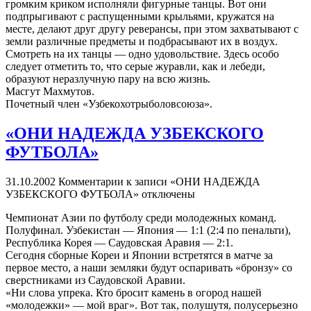
громким криком исполняли фигурные танцы. Вот они
подпрыгивают с распущенными крыльями, кружатся на
месте, делают друг другу реверансы, при этом захватывают с
земли различные предметы и подбрасывают их в воздух.
Смотреть на их танцы — одно удовольствие. Здесь особо
следует отметить то, что серые журавли, как и лебеди,
образуют неразлучную пару на всю жизнь.
Масгут Махмутов.
Почетный член «Узбекохотрыболовсоюза».
«ОНИ НАДЕЖДА УЗБЕКСКОГО
ФУТБОЛА»
31.10.2002
Комментарии
к записи «ОНИ НАДЕЖДА
УЗБЕКСКОГО ФУТБОЛА»
отключены
Чемпионат Азии по футболу среди молодежных команд.
Полуфинал. Узбекистан — Япония — 1:1 (2:4 по пенальти),
Республика Корея — Саудовская Аравия — 2:1.
Сегодня сборные Кореи и Японии встретятся в матче за
первое место, а наши земляки будут оспаривать «бронзу» со
сверстниками из Саудовской Аравии.
«Ни слова упрека. Кто бросит камень в огород нашей
«молодежки» — мой враг». Вот так, полушутя, полусерьезно