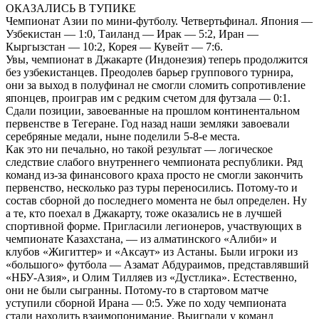
ОКАЗАЛИСЬ В ТУПИКЕ
Чемпионат Азии по мини-футболу. Четвертьфинал. Япония —
Узбекистан — 1:0, Таиланд — Ирак — 5:2, Иран —
Кыргызстан — 10:2, Корея — Кувейт — 7:6.
Увы, чемпионат в Джакарте (Индонезия) теперь продолжится
без узбекистанцев. Преодолев барьер группового турнира,
они за выход в полуфинал не смогли сломить сопротивление
японцев, проиграв им с редким счетом для футзала — 0:1.
Сдали позиции, завоеванные на прошлом континентальном
первенстве в Тегеране. Год назад наши земляки завоевали
серебряные медали, ныне поделили 5-8-е места.
Как это ни печально, но такой результат — логическое
следствие слабого внутреннего чемпионата республики. Ряд
команд из-за финансового краха просто не смогли закончить
первенство, несколько раз туры переносились. Потому-то и
состав сборной до последнего момента не был определен. Ну
а те, кто поехал в Джакарту, тоже оказались не в лучшей
спортивной форме. Пригласили легионеров, участвующих в
чемпионате Казахстана, — из алматинского «Алиби» и
клубов «Жигиттер» и «Аксаут» из Астаны. Были игроки из
«большого» футбола — Азамат Абдураимов, представлявший
«НБУ-Азия», и Олим Тилляев из «Дустлика». Естественно,
они не были сыгранны. Потому-то в стартовом матче
уступили сборной Ирана — 0:5. Уже по ходу чемпионата
стали находить взаимопонимание. Выиграли у команд