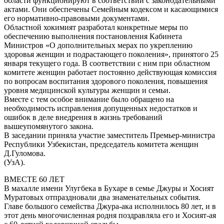
области функционируют в соответствии с законодательными
актами. Они обеспечены Семейным кодексом и касающимися
его нормативно-правовыми документами.
Областной хокимият разработал конкретные меры по
обеспечению выполнения постановления Кабинета
Министров «О дополнительных мерах по укреплению
здоровья женщин и подрастающего поколения», принятого 25
января текущего года. В соответствии с ним при областном
комитете женщин работает постоянно действующая комиссия
по вопросам воспитания здорового поколения, повышения
уровня медицинской культуры женщин и семьи.
Вместе с тем особое внимание было обращено на
необходимость исправления допущенных недостатков и
ошибок в деле внедрения в жизнь требований
вышеупомянутого закона.
В заседании приняла участие заместитель Премьер-министра
Республики Узбекистан, председатель комитета женщин
Д.Гуломова.
(УзА).
ВМЕСТЕ 60 ЛЕТ
В махалле имени Улугбека в Бухаре в семье Джуры и Хосият
Муратовых отпраздновали два знаменательных события.
Главе большого семейства Джура-ака исполнилось 80 лет, и в
этот день многочисленная родня поздравляла его и Хосият-ая