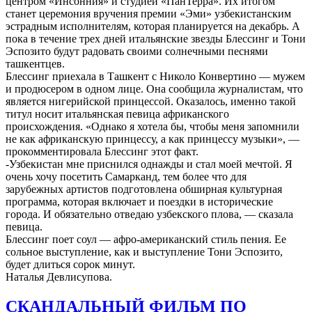
центром «Инсонния» и студией «ПанТерра». Их итогом
станет церемония вручения премии «Эми» узбекистанским
эстрадным исполнителям, которая планируется на декабрь. А
пока в течение трех дней итальянские звезды Блессинг и Тони
Эспозито будут радовать своими солнечными песнями
ташкентцев.
Блессинг приехала в Ташкент с Николо Конвертино — мужем
и продюсером в одном лице. Она сообщила журналистам, что
является нигерийской принцессой. Оказалось, именно такой
титул носит итальянская певица африканского
происхождения. «Однако я хотела бы, чтобы меня запомнили
не как африканскую принцессу, а как принцессу музыки», —
прокомментировала Блессинг этот факт.
-Узбекистан мне приснился однажды и стал моей мечтой. Я
очень хочу посетить Самарканд, тем более что для
зарубежных артистов подготовлена обширная культурная
программа, которая включает и поездки в исторические
города. И обязательно отведаю узбекского плова, — сказала
певица.
Блессинг поет соул — афро-американский стиль пения. Ее
сольное выступление, как и выступление Тони Эспозито,
будет длиться сорок минут.
Наталья Девлисупова.
СКАНДАЛЬНЫЙ ФИЛЬМ ПО