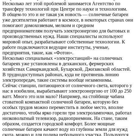
Несколько лет этой проблемой занимается Агентство по
трансферу технологий при Центре по науке и технологиям.
В общем-то это и не такая уж новость — солнечные батареи
уже десятилетия работают в космосе, в некоторых странах они
помогают домохозяевам, мелким и средним
предпринимателям получать электроэнергию для бытовых и
производственных нужд. Наши специалисты используют
мировой опыт, разрабатывают собственные технологии. К
работе подключаются ведущие институты, ученые,
предприятия, такие, как «Фотон».
Несколько специальных «электростанций» на солнечных
батареях уже установлены в дехканских, фермерских
хозяйствах Самаркандской, Бухарской, Джизакской областей.
В труднодоступных районах, куда не протянешь линию
электропередач, такие системы вообще незаменимы.
Сейчас станции, питающиеся от солнечного света, которого у
нас в изобилии, вырабатывают электроэнергию от 100 до 250
ватт. Много это или мало? Например, на стойбище чабана
стоватной компактной солнечной батареи, которую без
особых трудов можно переместить в любое место, вполне
достаточно, чтобы ярко горели три электролампочки, работал
низковольтный телевизор, радиоприемник. На стане, таким
образом, создается городской комфорт. Более мощные
солнечные батареи качают воду из глубины земли для нужд
скота, можно и для полива небольшого участка. Пользуются