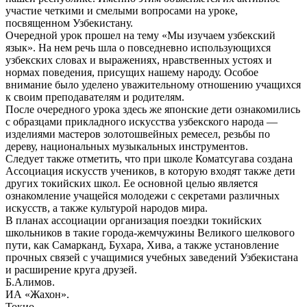
участие четкими и смелыми вопросами на уроке,
посвященном Узбекистану.
Очередной урок прошел на тему «Мы изучаем узбекский
язык». На нем речь шла о повседневно использующихся
узбекских словах и выражениях, нравственных устоях и
нормах поведения, присущих нашему народу. Особое
внимание было уделено уважительному отношению учащихся
к своим преподавателям и родителям.
После очередного урока здесь же японские дети ознакомились
с образцами прикладного искусства узбекского народа —
изделиями мастеров золотошвейных ремесел, резьбы по
дереву, национальных музыкальных инструментов.
Следует также отметить, что при школе Коматсугава создана
Ассоциация искусств учеников, в которую входят также дети
других токийских школ. Ее основной целью является
ознакомление учащейся молодежи с секретами различных
искусств, а также культурой народов мира.
В планах ассоциации организация поездки токийских
школьников в такие города-жемчужины Великого шелкового
пути, как Самарканд, Бухара, Хива, а также установление
прочных связей с учащимися учебных заведений Узбекистана
и расширение круга друзей.
Б.Алимов.
ИА «Жахон».
Токио.