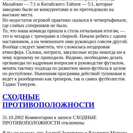
Малайзии — 7:1 и Китайского Тайпея — 5:1, которые
заведомо были не конкурентами и не претендовали на
высокие места.
Но недостаток игровой практики сказался в четвертьфинале,
где слабых соперников не было.
То, что наша команда пришла к столь печальным итогам, —
это и чехарда с тренерами в сборной. Начали ребята с одним
наставником, а на чемпионате ими руководил совсем другой.
Вообще следует заметить, что сложилась нездоровая
атмосфера. Склоки, интриги, закулисные игры никогда ни к
чему хорошему не приводили. Видимо, необходимо делать
оргвыводы по кадровым вопросам в руководстве футзалом,
менять тактику подхода по развитию мини-футбола в целом
по республике. Нынешняя программа действий тупиковая и
ведет к разобщению как тренеров, так и самих футболистов.
Таджи Тимуров.
СХОДНЫЕ
ПРОТИВОПОЛОЖНОСТИ
31.10.2002
Комментарии
к записи СХОДНЫЕ
ПРОТИВОПОЛОЖНОСТИ
отключены
Я бы не сказала, что Андрей Золотухин и Владимир Маркин