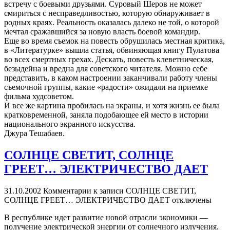
встречу с боевыми друзьями. Суровый Шеров не может
смириться с несправедливостью, которую обнаруживает в
родных краях. Реальность оказалась далеко не той, о которой
мечтал сражавшийся за новую власть боевой командир.
Еще во время съемок на повесть обрушилась местная критика,
в «Литературке» вышла статья, обвиняющая книгу Пулатова
во всех смертных грехах. Дескать, повесть клеветническая,
безыдейна и вредна для советского читателя. Можно себе
представить, в каком настроении заканчивали работу члены
съемочной группы, какие «радости» ожидали на приемке
фильма худсоветом.
И все же картина пробилась на экраны, и хотя жизнь ее была
кратковременной, заняла подобающее ей место в истории
национального экранного искусства.
Джура Тешабаев.
СОЛНЦЕ СВЕТИТ, СОЛНЦЕ
ГРЕЕТ… ЭЛЕКТРИЧЕСТВО ДАЕТ
31.10.2002
Комментарии
к записи СОЛНЦЕ СВЕТИТ,
СОЛНЦЕ ГРЕЕТ… ЭЛЕКТРИЧЕСТВО ДАЕТ
отключены
В республике идет развитие новой отрасли экономики —
получение электрической энергии от солнечного излучения.