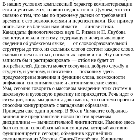
В наших условиях комплексный характер компьютеризации
если и учитывается, то явно недостаточно. Думаем, что это
связано с тем, что мы по-прежнему далеки от требований
времени с его возможностями и перспективами. Вот пример
опять-таки из близкой нам области — лингвистики.
Кандидаты филологических наук С. Ризаев и Н. Якубова
сконструировали систему, содержащую исчерпывающие
сведения об узбекском языке, — от словообразовательной
структуры до того, из скольких слогов состоит каждое слово,
сколько в нем гласных, согласных звуков и т.д. Эту систему
записать бы и растиражировать — отбоя не будет от
потребителей. Дискета может сослужить добрую службу и
студенту, и ученому, и писателю — поскольку здесь
предусмотрены значения и функции слова, возможности
рифмовки, синонимические и антонимические связи.
Увы, сегодня говорить о массовом внедрении этих систем в
школьную и вузовскую практику не приходится. Речь идет о
ситуации, когда мы должны доказывать, что система проекта
способна конкурировать с западными образцами.
Приведем еще один пример. В 80-х в Чимкенте собрались
виднейшие представители новой по тем временам
дисциплины — вычислительной лингвистики. Именно здесь
был основан своеобразный консорциум, который активно
функционирует и сегодня, объединив крупнейших
специалистов из Москвы, Санкт-Петербурга, Кишинева,