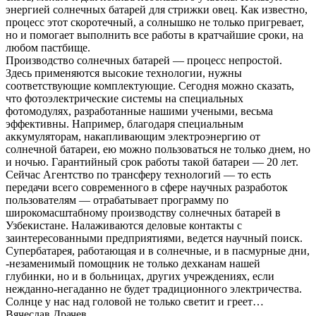
энергией солнечных батарей для стрижки овец. Как известно,
процесс этот скоротечный, а солнышко не только пригревает,
но и помогает выполнить все работы в кратчайшие сроки, на
любом пастбище.
Производство солнечных батарей — процесс непростой.
Здесь применяются высокие технологии, нужны
соответствующие комплектующие. Сегодня можно сказать,
что фотоэлектрические системы на специальных
фотомодулях, разработанные нашими учеными, весьма
эффективны. Например, благодаря специальным
аккумуляторам, накапливающим электроэнергию от
солнечной батареи, ею можно пользоваться не только днем, но
и ночью. Гарантийный срок работы такой батареи — 20 лет.
Сейчас Агентство по трансферу технологий — то есть
передачи всего современного в сфере научных разработок
пользователям — отрабатывает программу по
широкомасштабному производству солнечных батарей в
Узбекистане. Налаживаются деловые контакты с
заинтересованными предприятиями, ведется научный поиск.
Супербатарея, работающая и в солнечные, и в пасмурные дни,
-незаменимый помощник не только дехканам нашей
глубинки, но и в больницах, других учреждениях, если
нежданно-негаданно не будет традиционного электричества.
Солнце у нас над головой не только светит и греет…
Вячеслав Драчев.