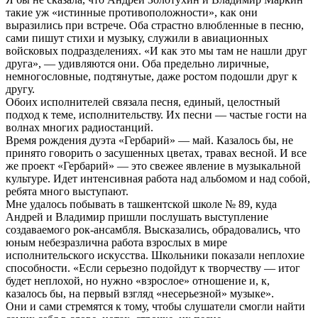
такие уж «истинные противоположности», как они
выразились при встрече. Оба страстно влюбленные в песню,
сами пишут стихи и музыку, служили в авиационных
войсковых подразделениях. «И как это мы там не нашли друг
друга», — удивляются они. Оба предельно лиричные,
немногословные, подтянутые, даже ростом подошли друг к
другу.
Обоих исполнителей связала песня, единый, целостный
подход к теме, исполнительству. Их песни — частые гости на
волнах многих радиостанций.
Время рождения дуэта «Гербарий» — май. Казалось бы, не
принято говорить о засушенных цветах, травах весной. И все
же проект «Гербарий» — это свежее явление в музыкальной
культуре. Идет интенсивная работа над альбомом и над собой,
ребята много выступают.
Мне удалось побывать в ташкентской школе № 89, куда
Андрей и Владимир пришли послушать выступление
создаваемого рок-ансамбля. Высказались, обрадовались, что
юным небезразлична работа взрослых в мире
исполнительского искусства. Школьники показали неплохие
способности. «Если серьезно подойдут к творчеству — итог
будет неплохой, но нужно «взрослое» отношение и, к,
казалось бы, на первый взгляд «несерьезной» музыке».
Они и сами стремятся к тому, чтобы слушатели смогли найти