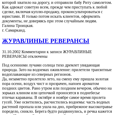
которой хватило на дорогу, и отправили бабу Риту самолетом.
Как адвокат советую всем, прежде чем приступать к любой
сделке, включая куплю-продажу, проконсультироваться с
юристами. И только потом искать клиентов, оформлять
документы, не доверяясь при этом случайным людям.
Галина Троицкая.
г. Самарканд.
ЖУРАВЛИНЫЕ РЕВЕРАНСЫ
31.10.2002
Комментарии
к записи ЖУРАВЛИНЫЕ
РЕВЕРАНСЫ
отключены
Под осенними лучами солнца тихо дремлет увядающая
природа. Зато на водоемах оживление: прилетели транзитные
водоплавающие из северных регионов.
Да, незаметно пролетело лето, на смену ему пришла золотая
пора осени, воздух чист и прозрачен, напоен ароматом
поздних цветов. Рано утром или поздним вечером, обычно на
зорьках клином или цепочкой проносятся в поднебесье
птичьи караваны. В октябре и ноябре самое время пролета
гусей. Уже осветились, расчистились водоемы: часть водных
растений пропала или ушла на дно, прибрежное высокотравье
поредело, сникло. Берега будто раздвинулись, и речка кажется