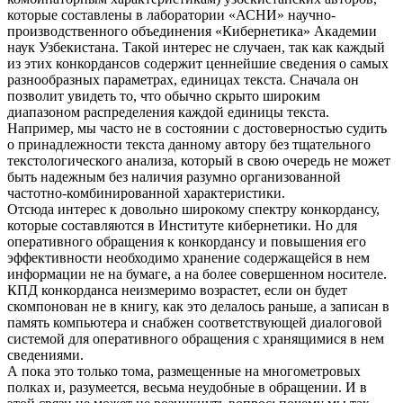
которые составлены в лаборатории «АСНИ» научно-
производственного объединения «Кибернетика» Академии
наук Узбекистана. Такой интерес не случаен, так как каждый
из этих конкордансов содержит ценнейшие сведения о самых
разнообразных параметрах, единицах текста. Сначала он
позволит увидеть то, что обычно скрыто широким
диапазоном распределения каждой единицы текста.
Например, мы часто не в состоянии с достоверностью судить
о принадлежности текста данному автору без тщательного
текстологического анализа, который в свою очередь не может
быть надежным без наличия разумно организованной
частотно-комбинированной характеристики.
Отсюда интерес к довольно широкому спектру конкордансу,
которые составляются в Институте кибернетики. Но для
оперативного обращения к конкордансу и повышения его
эффективности необходимо хранение содержащейся в нем
информации не на бумаге, а на более совершенном носителе.
КПД конкорданса неизмеримо возрастет, если он будет
скомпонован не в книгу, как это делалось раньше, а записан в
память компьютера и снабжен соответствующей диалоговой
системой для оперативного обращения с хранящимися в нем
сведениями.
А пока это только тома, размещенные на многометровых
полках и, разумеется, весьма неудобные в обращении. И в