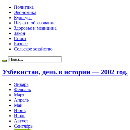
Политика
Экономика
Культура
Наука и образование
Здоровье и медицина
Закон
Спорт
Бизнес
Сельское хозяйство
Узбекистан, день в истории — 2002 год.
Январь
Февраль
Март
Апрель
Май
Июнь
Июль
Август
Сентябрь