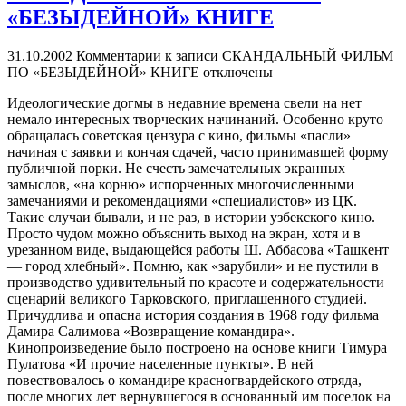
«БЕЗЫДЕЙНОЙ» КНИГЕ
31.10.2002
Комментарии
к записи СКАНДАЛЬНЫЙ ФИЛЬМ
ПО «БЕЗЫДЕЙНОЙ» КНИГЕ
отключены
Идеологические догмы в недавние времена свели на нет
немало интересных творческих начинаний. Особенно круто
обращалась советская цензура с кино, фильмы «пасли»
начиная с заявки и кончая сдачей, часто принимавшей форму
публичной порки. Не счесть замечательных экранных
замыслов, «на корню» испорченных многочисленными
замечаниями и рекомендациями «специалистов» из ЦК.
Такие случаи бывали, и не раз, в истории узбекского кино.
Просто чудом можно объяснить выход на экран, хотя и в
урезанном виде, выдающейся работы Ш. Аббасова «Ташкент
— город хлебный». Помню, как «зарубили» и не пустили в
производство удивительный по красоте и содержательности
сценарий великого Тарковского, приглашенного студией.
Причудлива и опасна история создания в 1968 году фильма
Дамира Салимова «Возвращение командира».
Кинопроизведение было построено на основе книги Тимура
Пулатова «И прочие населенные пункты». В ней
повествовалось о командире красногвардейского отряда,
после многих лет вернувшегося в основанный им поселок на