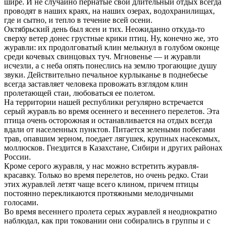
шире. И не случайно пернатые свой длительный отдых всегда
проводят в наших краях, на наших озерах, водохранилищах,
где и сытно, и тепло в течение всей осени.
Октябрьский день был ясен и тих. Неожиданно откуда-то
сверху ветер донес грустные крики птиц. Ну, конечно же, это
журавли: их продолговатый клин мелькнул в голубом оконце
среди кочевых свинцовых туч. Мгновенье — и журавли
исчезли, а с неба опять понеслись на землю трогающие душу
звуки. Действительно печальное курлыканье в поднебесье
всегда заставляет человека провожать взглядом клин
пролетающей стаи, любоваться ее полетом.
На территории нашей республики регулярно встречается
серый журавль во время осеннего и весеннего перелетов. Эта
птица очень осторожная и останавливается на отдых всегда
вдали от населенных пунктов. Питается зелеными побегами
трав, опавшим зерном, поедает лягушек, крупных насекомых,
моллюсков. Гнездится в Казахстане, Сибири и других районах
России.
Кроме серого журавля, у нас можно встретить журавля-
красавку. Только во время перелетов, но очень редко. Стаи
этих журавлей летят чаще всего клином, причем птицы
постоянно перекликаются протяжными мелодичными
голосами.
Во время весеннего пролета серых журавлей я неоднократно
наблюдал, как при токовании они собирались в группы и с