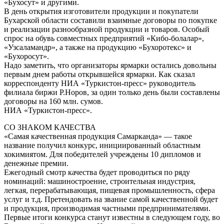
«Бухосут» и другими.
В день открытия изготовители продукции и покупатели
Бухарской области составили взаимные договоры по покупке
и реализации разнообразной продукции и товаров. Особый
спрос на обувь совместных предприятий «Кибо-болалар»,
«Узсаламандр», а также на продукцию «Бухоротекс» и
«Бухоросут».
Надо заметить, что организаторы ярмарки остались довольны
первым днем работы открывшейся ярмарки. Как сказал
корреспонденту НИА «Туркистон-пресс» руководитель
филиала биржи Р.Норов, за один только день были составлены
договоры на 160 млн. сумов.
НИА «Туркистон-пресс».
СО ЗНАКОМ КАЧЕСТВА
«Самая качественная продукция Самарканда» — такое
название получил конкурс, инициированный областным
хокимиятом. Для победителей учреждены 10 дипломов и
денежные премии.
Ежегодный смотр качества будет проводиться по ряду
номинаций: машиностроение, строительная индустрия,
легкая, перерабатывающая, пищевая промышленность, сфера
услуг и т.д. Претендовать на звание самой качественной будет
и продукция, производимая частными предпринимателями.
Первые итоги конкурса станут известны в следующем году, во