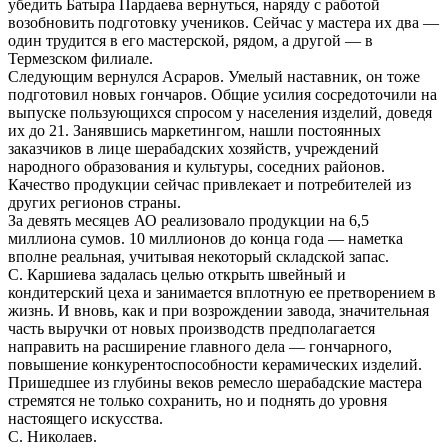
убедить Батыра Пардаева вернуться, наряду с работой
возобновить подготовку учеников. Сейчас у мастера их два —
один трудится в его мастерской, рядом, а другой — в
Термезском филиале.
Следующим вернулся Асраров. Умелый наставник, он тоже
подготовил новых гончаров. Общие усилия сосредоточили на
выпуске пользующихся спросом у населения изделий, доведя
их до 21. Занявшись маркетингом, нашли постоянных
заказчиков в лице шерабадских хозяйств, учреждений
народного образования и культуры, соседних районов.
Качество продукции сейчас привлекает и потребителей из
других регионов страны.
За девять месяцев АО реализовало продукции на 6,5
миллиона сумов. 10 миллионов до конца года — наметка
вполне реальная, учитывая некоторый складской запас.
С. Каршиева задалась целью открыть швейный и
кондитерский цеха и занимается вплотную ее претворением в
жизнь. И вновь, как и при возрождении завода, значительная
часть выручки от новых производств предполагается
направить на расширение главного дела — гончарного,
повышение конкурентоспособности керамических изделий.
Пришедшее из глубины веков ремесло шерабадские мастера
стремятся не только сохранить, но и поднять до уровня
настоящего искусства.
С. Николаев.