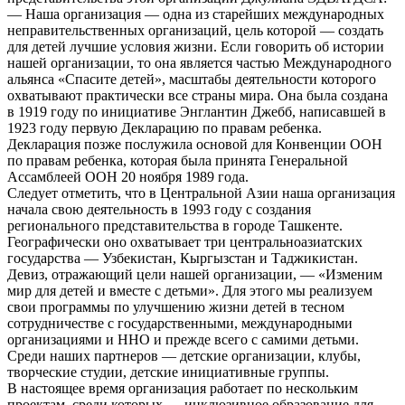
— Наша организация — одна из старейших международных
неправительственных организаций, цель которой — создать
для детей лучшие условия жизни. Если говорить об истории
нашей организации, то она является частью Международного
альянса «Спасите детей», масштабы деятельности которого
охватывают практически все страны мира. Она была создана
в 1919 году по инициативе Энглантин Джебб, написавшей в
1923 году первую Декларацию по правам ребенка.
Декларация позже послужила основой для Конвенции ООН
по правам ребенка, которая была принята Генеральной
Ассамблеей ООН 20 ноября 1989 года.
Следует отметить, что в Центральной Азии наша организация
начала свою деятельность в 1993 году с создания
регионального представительства в городе Ташкенте.
Географически оно охватывает три центральноазиатских
государства — Узбекистан, Кыргызстан и Таджикистан.
Девиз, отражающий цели нашей организации, — «Изменим
мир для детей и вместе с детьми». Для этого мы реализуем
свои программы по улучшению жизни детей в тесном
сотрудничестве с государственными, международными
организациями и ННО и прежде всего с самими детьми.
Среди наших партнеров — детские организации, клубы,
творческие студии, детские инициативные группы.
В настоящее время организация работает по нескольким
проектам, среди которых — инклюзивное образование для