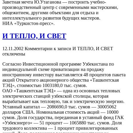
Заветная мечта Ю.Утаганова — построить учебно-
производственный центр с современными мастерскими,
общежитием, другими объектами для отдыха и
интеллектуального развития будущих мастеров.
НИА «Туркистон-пресс».
И ТЕПЛО, И СВЕТ
12.11.2002
Комментарии
к записи И ТЕПЛО, И СВЕТ
отключены
Согласно Инвестиционной программе Узбекистана по
индивидуальной схеме приватизации на продажу
иностранному инвестору выставляется 48 процентов пакета
акций Открытого акционерного общества «Ташкентская
ТЭЦ», стоимостью 1003180,0 тыс. сумов.
ОАО «Ташкентская ТЭЦ» — одна из основных тепловых
электрических станций узбекской столицы, которая
вырабатывает как тепловую, так и электрическую энергию.
Уставный капитал — 2086690,0 тыс. сумов — 30005062
долларов США. Номинальная стоимость акций — 10000
сумов. Доля государства, переданная в уставный фонд ГАК
«Узбекэнерго» — 51 процент — 1065880 тыс. сумов. Доля
трудового коллектива — 1 процент привилегированных