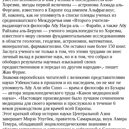
Хорезми, звезды первой величины — астронома Ахмада аль-
Фергани, известного в Европе под именем Альфраганус.
И, наконец, как не упомянуть в списке плеяды ученых из
среднеазиатского Междуречья имя «Второго учителя»
выдающегося философа Абу Насра аль — Фараби, а также Абу
Райхана аль-Беруни — ученого энциклопедиста из Хорезма,
известного миру своими фундаментальными исследованиями
в области геологии, геодезии, астрономии, математики,
минералогии, фармакогнозии. Он оставил нам более 150 книг.
Заслуга ученого не только в том, что этими трудами он внес
личный вклад в развитие наук, но и в том, что собрал и
обобщил результаты научных изысканий своих
предшественников и передал их другим народам»,- пишет
Жан Фурне.
Знакомя европейских читателей с великими представителями
науки Узбекистана в прошлом и их наследием, он не мог не
упомянуть Абу Али ибн Сино — врача и философа из Бухары
— автора энциклопедического труда «Канон медицинской
науки». «Настоящее произведение было лучшим сочинением
медицины для своего времени и прослужило в течение 6
веков руководством для врачей всей Европы.
Этот краткий обзор истории науки Центральной Азии
завершает Мирзо Улугбек, правитель Самарканда, внук Амира
Темура, обладавший энциклопедическими знаниями в