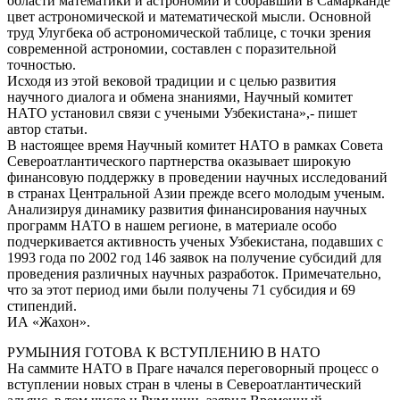
области математики и астрономии и собравший в Самарканде
цвет астрономической и математической мысли. Основной
труд Улугбека об астрономической таблице, с точки зрения
современной астрономии, составлен с поразительной
точностью.
Исходя из этой вековой традиции и с целью развития
научного диалога и обмена знаниями, Научный комитет
НАТО установил связи с учеными Узбекистана»,- пишет
автор статьи.
В настоящее время Научный комитет НАТО в рамках Совета
Североатлантического партнерства оказывает широкую
финансовую поддержку в проведении научных исследований
в странах Центральной Азии прежде всего молодым ученым.
Анализируя динамику развития финансирования научных
программ НАТО в нашем регионе, в материале особо
подчеркивается активность ученых Узбекистана, подавших с
1993 года по 2002 год 146 заявок на получение субсидий для
проведения различных научных разработок. Примечательно,
что за этот период ими были получены 71 субсидия и 69
стипендий.
ИА «Жахон».
РУМЫНИЯ ГОТОВА К ВСТУПЛЕНИЮ В НАТО
На саммите НАТО в Праге начался переговорный процесс о
вступлении новых стран в члены в Североатлантический