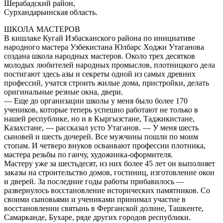
Шерабадский район,
Сурхандарьинская область.
ШКОЛА МАСТЕРОВ
В кишлаке Кугай Избасканского района по инициативе
народного мастера Узбекистана Юлбарс Ходжи Утаганова
создана школа народных мастеров. Около трех десятков
молодых любителей народных промыслов, плотницкого дела
постигают здесь азы и секреты одной из самых древних
профессий, учатся строить жилые дома, пристройки, делать
оригинальные резные окна, двери.
— Еще до организации школы у меня было более 170
учеников, которые теперь успешно работают не только в
нашей республике, но и в Кыргызстане, Таджикистане,
Казахстане, — рассказал усто Утаганов. — У меня шесть
сыновей и шесть дочерей. Все мужчины пошли по моим
стопам. И четверо внуков осваивают профессии плотника,
мастера резьбы по ганчу, художника-оформителя.
Мастеру уже за шестьдесят, из них более 45 лет он выполняет
заказы на строительство домов, гостиниц, изготовление окон
и дверей. За последние годы работы прибавилось —
развернулось восстановление исторических памятников. Со
своими сыновьями и учениками принимал участие в
восстановлении святынь в Ферганской долине, Ташкенте,
Самарканде, Бухаре, ряде других городов республики.