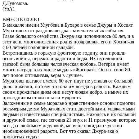
Д.Гуломова.
(УзА).
ВМЕСТЕ 60 ЛЕТ
В махалле имени Улугбека в Бухаре в семье Джуры и Хосият
Муратовых отпраздновали два знаменательных события.
Главе большого семейства Джура-ака исполнилось 80 лет, и в
этот день многочисленная родня поздравляла его и Хосият-ая
с 60-летней годовщиной свадьбы.
Встретившись в горькую фронтовую годину, они прошли
огонь войны, пережили радости и беды. Их путеводной
звездой была большая человеческая любовь. Ветеран имеет
много наград, в их числе медаль «Жасорат». Он и в свои 80
лет полон оптимизма, веры в лучшее.
Муратовы шагают вместе 60 лет, идут не уставая от большой
дороги жизни, потому что она им всегда в радость. Каждым
своим прожитым днем они несут людям добро, а нынче их
проводником стали опыт и мудрость.
Заложенные в семье морально-нравственные основы помогли
восьмерым детям Муратовых стать достойными, уважаемыми
людьми и известными специалистами. Находясь в их большой
и дружной семье, где сегодня 21 внук и 11 правнуков, которые
всегда с любимым дедушкой, меня не покидало чувство
необыкновенной радости. Вот что сказал Джура-ака о
прожитых годах: