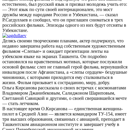
естественно, был русский язык и призвал молодежь учить его:
— Этот язык по сути своей интернационален, это мост
дружбы между народами России и Узбекистана, — сказал
Р.Сагдуллаев и сообщил, что он приглашен сниматься в трех
российских фильмах. Эпизоды одного из них будут отсняты в
Узбекистане.
Делясь своими творческими планами, актер подчеркнул, что
недавно завершена работа над собственным художественным
фильмом «Слепые» и ожидает презентации ленты на
узбекском языке на экранах Ташкента. Он подробно
остановился на нравственных мотивах, которые послужили
основой фильма: слеп не главный герой фильма, вернувшийся
инвалидом после Афганистана, а «слепы сердцем» бездушные
чиновники, с которыми приходится ему сталкиваться в
жизни. Фильм призывает к состраданию, миру, добру.
Ольга Кирсанова рассказала о своих встречах с космонавтами
Владимиром Джанибековым, Салиджоном Шариповым,
Светланой Савицкой и другими, о своей свершившейся мечте
— стать летчиком.
В настоящее время О.Кирсанова — единственная женщина-
пилот в Средней Азии — является командиром ТУ-154, имеет
три высших образования, связанных с авиацией, преподает в
Ташкентском авиационном институте и завершает учебу в
Санкт-Петербургской авиационной академии.