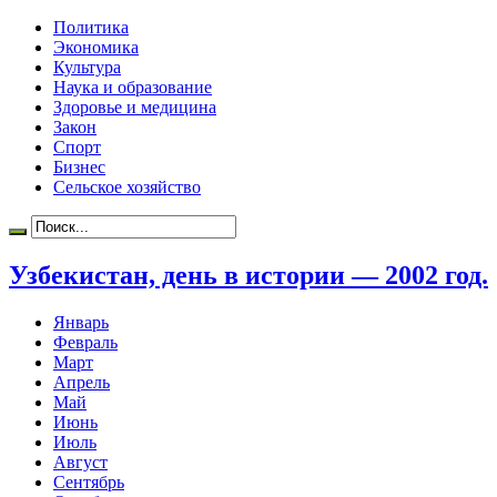
Политика
Экономика
Культура
Наука и образование
Здоровье и медицина
Закон
Спорт
Бизнес
Сельское хозяйство
Узбекистан, день в истории — 2002 год.
Январь
Февраль
Март
Апрель
Май
Июнь
Июль
Август
Сентябрь