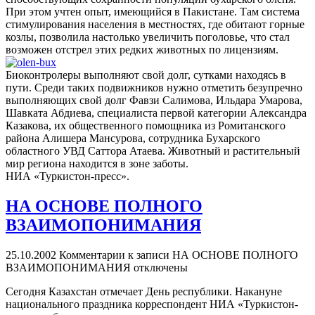
При этом учтен опыт, имеющийся в Пакистане. Там система
стимулирования населения в местностях, где обитают горные
козлы, позволила настолько увеличить поголовье, что стал
возможен отстрел этих редких животных по лицензиям.
Биоконтролеры выполняют свой долг, сутками находясь в
пути. Среди таких подвижников нужно отметить безупречно
выполняющих свой долг Фавзи Салимова, Ильдара Умарова,
Шавката Абдиева, специалиста первой категории Александра
Казакова, их общественного помощника из Ромитанского
района Алишера Мансурова, сотрудника Бухарского
областного УВД Саттора Атаева. Животный и растительный
мир региона находится в зоне заботы.
НИА «Туркистон-пресс».
НА ОСНОВЕ ПОЛНОГО
ВЗАИМОПОНИМАНИЯ
25.10.2002
Комментарии
к записи НА ОСНОВЕ ПОЛНОГО
ВЗАИМОПОНИМАНИЯ
отключены
Сегодня Казахстан отмечает День республики. Накануне
национального праздника корреспондент НИА «Туркистон-