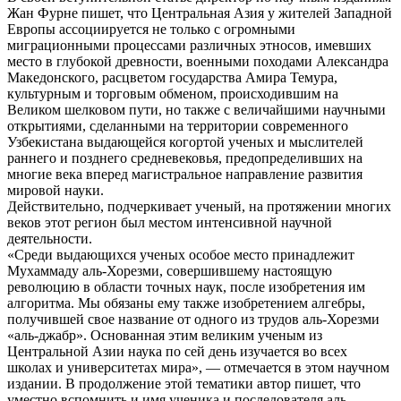
Жан Фурне пишет, что Центральная Азия у жителей Западной
Европы ассоциируется не только с огромными
миграционными процессами различных этносов, имевших
место в глубокой древности, военными походами Александра
Македонского, расцветом государства Амира Темура,
культурным и торговым обменом, происходившим на
Великом шелковом пути, но также с величайшими научными
открытиями, сделанными на территории современного
Узбекистана выдающейся когортой ученых и мыслителей
раннего и позднего средневековья, предопределивших на
многие века вперед магистральное направление развития
мировой науки.
Действительно, подчеркивает ученый, на протяжении многих
веков этот регион был местом интенсивной научной
деятельности.
«Среди выдающихся ученых особое место принадлежит
Мухаммаду аль-Хорезми, совершившему настоящую
революцию в области точных наук, после изобретения им
алгоритма. Мы обязаны ему также изобретением алгебры,
получившей свое название от одного из трудов аль-Хорезми
«аль-джабр». Основанная этим великим ученым из
Центральной Азии наука по сей день изучается во всех
школах и университетах мира», — отмечается в этом научном
издании. В продолжение этой тематики автор пишет, что
уместно вспомнить и имя ученика и последователя аль-