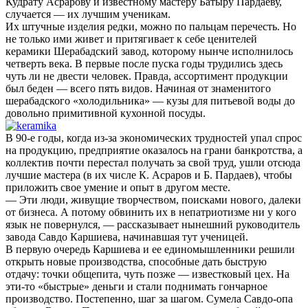
Кудрату Асрарову и известному мастеру Батыру Пардаеву,
случается — их лучшим ученикам.
Их штучные изделия редки, можно по пальцам перечесть. Но
не только ими живет и притягивает к себе ценителей
керамики Шерабадский завод, которому нынче исполнилось
четверть века. В первые после пуска годы трудились здесь
чуть ли не двести человек. Правда, ассортимент продукции
был беден — всего пять видов. Начиная от знаменитого
шерабадского «холодильника» — кузы для питьевой воды до
довольно примитивной кухонной посуды.
В 90-е годы, когда из-за экономических трудностей упал спрос
на продукцию, предприятие оказалось на грани банкротства, а
коллектив почти перестал получать за свой труд, ушли отсюда
лучшие мастера (в их числе К. Асраров и Б. Пардаев), чтобы
приложить свое умение и опыт в другом месте.
— Эти люди, живущие творчеством, поисками нового, далеки
от бизнеса. А потому обвинить их в непатриотизме ни у кого
язык не повернулся, — рассказывает нынешний руководитель
завода Савдо Каршиева, начинавшая тут ученицей.
В первую очередь Каршиева и ее единомышленники решили
открыть новые производства, способные дать быструю
отдачу: точки общепита, чуть позже — известковый цех. На
эти-то «быстрые» деньги и стали поднимать гончарное
производство. Постепенно, шаг за шагом. Сумела Савдо-опа