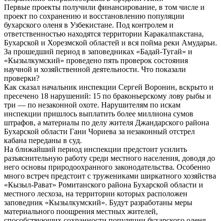
Первые проекты получили финансирование, в том числе и
проект по сохранению и восстановлению популяции
бухарского оленя в Узбекистане. Под контролем и
ответственностью находятся территории Каракалпакстана,
Бухарской и Хорезмской областей и вся пойма реки Амударьи.
За прошедший период в заповедниках «Бадай-Тугай» и
«Кызылкумский» проведено пять проверок состояния
научной и хозяйственной деятельности. Что показали
проверки?
Как сказал начальник инспекции Сергей Воронин, вскрыто и
пресечено 18 нарушений: 15 по браконьерскому лову рыбы и
три — по незаконной охоте. Нарушителям по искам
инспекции пришлось выплатить более миллиона сумов
штрафов, а материалы по делу жителя Джандарского района
Бухарской области Гани Чориева за незаконный отстрел
кабана переданы в суд.
На ближайший период инспекции предстоит усилить
разъяснительную работу среди местного населения, доводя до
него основы природоохранного законодательства. Особенно
много встреч предстоит с тружениками ширкатного хозяйства
«Кызыл-Рават» Ромитанского района Бухарской области и
местного лесхоза, на территории которых расположен
заповедник «Кызылкумский». Будут разработаны меры
материального поощрения местных жителей,
способствующих сохранности популяции бухарского оленя.