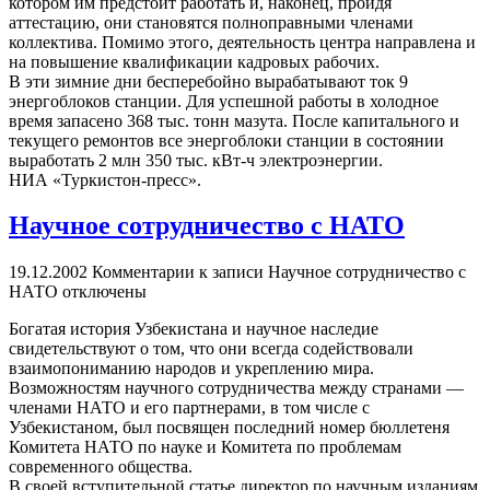
котором им предстоит работать и, наконец, пройдя
аттестацию, они становятся полноправными членами
коллектива. Помимо этого, деятельность центра направлена и
на повышение квалификации кадровых рабочих.
В эти зимние дни бесперебойно вырабатывают ток 9
энергоблоков станции. Для успешной работы в холодное
время запасено 368 тыс. тонн мазута. После капитального и
текущего ремонтов все энергоблоки станции в состоянии
выработать 2 млн 350 тыс. кВт-ч электроэнергии.
НИА «Туркистон-пресс».
Научное сотрудничество с НАТО
19.12.2002
Комментарии
к записи Научное сотрудничество с
НАТО
отключены
Богатая история Узбекистана и научное наследие
свидетельствуют о том, что они всегда содействовали
взаимопониманию народов и укреплению мира.
Возможностям научного сотрудничества между странами —
членами НАТО и его партнерами, в том числе с
Узбекистаном, был посвящен последний номер бюллетеня
Комитета НАТО по науке и Комитета по проблемам
современного общества.
В своей вступительной статье директор по научным изданиям