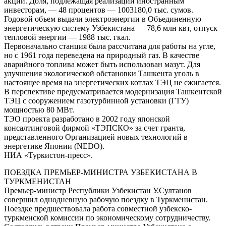
акций. Доля, подлежащая реализации иностранным
инвесторам, — 48 процентов — 1003180,0 тыс. сумов.
Годовой объем выдачи электроэнергии в Объединенную
энергетическую систему Узбекистана — 78,6 млн квт, отпуск
тепловой энергии — 1988 тыс. гкал.
Первоначально станция была рассчитана для работы на угле,
но с 1961 года переведена на природный газ. В качестве
аварийного топлива может быть использован мазут. Для
улучшения экологической обстановки Ташкента уголь в
настоящее время на энергетических котлах ТЭЦ не сжигается.
В перспективе предусматривается модернизация Ташкентской
ТЭЦ с сооружением газотурбинной установки (ГТУ)
мощностью 80 МВт.
ТЭО проекта разработано в 2002 году японской
консалтинговой фирмой «ТЭПСКО» за счет гранта,
представленного Организацией новых технологий в
энергетике Японии (NEDO).
НИА «Туркистон-пресс».
ПОЕЗДКА ПРЕМЬЕР-МИНИСТРА УЗБЕКИСТАНА В
ТУРКМЕНИСТАН
Премьер-министр Республики Узбекистан У.Султанов
совершил однодневную рабочую поездку в Туркменистан.
Поездке предшествовала работа совместной узбекско-
туркменской комиссии по экономическому сотрудничеству.