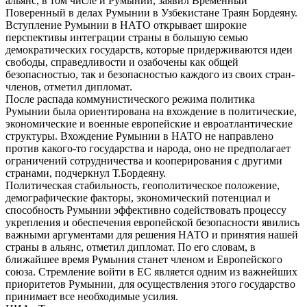
альянс, в том числе и Румынии, заявил Временный
Поверенный в делах Румынии в Узбекистане Траян Бордеяну.
Вступление Румынии в НАТО открывает широкие
перспективы интеграции страны в большую семью
демократических государств, которые придерживаются идеи
свободы, справедливости и озабочены как общей
безопасностью, так и безопасностью каждого из своих стран-
членов, отметил дипломат.
После распада коммунистического режима политика
Румынии была ориентирована на вхождение в политические,
экономические и военные европейские и евроатлантические
структуры. Вхождение Румынии в НАТО не направлено
против какого-то государства и народа, оно не предполагает
ограничений сотрудничества и кооперирования с другими
странами, подчеркнул Т.Бордеяну.
Политическая стабильность, геополитическое положение,
демографические факторы, экономический потенциал и
способность Румынии эффективно содействовать процессу
укрепления и обеспечения европейской безопасности явились
важными аргументами для решения НАТО и принятия нашей
страны в альянс, отметил дипломат. По его словам, в
ближайшее время Румыния станет членом и Европейского
союза. Стремление войти в ЕС является одним из важнейших
приоритетов Румынии, для осуществления этого государство
принимает все необходимые усилия.