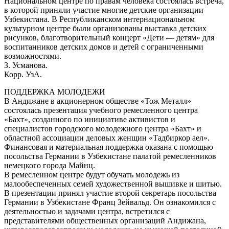
Национальном центре по правам человека состоялась встреча,
в которой приняли участие многие детские организации
Узбекистана. В Республиканском интернациональном
культурном центре были организованы выставка детских
рисунков, благотворительный концерт «Дети — детям» для
воспитанников детских домов и детей с ограниченными
возможностями.
З. Усманова.
Корр. УзА.
ПОДДЕРЖКА МОЛОДЕЖИ
В Андижане в акционерном обществе «Тож Металл»
состоялась презентация учебного ремесленного центра
«Бахт», созданного по инициативе активистов и
специалистов городского молодежного центра «Бахт» и
областной ассоциации деловых женщин «Тадбиркор аел».
Финансовая и материальная поддержка оказана с помощью
посольства Германии в Узбекистане палатой ремесленников
немецкого города Майнц.
В ремесленном центре будут обучать молодежь из
малообеспеченных семей художественной вышивке и шитью.
В презентации принял участие второй секретарь посольства
Германии в Узбекистане Франц Зейвальд. Он ознакомился с
деятельностью и задачами центра, встретился с
представителями общественных организаций Андижана,