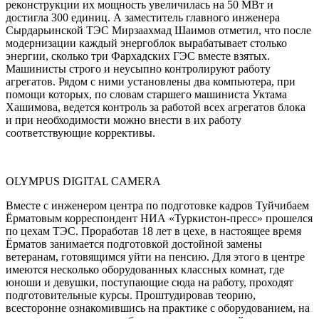
реконструкции их мощность увеличилась на 50 МВт и
достигла 300 единиц. А заместитель главного инженера
Сырдарьинской ТЭС Мирзаахмад Шаимов отметил, что после
модернизации каждый энергоблок вырабатывает столько
энергии, сколько три Фархадских ГЭС вместе взятых.
Машинисты строго и неусыпно контролируют работу
агрегатов. Рядом с ними установлены два компьютера, при
помощи которых, по словам старшего машиниста Уктама
Хашимова, ведется контроль за работой всех агрегатов блока
и при необходимости можно внести в их работу
соответствующие коррективы.
OLYMPUS DIGITAL CAMERA
Вместе с инженером центра по подготовке кадров Туйчибаем
Ёрматовым корреспондент НИА «Туркистон-пресс» прошелся
по цехам ТЭС. Проработав 18 лет в цехе, в настоящее время
Ёрматов занимается подготовкой достойной замены
ветеранам, готовящимся уйти на пенсию. Для этого в центре
имеются несколько оборудованных классных комнат, где
юноши и девушки, поступающие сюда на работу, проходят
подготовительные курсы. Проштудировав теорию,
всесторонне ознакомившись на практике с оборудованием, на