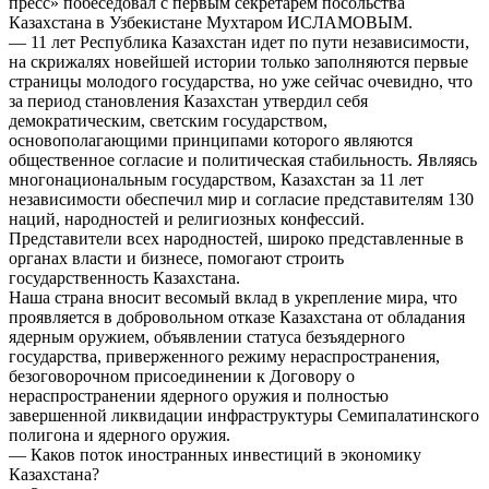
пресс» побеседовал с первым секретарем посольства
Казахстана в Узбекистане Мухтаром ИСЛАМОВЫМ.
— 11 лет Республика Казахстан идет по пути независимости,
на скрижалях новейшей истории только заполняются первые
страницы молодого государства, но уже сейчас очевидно, что
за период становления Казахстан утвердил себя
демократическим, светским государством,
основополагающими принципами которого являются
общественное согласие и политическая стабильность. Являясь
многонациональным государством, Казахстан за 11 лет
независимости обеспечил мир и согласие представителям 130
наций, народностей и религиозных конфессий.
Представители всех народностей, широко представленные в
органах власти и бизнесе, помогают строить
государственность Казахстана.
Наша страна вносит весомый вклад в укрепление мира, что
проявляется в добровольном отказе Казахстана от обладания
ядерным оружием, объявлении статуса безъядерного
государства, приверженного режиму нераспространения,
безоговорочном присоединении к Договору о
нераспространении ядерного оружия и полностью
завершенной ликвидации инфраструктуры Семипалатинского
полигона и ядерного оружия.
— Каков поток иностранных инвестиций в экономику
Казахстана?