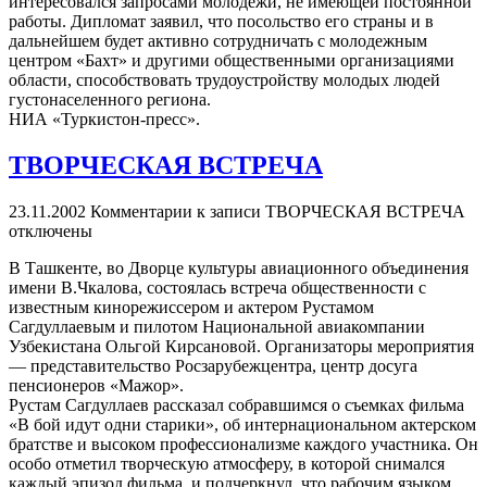
интересовался запросами молодежи, не имеющей постоянной
работы. Дипломат заявил, что посольство его страны и в
дальнейшем будет активно сотрудничать с молодежным
центром «Бахт» и другими общественными организациями
области, способствовать трудоустройству молодых людей
густонаселенного региона.
НИА «Туркистон-пресс».
ТВОРЧЕСКАЯ ВСТРЕЧА
23.11.2002
Комментарии
к записи ТВОРЧЕСКАЯ ВСТРЕЧА
отключены
В Ташкенте, во Дворце культуры авиационного объединения
имени В.Чкалова, состоялась встреча общественности с
известным кинорежиссером и актером Рустамом
Сагдуллаевым и пилотом Национальной авиакомпании
Узбекистана Ольгой Кирсановой. Организаторы мероприятия
— представительство Росзарубежцентра, центр досуга
пенсионеров «Мажор».
Рустам Сагдуллаев рассказал собравшимся о съемках фильма
«В бой идут одни старики», об интернациональном актерском
братстве и высоком профессионализме каждого участника. Он
особо отметил творческую атмосферу, в которой снимался
каждый эпизод фильма, и подчеркнул, что рабочим языком,