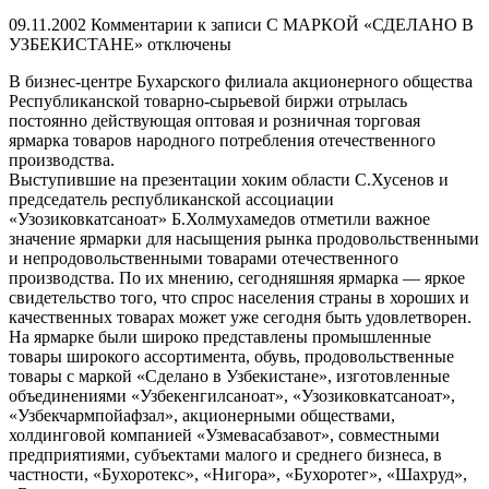
09.11.2002
Комментарии
к записи С МАРКОЙ «СДЕЛАНО В
УЗБЕКИСТАНЕ»
отключены
В бизнес-центре Бухарского филиала акционерного общества
Республиканской товарно-сырьевой биржи отрылась
постоянно действующая оптовая и розничная торговая
ярмарка товаров народного потребления отечественного
производства.
Выступившие на презентации хоким области С.Хусенов и
председатель республиканской ассоциации
«Узозиковкатсаноат» Б.Холмухамедов отметили важное
значение ярмарки для насыщения рынка продовольственными
и непродовольственными товарами отечественного
производства. По их мнению, сегодняшняя ярмарка — яркое
свидетельство того, что спрос населения страны в хороших и
качественных товарах может уже сегодня быть удовлетворен.
На ярмарке были широко представлены промышленные
товары широкого ассортимента, обувь, продовольственные
товары с маркой «Сделано в Узбекистане», изготовленные
объединениями «Узбекенгилсаноат», «Узозиковкатсаноат»,
«Узбекчармпойафзал», акционерными обществами,
холдинговой компанией «Узмевасабзавот», совместными
предприятиями, субъектами малого и среднего бизнеса, в
частности, «Бухоротекс», «Нигора», «Бухоротег», «Шахруд»,