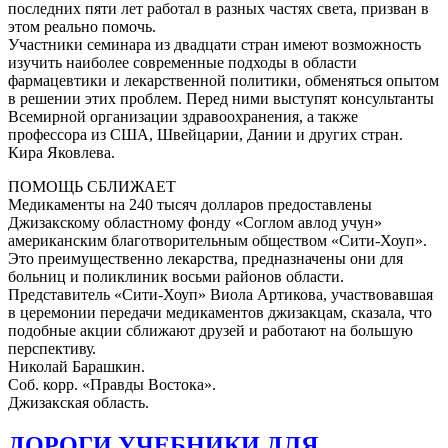
последних пяти лет работал в разных частях света, призван в
этом реально помочь.
Участники семинара из двадцати стран имеют возможность
изучить наиболее современные подходы в области
фармацевтики и лекарственной политики, обменяться опытом
в решении этих проблем. Перед ними выступят консультанты
Всемирной организации здравоохранения, а также
профессора из США, Швейцарии, Дании и других стран.
Кира Яковлева.
ПОМОЩЬ СБЛИЖАЕТ
Медикаменты на 240 тысяч долларов предоставлены
Джизакскому областному фонду «Соглом авлод учун»
американским благотворительным обществом «Сити-Хоуп».
Это преимущественно лекарства, предназначены они для
больниц и поликлиник восьми районов области.
Представитель «Сити-Хоуп» Виола Артикова, участвовавшая
в церемонии передачи медикаментов джизакцам, сказала, что
подобные акции сближают друзей и работают на большую
перспективу.
Николай Барашкин.
Соб. корр. «Правды Востока».
Джизакская область.
ДОРОГИ УЧЕБНИКИ ДЛЯ