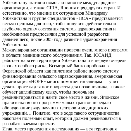
Узбекистану активно помогают многие международные
организации, а также США, Япония и ряд других стран. И
естественно, что мнение их сотрудников Минздраву
Узбекистана и группе специалистов «JICA» представляется
весьма ценным для того, чтобы получить действительно
глубокую оценку состояния системы здравоохранения и
необходимые предпосылки для успешной разработки
дальнейшего, после 2005 года развития здравоохранения
Узбекистана.
Международные организации провели очень много программ
в области медицинского обслуживания. Так, ЮСАИД
работает на всей территории Узбекистана и в первую очередь
в зонах особого риска, Всемирный банк опробовал в
Ферганской области как пилотном районе новую систему
финансирования сельского здравоохранения, американская
организация «HOPE» много помогает инвалидам — учит
делать протезы для ног и корсеты для позвоночника, а также
обучает английскому языку, чтобы помочь им
реабилитироваться и найти свое место в жизни. Японское
правительство по программе малых грантов передало
оборудование ряду научных центров и медицинских
учреждений… Понятно, что в ходе такого сотрудничества
накоплен полезный опыт, который должен реализоваться в
разрабатываемом проекте.
Итак, место проведения исследования — вся территория