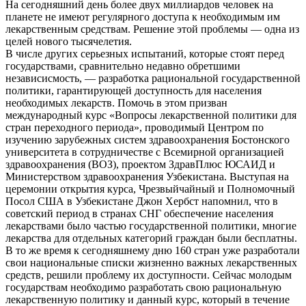
На сегодняшний день более двух миллиардов человек на
планете не имеют регулярного доступа к необходимым им
лекарственным средствам. Решение этой проблемы — одна из
целей нового тысячелетия.
В числе других серьезных испытаний, которые стоят перед
государствами, сравнительно недавно обретшими
независисмость, — разработка рациональной государственной
политики, гарантирующей доступность для населения
необходимых лекарств. Помочь в этом призван
международный курс «Вопросы лекарственной политики для
стран переходного периода», проводимый Центром по
изучению зарубежных систем здравоохранения Бостонского
университета в сотрудничестве с Всемирной организацией
здравоохранения (ВОЗ), проектом ЗдравПлюс ЮСАИД и
Министерством здравоохранения Узбекистана. Выступая на
церемонии открытия курса, Чрезвыйчайный и Полномочный
Посол США в Узбекистане Джон Хербст напомнил, что в
советский период в странах СНГ обеспечение населения
лекарствами было частью государственной политики, многие
лекарства для отдельных категорий граждан были бесплатны.
В то же время к сегодняшнему дню 160 стран уже разработали
свои национальные списки жизненно важных лекарственных
средств, решили проблему их доступности. Сейчас молодым
государствам необходимо разработать свою рациональную
лекарственную политику и данный курс, который в течение