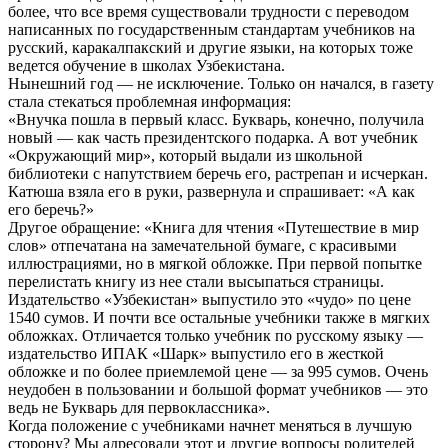
более, что все время существовали трудности с переводом
написанных по государственным стандартам учебников на
русский, каракалпакский и другие языки, на которых тоже
ведется обучение в школах Узбекистана.
Нынешний год — не исключение. Только он начался, в газету
стала стекаться проблемная информация:
«Внучка пошла в первый класс. Букварь, конечно, получила
новый — как часть президентского подарка. А вот учебник
«Окружающий мир», который выдали из школьной
библиотеки с напутствием беречь его, растрепан и исчеркан.
Катюша взяла его в руки, развернула и спрашивает: «А как
его беречь?»
Другое обращение: «Книга для чтения «Путешествие в мир
слов» отпечатана на замечательной бумаге, с красивыми
иллюстрациями, но в мягкой обложке. При первой попытке
перелистать книгу из нее стали высыпаться страницы.
Издательство «Узбекистан» выпустило это «чудо» по цене
1540 сумов. И почти все остальные учебники также в мягких
обложках. Отличается только учебник по русскому языку —
издательство ИПАК «Шарк» выпустило его в жесткой
обложке и по более приемлемой цене — за 995 сумов. Очень
неудобен в пользовании и большой формат учебников — это
ведь не Букварь для первоклассника».
Когда положение с учебниками начнет меняться в лучшую
сторону? Мы адресовали этот и другие вопросы родителей