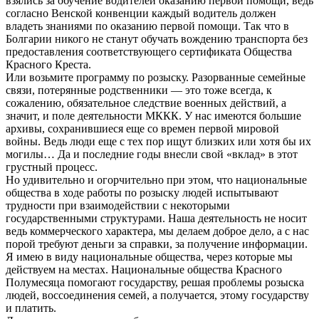
взялись за обучение водителей оказанию первой помощи, ведь
согласно Венской конвенции каждый водитель должен
владеть знаниями по оказанию первой помощи. Так что в
Болгарии никого не станут обучать вождению транспорта без
предоставления соответствующего сертификата Общества
Красного Креста.
Или возьмите программу по розыску. Разорванные семейные
связи, потерянные родственники — это тоже всегда, к
сожалению, обязательное следствие военных действий, а
значит, и поле деятельности МККК. У нас имеются большие
архивы, сохранившиеся еще со времен первой мировой
войны. Ведь люди еще с тех пор ищут близких или хотя бы их
могилы… Да и последние годы внесли свой «вклад» в этот
грустный процесс.
Но удивительно и огорчительно при этом, что национальные
общества в ходе работы по розыску людей испытывают
трудности при взаимодействии с некоторыми
государственными структурами. Наша деятельность не носит
ведь коммерческого характера, мы делаем доброе дело, а с нас
порой требуют деньги за справки, за получение информации.
Я имею в виду национальные общества, через которые мы
действуем на местах. Национальные общества Красного
Полумесяца помогают государству, решая проблемы розыска
людей, воссоединения семей, а получается, этому государству
и платить.