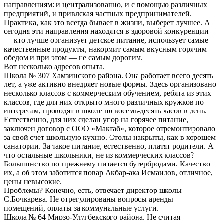
направлениям: и централизованно, и с помощью различных
предприятий, и привлекая частных предпринимателей.
Практика, как это всегда бывает в жизни, выберет лучшее. А
сегодня эти направления находятся в здоровой конкуренции
— кто лучше организует детское питание, использует самые
качественные продукты, накормит самым вкусным горячим
обедом и при этом — не самым дорогим.
Вот несколько адресов опыта.
Школа № 307 Хамзинского района. Она работает всего десять
лет, а уже активно внедряет новые формы. Здесь организовано
несколько классов с коммерческим обучением, ребята из этих
классов, где для них открыто много различных кружков по
интересам, проводят в школе по восемь-десять часов в день.
Естественно, для них сделан упор на горячее питание,
заключен договор с ООО «Мактаб», которое отремонтировало
за свой счет школьную кухню. Столы накрыты, как в хорошем
санатории. За такое питание, естественно, платят родители. А
что остальные школьники, не из коммерческих классов?
Большинство по-прежнему питается бутербродами. Качество
их, а об этом заботится повар Акбар-ака Исмаилов, отличное,
цены невысокие.
Проблемы? Конечно, есть, отвечает директор школы
С.Бочкарева. Не отрегулированы вопросы аренды
помещений, оплаты за коммунальные услуги.
Школа № 64 Мирзо-Улугбекского района. Не считая