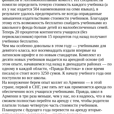
помогли определить точную стоимость каждого учебника (а
их у нас издается 504 наименования на семи языках), в
результате удалось предотвратить не всегда оправданные
завышения издательствами стоимости учебников. Благодаря
этому есть возможность бесплатно снабдить учебниками из
школьного фонда больше детей из малообеспеченных семей.
Теперь 20 процентов контингента учащихся (без
первоклассников) против 15 процентов год назад получают
учебники бесплатно.
Чем мы особенно довольны в этом году — учебниками для
девятого класса, все восемнадцать издали впервые на
латинском шрифте и по новым стандартам. Комплект из
десяти новых учебников выдается на арендной основе (об
этом опыте, начавшемся год назад в двенадцати районах — по
одному в каждой области, «Правда Востока» в свое время
писала) и стоит всего 3250 сумов. К началу учебного года они
поступили во все школы.
На вооружение берем опыт коллег из Армении — в этой
стране, первой в СНГ, уже пять лет как применяется аренда по
обеспечению всех учащихся учебниками. Правда, школ в
Армении в три раза меньше, чем у нас, но я надеюсь, что и мы
сможем полностью перейти на аренду с тем, чтобы родители
платили только четвертую часть стоимости учебников.
Планируем с будущего года перевести на аренду вторые-