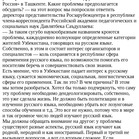
Россия» в Ташкенте. Какие проблемы предполагается
обсудить? — на этот вопрос мы попросили ответить
директора представительства Росзарубежцентра в республике
члена-корреспондента Российской академии педагогических и
социальных наук Давлятбека Саъдуллаева:
— За таким сугубо наукообразным названием кроются
проблемы, каждодневно волнующие определенные категории
жителей Узбекистана, говорящих на русском языке.
Собственно, в этом и состоит интерес организаторов и
специалистов — коль сохраняется в республике сфера
применения русского языка, по возможности помогать его
носителям беречь и совершенствовать свои знания.
Есть мнение, что в Узбекистане падает интерес к русскому
языку, сужается экономическая, социальная, лингвистическая
сферы его применения. Так ли это? В чем причина? В этом
мы хотим разобраться. Хотел бы только подчеркнуть, что саму
эту проблему необходимо деидеологизировать, собственно,
это уже сделала жизнь. Не должно быть политизации и в
изучении русского языка, необходимо убрать все лозунговые
способы обучения и т.д. Это все не нужно, потому что в мире
и так огромное число людей изучают русский язык.
Мы должны обращать внимание на другое: у проблемы
существуют разные аспекты, русский язык изучают как
родной, неродной и как иностранный. Первый и третий не
вызывают вопросов, а вот со вторым сложнее. Если