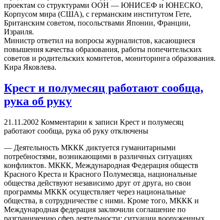
проектам со структурами ООН — ЮНИСЕФ и ЮНЕСКО,
Корпусом мира (США), с германским институтом Гете,
Британским советом, посольствами Японии, Франции,
Израиля.
Министр ответил на вопросы журналистов, касающиеся
повышения качества образования, работы попечительских
советов и родительских комитетов, мониторинга образования.
Кира Яковлева.
Крест и полумесяц работают сообща,
рука об руку
21.11.2002
Комментарии
к записи Крест и полумесяц
работают сообща, рука об руку
отключены
— Деятельность МККК диктуется гуманитарными
потребностями, возникающими в различных ситуациях
конфликтов. МККК, Международная Федерация обществ
Красного Креста и Красного Полумесяца, национальные
общества действуют независимо друг от друга, но свои
программы МККК осуществляет через национальные
общества, в сотрудничестве с ними. Кроме того, МККК и
Международная федерация заключили соглашение по
разграничению сфер деятельности: ситуации вооруженных