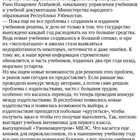
Рано Назаровне Атабаевой, начальнику управления учебников
и учебной документации Министерства народного
образования Республики Узбекистан.
— Пока еще не все проблемы с созданием и изданием
учебников решены, и дело не только в том, что государство
вынуждено каждый год расходовать на это большие средства.
Ведь новые учебники создавались в большой спешке, и при
их «эксплуатации» в школах стала выявляться
недоработанность некоторых, неточности и даже ошибки. К
тому же, в наше время информация стремительно
обновляется, и часть учебников, изданных два-три года назад,
морально устарела.
Но мы ищем новые возможности для решения этих проблем,
и рынок нам сегодня их предоставляет. Если раньше мы
проводили конкурс между авторами, а потом сами решали
проблемы с издательствами, часто с большим трудом,
особенно это касалось перевода, то теперь проводим конкурс
между издательствами. В республике появились новые
издательства и появилась возможность выбора, а
издательствам приходится побольше «крутиться», чтобы
получить заказ и чтобы его получше выполнить. Так, неплохо
выглядит учебник математики для первого класса,
выпущенный «Узинкомцентром» МВЭС. Что касается еще
книжек для первоклассников, то к нынешнему учебному году
все они получили новенькие Буквари, а вот другие учебники