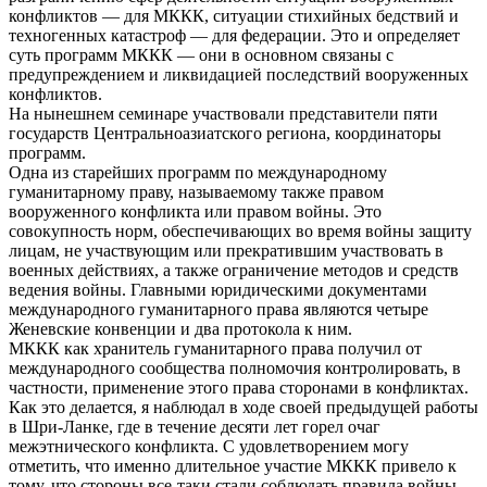
конфликтов — для МККК, ситуации стихийных бедствий и
техногенных катастроф — для федерации. Это и определяет
суть программ МККК — они в основном связаны с
предупреждением и ликвидацией последствий вооруженных
конфликтов.
На нынешнем семинаре участвовали представители пяти
государств Центральноазиатского региона, координаторы
программ.
Одна из старейших программ по международному
гуманитарному праву, называемому также правом
вооруженного конфликта или правом войны. Это
совокупность норм, обеспечивающих во время войны защиту
лицам, не участвующим или прекратившим участвовать в
военных действиях, а также ограничение методов и средств
ведения войны. Главными юридическими документами
международного гуманитарного права являются четыре
Женевские конвенции и два протокола к ним.
МККК как хранитель гуманитарного права получил от
международного сообщества полномочия контролировать, в
частности, применение этого права сторонами в конфликтах.
Как это делается, я наблюдал в ходе своей предыдущей работы
в Шри-Ланке, где в течение десяти лет горел очаг
межэтнического конфликта. С удовлетворением могу
отметить, что именно длительное участие МККК привело к
тому, что стороны все-таки стали соблюдать правила войны.