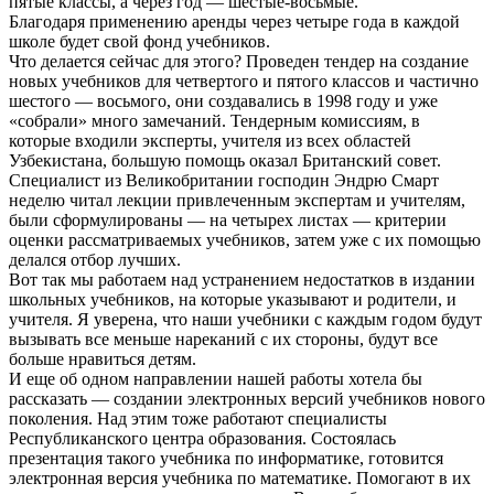
пятые классы, а через год — шестые-восьмые.
Благодаря применению аренды через четыре года в каждой
школе будет свой фонд учебников.
Что делается сейчас для этого? Проведен тендер на создание
новых учебников для четвертого и пятого классов и частично
шестого — восьмого, они создавались в 1998 году и уже
«собрали» много замечаний. Тендерным комиссиям, в
которые входили эксперты, учителя из всех областей
Узбекистана, большую помощь оказал Британский совет.
Специалист из Великобритании господин Эндрю Смарт
неделю читал лекции привлеченным экспертам и учителям,
были сформулированы — на четырех листах — критерии
оценки рассматриваемых учебников, затем уже с их помощью
делался отбор лучших.
Вот так мы работаем над устранением недостатков в издании
школьных учебников, на которые указывают и родители, и
учителя. Я уверена, что наши учебники с каждым годом будут
вызывать все меньше нареканий с их стороны, будут все
больше нравиться детям.
И еще об одном направлении нашей работы хотела бы
рассказать — создании электронных версий учебников нового
поколения. Над этим тоже работают специалисты
Республиканского центра образования. Состоялась
презентация такого учебника по информатике, готовится
электронная версия учебника по математике. Помогают в их