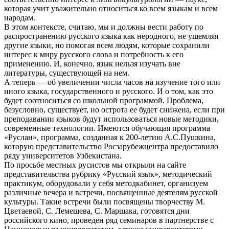
которая учит уважительно относиться ко всем языкам и всем
народам.
В этом контексте, считаю, мы и должны вести работу по
распространению русского языка как неродного, не ущемляя
другие языки, но помогая всем людям, которые сохранили
интерес к миру русского слова и потребность к его
применению. И, конечно, язык нельзя изучать вне
литературы, существующей на нем.
А теперь — об увеличении числа часов на изучение того или
иного языка, государственного и русского. И о том, как это
будет соотноситься со школьной программой. Проблема,
безусловно, существует, но острота ее будет снижена, если при
преподавании языков будут использоваться новые методики,
современные технологии. Имеются обучающая программа
«Руслан», программа, созданная к 200-летию А.С.Пушкина,
которую представительство Росзарубежцентра предоставило
ряду университетов Узбекистана.
По просьбе местных русистов мы открыли на сайте
представительства рубрику «Русский язык», методический
практикум, оборудовали у себя методкабинет, организуем
различные вечера и встречи, посвященные деятелям русской
культуры. Такие встречи были посвящены творчеству М.
Цветаевой, С. Лемешева, С. Маршака, готовятся дни
российского кино, проведен ряд семинаров в партнерстве с