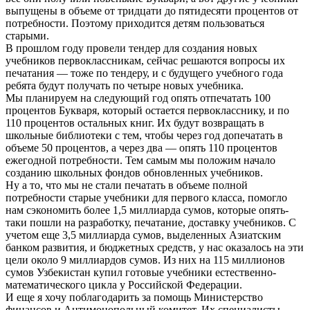
выпущены в объеме от тридцати до пятидесяти процентов от
потребности. Поэтому приходится детям пользоваться
старыми.
В прошлом году провели тендер для создания новых
учебников первоклассникам, сейчас решаются вопросы их
печатания — тоже по тендеру, и с будущего учебного года
ребята будут получать по четыре новых учебника.
Мы планируем на следующий год опять отпечатать 100
процентов Букваря, который остается первокласснику, и по
110 процентов остальных книг. Их будут возвращать в
школьные библиотеки с тем, чтобы через год допечатать в
объеме 50 процентов, а через два — опять 110 процентов
ежегодной потребности. Тем самым мы положим начало
созданию школьных фондов обновленных учебников.
Ну а то, что мы не стали печатать в объеме полной
потребности старые учебники для первого класса, помогло
нам сэкономить более 1,5 миллиарда сумов, которые опять-
таки пошли на разработку, печатание, доставку учебников. С
учетом еще 3,5 миллиарда сумов, выделенных Азиатским
банком развития, и бюджетных средств, у нас оказалось на эти
цели около 9 миллиардов сумов. Из них на 115 миллионов
сумов Узбекистан купил готовые учебники естественно-
математического цикла у Российской Федерации.
И еще я хочу поблагодарить за помощь Министерство
финансов и Антимонопольный комитет. Их специалисты