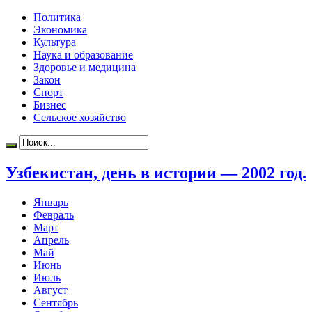
Политика
Экономика
Культура
Наука и образование
Здоровье и медицина
Закон
Спорт
Бизнес
Сельское хозяйство
Узбекистан, день в истории — 2002 год.
Январь
Февраль
Март
Апрель
Май
Июнь
Июль
Август
Сентябрь