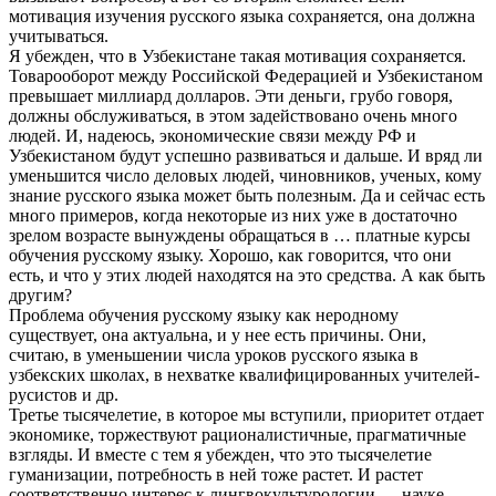
мотивация изучения русского языка сохраняется, она должна
учитываться.
Я убежден, что в Узбекистане такая мотивация сохраняется.
Товарооборот между Российской Федерацией и Узбекистаном
превышает миллиард долларов. Эти деньги, грубо говоря,
должны обслуживаться, в этом задействовано очень много
людей. И, надеюсь, экономические связи между РФ и
Узбекистаном будут успешно развиваться и дальше. И вряд ли
уменьшится число деловых людей, чиновников, ученых, кому
знание русского языка может быть полезным. Да и сейчас есть
много примеров, когда некоторые из них уже в достаточно
зрелом возрасте вынуждены обращаться в … платные курсы
обучения русскому языку. Хорошо, как говорится, что они
есть, и что у этих людей находятся на это средства. А как быть
другим?
Проблема обучения русскому языку как неродному
существует, она актуальна, и у нее есть причины. Они,
считаю, в уменьшении числа уроков русского языка в
узбекских школах, в нехватке квалифицированных учителей-
русистов и др.
Третье тысячелетие, в которое мы вступили, приоритет отдает
экономике, торжествуют рационалистичные, прагматичные
взгляды. И вместе с тем я убежден, что это тысячелетие
гуманизации, потребность в ней тоже растет. И растет
соответственно интерес к лингвокультурологии — науке,