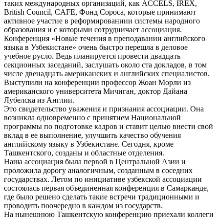
таких международных организаций, как ACCELS, IREX,
British Council, CAFE, Фонд Сороса, которые принимают
активное участие в реформированиии системы народного
образования и с которыми сотрудничает ассоциация.
Конференция «Новые течения в преподавании английского
языка в Узбекистане» очень быстро перешла в деловое
учебное русло. Ведь планируется провести двадцать
секционных заседаний, заслушать около ста докладов, в том
числе двенадцать американских и английских специалистов.
Выступили на конференции профессор Жоан Морли из
американского университета Мичиган, доктор Дайана
Лубелска из Англии.
Это свидетельство уважения и признания ассоциации. Она
возникла одновременно с принятием Национальной
программы по подготовке кадров и ставит целью внести свой
вклад в ее выполнение, улучшить качество обучения
английскому языку в Узбекистане. Сегодня, кроме
Ташкентского, созданы и областные отделения.
Наша ассоциация была первой в Центральной Азии и
проложила дорогу аналогичным, созданным в соседних
государствах. Летом по инициативе узбекской ассоциации
состоялась первая объединенная конференция в Самарканде,
где было решено сделать такие встречи традиционными и
проводить поочередно в каждом из государств.
На нынешнюю Ташкентскую конференцию приехали коллеги