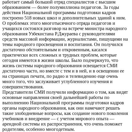
работает самый большой отряд специалистов с высшим
образованием — более полумиллиона педагогов. За годы
действия Национальной программы подготовки кадров
построено 518 новых школ и дополнительных зданий к ним.
О проблемах этого многотысячного отряда педагогов и
учащихся состоялся разговор на встрече министра народного
образования Узбекистана Р.Джураева с руководителями
средств массовой информации, журналистами, пишущими на
темы народного просвещения и воспитания. Он получился
достаточно обстоятельным и откровенным, касался
практически всех сложных и трудных проблем, которые
сегодня имеются в жизни школы. Было подчеркнуто, что
жизнь системы народного образования освещается СМИ
достаточно часто, но вместе с тем и в ней, и в освещении ее
на страницах печати, по радио и телевидению еще очень
много того, что заслуживает углубленного изучения и
совершенствования.
Представители СМИ получили информацию о том, как видят
основные направления своей дальнейшей работы по
выполнению Национальной программы подготовки кадров
органы народного образования, как они намечают решать
такие злободневные вопросы, как создание нового поколения
учебников и внедрение — с учетом мирового опыта —
арендной системы их распространения, что очень поможет
родителям, особенно многодетным.