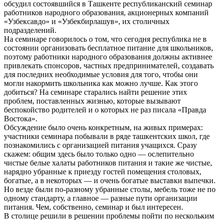
обсудил состоявшийся в Ташкенте республиканский семинар
работников народного образования, акционерных компаний
«Узбексавдо» и «Узбекбирлашув», их столичных
подразделений.
На семинаре говорилось о том, что сегодня республика не в
состоянии организовать бесплатное питание для школьников,
поэтому работники народного образования должны активнее
привлекать спонсоров, частных предпринимателей, создавать
для последних необходимые условия для того, чтобы они
могли накормить школьника как можно лучше. Как этого
добиться? На семинаре старались найти решение этих
проблем, поставленных жизнью, которые вызывают
беспокойство родителей и о которых не раз писала «Правда
Востока».
Обсуждение было очень конкретным, на живых примерах:
участники семинара побывали в ряде ташкентских школ, где
познакомились с организацией питания учащихся. Сразу
скажем: общим здесь было только одно — ослепительно
чистые белые халаты работников питания и такие же чистые,
нарядно убранные к приезду гостей помещения столовых,
богатые, а в некоторых — и очень богатые выставки выпечки.
Но везде были по-разному убранные столы, мебель тоже не по
одному стандарту, а главное — разные пути организации
питания. Чем, собственно, семинар и был интересен.
В столице решили в решении проблемы пойти по нескольким