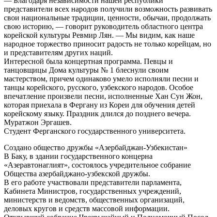
— Благодаря независимости нашей республики
представители всех народов получили возможность развивать
свои национальные традиции, ценности, обычаи, продолжать
свою историю, — говорит руководитель областного центра
корейской культуры Ревмир Лян. — Мы видим, как наше
народное торжество приносит радость не только корейцам, но
и представителям других наций.
Интересной была концертная программа. Певцы и
танцовщицы Дома культуры № 1 блеснули своим
мастерством, причем одинаково умело исполняли песни и
танцы корейского, русского, узбекского народов. Особое
впечатление произвели песни, исполненные Хан Сун Жон,
которая приехала в Фергану из Кореи для обучения детей
корейскому языку. Праздник длился до позднего вечера.
Муратжон Эргашев.
Студент Ферганского государственного университета.
Создано общество дружбы «Азербайджан-Узбекистан»
В Баку, в здании государственного концерна
«Азеравтонаглият», состоялось учредительное собрание
Общества азербайджано-узбекской дружбы.
В его работе участвовали представители парламента,
Кабинета Министров, государственных учреждений,
министерств и ведомств, общественных организаций,
деловых кругов и средств массовой информации.