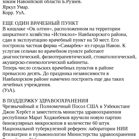
хоким Навоийской области Б.Рузиев.
Яркул Умар.
Корр. УзА.
ЕЩЕ ОДИН ВРАЧЕБНЫЙ ПУНКТ
В кишлаке «Ок олтин», расположенном на территории
ширкатного хозяйства «Истиклол» Навбахорского района,
сдан в эксплуатацию врачебный пункт на 50 мест. Его
построила частная фирма «Самарбек» из города Навои. К
услугам сельчан во врачебном пункте работают
диагностический, физиотерапевтический, стоматологический,
акушерско-гинекологический кабинеты.
Теперь число сельских врачебных пунктов в районе
превысило десять. До праздника независимости в
Навбахорском районе намечено построить еще два таких
лечебных учреждения.
(УзА).
В ПОДДЕРЖКУ ЗДРАВООХРАНЕНИЯ
Чрезвычайный и Полномочный Посол США в Узбекистане
Джон Хербст и заместитель министра здравоохранения
республики Марат Ходжибеков вручили новую партию
бинокулярных микроскопов в количестве 60 штук
Национальной туберкулезной референс лаборатории НИИ
фтизиатрии и пульмонологии Министерства здравоохранения