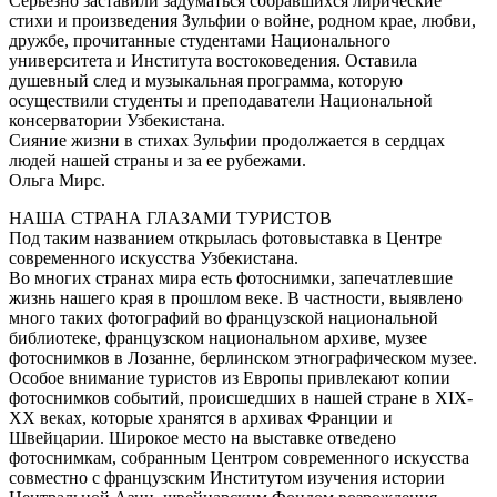
Серьезно заставили задуматься собравшихся лирические
стихи и произведения Зульфии о войне, родном крае, любви,
дружбе, прочитанные студентами Национального
университета и Института востоковедения. Оставила
душевный след и музыкальная программа, которую
осуществили студенты и преподаватели Национальной
консерватории Узбекистана.
Сияние жизни в стихах Зульфии продолжается в сердцах
людей нашей страны и за ее рубежами.
Ольга Мирс.
НАША СТРАНА ГЛАЗАМИ ТУРИСТОВ
Под таким названием открылась фотовыставка в Центре
современного искусства Узбекистана.
Во многих странах мира есть фотоснимки, запечатлевшие
жизнь нашего края в прошлом веке. В частности, выявлено
много таких фотографий во французской национальной
библиотеке, французском национальном архиве, музее
фотоснимков в Лозанне, берлинском этнографическом музее.
Особое внимание туристов из Европы привлекают копии
фотоснимков событий, происшедших в нашей стране в XIX-
XX веках, которые хранятся в архивах Франции и
Швейцарии. Широкое место на выставке отведено
фотоснимкам, собранным Центром современного искусства
совместно с французским Институтом изучения истории