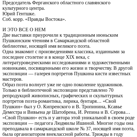
Председатель Ферганского областного славянского
культурного центра.
Юрий Гентшке.
Соб. корр. «Правды Востока».
И ЭТО ВСЕ О НЕМ
Две выставки приурочили к традиционным июньским
Пушкинским чтениям в Самаркандской областной
библиотеке, носящей имя великого поэта.
Одна знакомит с произведениями классика, изданными за
последнее столетие и в конце XIX века, с
литературоведческими исследованиями и художественными
новинками, посвященными его жизни и творчеству. В другой
экспозиции — галерея портретов Пушкина кисти известных
мастеров.
Образ поэта волнует уже не одно поколение художников.
Только в библиотечной экспозиции представлено 70
репродукций живописных, графических и скульптурных
портретов поэта-романтика, лирика, бунтаря… «Свой
Пушкин» был у О. Кипренского и В. Тропинина, Ксавье
Деместра и Вивьена де Шатобрена, И. Репина и В. Серова…
«Свой Пушкин» есть и у автора этой уникальной в своем роде
экспозиции — педагога Людмилы Ишиной. Многие годы она
преподавала в самаркандской школе № 37, носящей имя поэта,
была организатором внеклассной работы. Трижды в году