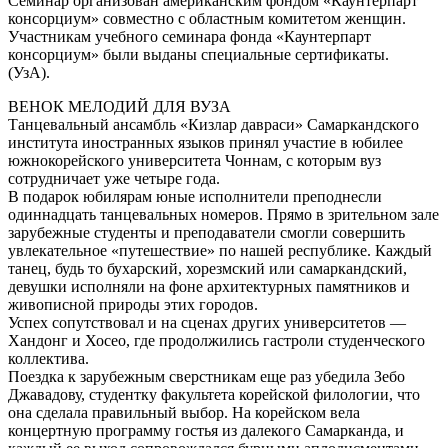
Семинар организован американским фондом «Каунтерпарт
консорциум» совместно с областным комитетом женщин.
Участникам учебного семинара фонда «Каунтерпарт
консорциум» были выданы специальные сертификаты.
(УзА).
ВЕНОК МЕЛОДИЙ ДЛЯ ВУЗА
Танцевальный ансамбль «Кизлар давраси» Самаркандского
института иностранных языков принял участие в юбилее
южнокорейского университета Чоннам, с которым вуз
сотрудничает уже четыре года.
В подарок юбилярам юные исполнители преподнесли
одиннадцать танцевальных номеров. Прямо в зрительном зале
зарубежные студенты и преподаватели смогли совершить
увлекательное «путешествие» по нашей республике. Каждый
танец, будь то бухарский, хорезмский или самаркандский,
девушки исполняли на фоне архитектурных памятников и
живописной природы этих городов.
Успех сопутствовал и на сценах других университетов —
Хандонг и Хосео, где продолжились гастроли студенческого
коллектива.
Поездка к зарубежным сверстникам еще раз убедила Зебо
Джавадову, студентку факультета корейской филологии, что
она сделала правильный выбор. На корейском вела
концертную программу гостья из далекого Самарканда, и