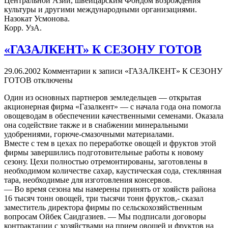
Центральной Азии, швейцарским Фондом возрождения
культуры и другими международными организациями.
Назокат Усмонова.
Корр. УзА.
«ГАЗАЛКЕНТ» К СЕЗОНУ ГОТОВ
29.06.2002
Комментарии
к записи «ГАЗАЛКЕНТ» К СЕЗОНУ
ГОТОВ
отключены
Один из основных партнеров земледельцев — открытая
акционерная фирма «Газалкент» — с начала года она помогла
овощеводам в обеспечении качественными семенами. Оказала
она содействие также и в снабжении минеральными
удобрениями, горюче-смазочными материалами.
Вместе с тем в цехах по переработке овощей и фруктов этой
фирмы завершились подготовительные работы к новому
сезону. Цехи полностью отремонтированы, заготовлены в
необходимом количестве сахар, каустическая сода, стеклянная
тара, необходимые для изготовления консервов.
— Во время сезона мы намерены принять от хояйств района
16 тысяч тонн овощей, три тысячи тонн фруктов,- сказал
заместитель директора фирмы по сельскохозяйственным
вопросам Ойбек Саидгазиев. — Мы подписали договоры
контрактации с хозяйствами на прием овощей и фруктов на