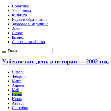
Политика
Экономика
Культура
Наука и образование
Здоровье и медицина
Закон
Спорт
Бизнес
Сельское хозяйство
Узбекистан, день в истории — 2002 год.
Январь
Февраль
Март
Апрель
Май
Июнь
Июль
Август
Сентябрь