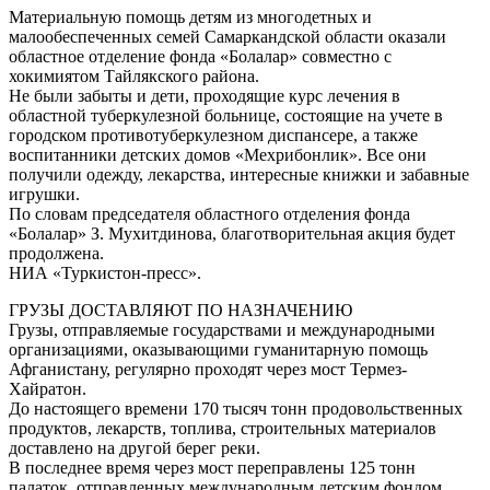
Материальную помощь детям из многодетных и
малообеспеченных семей Самаркандской области оказали
областное отделение фонда «Болалар» совместно с
хокимиятом Тайлякского района.
Не были забыты и дети, проходящие курс лечения в
областной туберкулезной больнице, состоящие на учете в
городском противотуберкулезном диспансере, а также
воспитанники детских домов «Мехрибонлик». Все они
получили одежду, лекарства, интересные книжки и забавные
игрушки.
По словам председателя областного отделения фонда
«Болалар» З. Мухитдинова, благотворительная акция будет
продолжена.
НИА «Туркистон-пресс».
ГРУЗЫ ДОСТАВЛЯЮТ ПО НАЗНАЧЕНИЮ
Грузы, отправляемые государствами и международными
организациями, оказывающими гуманитарную помощь
Афганистану, регулярно проходят через мост Термез-
Хайратон.
До настоящего времени 170 тысяч тонн продовольственных
продуктов, лекарств, топлива, строительных материалов
доставлено на другой берег реки.
В последнее время через мост переправлены 125 тонн
палаток, отправленных международным детским фондом