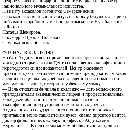
щедрое угощение, подарки, концерт самаркандских звезд
национального музыкального искусства.
К визиту аксакалов готовится Самаркандский
сельскохозяйственный институт: в гостях у будущих аграриев
побывают старейшины из Пастдаргомского и Нурабадского
районов.
Наталья Шакирова.
Соб.корр. «Правды Востока».
Самаркандская область.
ФИЛИАЛ В КОЛЛЕДЖЕ
На базе Андижанского промышленного профессионального
колледжа открыт филиал Центра повышения квалификации и
переподготовки преподавателей. Центр оказывает
практическую и методическую помощь преподавателям вузов,
средних специальных учебных заведений всей области по
математике, физике, истории и узбекскому языку.
— Цель открытия филиала в колледже — дать возможность
преподавателям академических лицеев и профессиональных
колледжей области планомерно повышать свою
квалификацию под руководством опытных ученых
Андижанского государственного университета, а также
приглашенных из ташкентских вузов, сказал директор центра
доктор филологических наук, профессор Абдулхамид
Нурманов. — В центре мы можем обобщать опыт лучших