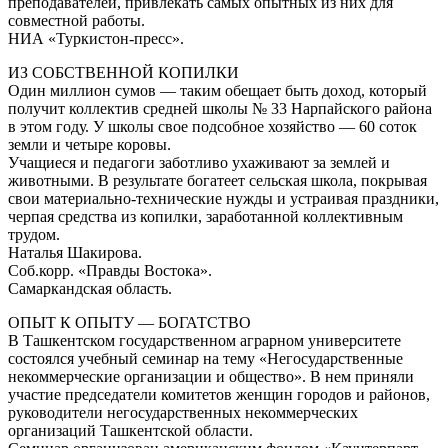
преподавателей, привлекать самых опытных из них для
совместной работы.
НИА «Туркистон-пресс».
ИЗ СОБСТВЕННОЙ КОПИЛКИ
Один миллион сумов — таким обещает быть доход, который
получит коллектив средней школы № 33 Нарпайского района
в этом году. У школы свое подсобное хозяйство — 60 соток
земли и четыре коровы.
Учащиеся и педагоги заботливо ухаживают за землей и
животными. В результате богатеет сельская школа, покрывая
свои материально-технические нужды и устраивая праздники,
черпая средства из копилки, заработанной коллективным
трудом.
Наталья Шакирова.
Соб.корр. «Правды Востока».
Самаркандская область.
ОПЫТ К ОПЫТУ — БОГАТСТВО
В Ташкентском государственном аграрном университете
состоялся учебный семинар на тему «Негосударственные
некоммерческие организации и общество». В нем приняли
участие председатели комитетов женщин городов и районов,
руководители негосударственных некоммерческих
организаций Ташкентской области.