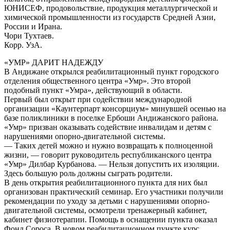
ЮНИСЕФ, продовольствие, продукция металлургической и
химической промышленности из государств Средней Азии,
России и Ирана.
Чори Тухтаев.
Корр. УзА.
«УМР» ДАРИТ НАДЕЖДУ
В Андижане открылся реабилитационный пункт городского
отделения общественного центра «Умр». Это второй
подобный пункт «Умра», действующий в области.
Первый был открыт при содействии международной
организации «Каунтерпарт консорциум» минувшей осенью на
базе поликлиники в поселке Ербоши Андижанского района.
«Умр» призван оказывать содействие инвалидам и детям с
нарушениями опорно-двигательной системы.
— Таких детей можно и нужно возвращать к полноценной
жизни, — говорит руководитель республиканского центра
«Умр» Дилбар Курбанова. — Нельзя допустить их изоляции.
Здесь большую роль должны сыграть родители.
В день открытия реабилитационного пункта для них был
организован практический семинар. Его участники получили
рекомендации по уходу за детьми с нарушениями опорно-
двигательной системы, осмотрели тренажерный кабинет,
кабинет физиотерапии. Помощь в оснащении пункта оказал
Фонд Сороса. В новом реабилитационном пункте курс