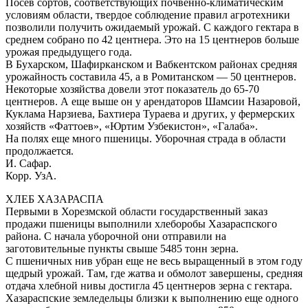
Посев сортов, соответствующих почвенно-климатическим
условиям области, твердое соблюдение правил агротехники
позволили получить ожидаемый урожай. С каждого гектара в
среднем собрано по 42 центнера. Это на 15 центнеров больше
урожая предыдущего года.
В Бухарском, Шафирканском и Вабкентском районах средняя
урожайность составила 45, а в Ромитанском — 50 центнеров.
Некоторые хозяйства довели этот показатель до 65-70
центнеров. А еще выше он у арендаторов Шамсии Назаровой,
Куклама Нарзиева, Бахтиера Тураева и других, у фермерских
хозяйств «Фаттоев», «Юртим Узбекистон», «Галаба».
На полях еще много пшеницы. Уборочная страда в области
продолжается.
И. Сафар.
Корр. УзА.
ХЛЕБ ХАЗАРАСПА
Первыми в Хорезмской области государственный заказ
продажи пшеницы выполнили хлеборобы Хазараспского
района. С начала уборочной они отправили на
заготовительные пункты свыше 5485 тонн зерна.
С пшеничных нив убран еще не весь выращенный в этом году
щедрый урожай. Там, где жатва и обмолот завершены, средняя
отдача хлебной нивы достигла 45 центнеров зерна с гектара.
Хазараспские земледельцы близки к выполнению еще одного