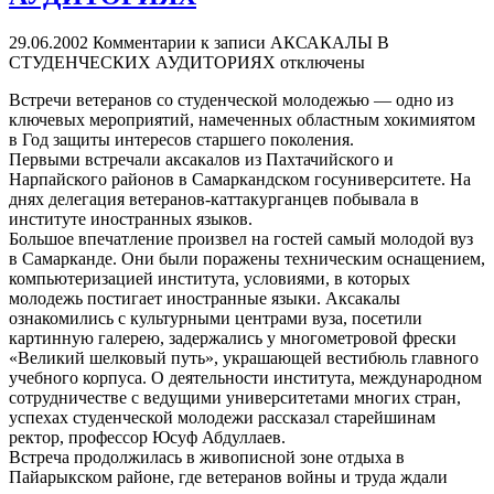
29.06.2002
Комментарии
к записи АКСАКАЛЫ В
СТУДЕНЧЕСКИХ АУДИТОРИЯХ
отключены
Встречи ветеранов со студенческой молодежью — одно из
ключевых мероприятий, намеченных областным хокимиятом
в Год защиты интересов старшего поколения.
Первыми встречали аксакалов из Пахтачийского и
Нарпайского районов в Самаркандском госуниверситете. На
днях делегация ветеранов-каттакурганцев побывала в
институте иностранных языков.
Большое впечатление произвел на гостей самый молодой вуз
в Самарканде. Они были поражены техническим оснащением,
компьютеризацией института, условиями, в которых
молодежь постигает иностранные языки. Аксакалы
ознакомились с культурными центрами вуза, посетили
картинную галерею, задержались у многометровой фрески
«Великий шелковый путь», украшающей вестибюль главного
учебного корпуса. О деятельности института, международном
сотрудничестве с ведущими университетами многих стран,
успехах студенческой молодежи рассказал старейшинам
ректор, профессор Юсуф Абдуллаев.
Встреча продолжилась в живописной зоне отдыха в
Пайарыкском районе, где ветеранов войны и труда ждали