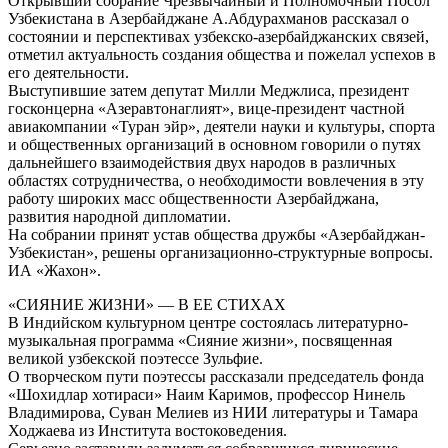
Открывший собрание Чрезвычайный и Полномочный Посол
Узбекистана в Азербайджане А.Абдурахманов рассказал о
состоянии и перспективах узбекско-азербайджанских связей,
отметил актуальность создания общества и пожелал успехов в
его деятельности.
Выступившие затем депутат Милли Меджлиса, президент
госконцерна «Азеравтонаглият», вице-президент частной
авиакомпании «Туран эйр», деятели науки и культуры, спорта
и общественных организаций в основном говорили о путях
дальнейшего взаимодействия двух народов в различных
областях сотрудничества, о необходимости вовлечения в эту
работу широких масс общественности Азербайджана,
развития народной дипломатии.
На собрании принят устав общества дружбы «Азербайджан-
Узбекистан», решены организационно-структурные вопросы.
ИА «Жахон».
«СИЯНИЕ ЖИЗНИ» — В ЕЕ СТИХАХ
В Индийском культурном центре состоялась литературно-
музыкальная программа «Сияние жизни», посвященная
великой узбекской поэтессе Зульфие.
О творческом пути поэтессы рассказали председатель фонда
«Шохидлар хотираси» Наим Каримов, профессор Нинель
Владимирова, Суван Мелиев из НИИ литературы и Тамара
Ходжаева из Института востоковедения.