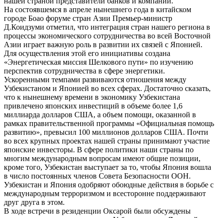
нашей страной представители банков и компаний.
На состоявшемся в апреле нынешнего года в китайском
городе Боао форуме стран Азии Премьер-министр
Д.Коидзуми отметил, что интеграция стран нашего региона в
процессы экономического сотрудничества во всей Восточной
Азии играет важную роль в развитии их связей с Японией.
Для осуществления этой его инициативы создана
«Энергетическая миссия Шелкового пути» по изучению
перспектив сотрудничества в сфере энергетики.
Ускоренными темпами развиваются отношения между
Узбекистаном и Японией во всех сферах. Достаточно сказать,
что к нынешнему времени в экономику Узбекистана
привлечено японских инвестиций в объеме более 1,6
миллиарда долларов США, а объем помощи, оказанной в
рамках правительственной программы «Официальная помощь
развитию», превысил 100 миллионов долларов США. Почти
во всех крупных проектах нашей страны принимают участие
японские инвесторы. В сфере политики наши страны по
многим международным вопросам имеют общие позиции,
кроме того, Узбекистан выступает за то, чтобы Япония вошла
в число постоянных членов Совета Безопасности ООН.
Узбекистан и Япония одобряют обоюдные действия в борьбе с
международным терроризмом и всесторонне поддерживают
друг друга в этом.
В ходе встречи в резиденции Оксарой были обсуждены