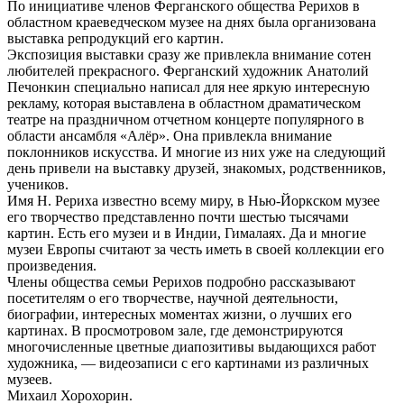
По инициативе членов Ферганского общества Рерихов в
областном краеведческом музее на днях была организована
выставка репродукций его картин.
Экспозиция выставки сразу же привлекла внимание сотен
любителей прекрасного. Ферганский художник Анатолий
Печонкин специально написал для нее яркую интересную
рекламу, которая выставлена в областном драматическом
театре на праздничном отчетном концерте популярного в
области ансамбля «Алёр». Она привлекла внимание
поклонников искусства. И многие из них уже на следующий
день привели на выставку друзей, знакомых, родственников,
учеников.
Имя Н. Рериха известно всему миру, в Нью-Йоркском музее
его творчество представленно почти шестью тысячами
картин. Есть его музеи и в Индии, Гималаях. Да и многие
музеи Европы считают за честь иметь в своей коллекции его
произведения.
Члены общества семьи Рерихов подробно рассказывают
посетителям о его творчестве, научной деятельности,
биографии, интересных моментах жизни, о лучших его
картинах. В просмотровом зале, где демонстрируются
многочисленные цветные диапозитивы выдающихся работ
художника, — видеозаписи с его картинами из различных
музеев.
Михаил Хорохорин.