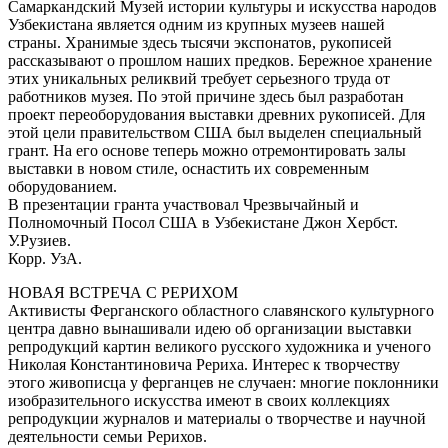
Самаркандский Музей истории культуры и искусства народов
Узбекистана является одним из крупных музеев нашей
страны. Хранимые здесь тысячи экспонатов, рукописей
рассказывают о прошлом наших предков. Бережное хранение
этих уникальных реликвий требует серьезного труда от
работников музея. По этой причине здесь был разработан
проект переоборудования выставки древних рукописей. Для
этой цели правительством США был выделен специальный
грант. На его основе теперь можно отремонтировать залы
выставки в новом стиле, оснастить их современным
оборудованием.
В презентации гранта участвовал Чрезвычайный и
Полномочный Посол США в Узбекистане Джон Хербст.
У.Рузиев.
Корр. УзА.
НОВАЯ ВСТРЕЧА С РЕРИХОМ
Активисты Ферганского областного славянского культурного
центра давно вынашивали идею об организации выставки
репродукций картин великого русского художника и ученого
Николая Константиновича Рериха. Интерес к творчеству
этого живописца у ферганцев не случаен: многие поклонники
изобразительного искусства имеют в своих коллекциях
репродукции журналов и материалы о творчестве и научной
деятельности семьи Рерихов.