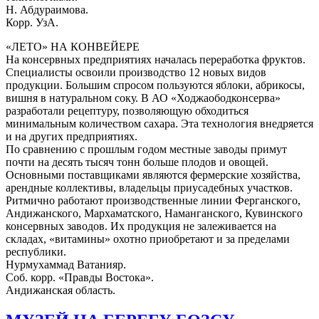
Н. Абдураимова.
Корр. УзА.
«ЛЕТО» НА КОНВЕЙЕРЕ
На консервных предприятиях началась переработка фруктов.
Специалисты освоили производство 12 новых видов
продукции. Большим спросом пользуются яблоки, абрикосы,
вишня в натуральном соку. В АО «Ходжаободконсерва»
разработали рецептуру, позволяющую обходиться
минимальным количеством сахара. Эта технология внедряется
и на других предприятиях.
По сравнению с прошлым годом местные заводы примут
почти на десять тысяч тонн больше плодов и овощей.
Основными поставщиками являются фермерские хозяйства,
арендные коллективы, владельцы приусадебных участков.
Ритмично работают производственные линии Ферганского,
Андижанского, Мархаматского, Наманганского, Кувинского
консервных заводов. Их продукция не залеживается на
складах, «витамины» охотно приобретают и за пределами
республики.
Нурмухаммад Ватанияр.
Соб. корр. «Правды Востока».
Андижанская область.