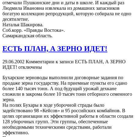
отмечали Пушкинские дни и даты в школе. И каждый раз
Людмила Ивановна извлекала из домашних запасников
богатую коллекцию репродукций, которую собирала не одно
десятилетие.
Наталья Шакирова.
Соб.корр. «Правды Востока».
Самаркандская область.
ЕСТЬ ПЛАН, А ЗЕРНО ИДЕТ!
29.06.2002
Комментарии
к записи ЕСТЬ ПЛАН, А ЗЕРНО
ИДЕТ!
отключены
Бухарские зерноводы выполнили договорные задания по
продаже зерна государству. На приемные пункты его сдано
более 140 тысяч тонн. А под будущий урожай дехкане
сложили в закрома более 10 тысяч тонн отборного семенного
зерна.
На полях Бухары в ходе уборочной страды было
задействовано 98 «Кейсов» и 95 российских комбайнов. В
целях организации их эффективной работы в области создали
128 уборочных групп. Эти группы, обеспеченные
необходимыми техническими средствами, работали
эффективно.