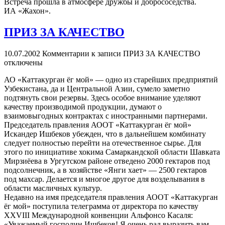
Встреча прошла в атмосфере дружбы и добрососедства.
ИА «Жахон».
ПРИЗ ЗА КАЧЕСТВО
10.07.2002
Комментарии
к записи ПРИЗ ЗА КАЧЕСТВО
отключены
АО «Каттакурган ёг мой» — одно из старейших предприятий
Узбекистана, да и Центральной Азии, сумело заметно
подтянуть свои резервы. Здесь особое внимание уделяют
качеству производимой продукции, думают о
взаимовыгодных контрактах с иностранными партнерами.
Председатель правления АООТ «Каттакурган ёг мой»
Искандер Ишбеков убежден, что в дальнейшем комбинату
следует полностью перейти на отечественное сырье. Для
этого по инициативе хокима Самаркандской области Шавката
Мирзиёева в Ургутском районе отведено 2000 гектаров под
подсолнечник, а в хозяйстве «Янги хает» — 2500 гектаров
под махсар. Делается и многое другое для возделывания в
области масличных культур.
Недавно на имя председателя правления АООТ «Каттакурган
ёг мой» поступила телеграмма от директора по качеству
XXVIII Международной конвенции Альфонсо Касаля:
«Уважаемый господин Ишбеков! Я очень рад выразить вам