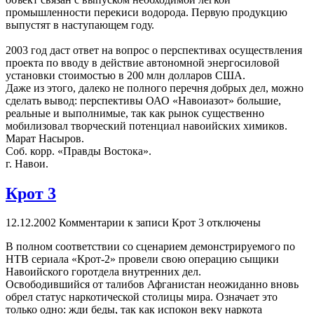
промышленности перекиси водорода. Первую продукцию
выпустят в наступающем году.
2003 год даст ответ на вопрос о перспективах осуществления
проекта по вводу в действие автономной энергосиловой
установки стоимостью в 200 млн долларов США.
Даже из этого, далеко не полного перечня добрых дел, можно
сделать вывод: перспективы ОАО «Навоиазот» большие,
реальные и выполнимые, так как рынок существенно
мобилизовал творческий потенциал навоийских химиков.
Марат Насыров.
Соб. корр. «Правды Востока».
г. Навои.
Крот 3
12.12.2002
Комментарии
к записи Крот 3
отключены
В полном соответствии со сценарием демонстрируемого по
НТВ сериала «Крот-2» провели свою операцию сыщики
Навоийского горотдела внутренних дел.
Освободившийся от талибов Афганистан неожиданно вновь
обрел статус наркотической столицы мира. Означает это
только одно: жди беды, так как испокон веку наркота