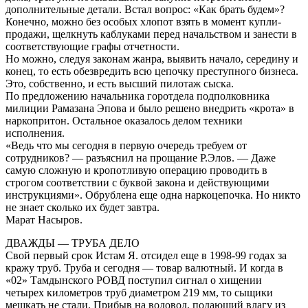
дополнительные детали. Встал вопрос: «Как брать будем»?
Конечно, можно без особых хлопот взять в момент купли-
продажи, щелкнуть каблуками перед начальством и занести в
соответствующие графы отчетности.
Но можно, следуя законам жанра, выявить начало, середину и
конец, то есть обезвредить всю цепочку преступного бизнеса.
Это, собственно, и есть высший пилотаж сыска.
По предложению начальника горотдела подполковника
милиции Рамазана Эпова и было решено внедрить «крота» в
наркопритон. Остальное оказалось делом техники
исполнения.
«Ведь что мы сегодня в первую очередь требуем от
сотрудников? — разъяснил на прощание Р.Элов. — Даже
самую сложную и кропотливую операцию проводить в
строгом соответствии с буквой закона и действующими
инструкциями». Обрублена еще одна наркоцепочка. Но никто
не знает сколько их будет завтра.
Марат Насыров.
ДВАЖДЫ — ТРУБА ДЕЛО
Свой первый срок Истам Я. отсидел еще в 1998-99 годах за
кражу труб. Труба и сегодня — товар валютный. И когда в
«02» Тамдынского РОВД поступил сигнал о хищении
четырех километров труб диаметром 219 мм, то сыщики
мешкать не стали. Прибыв на водовод, подающий влагу из