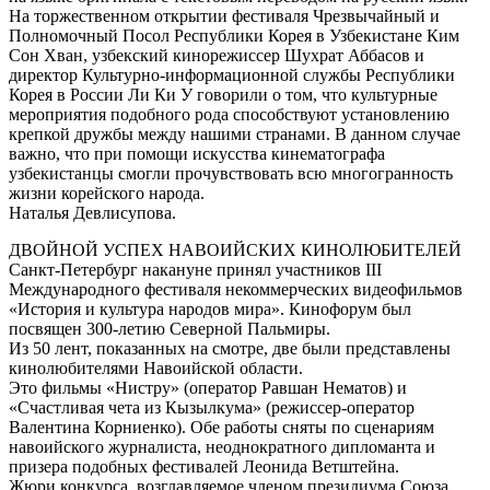
На торжественном открытии фестиваля Чрезвычайный и
Полномочный Посол Республики Корея в Узбекистане Ким
Сон Хван, узбекский кинорежиссер Шухрат Аббасов и
директор Культурно-информационной службы Республики
Корея в России Ли Ки У говорили о том, что культурные
мероприятия подобного рода способствуют установлению
крепкой дружбы между нашими странами. В данном случае
важно, что при помощи искусства кинематографа
узбекистанцы смогли прочувствовать всю многогранность
жизни корейского народа.
Наталья Девлисупова.
ДВОЙНОЙ УСПЕХ НАВОИЙСКИХ КИНОЛЮБИТЕЛЕЙ
Санкт-Петербург накануне принял участников III
Международного фестиваля некоммерческих видеофильмов
«История и культура народов мира». Кинофорум был
посвящен 300-летию Северной Пальмиры.
Из 50 лент, показанных на смотре, две были представлены
кинолюбителями Навоийской области.
Это фильмы «Нистру» (оператор Равшан Нематов) и
«Счастливая чета из Кызылкума» (режиссер-оператор
Валентина Корниенко). Обе работы сняты по сценариям
навоийского журналиста, неоднократного дипломанта и
призера подобных фестивалей Леонида Ветштейна.
Жюри конкурса, возглавляемое членом президиума Союза