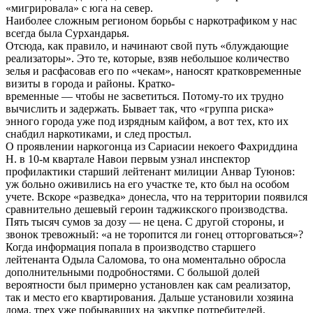
«мигрировала» с юга на север.
Наиболее сложным регионом борьбы с наркотрафиком у нас
всегда была Сурхандарья.
Отсюда, как правило, и начинают свой путь «блуждающие
реализаторы». Это те, которые, взяв небольшое количество
зелья и расфасовав его по «чекам», наносят кратковременные
визиты в города и районы. Кратко-
временные — чтобы не засветиться. Потому-то их трудно
вычислить и задержать. Бывает так, что «группа риска»
энного города уже под изрядным кайфом, а вот тех, кто их
снабдил наркотиками, и след простыл.
О проявлении наркогонца из Сариасии некоего Фахриддина
Н. в 10-м квартале Навои первым узнал инспектор
профилактики старший лейтенант милиции Анвар Туюнов:
уж больно оживились на его участке те, кто был на особом
учете. Вскоре «разведка» донесла, что на территории появился
сравнительно дешевый героин таджикского производства.
Пять тысяч сумов за дозу — не цена. С другой стороны, и
звонок тревожный: «а не торопится ли гонец отторговаться»?
Когда информация попала в производство старшего
лейтенанта Одыла Саломова, то она моментально обросла
дополнительными подробностями. С большой долей
вероятности был примерно установлен как сам реализатор,
так и место его квартирования. Дальше установили хозяина
дома, трех уже побывавших на закупке потребителей,