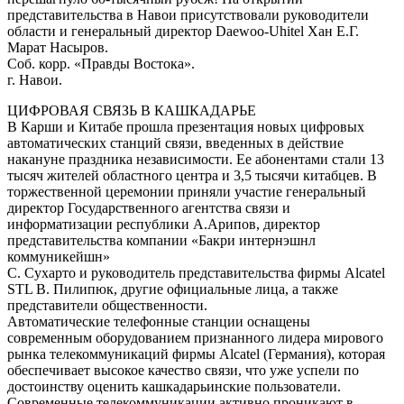
представительства в Навои присутствовали руководители
области и генеральный директор Daewoо-Uhitel Хан Е.Г.
Марат Насыров.
Соб. корр. «Правды Востока».
г. Навои.
ЦИФРОВАЯ СВЯЗЬ В КАШКАДАРЬЕ
В Карши и Китабе прошла презентация новых цифровых
автоматических станций связи, введенных в действие
накануне праздника независимости. Ее абонентами стали 13
тысяч жителей областного центра и 3,5 тысячи китабцев. В
торжественной церемонии приняли участие генеральный
директор Государственного агентства связи и
информатизации республики А.Арипов, директор
представительства компании «Бакри интернэшнл
коммуникейшн»
С. Сухарто и руководитель представительства фирмы Alcatel
STL В. Пилипюк, другие официальные лица, а также
представители общественности.
Автоматические телефонные станции оснащены
современным оборудованием признанного лидера мирового
рынка телекоммуникаций фирмы Alcatel (Германия), которая
обеспечивает высокое качество связи, что уже успели по
достоинству оценить кашкадарьинские пользователи.
Современные телекоммуникации активно проникают в