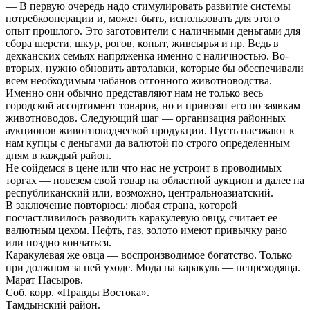
— В первую очередь надо стимулировать развитие системы
потребкооперации и, может быть, использовать для этого
опыт прошлого. Это заготовители с наличными деньгами для
сбора шерсти, шкур, рогов, копыт, живсырья и пр. Ведь в
дехканских семьях напряженка именно с наличностью. Во-
вторых, нужно обновить автолавки, которые бы обеспечивали
всем необходимым чабанов отгонного животноводства.
Именно они обычно представляют нам не только весь
городской ассортимент товаров, но и привозят его по заявкам
животноводов. Следующий шаг — организация районных
аукционов животноводческой продукции. Пусть наезжают к
нам купцы с деньгами да валютой по строго определенным
дням в каждый район.
Не сойдемся в цене или что нас не устроит в проводимых
торгах — повезем свой товар на областной аукцион и далее на
республиканский или, возможно, центральноазиатский.
В заключение повторюсь: любая страна, которой
посчастливилось разводить каракулевую овцу, считает ее
валютным цехом. Нефть, газ, золото имеют привычку рано
или поздно кончаться.
Каракулевая же овца — воспроизводимое богатство. Только
при должном за ней уходе. Мода на каракуль — непреходяща.
Марат Насыров.
Соб. корр. «Правды Востока».
Тамдынский район.