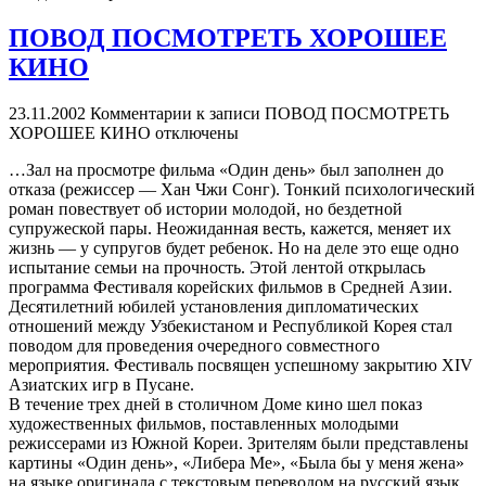
ПОВОД ПОСМОТРЕТЬ ХОРОШЕЕ
КИНО
23.11.2002
Комментарии
к записи ПОВОД ПОСМОТРЕТЬ
ХОРОШЕЕ КИНО
отключены
…Зал на просмотре фильма «Один день» был заполнен до
отказа (режиссер — Хан Чжи Сонг). Тонкий психологический
роман повествует об истории молодой, но бездетной
супружеской пары. Неожиданная весть, кажется, меняет их
жизнь — у супругов будет ребенок. Но на деле это еще одно
испытание семьи на прочность. Этой лентой открылась
программа Фестиваля корейских фильмов в Средней Азии.
Десятилетний юбилей установления дипломатических
отношений между Узбекистаном и Республикой Корея стал
поводом для проведения очередного совместного
мероприятия. Фестиваль посвящен успешному закрытию XIV
Азиатских игр в Пусане.
В течение трех дней в столичном Доме кино шел показ
художественных фильмов, поставленных молодыми
режиссерами из Южной Кореи. Зрителям были представлены
картины «Один день», «Либера Ме», «Была бы у меня жена»
на языке оригинала с текстовым переводом на русский язык.