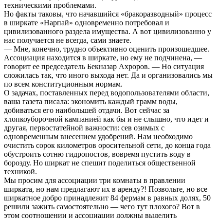
техническими проблемами.
Но факты таковы, что начавшийся «бракоразводный» процесс
в ширкате «Нарпай» одновременно потребовал и
цивилизованного раздела имущества. А вот цивилизованно у
нас получается не всегда, сами знаете.
— Мне, конечно, трудно объективно оценить произошедшее.
Ассоциация находится в ширкате, но ему не подчинена, —
говорит ее председатель Бекназар Ахроров. — Но ситуация
сложилась так, что иного выхода нет. Да и организовались мы
по всем конституционным нормам.
О задачах, поставленных перед водопользователями области,
ваша газета писала: экономить каждый грамм воды,
добиваться его наибольшей отдачи. Вот сейчас за
хлопкоуборочной кампанией как бы и не слышно, что идет и
другая, первостатейной важности: сев озимых с
одновременным внесением удобрений. Нам необходимо
очистить сорок километров оросительной сети, до конца года
обустроить сотню гидропостов, вовремя пустить воду в
борозду. Но ширкат не спешит поделиться общественной
техникой.
Мы просим для ассоциации три комнаты в правлении
ширката, но нам предлагают их в аренду?! Позвольте, но все
ширкатное добро принадлежит 84 фермам в равных долях, 50
решили зажить самостоятельно — чего тут плохого? Вот в
этом соотношении и ассоциации должны выделить