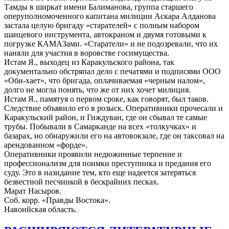
Тамды в ширкат имени Балиманова, группа старшего
оперуполномоченного капитана милиции Аскара Алданова
застала целую бригаду «старателей» с полным набором
шанцевого инструмента, автокраном и двумя готовыми к
погрузке КАМАЗами. «Старатели» и не подозревали, что их
наняли для участия в воровстве госимущества.
Истам Я., выходец из Каракульского района, так
документально обстряпал дело с печатями и подписями ООО
«Оби-хает», что бригада, оплачиваемая «черным налом»,
долго не могла понять, что же от них хочет милиция.
Истам Я., памятуя о первом сроке, как говорят, был таков.
Следствие объявило его в розыск. Оперативники прочесали и
Каракульский район, и Гиждуван, где он сбывал те самые
трубы. Побывали в Самарканде на всех «толкучках» и
базарах, но обнаружили его на автовокзале, где он таксовал на
арендованном «форде».
Оперативники проявили недюжинные терпение и
профессионализм для поимки преступника и предания его
суду. Это в назидание тем, кто еще надеется затеряться
безвестной песчинкой в бескрайних песках.
Марат Насыров.
Соб. корр. «Правды Востока».
Навоийская область.