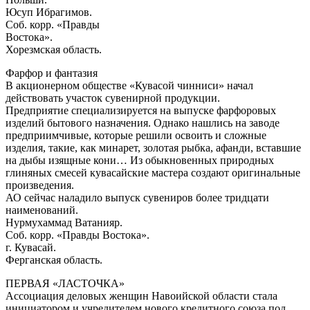
Юсуп Ибрагимов.
Соб. корр. «Правды
Востока».
Хорезмская область.
Фарфор и фантазия
В акционерном обществе «Кувасой чинниси» начал
действовать участок сувенирной продукции.
Предприятие специализируется на выпуске фарфоровых
изделий бытового назначения. Однако нашлись на заводе
предприимчивые, которые решили освоить и сложные
изделия, такие, как минарет, золотая рыбка, афанди, вставшие
на дыбы изящные кони… Из обыкновенных природных
глиняных смесей кувасайские мастера создают оригинальные
произведения.
АО сейчас наладило выпуск сувениров более тридцати
наименований.
Нурмухаммад Ватанияр.
Соб. корр. «Правды Востока».
г. Кувасай.
Ферганская область.
ПЕРВАЯ «ЛАСТОЧКА»
Ассоциация деловых женщин Навоийской области стала
инициатором и учредителем нового кредитного союза под