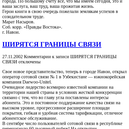
города. По большому счету все, что мы имеем сегодня, это и
ваша заслуга, ваш труд, ваша прожитая жизнь.
Герои книги в свою очередь пожелали землякам успехов в
созидательном труде.
Марат Насыров.
Соб. корр. «Правды Востока».
г. Навои.
ШИРЯТСЯ ГРАНИЦЫ СВЯЗИ
27.11.2002
Комментарии
к записи ШИРЯТСЯ ГРАНИЦЫ
СВЯЗИ
отключены
Свое новое представительство, теперь в городе Навои, открыл
оператор сотовой связи № 1 в Узбекистане — южнокорейская
компания Daewoo-Unitel.
Очевидное лидерство всемирно известной компании на
территории нашей страны в условиях жесткой конкуренции
связано с тем, что во главу угла поставлены интересы
абонента. Это и постоянное поддержание качества связи на
высоком уровне, прогрессивное расширение площади
покрытия, гибкая и удобная система тарификации, отличное
абонентское обслуживание.
В сентябре число пользователей сотовой связи в республике
перешагнуло 60-тысячный рубеж! На открытии