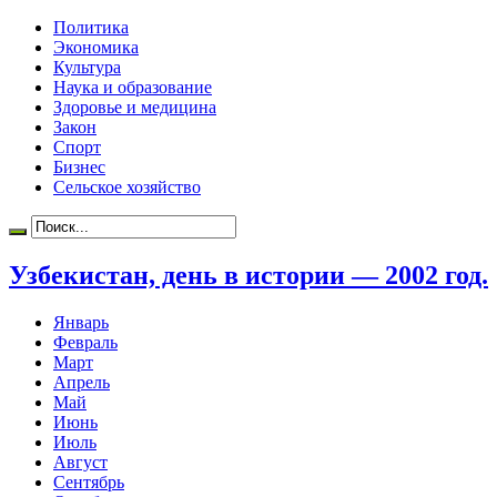
Политика
Экономика
Культура
Наука и образование
Здоровье и медицина
Закон
Спорт
Бизнес
Сельское хозяйство
Узбекистан, день в истории — 2002 год.
Январь
Февраль
Март
Апрель
Май
Июнь
Июль
Август
Сентябрь