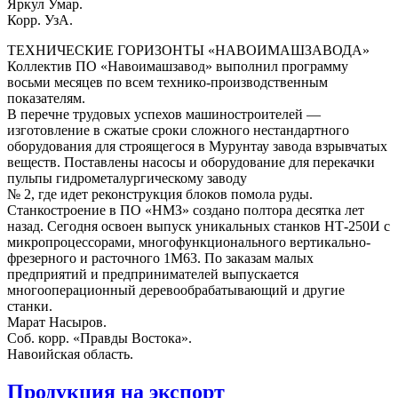
Яркул Умар.
Корр. УзА.
ТЕХНИЧЕСКИЕ ГОРИЗОНТЫ «НАВОИМАШЗАВОДА»
Коллектив ПО «Навоимашзавод» выполнил программу
восьми месяцев по всем технико-производственным
показателям.
В перечне трудовых успехов машиностроителей —
изготовление в сжатые сроки сложного нестандартного
оборудования для строящегося в Мурунтау завода взрывчатых
веществ. Поставлены насосы и оборудование для перекачки
пульпы гидрометалургическому заводу
№ 2, где идет реконструкция блоков помола руды.
Станкостроение в ПО «НМЗ» создано полтора десятка лет
назад. Сегодня освоен выпуск уникальных станков НТ-250И с
микропроцессорами, многофункционального вертикально-
фрезерного и расточного 1М63. По заказам малых
предприятий и предпринимателей выпускается
многооперационный деревообрабатывающий и другие
станки.
Марат Насыров.
Соб. корр. «Правды Востока».
Навоийская область.
Продукция на экспорт