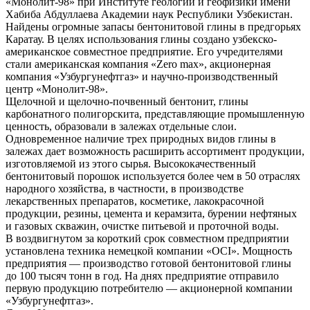
«Монолит-98» при Институте геологии и геофизики имени
Хабиба Абдуллаева Академии наук Республики Узбекистан.
Найдены огромные запасы бентонитовой глины в предгорьях
Каратау. В целях использования глины создано узбекско-
американское совместное предприятие. Его учредителями
стали американская компания «Zero max», акционерная
компания «Узбургунефтгаз» и научно-производственный
центр «Монолит-98».
Щелочной и щелочно-почвенный бентонит, глины
карбонатного полигорскита, представляющие промышленную
ценность, образовали в залежах отдельные слои.
Одновременное наличие трех природных видов глины в
залежах дает возможность расширить ассортимент продукции,
изготовляемой из этого сырья. Высококачественный
бентонитовый порошок используется более чем в 50 отраслях
народного хозяйства, в частности, в производстве
лекарственных препаратов, косметике, лакокрасочной
продукции, резины, цемента и керамзита, бурении нефтяных
и газовых скважин, очистке питьевой и проточной воды.
В воздвигнутом за короткий срок совместном предприятии
установлена техника немецкой компании «ОCI». Мощность
предприятия — производство готовой бентонитовой глины
до 100 тысяч тонн в год. На днях предприятие отправило
первую продукцию потребителю — акционерной компании
«Узбургунефтгаз».