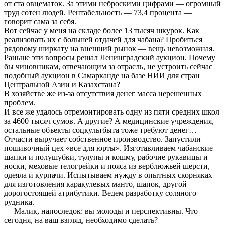
от ста овцематок. За этими неброскими цифрами — огромный
труд сотен людей. Рентабельность — 73,4 процента —
говорит сама за себя.
Вот сейчас у меня на складе более 13 тысяч шкурок. Как
реализовать их с большей отдачей для чабана? Пробиться
рядовому ширкату на внешний рынок — вещь невозможная.
Раньше эти вопросы решал Ленинградский аукцион. Почему
бы чиновникам, отвечающим за отрасль, не устроить сейчас
подобный аукцион в Самарканде на базе НИИ для стран
Центральной Азии и Казахстана?
В хозяйстве же из-за отсутствия денег масса нерешенных
проблем.
И все же удалось отремонтировать одну из пяти средних школ
за 4600 тысяч сумов. А другие? А медицинские учреждения,
остальные объекты соцкультбыта тоже требуют денег…
Отчасти выручает собственное производство. Запустили
пошивочный цех «все для юрты». Изготавливаем чабанские
шапки и полушубки, тулупы и кошму, рабочие рукавицы и
носки, меховые телогрейки и пояса из верблюжьей шерсти,
одеяла и курпачи. Испытываем нужду в опытных скорняках
для изготовления каракулевых манто, шапок, другой
дорогостоящей атрибутики. Ведем разработку соляного
рудника.
— Малик, напоследок: вы молоды и перспективны. Что
сегодня, на ваш взгляд, необходимо сделать?