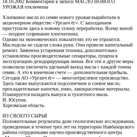
18.10.2002
Комментарии
к записи МАСЛО НОВОГО
УРОЖАЯ
отключены
Хлопковое масло из семян нового урожая выработали в
акционерном обществе «Урганч ёг». С запозданием
приступили здесь к новому сезону переработки. Всему виной
— позднее созревание хлопчатника.
Однако на экономических показателях это не отразится.
Маслоделы не сидели сложа руки. Они провели капитальный
ремонт. Заменена устаревшая техника, дополнительно
установлены производительные сепараторы, пущена в
эксплуатацию дезодорирующая линия. Все эти и другие меры
позволили увеличить удельный выход масла с каждой тонны
семян. А это в конечном счете — дополнительная прибыль.
Сегодня АО «Урганч ёг» — многоотраслевое производство.
Здесь также выпускаются подсолнечное и соевое масло,
прохладительные напитки, пиво, лакокрасочные материалы.
Планируется наладить выпуск и туалетного мыла.
И. Юсупов.
Хорезмская область.
ИЗ СВОЕГО СЫРЬЯ
Положительные результаты дали геологические исследования,
проведенные в течение трех лет на территории Навбахорского
района сотрудниками научно-производственного центра