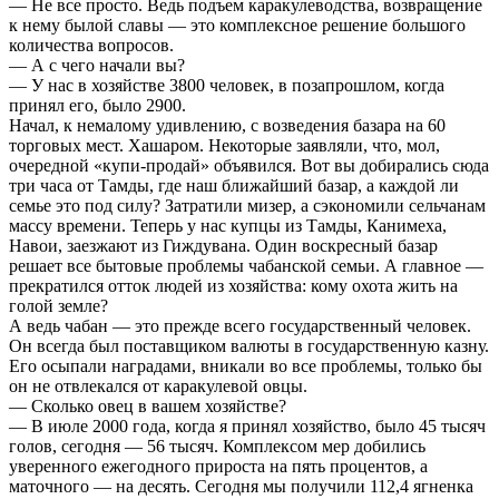
— Не все просто. Ведь подъем каракулеводства, возвращение
к нему былой славы — это комплексное решение большого
количества вопросов.
— А с чего начали вы?
— У нас в хозяйстве 3800 человек, в позапрошлом, когда
принял его, было 2900.
Начал, к немалому удивлению, с возведения базара на 60
торговых мест. Хашаром. Некоторые заявляли, что, мол,
очередной «купи-продай» объявился. Вот вы добирались сюда
три часа от Тамды, где наш ближайший базар, а каждой ли
семье это под силу? Затратили мизер, а сэкономили сельчанам
массу времени. Теперь у нас купцы из Тамды, Канимеха,
Навои, заезжают из Гиждувана. Один воскресный базар
решает все бытовые проблемы чабанской семьи. А главное —
прекратился отток людей из хозяйства: кому охота жить на
голой земле?
А ведь чабан — это прежде всего государственный человек.
Он всегда был поставщиком валюты в государственную казну.
Его осыпали наградами, вникали во все проблемы, только бы
он не отвлекался от каракулевой овцы.
— Сколько овец в вашем хозяйстве?
— В июле 2000 года, когда я принял хозяйство, было 45 тысяч
голов, сегодня — 56 тысяч. Комплексом мер добились
уверенного ежегодного прироста на пять процентов, а
маточного — на десять. Сегодня мы получили 112,4 ягненка