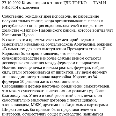
23.10.2002
Комментарии
к записи ГДЕ ТОНКО — ТАМ И
РВЕТСЯ
отключены
Собственно, конфликт зрел исподволь, но разрешение
получил только сейчас, когда организовывалась первая в
республике ассоциация водопользователей в ширкатном
хозяйстве «Нарпай» Навоийского района, которое возглавляет
Касымжон Нуров.
В связи с этим примечателен комментарий первого
заместителя начальника облсельводхоза Абдурахима Бокиева:
«В памятном для всех выступлении Президента страны И.
Каримова было прямо заявлено, что во всем
сельхозпроизводстве наиболее слабым звеном остаются
договорные отношения между фермером и ширкатом».
Именно здесь цепочка и начала рваться, фермеры, набрав
силу, стали отворачиваться от ширкатов. Ну зачем фермеру
лишняя административная надстройка. Короче, из 84
фермеров 50 решили жить самостоятельно.
Сегодняшний фермер настолько юридически самостоятелен,
что может существовать в автономном режиме куда более
благополучно. У него и свой расчетный счет, печать, он
самостоятельно заключает договора с поставщиками,
хлопкозаводом, МЖК, другими необходимыми партнерами.
Ширкат же как бы призван быть представителем его
интересов, осуществлять общее руководство, заниматься