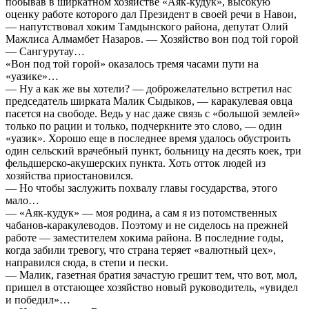
побывав в ширкатном хозяйстве «Аяк-кудук», высокую
оценку работе которого дал Президент в своей речи в Навои,
— напутствовал хоким Тамдынского района, депутат Олий
Мажлиса Алмамбет Назаров. — Хозяйство вон под той горой
— Сангурутау…
«Вон под той горой» оказалось тремя часами пути на
«уазике»…
— Ну а как же вы хотели? — доброжелательно встретил нас
председатель ширката Малик Сыдыков, — каракулевая овца
пасется на свободе. Ведь у нас даже связь с «большой землей»
только по рации и только, подчеркните это слово, — один
«уазик». Хорошо еще в последнее время удалось обустроить
один сельский врачебный пункт, больницу на десять коек, три
фельдшерско-акушерских пункта. Хоть отток людей из
хозяйства приостановился.
— Но чтобы заслужить похвалу главы государства, этого
мало…
— «Аяк-кудук» — моя родина, а сам я из потомственных
чабанов-каракулеводов. Поэтому и не сиделось на прежней
работе — заместителем хокима района. В последние годы,
когда забили тревогу, что страна теряет «валютный цех»,
направился сюда, в степи и пески.
— Малик, газетная братия зачастую грешит тем, что вот, мол,
пришел в отстающее хозяйство новый руководитель, «увидел
и победил»…