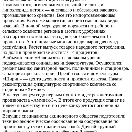
Помимо этого, освоен выпуск соляной кислоты и
гипохлорида натрия — чистящего и обеззараживающего
промышленного средства. Все это импортозаменяющая
продукция. Всего же коллектив освоил семь новых видов
изделий. В полной мере удовлетворяются потребности
сельского хозяйства региона в азотных удобрениях.
Экспортный потенциал за год возрос более чем на 15
процентов. А это немалые миллионы долларов для нужд
республики. Растет выпуск товаров народного потребления,
их доля в производстве достигла 14 процентов!
В объединении «Навоиазот» на должном уровне
поддерживается социальная инфраструктура. Осуществлен
ремонт медико-санитарной части, поликлиники и стационара,
санатория-профилактория. Преобразился и дом культуры
«Ширин» — центр духовности и просветительства. Начата
реконструкция физкультурно-спортивного комплекса со
стадионом «Химик».
В наступающем году первым пунктом идет реконструкция
производства «Аммиак-3». В итоге его продукция станет не
только по качеству, но и по цене конкурентоспособной на
мировом рынке.
Ведущие специалисты акционерного общества подготовили
технико-экономическое обоснование на оборудование по
производству сухих цианистых солей. Другой крупный
объект связан с выпуском необходимой легкой