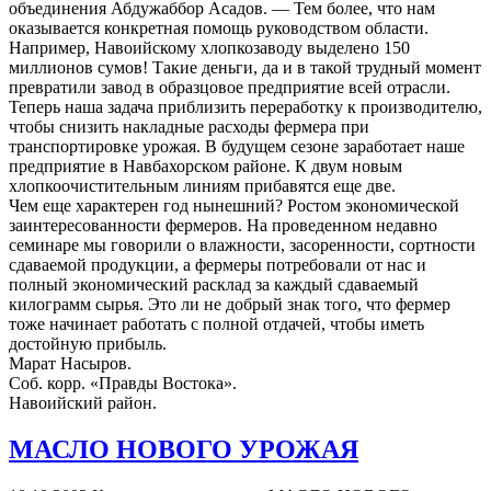
объединения Абдужаббор Асадов. — Тем более, что нам
оказывается конкретная помощь руководством области.
Например, Навоийскому хлопкозаводу выделено 150
миллионов сумов! Такие деньги, да и в такой трудный момент
превратили завод в образцовое предприятие всей отрасли.
Теперь наша задача приблизить переработку к производителю,
чтобы снизить накладные расходы фермера при
транспортировке урожая. В будущем сезоне заработает наше
предприятие в Навбахорском районе. К двум новым
хлопкоочистительным линиям прибавятся еще две.
Чем еще характерен год нынешний? Ростом экономической
заинтересованности фермеров. На проведенном недавно
семинаре мы говорили о влажности, засоренности, сортности
сдаваемой продукции, а фермеры потребовали от нас и
полный экономический расклад за каждый сдаваемый
килограмм сырья. Это ли не добрый знак того, что фермер
тоже начинает работать с полной отдачей, чтобы иметь
достойную прибыль.
Марат Насыров.
Соб. корр. «Правды Востока».
Навоийский район.
МАСЛО НОВОГО УРОЖАЯ