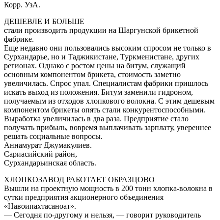
Корр. УзА.
ДЕШЕВЛЕ И БОЛЬШЕ
стали производить продукции на Шаргунской брикетной
фабрике.
Еще недавно они пользовались высоким спросом не только в
Сурхандарье, но и Таджикистане, Туркменистане, других
регионах. Однако с ростом цены на битум, служащий
основным компонентом брикета, стоимость заметно
увеличилась. Спрос упал. Специалистам фабрики пришлось
искать выход из положения. Битум заменили гидроном,
получаемым из отходов хлопкового волокна. С этим дешевым
компонентом брикеты опять стали конкурентоспособными.
Выработка увеличилась в два раза. Предприятие стало
получать прибыль, вовремя выплачивать зарплату, увереннее
решать социальные вопросы.
Аннамурат Джумакулиев.
Сариасийский район,
Сурхандарьинская область.
ХЛОПКОЗАВОД РАБОТАЕТ ОБРАЗЦОВО
Вышли на проектную мощность в 200 тонн хлопка-волокна в
сутки предприятия акционерного объединения
«Навоипахтасаноат».
— Сегодня по-другому и нельзя, — говорит руководитель