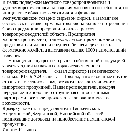
В целях поддержки местного товаропроизводителя и
удовлетворения спроса на изделия массового потребления, по
инициативе областного хокимията и филиала
Республиканской товарно-сырьевой биржи, в Намангане
состоялась выставка-ярмарка товаров народного потребления.
Свою продукцию представили около трехсот
товаропроизводителей области. Предприятия
машиностроительной, пищевой, легкой промышленности,
представители малого и среднего бизнеса, дехканско-
фермерские хозяйства выставили свыше 1000 наименований
изделий.
— Насыщение внутреннего рынка собственной продукцией
является одной из важных задач отечественного
товаропроизводителя, — сказал директор Наманганского
филиала РТСБ А.Эргашев. — Товары, изготовленные внутри
страны из местного сырья, все активнее конкурируют с
импортной продукцией. Наши производители, внедряя
передовые технологии, сотрудничая с иностранными
партнерами, все ярче проявляют свои экономические
возможности.
Ярмарку посетили представители Ташкентской,
Андижанской, Ферганской, Навоийской областей,
подписавшие договоры на приобретение наманганской
продукции.
Ильхом Раззаков.