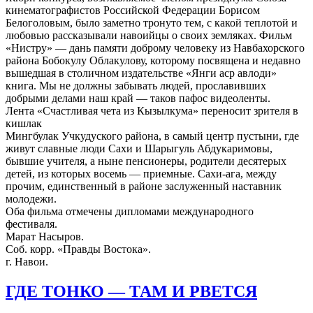
кинематографистов Российской Федерации Борисом
Белоголовым, было заметно тронуто тем, с какой теплотой и
любовью рассказывали навоийцы о своих земляках. Фильм
«Нистру» — дань памяти доброму человеку из Навбахорского
района Бобокулу Облакулову, которому посвящена и недавно
вышедшая в столичном издательстве «Янги аср авлоди»
книга. Мы не должны забывать людей, прославивших
добрыми делами наш край — таков пафос видеоленты.
Лента «Счастливая чета из Кызылкума» переносит зрителя в
кишлак
Мингбулак Учкудуского района, в самый центр пустыни, где
живут славные люди Сахи и Шарыгуль Абдукаримовы,
бывшие учителя, а ныне пенсионеры, родители десятерых
детей, из которых восемь — приемные. Сахи-ага, между
прочим, единственный в районе заслуженный наставник
молодежи.
Оба фильма отмечены дипломами международного
фестиваля.
Марат Насыров.
Соб. корр. «Правды Востока».
г. Навои.
ГДЕ ТОНКО — ТАМ И РВЕТСЯ