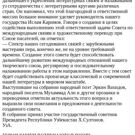
дальнейшего укрепления литературных связей и налаживания
уз сотрудничества с литературными кругами различных
стран. Он напомнил, что этой благородной и ответственной
миссии большое внимание уделяет руководитель нашего
государства Ислам Каримов. Говоря о создании в целях
содействия выполнению этой ответственной задачи Совета по
международным связям и художественному переводу при
Союзе писателей, он отметил:
— Спектр наших сегодняшних связей с зарубежными
мастерами пера, конечно же, не на уровне требований
времени. Создание этого совета будет способствовать
дальнейшему развитию международных отношений нашего
творческого союза, регулярному и последовательному
налаживанию работы в этом направлении. Вместе с тем совет
будет содействовать пропаганде классической и современной
нашей литературы в мировом масштабе.
Выступившие на собрании народный поэт Эркин Вахидов,
народный писатель Мухаммад Али и другие прозаики и
переводчики отметили актуальность этого вопроса и
выразили свои пожелания и предложения о деятельности
созданного совета.
В собрании принял участие государственный советник
Президента Республики Узбекистан Х.Султонов.
УзА.