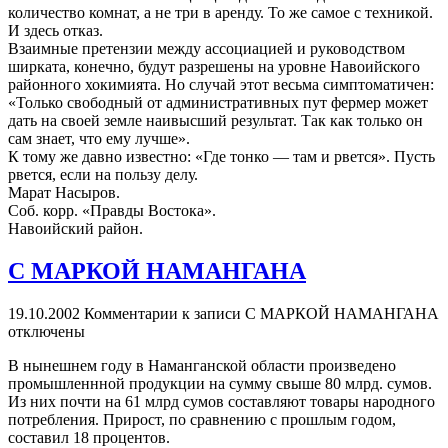
количество комнат, а не три в аренду. То же самое с техникой.
И здесь отказ.
Взаимные претензии между ассоциацией и руководством
ширката, конечно, будут разрешены на уровне Навоийского
районного хокимията. Но случай этот весьма симптоматичен:
«Только свободный от административных пут фермер может
дать на своей земле наивысший результат. Так как только он
сам знает, что ему лучше».
К тому же давно известно: «Где тонко — там и рвется». Пусть
рвется, если на пользу делу.
Марат Насыров.
Соб. корр. «Правды Востока».
Навоийский район.
С МАРКОЙ НАМАНГАНА
19.10.2002
Комментарии
к записи С МАРКОЙ НАМАНГАНА
отключены
В нынешнем году в Наманганской области произведено
промышленнной продукции на сумму свыше 80 млрд. сумов.
Из них почти на 61 млрд сумов составляют товары народного
потребления. Прирост, по сравнению с прошлым годом,
составил 18 процентов.