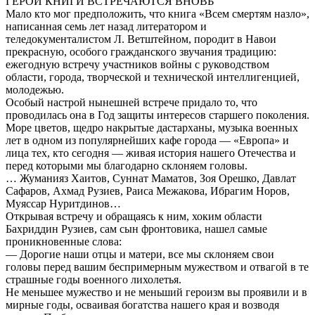
ГЕРОИ КНИГИ ВСТРЕЧАЮТСЯ ВНОВЬ
Мало кто мог предположить, что книга «Всем смертям назло»,
написанная семь лет назад литератором и
теледокументалистом Л. Ветштейном, породит в Навои
прекрасную, особого гражданского звучания традицию:
ежегодную встречу участников войны с руководством
области, города, творческой и технической интеллигенцией,
молодежью.
Особый настрой нынешней встрече придало то, что
проводилась она в Год защиты интересов старшего поколения.
Море цветов, щедро накрытые дастарханы, музыка военных
лет в одном из популярнейших кафе города — «Европа» и
лица тех, кто сегодня — живая история нашего Отечества и
перед которыми мы благодарно склоняем головы.
… Жуманияз Хаитов, Суннат Маматов, Зоя Орешко, Давлат
Сафаров, Ахмад Рузиев, Раиса Межакова, Ибрагим Норов,
Муяссар Нуритдинов…
Открывая встречу и обращаясь к ним, хоким области
Бахриддин Рузиев, сам сын фронтовика, нашел самые
проникновенные слова:
— Дорогие наши отцы и матери, все мы склоняем свои
головы перед вашим беспримерным мужеством и отвагой в те
страшные годы военного лихолетья.
Не меньшее мужество и не меньший героизм вы проявили и в
мирные годы, осваивая богатства нашего края и возводя