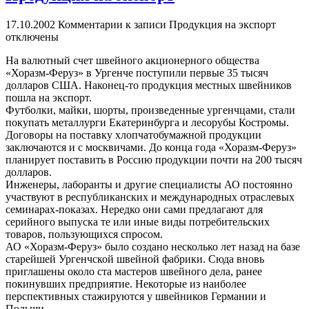
17.10.2002
Комментарии
к записи Продукция на экспорт
отключены
На валютный счет швейного акционерного общества
«Хоразм-Феруз» в Ургенче поступили первые 35 тысяч
долларов США. Наконец-то продукция местных швейников
пошла на экспорт.
Футболки, майки, шорты, произведенные ургенчцами, стали
покупать металлурги Екатеринбурга и лесорубы Костромы.
Договоры на поставку хлопчатобумажной продукции
заключаются и с москвичами. До конца года «Хоразм-Феруз»
планирует поставить в Россию продукции почти на 200 тысяч
долларов.
Инженеры, лаборанты и другие специалисты АО постоянно
участвуют в республиканских и международных отраслевых
семинарах-показах. Нередко они сами предлагают для
серийного выпуска те или иные виды потребительских
товаров, пользующихся спросом.
АО «Хоразм-Феруз» было создано несколько лет назад на базе
старейшей Ургенчской швейной фабрики. Сюда вновь
приглашены около ста мастеров швейного дела, ранее
покинувших предприятие. Некоторые из наиболее
перспективных стажируются у швейников Германии и
Польши.