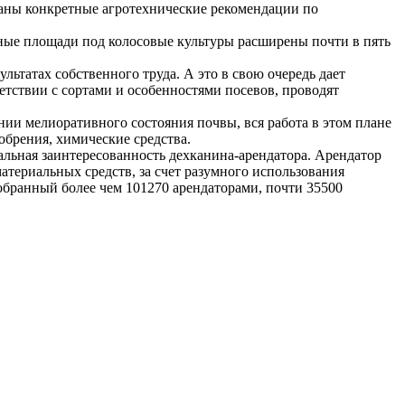
таны конкретные агротехнические рекомендации по
вные площади под колосовые культуры расширены почти в пять
льтатах собственного труда. А это в свою очередь дает
етствии с сортами и особенностями посевов, проводят
и мелиоративного состояния почвы, вся работа в этом плане
обрения, химические средства.
иальная заинтересованность дехканина-арендатора. Арендатор
материальных средств, за счет разумного использования
обранный более чем 101270 арендаторами, почти 35500