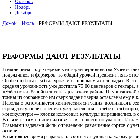
Октябрь
Ноябрь
Декабрь
Домой
»
Июль
»
РЕФОРМЫ ДАЮТ РЕЗУЛЬТАТЫ
РЕФОРМЫ ДАЮТ РЕЗУЛЬТАТЫ
В нынешнем году впервые в истории зерноводства Узбекистана
подрядчиков и фермеров, то общий урожай превысит пять с п
Особенно богатым был урожай на орошаемых площадях. В эти д
средняя урожайность уже достигла 75-80 центнеров с гектара, 
«Узбекистон беш йиллиги» Чартакского района Наманганской о
тонны из собранного им сверх задания зерна оставлены ему в к
Невольно вспоминается критическая ситуация, возникшая в зер
строя, для удовлетворения нужд населения в хлебе и хлебопрод
монокультуры — хлопка колосовые культуры выращивались в о
В связи с этим по инициативе главы нашего государства Исла
Главными задачами были определены размещение сортов с уче
основе.
В настоящее время разработана соответствующая каждому регио