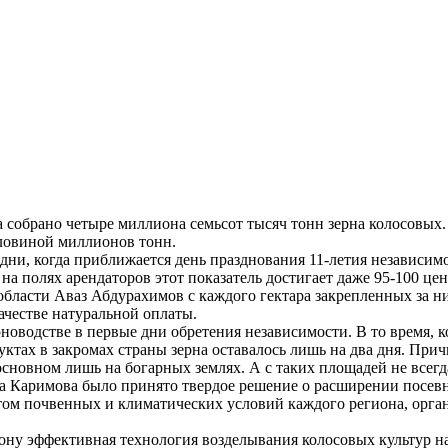
 собрано четыре миллиона семьсот тысяч тонн зерна колосовых.
оловиной миллионов тонн.
ни, когда приближается день празднования 11-летия независимо
а на полях арендаторов этот показатель достигает даже 95-100 ц
бласти Аваз Абдурахимов с каждого гектара закрепленных за ни
ачестве натуральной оплаты.
новодстве в первые дни обретения независимости. В то время, 
уктах в закромах страны зерна оставалось лишь на два дня. Прич
сновном лишь на богарных землях. А с таких площадей не всег
ма Каримова было принято твердое решение о расширении посев
том почвенных и климатических условий каждого региона, орга
ну эффективная технология возделывания колосовых культур на 