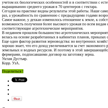
учетом их биологических особенностей и в соответствии с е
выращиванию среднего урожая в 70 центнеров с гектара.
Сегодня на практике видны результаты этой работы. Наше сам
раз, а урожайность по сравнению с предыдущими годами возрос
Самое важное, у дехкан изменилось отношение к земле, к собст
возможность получения более высокого урожая по всем видам с
соответствующие агротехнические мероприятия.
В недавнем прошлом большинство агротехнических мероприяти
велась на основе разработанных в кабинетах планов, приказах 
Еще один фактор развития зерноводства: во внутренних хозяйс
хорошо знает, что его доход увеличивается за счет экономного
земельных и водных ресурсов. И поэтому в этой завершающейся
фермерами, подписавшими договор на заготовку зерна.
Уктам Дустъяр.
Корр. УзА.
Поделиться !