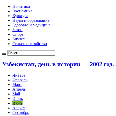
Политика
Экономика
Культура
Наука и образование
Здоровье и медицина
Закон
Спорт
Бизнес
Сельское хозяйство
Узбекистан, день в истории — 2002 год.
Январь
Февраль
Март
Апрель
Май
Июнь
Июль
Август
Сентябрь