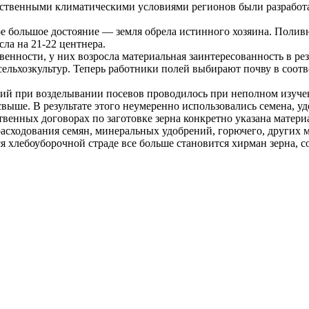
стественными климатическими условиями регионов были разрабо
ое большое достояние — земля обрела истинного хозяина. Поли
ла на 21-22 центнера.
венности, у них возросла материальная заинтересованность в резу
ельхозкультур. Теперь работники полей выбирают почву в соотв
й при возделывании посевов проводилось при неполном изучени
свыше. В результате этого неумеренно использовались семена, уд
твенных договорах по заготовке зерна конкретно указана матер
 расходования семян, минеральных удобрений, горючего, других 
 хлебоуборочной страде все больше становится хирман зерна, с