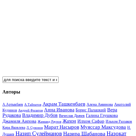
Авторы
Акрам Ташкенбаев
Анатолий
А.Артыкбаев
Алена Аминова
А.Тайпатов
Анна Иванова
Вера
Кудинов
Борис Палацкий
Андрей Филатов
Рудакова
Владимир Дубов
Галина Глушкова
Вячеслав Драчев
Жахон
Джамиля Аипова
Илхом Сафар
Жамшид Раупов
Ильхом Раззаков
Марат Насыров
Муяссар Максудова
Кира Яковлева
Л. Сувонов
Н.
Назип Сулейманов
Назокат
Назира Шабанова
Душаев