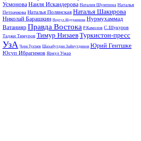
Усмонова
Наиля Искандерова
Наталья
Наталия Шулепина
Наталья Шакирова
Наталья Полянская
Петрачкова
Николай Барашкин
Нурмухаммад
Норгул Абдураимова
Правда Востока
Ватанияр
С.Шукуров
Р.Камолов
Тимур Низаев
Туркистон-пресс
Таджи Тимуров
УзА
Юрий Гентшке
Шахабутдин Зайнутдинов
Чори Тухтаев
Юсуп Ибрагимов
Яркул Умар