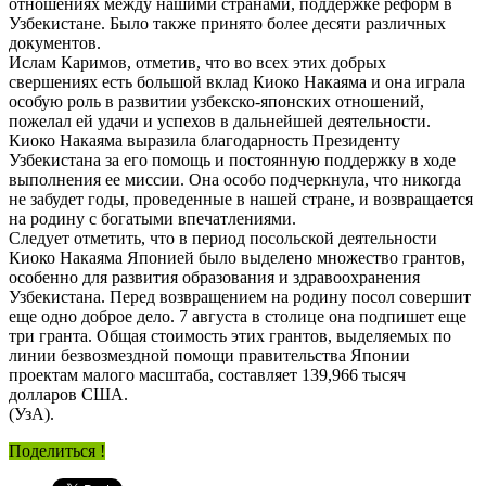
отношениях между нашими странами, поддержке реформ в
Узбекистане. Было также принято более десяти различных
документов.
Ислам Каримов, отметив, что во всех этих добрых
свершениях есть большой вклад Киоко Накаяма и она играла
особую роль в развитии узбекско-японских отношений,
пожелал ей удачи и успехов в дальнейшей деятельности.
Киоко Накаяма выразила благодарность Президенту
Узбекистана за его помощь и постоянную поддержку в ходе
выполнения ее миссии. Она особо подчеркнула, что никогда
не забудет годы, проведенные в нашей стране, и возвращается
на родину с богатыми впечатлениями.
Следует отметить, что в период посольской деятельности
Киоко Накаяма Японией было выделено множество грантов,
особенно для развития образования и здравоохранения
Узбекистана. Перед возвращением на родину посол совершит
еще одно доброе дело. 7 августа в столице она подпишет еще
три гранта. Общая стоимость этих грантов, выделяемых по
линии безвозмездной помощи правительства Японии
проектам малого масштаба, составляет 139,966 тысяч
долларов США.
(УзА).
Поделиться !