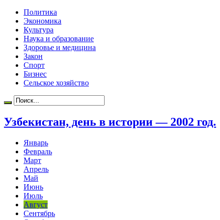
Политика
Экономика
Культура
Наука и образование
Здоровье и медицина
Закон
Спорт
Бизнес
Сельское хозяйство
Узбекистан, день в истории — 2002 год.
Январь
Февраль
Март
Апрель
Май
Июнь
Июль
Август
Сентябрь